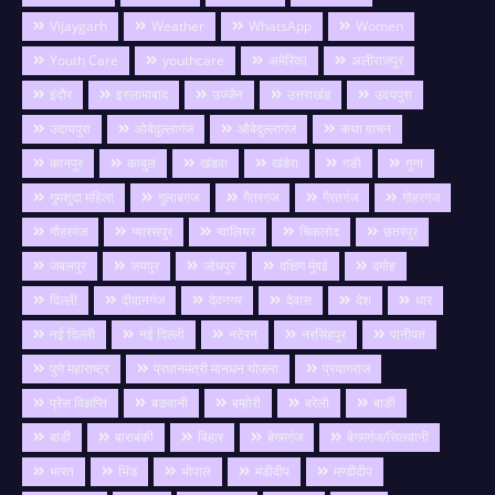
Vijaygarh
Weather
WhatsApp
Women
Youth Care
youthcare
अमेरिका
अलीराजपुर
इंदौर
इस्लामाबाद
उज्जैन
उत्तराखंड
उदयपुरा
उदायपुरा
ओबेदुल्लागंज
औबेदुल्लागंज
कथा वाचन
कानपुर
काबुल
खंडवा
खंडेरा
गङी
गुना
गुमशुदा महिला
गुलाबगंज
गैतरगंज
गैरतगंज
गोहरगंज
गौहरगंज
ग्यारसपुर
ग्वालियर
चिकलोद
छतरपुर
जबलपुर
जयपुर
जोधपुर
दक्षिण मुंबई
दमोह
दिल्ली
दीवानगंज
देवनगर
देवास
देश
धार
नई दिल्ली
नई दिल्ली
नटेरन
नरसिंहपुर
पानीपत
पुणे महाराष्ट्र
प्रधानमंत्री मानधन योजना
प्रयागराज
प्रेस विज्ञप्ति
बङवानी
बम्होरी
बरेली
बाङी
बाडी
बाराबंकी
बिहार
बेगमगंज
बेगमगंज/सिलवानी
भारत
भिंड
भोपाल
मंडीदीप
मण्डीदीप