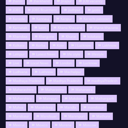
Jhansi
Jharkhand
Jirapur
JOB vacancy
JOBS
JOBS Rcuirment
Jodhpur
jyotis
Kanada
Kannauj
Kanpur
Karachi pakistan
Karnatak
katni
Khana Khazana
khana-khazana
Khandwa
Khargone
Khurai
kolakata
Kolkata
Korba
Kota
l Lucknow
Lakhnow
Lalitpur
Latest News
life style
lifestyle
Live
Local News
London
Lucknow
Ludhiana
Lukhnow
Machalpur
Madhaya Pradesh
Madhya Pradesh
madhyaPradesh
Maharashtra
Maharastra
Maharatra
Maharshtra
Mainpuri
Makdone
Malhargarh
Malwa
Mandideep
Mandla
mandosur
Mandsaur
Mandsuar
Manmpuri
Mathura
Meerut
Mexico
Morena
Moscow