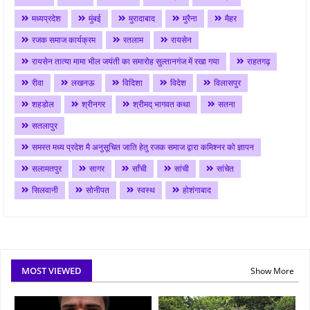
मध्यप्रदेश
मुंबई
मुरादाबाद
मुरैना
मैहर
रजक समाज कार्यक्रम
रतलाम
रायसेन
रायसेन तात्या मामा भील जयंती का समारोह सुल्तानगंज में रखा गया
राहतगढ़
रीवा
लखनऊ
विदिशा
विदेश
विलासपुर
शहडोल
श्रीनगर
श्रीमद् भागवत कथा
सतना
सतलापुर
समस्त मध्य प्रदेश मै अनुसूचित जाति हेतु रजक समाज द्वारा कमिश्नर को ज्ञापन
सलामतपुर
सागर
साँची
सांची
सांचेत
सिलवानी
सोनीपत
स्वस्थ
होशंगाबाद
MOST VIEWED
Show More