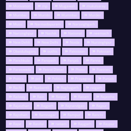
Motivation
mp
Mugawali
mukulsaray
Mumbai
Mumbi
Mumnbai
Murder
Music
Narmadapuram
Narsinghgarh
Narsinghpur
Nashik
National
neemach
New Dehli
New Delhi
Noida
Nursinghpur
Obaidullaganj
outfits
Pakistaan
Pakistan
Panchkula
Panipath
Panjab
Panna
Paraswada
Petrol Diesel
Photo
Poetries
Poitics
pol
Politics
Prayagraj
Punjab
Rachi
Raebareli
Raghogarh
raigarh
Railway
Rain
Raipur
Raisen
Rajastha
Rajasthan
Rajgarh
Rajnandgao
Rajpur
Rajsthan
Ramnagar
Rampur
Ranchi
Rape
Rasifal
ratlam
Raygarh
Raypur