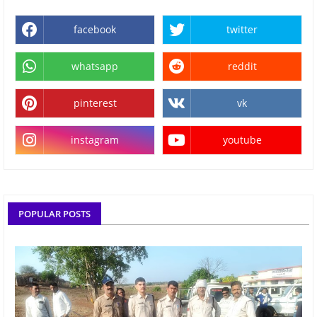
facebook
twitter
whatsapp
reddit
pinterest
vk
instagram
youtube
POPULAR POSTS