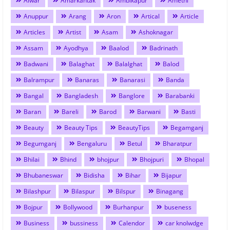
Alwar
Amarkantak
Ambikapur
Amethi
Anuppur
Arang
Aron
Artical
Article
Articles
Artist
Asam
Ashoknagar
Assam
Ayodhya
Baalod
Badrinath
Badwani
Balaghat
Balalghat
Balod
Balrampur
Banaras
Banarasi
Banda
Bangal
Bangladesh
Banglore
Barabanki
Baran
Bareli
Barod
Barwani
Basti
Beauty
Beauty Tips
BeautyTips
Begamganj
Begumganj
Bengaluru
Betul
Bharatpur
Bhilai
Bhind
bhojpur
Bhojpuri
Bhopal
Bhubaneswar
Bidisha
Bihar
Bijapur
Bilashpur
Bilaspur
Bilspur
Binagang
Bojpur
Bollywood
Burhanpur
buseness
Business
bussiness
Calendor
car knolwdge