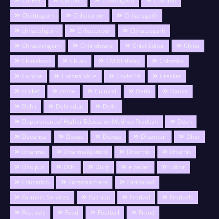
Career
Cartoon
Chandigarh
Channai
Chattisgarh
Chhatarpur
Chhatisgarh
chhatishgarh
Chhattarpur
Chhattisgarh
Chhattishgarh
Chhindwara
Chief Editor
China
Chitrakoot
Churu
CM Birthday
Colombo
Corona
Corona Virus
Covid-19
Crecket
cricket
crime
Cultural
Datia
Dausa
Dehli
Dehradun
Delhi
Department of Higher Education Madhya Pradesh
Desh
Devariya
Devas
Dewas
Dhamtari
Dhar
Dharma
Dharma&Jotishi
Dharmik
Dharnik
Dholpur
Dilhi
Durg
e paper
Editor
Education
Entertainment
Faridabad
Farmers Services
Fashion
Festival
Festivals
Festivels
Food
Football
Fraud