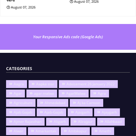
August 07, 2026
August 07, 2026
Your Responsive Ads code (Google Ads)
CATEGORIES
Aagra
Aapka star
Advisement 26 January 2022
Agar
agar malwa
AgarMalwa
Agra
Agriculture
Ahmedabad
Aj ka Cartoon
Ajab Gajab
Ajab-Gajab
Ajaigarh
Ajaygarh
Ajmer Rajasthan
Aligarh
Alirajpur
Allahbaad
Alwar
Amarkantak
Ambikapur
Amethi