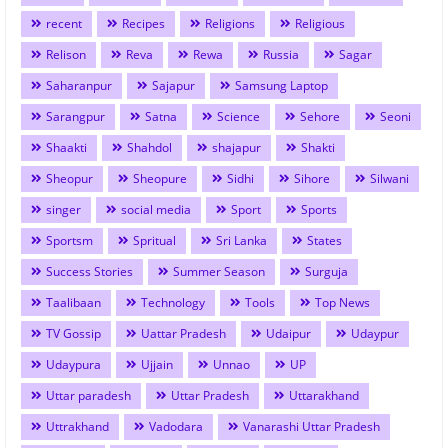
recent
Recipes
Religions
Religious
Relison
Reva
Rewa
Russia
Sagar
Saharanpur
Sajapur
Samsung Laptop
Sarangpur
Satna
Science
Sehore
Seoni
Shaakti
Shahdol
shajapur
Shakti
Sheopur
Sheopure
Sidhi
Sihore
Silwani
singer
social media
Sport
Sports
Sportsm
Spritual
Sri Lanka
States
Success Stories
Summer Season
Surguja
Taalibaan
Technology
Tools
Top News
TV Gossip
Uattar Pradesh
Udaipur
Udaypur
Udaypura
Ujjain
Unnao
UP
Uttar paradesh
Uttar Pradesh
Uttarakhand
Uttrakhand
Vadodara
Vanarashi Uttar Pradesh