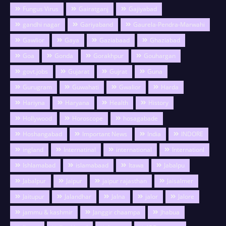
Fungus Virus
Gairatganj
Gajiyabad
gandhi nagar
Gariyaband
Gaurela-Pendra-Marwahi
Gawlior
Gaya
Gaziabaad
Ghaziabad
Goa
Gonda
Gorakhpur
Gouhargan
govt.jobs
Gujarat
Gujrat
Guna
Gurugram
Guwahati
Gwalior
Harda
Hariyna
Haryana
Health
History
Hollywood
Horoscope
hosagabade
Hoshangabad
Important News
India
INDORE
ingland
Internatinal
international
Internationl
Ishlamabad
islamabaad
Itawa
Jabalpu
Jabalpur
Jaipur
jaipur rajasthan
Jaisalmer
Jaitupur
Jalandhar
Jalna
jalor
Jalore
jammu & kashmir
Janggir chaampa
Jhabua