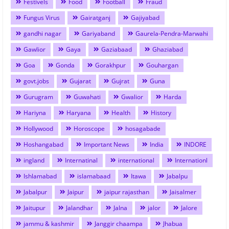
Festivels
Food
Football
Fraud
Fungus Virus
Gairatganj
Gajiyabad
gandhi nagar
Gariyaband
Gaurela-Pendra-Marwahi
Gawlior
Gaya
Gaziabaad
Ghaziabad
Goa
Gonda
Gorakhpur
Gouhargan
govt.jobs
Gujarat
Gujrat
Guna
Gurugram
Guwahati
Gwalior
Harda
Hariyna
Haryana
Health
History
Hollywood
Horoscope
hosagabade
Hoshangabad
Important News
India
INDORE
ingland
Internatinal
international
Internationl
Ishlamabad
islamabaad
Itawa
Jabalpu
Jabalpur
Jaipur
jaipur rajasthan
Jaisalmer
Jaitupur
Jalandhar
Jalna
jalor
Jalore
jammu & kashmir
Janggir chaampa
Jhabua