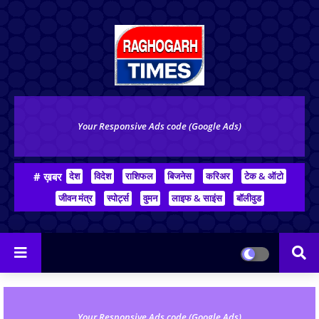
Your Responsive Ads code (Google Ads)
# ख़बर
देश
विदेश
राशिफल
बिजनेस
करिअर
टेक & ऑटो
जीवन मंत्र
स्पोर्ट्स
वुमन
लाइफ & साइंस
बॉलीवुड
Your Responsive Ads code (Google Ads)