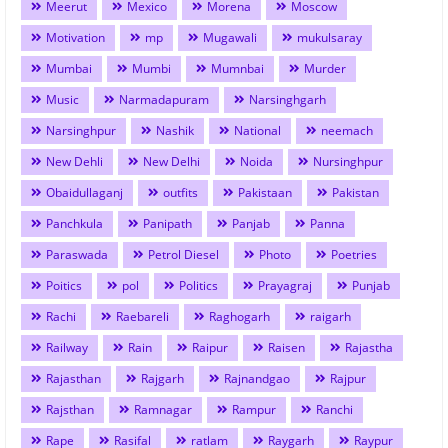
Meerut
Mexico
Morena
Moscow
Motivation
mp
Mugawali
mukulsaray
Mumbai
Mumbi
Mumnbai
Murder
Music
Narmadapuram
Narsinghgarh
Narsinghpur
Nashik
National
neemach
New Dehli
New Delhi
Noida
Nursinghpur
Obaidullaganj
outfits
Pakistaan
Pakistan
Panchkula
Panipath
Panjab
Panna
Paraswada
Petrol Diesel
Photo
Poetries
Poitics
pol
Politics
Prayagraj
Punjab
Rachi
Raebareli
Raghogarh
raigarh
Railway
Rain
Raipur
Raisen
Rajastha
Rajasthan
Rajgarh
Rajnandgao
Rajpur
Rajsthan
Ramnagar
Rampur
Ranchi
Rape
Rasifal
ratlam
Raygarh
Raypur