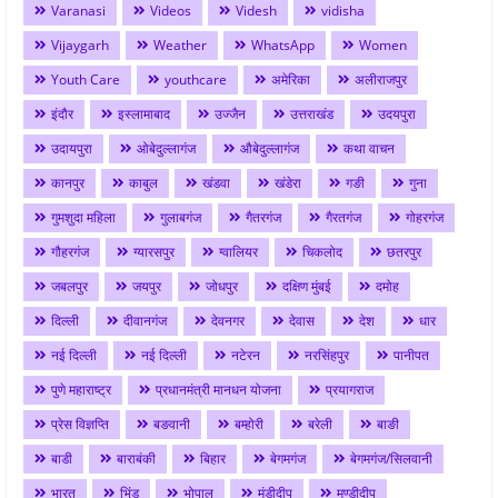
Varanasi
Videos
Videsh
vidisha
Vijaygarh
Weather
WhatsApp
Women
Youth Care
youthcare
अमेरिका
अलीराजपुर
इंदौर
इस्लामाबाद
उज्जैन
उत्तराखंड
उदयपुरा
उदायपुरा
ओबेदुल्लागंज
औबेदुल्लागंज
कथा वाचन
कानपुर
काबुल
खंडवा
खंडेरा
गङी
गुना
गुमशुदा महिला
गुलाबगंज
गैतरगंज
गैरतगंज
गोहरगंज
गौहरगंज
ग्यारसपुर
ग्वालियर
चिकलोद
छतरपुर
जबलपुर
जयपुर
जोधपुर
दक्षिण मुंबई
दमोह
दिल्ली
दीवानगंज
देवनगर
देवास
देश
धार
नई दिल्ली
नई दिल्ली
नटेरन
नरसिंहपुर
पानीपत
पुणे महाराष्ट्र
प्रधानमंत्री मानधन योजना
प्रयागराज
प्रेस विज्ञप्ति
बङवानी
बम्होरी
बरेली
बाङी
बाडी
बाराबंकी
बिहार
बेगमगंज
बेगमगंज/सिलवानी
भारत
भिंड
भोपाल
मंडीदीप
मण्डीदीप