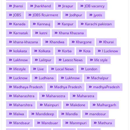
Jhansi
Jharkhand
Jirapur
JOB vacancy
JOBS
JOBS Rcuirment
Jodhpur
jyotis
Kanada
Kannauj
Kanpur
Karachi pakistan
Karnatak
katni
Khana Khazana
khana-khazana
Khandwa
Khargone
Khurai
kolakata
Kolkata
Korba
Kota
l Lucknow
Lakhnow
Lalitpur
Latest News
life style
lifestyle
Live
Local News
London
Lucknow
Ludhiana
Lukhnow
Machalpur
Madhaya Pradesh
Madhya Pradesh
madhyaPradesh
Maharashtra
Maharastra
Maharatra
Maharshtra
Mainpuri
Makdone
Malhargarh
Malwa
Mandideep
Mandla
mandosur
Mandsaur
Mandsuar
Manmpuri
Mathura