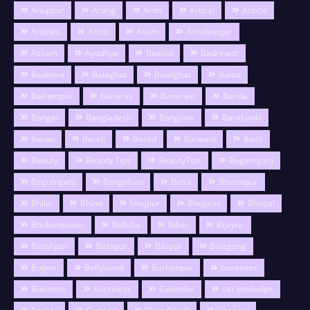
Anuppur
Arang
Aron
Artical
Article
Articles
Artist
Asam
Ashoknagar
Assam
Ayodhya
Baalod
Badrinath
Badwani
Balaghat
Balalghat
Balod
Balrampur
Banaras
Banarasi
Banda
Bangal
Bangladesh
Banglore
Barabanki
Baran
Bareli
Barod
Barwani
Basti
Beauty
Beauty Tips
BeautyTips
Begamganj
Begumganj
Bengaluru
Betul
Bharatpur
Bhilai
Bhind
bhojpur
Bhojpuri
Bhopal
Bhubaneswar
Bidisha
Bihar
Bijapur
Bilashpur
Bilaspur
Bilspur
Binagang
Bojpur
Bollywood
Burhanpur
buseness
Business
bussiness
Calendor
car knolwdge