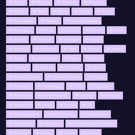
recent
Recipes
Religions
Religious
Relison
Reva
Rewa
Russia
Sagar
Saharanpur
Sajapur
Samsung Laptop
Sarangpur
Satna
Science
Sehore
Seoni
Shaakti
Shahdol
shajapur
Shakti
Sheopur
Sheopure
Sidhi
Sihore
Silwani
singer
social media
Sport
Sports
Sportsm
Spritual
Sri Lanka
States
Success Stories
Summer Season
Surguja
Taalibaan
Technology
Tools
Top News
TV Gossip
Uattar Pradesh
Udaipur
Udaypur
Udaypura
Ujjain
Unnao
UP
Uttar paradesh
Uttar Pradesh
Uttarakhand
Uttrakhand
Vadodara
Vanarashi Uttar Pradesh
Varanasi
Videos
Videsh
vidisha