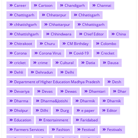
Career
Cartoon
Chandigarh
Channai
Chattisgarh
Chhatarpur
Chhatisgarh
chhatishgarh
Chhattarpur
Chhattisgarh
Chhattishgarh
Chhindwara
Chief Editor
China
Chitrakoot
Churu
CM Birthday
Colombo
Corona
Corona Virus
Covid-19
Crecket
cricket
crime
Cultural
Datia
Dausa
Dehli
Dehradun
Delhi
Department of Higher Education Madhya Pradesh
Desh
Devariya
Devas
Dewas
Dhamtari
Dhar
Dharma
Dharma&Jotishi
Dharmik
Dharnik
Dholpur
Dilhi
Durg
e paper
Editor
Education
Entertainment
Faridabad
Farmers Services
Fashion
Festival
Festivals