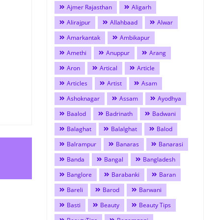
Ajmer Rajasthan
Aligarh
Alirajpur
Allahbaad
Alwar
Amarkantak
Ambikapur
Amethi
Anuppur
Arang
Aron
Artical
Article
Articles
Artist
Asam
Ashoknagar
Assam
Ayodhya
Baalod
Badrinath
Badwani
Balaghat
Balalghat
Balod
Balrampur
Banaras
Banarasi
Banda
Bangal
Bangladesh
Banglore
Barabanki
Baran
Bareli
Barod
Barwani
Basti
Beauty
Beauty Tips