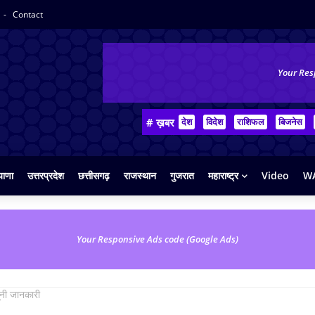
Contact
Your Res
# ख़बर
देश
विदेश
राशिफल
बिजनेस
याणा
उत्तरप्रदेश
छत्तीसगढ़
राजस्थान
गुजरात
महाराष्ट्र
Video
WA
Your Responsive Ads code (Google Ads)
नूनी जानकारी