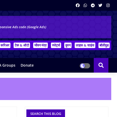
ponsive Ads code (Google Ads)
करिअर
टेक & ऑटो
जीवन मंत्र
स्पोर्ट्स
वुमन
लाइफ & साइंस
बॉलीवुड
 Groups
Donate
SEARCH THIS BLOG