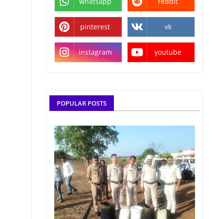
whatsapp
reddit
pinterest
vk
instagram
youtube
POPULAR POSTS