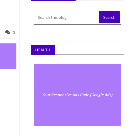
0
HEALTH
Your Responsive Ads Code (Google Ads)