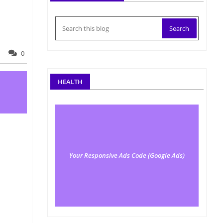
0
HEALTH
Your Responsive Ads Code (Google Ads)