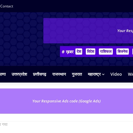
Contact
Your Res
# ख़बर
देश
विदेश
राशिफल
बिजनेस
याणा
उत्तरप्रदेश
छत्तीसगढ़
राजस्थान
गुजरात
महाराष्ट्र
Video
WA
Your Responsive Ads code (Google Ads)
ा गया