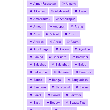
Ajmer Rajasthan
Aligarh
Alirajpur
Allahbaad
Alwar
Amarkantak
Ambikapur
Amethi
Anuppur
Arang
Aron
Artical
Article
Articles
Artist
Asam
Ashoknagar
Assam
Ayodhya
Baalod
Badrinath
Badwani
Balaghat
Balalghat
Balod
Balrampur
Banaras
Banarasi
Banda
Bangal
Bangladesh
Banglore
Barabanki
Baran
Bareli
Barod
Barwani
Basti
Beauty
Beauty Tips