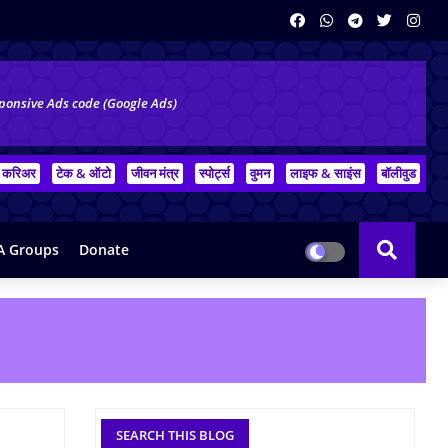
ponsive Ads code (Google Ads)
करिअर
टेक & ऑटो
जीवन मंत्र
स्पोर्ट्स
वुमन
लाइफ & साइंस
बॉलीवुड
 Groups
Donate
SEARCH THIS BLOG