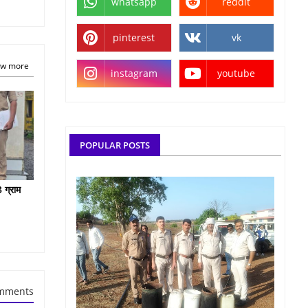
whatsapp
reddit
pinterest
vk
w more
instagram
youtube
POPULAR POSTS
 ग्राम
mments