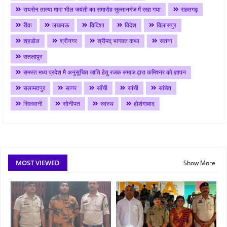
रायसेन तात्या मामा भील जयंती का समारोह सुल्तानगंज में रखा गया
राहतगढ़
रीवा
लखनऊ
विदिशा
विदेश
विलासपुर
शहडोल
श्रीनगर
श्रीमद् भागवत कथा
सतना
सतलापुर
समस्त मध्य प्रदेश मै अनुसूचित जाति हेतु रजक समाज द्वारा कमिश्नर को ज्ञापन
सलामतपुर
सागर
साँची
सांची
सांचेत
सिलवानी
सोनीपत
स्वस्थ
होशंगाबाद
MOST VIEWED
Show More