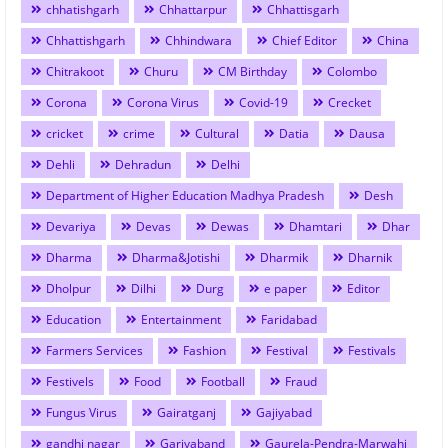
chhatishgarh
Chhattarpur
Chhattisgarh
Chhattishgarh
Chhindwara
Chief Editor
China
Chitrakoot
Churu
CM Birthday
Colombo
Corona
Corona Virus
Covid-19
Crecket
cricket
crime
Cultural
Datia
Dausa
Dehli
Dehradun
Delhi
Department of Higher Education Madhya Pradesh
Desh
Devariya
Devas
Dewas
Dhamtari
Dhar
Dharma
Dharma&Jotishi
Dharmik
Dharnik
Dholpur
Dilhi
Durg
e paper
Editor
Education
Entertainment
Faridabad
Farmers Services
Fashion
Festival
Festivals
Festivels
Food
Football
Fraud
Fungus Virus
Gairatganj
Gajiyabad
gandhi nagar
Gariyaband
Gaurela-Pendra-Marwahi