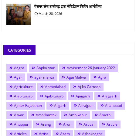
पेंशनर संघ राघौगढ़ द्वारा मेडिटेशन शिविर आयोजित
March 28, 2026
CATEGORIES
Aagra
Aapka star
Advisement 26 January 2022
Agar
agar malwa
AgarMalwa
Agra
Agriculture
Ahmedabad
Aj ka Cartoon
Ajab Gajab
Ajab-Gajab
Ajaigarh
Ajaygarh
Ajmer Rajasthan
Aligarh
Alirajpur
Allahbaad
Alwar
Amarkantak
Ambikapur
Amethi
Anuppur
Arang
Aron
Artical
Article
Articles
Artist
Asam
Ashoknagar