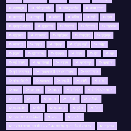
उदायपुरा
ओबेदुल्लागंज
औबेदुल्लागंज
कथा वाचन
कानपुर
काबुल
खंडवा
खंडेरा
गङी
गुना
गुमशुदा महिला
गुलाबगंज
गैतरगंज
गैरतगंज
गोहरगंज
गौहरगंज
ग्यारसपुर
ग्वालियर
चिकलोद
छतरपुर
जबलपुर
जयपुर
जोधपुर
दक्षिण मुंबई
दमोह
दिल्ली
दीवानगंज
देवनगर
देवास
देश
धार
नई दिल्ली
नई दिल्ली
नटेरन
नरसिंहपुर
पानीपत
पुणे महाराष्ट्र
प्रधानमंत्री मानधन योजना
प्रयागराज
प्रेस विज्ञप्ति
बङवानी
बम्होरी
बरेली
बाङी
बाडी
बाराबंकी
बिहार
बेगमगंज
बेगमगंज/सिलवानी
भारत
भिंड
भोपाल
मंडीदीप
मण्डीदीप
मध्यप्रदेश
मुंबई
मुरादाबाद
मुरैना
मैहर
रजक समाज कार्यक्रम
रतलाम
रायसेन
रायसेन तात्या मामा भील जयंती का समारोह सुल्तानगंज में रखा गया
राहतगढ़