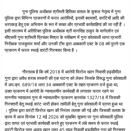
गुना पुलिस अधीक्षक श्रीमती हितिका वासल के कुशल नेतृत्व में गुना
पुलिस द्वारा विभिन्‍न प्रकरणों में फरार आरोपियों, इनामी बदमाशों, वारंटियों आदि की
धरपकड़ हेतु एक अभियान के रूप में सख्त और प्रभावी कार्यवाहियां की जा रहीं हैं ।
इसी तारतम्‍य में अतिरिक्त पुलिस अधीक्षक श्री मानसिंह ठाकुर के मार्गदर्शन एवं
सीएसपी गुना श्रीमती प्रियंका मिश्रा के पर्यवेक्षण में गुना कोतवाली थाना प्रभारी
निरीक्षक राजकुमार शर्मा और उनकी टीम द्वारा आबकारी एक्ट के 08 वर्ष पुराने एक
प्रकरण में फरार स्थाई वारंटी गिरफ्तार किया है ।
गौरतलब है कि वर्ष 2018 में आरोपी फिरोज खान निवासी हड्डीमील
गुना द्वारा अवैध शराब तस्करी की एक घटना को लेकर जिसके विरूद्ध गुना कोतवाली
में अप.क्र. 689/18 धारा 34 आबकारी एक्ट के तहत प्रकरण दर्ज हुआ था,
उक्‍त प्रकरण में आरोपी के न्‍यायालयीन कार्यवाही से लगातार फरार रहने पर
माननीय न्‍यायालय गुना से न्‍यायालयीन प्रकरण क्रमांक 1327/18 में जिसकी
गिरफ्तारी हेतु स्‍थाई वारंट जारी होकर तामीली हेतु गुना कोतवाली में प्राप्त हुआ था
। पुलिस द्वारा वारंटी फिरोज खान की निरंतर तलाश की गई और जिसकी तलाश के
क्रम में आज दिनांक 12 मई 2026 को मुखबिर सूचना पर गुना कोतवाली पुलिस
द्वारा तत्‍पर एवं प्रभावी कार्यवाही करते हुए प्रकरण में लंबे समय से फरार स्‍थाई
वारंटी फिरोज पुत्र आदम खान उम्र 45 साल निवासी हड्डीमील गुना को गिरफ्तार