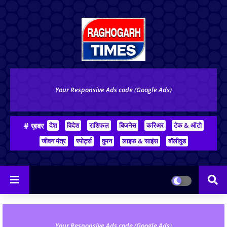
Your Responsive Ads code (Google Ads)
# ख़बर
देश
विदेश
राशिफल
बिजनेस
करिअर
टेक & ऑटो
जीवन मंत्र
स्पोर्ट्स
वुमन
लाइफ & साइंस
बॉलीवुड
Your Responsive Ads code (Google Ads)