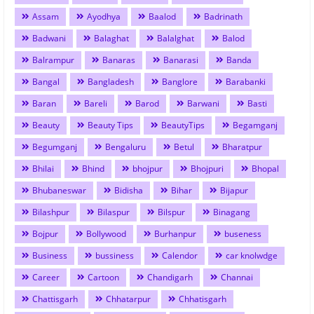
Assam
Ayodhya
Baalod
Badrinath
Badwani
Balaghat
Balalghat
Balod
Balrampur
Banaras
Banarasi
Banda
Bangal
Bangladesh
Banglore
Barabanki
Baran
Bareli
Barod
Barwani
Basti
Beauty
Beauty Tips
BeautyTips
Begamganj
Begumganj
Bengaluru
Betul
Bharatpur
Bhilai
Bhind
bhojpur
Bhojpuri
Bhopal
Bhubaneswar
Bidisha
Bihar
Bijapur
Bilashpur
Bilaspur
Bilspur
Binagang
Bojpur
Bollywood
Burhanpur
buseness
Business
bussiness
Calendor
car knolwdge
Career
Cartoon
Chandigarh
Channai
Chattisgarh
Chhatarpur
Chhatisgarh