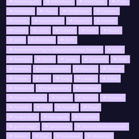
Chhattishgarh
Chhindwara
Chief Editor
China
Chitrakoot
Churu
CM Birthday
Colombo
Corona
Corona Virus
Covid-19
Crecket
cricket
crime
Cultural
Datia
Dausa
Dehli
Dehradun
Delhi
Department of Higher Education Madhya Pradesh
Desh
Devariya
Devas
Dewas
Dhamtari
Dhar
Dharma
Dharma&Jotishi
Dharmik
Dharnik
Dholpur
Dilhi
Durg
e paper
Editor
Education
Entertainment
Faridabad
Farmers Services
Fashion
Festival
Festivals
Festivels
Food
Football
Fraud
Fungus Virus
Gairatganj
Gajiyabad
gandhi nagar
Gariyaband
Gaurela-Pendra-Marwahi
Gawlior
Gaya
Gaziabaad
Ghaziabad