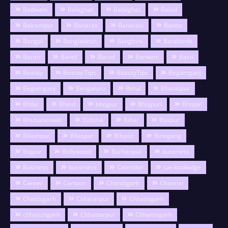
Badwani
Balaghat
Balalghat
Balod
Balrampur
Banaras
Banarasi
Banda
Bangal
Bangladesh
Banglore
Barabanki
Baran
Bareli
Barod
Barwani
Basti
Beauty
Beauty Tips
BeautyTips
Begamganj
Begumganj
Bengaluru
Betul
Bharatpur
Bhilai
Bhind
bhojpur
Bhojpuri
Bhopal
Bhubaneswar
Bidisha
Bihar
Bijapur
Bilashpur
Bilaspur
Bilspur
Binagang
Bojpur
Bollywood
Burhanpur
buseness
Business
bussiness
Calendor
car knolwdge
Career
Cartoon
Chandigarh
Channai
Chattisgarh
Chhatarpur
Chhatisgarh
chhatishgarh
Chhattarpur
Chhattisgarh