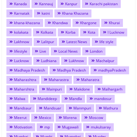
Kanada
Kannauj
Kanpur
Karachi pakistan
Karnatak
katni
Khana Khazana
khana-khazana
Khandwa
Khargone
Khurai
kolakata
Kolkata
Korba
Kota
l Lucknow
Lakhnow
Lalitpur
Latest News
life style
lifestyle
Live
Local News
London
Lucknow
Ludhiana
Lukhnow
Machalpur
Madhaya Pradesh
Madhya Pradesh
madhyaPradesh
Maharashtra
Maharastra
Maharatra
Maharshtra
Mainpuri
Makdone
Malhargarh
Malwa
Mandideep
Mandla
mandosur
Mandsaur
Mandsuar
Manmpuri
Mathura
Meerut
Mexico
Morena
Moscow
Motivation
mp
Mugawali
mukulsaray
Mumbai
Mumbi
Mumnbai
Murder