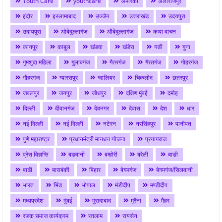
Youth Care
youthcare
अमेरिका
अलीराजपुर
इंदौर
इस्लामाबाद
उज्जैन
उत्तराखंड
उदयपुरा
उदायपुरा
ओबेदुल्लागंज
औबेदुल्लागंज
कथा वाचन
कानपुर
काबुल
खंडवा
खंडेरा
गङी
गुना
गुमशुदा महिला
गुलाबगंज
गैतरगंज
गैरतगंज
गोहरगंज
गौहरगंज
ग्यारसपुर
ग्वालियर
चिकलोद
छतरपुर
जबलपुर
जयपुर
जोधपुर
दक्षिण मुंबई
दमोह
दिल्ली
दीवानगंज
देवनगर
देवास
देश
धार
नई दिल्ली
नई दिल्ली
नटेरन
नरसिंहपुर
पानीपत
पुणे महाराष्ट्र
प्रधानमंत्री मानधन योजना
प्रयागराज
प्रेस विज्ञप्ति
बङवानी
बम्होरी
बरेली
बाङी
बाडी
बाराबंकी
बिहार
बेगमगंज
बेगमगंज/सिलवानी
भारत
भिंड
भोपाल
मंडीदीप
मण्डीदीप
मध्यप्रदेश
मुंबई
मुरादाबाद
मुरैना
मैहर
रजक समाज कार्यक्रम
रतलाम
रायसेन