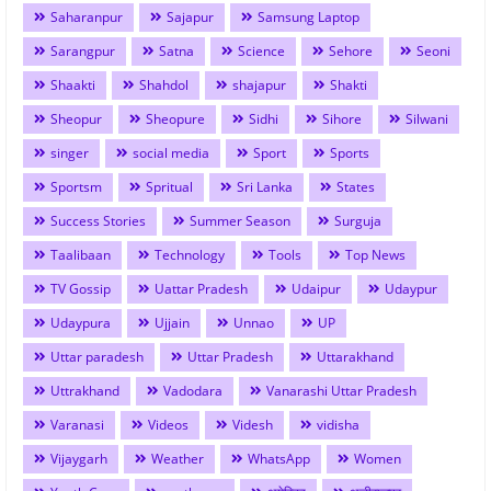
Saharanpur
Sajapur
Samsung Laptop
Sarangpur
Satna
Science
Sehore
Seoni
Shaakti
Shahdol
shajapur
Shakti
Sheopur
Sheopure
Sidhi
Sihore
Silwani
singer
social media
Sport
Sports
Sportsm
Spritual
Sri Lanka
States
Success Stories
Summer Season
Surguja
Taalibaan
Technology
Tools
Top News
TV Gossip
Uattar Pradesh
Udaipur
Udaypur
Udaypura
Ujjain
Unnao
UP
Uttar paradesh
Uttar Pradesh
Uttarakhand
Uttrakhand
Vadodara
Vanarashi Uttar Pradesh
Varanasi
Videos
Videsh
vidisha
Vijaygarh
Weather
WhatsApp
Women