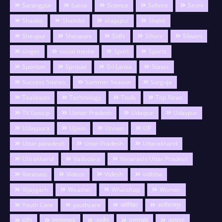
Sarangpur
Satna
Science
Sehore
Seoni
Shaakti
Shahdol
shajapur
Shakti
Sheopur
Sheopure
Sidhi
Sihore
Silwani
singer
social media
Sport
Sports
Sportsm
Spritual
Sri Lanka
States
Success Stories
Summer Season
Surguja
Taalibaan
Technology
Tools
Top News
TV Gossip
Uattar Pradesh
Udaipur
Udaypur
Udaypura
Ujjain
Unnao
UP
Uttar paradesh
Uttar Pradesh
Uttarakhand
Uttrakhand
Vadodara
Vanarashi Uttar Pradesh
Varanasi
Videos
Videsh
vidisha
Vijaygarh
Weather
WhatsApp
Women
Youth Care
youthcare
अमेरिका
अलीराजपुर
इंदौर
इस्लामाबाद
उज्जैन
उत्तराखंड
उदयपुरा