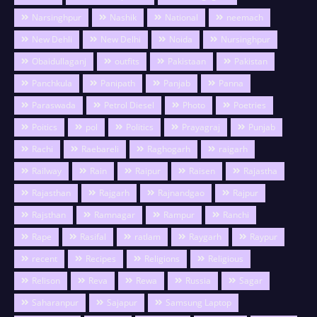
Narsinghpur
Nashik
National
neemach
New Dehli
New Delhi
Noida
Nursinghpur
Obaidullaganj
outfits
Pakistaan
Pakistan
Panchkula
Panipath
Panjab
Panna
Paraswada
Petrol Diesel
Photo
Poetries
Poitics
pol
Politics
Prayagraj
Punjab
Rachi
Raebareli
Raghogarh
raigarh
Railway
Rain
Raipur
Raisen
Rajastha
Rajasthan
Rajgarh
Rajnandgao
Rajpur
Rajsthan
Ramnagar
Rampur
Ranchi
Rape
Rasifal
ratlam
Raygarh
Raypur
recent
Recipes
Religions
Religious
Relison
Reva
Rewa
Russia
Sagar
Saharanpur
Sajapur
Samsung Laptop