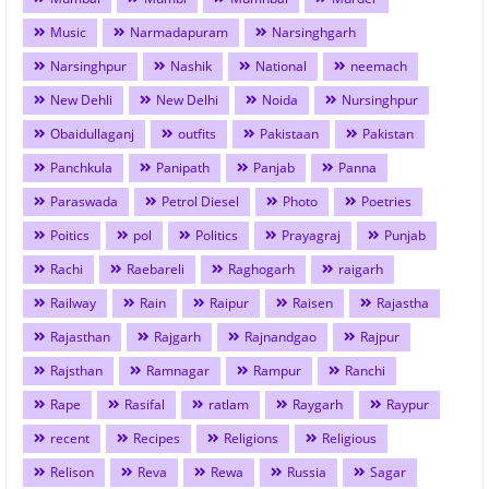
Music
Narmadapuram
Narsinghgarh
Narsinghpur
Nashik
National
neemach
New Dehli
New Delhi
Noida
Nursinghpur
Obaidullaganj
outfits
Pakistaan
Pakistan
Panchkula
Panipath
Panjab
Panna
Paraswada
Petrol Diesel
Photo
Poetries
Poitics
pol
Politics
Prayagraj
Punjab
Rachi
Raebareli
Raghogarh
raigarh
Railway
Rain
Raipur
Raisen
Rajastha
Rajasthan
Rajgarh
Rajnandgao
Rajpur
Rajsthan
Ramnagar
Rampur
Ranchi
Rape
Rasifal
ratlam
Raygarh
Raypur
recent
Recipes
Religions
Religious
Relison
Reva
Rewa
Russia
Sagar