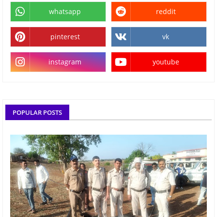
whatsapp
reddit
pinterest
vk
instagram
youtube
POPULAR POSTS