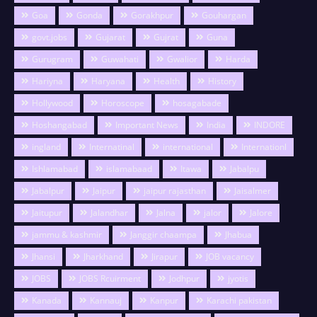
Goa
Gonda
Gorakhpur
Gouhargan
govt.jobs
Gujarat
Gujrat
Guna
Gurugram
Guwahati
Gwalior
Harda
Hariyna
Haryana
Health
History
Hollywood
Horoscope
hosagabade
Hoshangabad
Important News
India
INDORE
ingland
Internatinal
international
Internationl
Ishlamabad
islamabaad
Itawa
Jabalpu
Jabalpur
Jaipur
jaipur rajasthan
Jaisalmer
Jaitupur
Jalandhar
Jalna
jalor
Jalore
jammu & kashmir
Janggir chaampa
Jhabua
Jhansi
Jharkhand
Jirapur
JOB vacancy
JOBS
JOBS Rcuirment
Jodhpur
jyotis
Kanada
Kannauj
Kanpur
Karachi pakistan