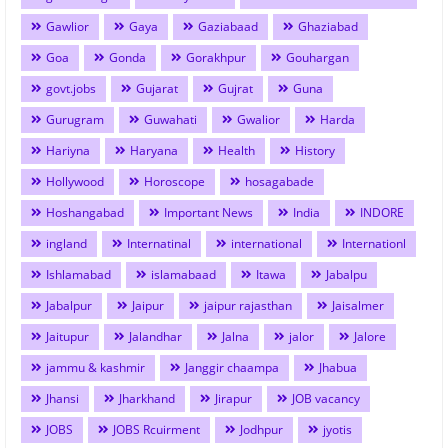
Gawlior
Gaya
Gaziabaad
Ghaziabad
Goa
Gonda
Gorakhpur
Gouhargan
govt.jobs
Gujarat
Gujrat
Guna
Gurugram
Guwahati
Gwalior
Harda
Hariyna
Haryana
Health
History
Hollywood
Horoscope
hosagabade
Hoshangabad
Important News
India
INDORE
ingland
Internatinal
international
Internationl
Ishlamabad
islamabaad
Itawa
Jabalpu
Jabalpur
Jaipur
jaipur rajasthan
Jaisalmer
Jaitupur
Jalandhar
Jalna
jalor
Jalore
jammu & kashmir
Janggir chaampa
Jhabua
Jhansi
Jharkhand
Jirapur
JOB vacancy
JOBS
JOBS Rcuirment
Jodhpur
jyotis