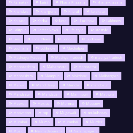
Karnatak
katni
Khana Khazana
khana-khazana
Khandwa
Khargone
Khurai
kolakata
Kolkata
Korba
Kota
l Lucknow
Lakhnow
Lalitpur
Latest News
life style
lifestyle
Live
Local News
London
Lucknow
Ludhiana
Lukhnow
Machalpur
Madhaya Pradesh
Madhya Pradesh
madhyaPradesh
Maharashtra
Maharastra
Maharatra
Maharshtra
Mainpuri
Makdone
Malhargarh
Malwa
Mandideep
Mandla
mandosur
Mandsaur
Mandsuar
Manmpuri
Mathura
Meerut
Mexico
Morena
Moscow
Motivation
mp
Mugawali
mukulsaray
Mumbai
Mumbi
Mumnbai
Murder
Music
Narmadapuram
Narsinghgarh