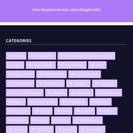
Your Responsive Ads code (Google Ads)
CATEGORIES
Aagra
Aapka star
Advisement 26 January 2022
Agar
agar malwa
AgarMalwa
Agra
Agriculture
Ahmedabad
Aj ka Cartoon
Ajab Gajab
Ajab-Gajab
Ajaigarh
Ajaygarh
Ajmer Rajasthan
Aligarh
Alirajpur
Allahbaad
Alwar
Amarkantak
Ambikapur
Amethi
Anuppur
Arang
Aron
Artical
Article
Articles
Artist
Asam
Ashoknagar
Assam
Ayodhya
Baalod
Badrinath