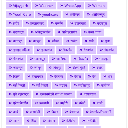
Vijaygarh
Weather
WhatsApp
Women
Youth Care
youthcare
अमेरिका
अलीराजपुर
इंदौर
इस्लामाबाद
उज्जैन
उत्तराखंड
उदयपुरा
उदायपुरा
ओबेदुल्लागंज
औबेदुल्लागंज
कथा वाचन
कानपुर
काबुल
खंडवा
खंडेरा
गङी
गुना
गुमशुदा महिला
गुलाबगंज
गैतरगंज
गैरतगंज
गोहरगंज
गौहरगंज
ग्यारसपुर
ग्वालियर
चिकलोद
छतरपुर
जबलपुर
जयपुर
जोधपुर
दक्षिण मुंबई
दमोह
दिल्ली
दीवानगंज
देवनगर
देवास
देश
धार
नई दिल्ली
नई दिल्ली
नटेरन
नरसिंहपुर
पानीपत
पुणे महाराष्ट्र
प्रधानमंत्री मानधन योजना
प्रयागराज
प्रेस विज्ञप्ति
बङवानी
बम्होरी
बरेली
बाङी
बाडी
बाराबंकी
बिहार
बेगमगंज
बेगमगंज/सिलवानी
भारत
भिंड
भोपाल
मंडीदीप
मण्डीदीप