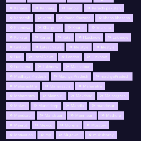
Kanada
Kannauj
Kanpur
Karachi pakistan
Karnatak
katni
Khana Khazana
khana-khazana
Khandwa
Khargone
Khurai
kolakata
Kolkata
Korba
Kota
l Lucknow
Lakhnow
Lalitpur
Latest News
life style
lifestyle
Live
Local News
London
Lucknow
Ludhiana
Lukhnow
Machalpur
Madhaya Pradesh
Madhya Pradesh
madhyaPradesh
Maharashtra
Maharastra
Maharatra
Maharshtra
Mainpuri
Makdone
Malhargarh
Malwa
Mandideep
Mandla
mandosur
Mandsaur
Mandsuar
Manmpuri
Mathura
Meerut
Mexico
Morena
Moscow
Motivation
mp
Mugawali
mukulsaray