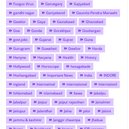
Fungus Virus
Gairatganj
Gajiyabad
gandhi nagar
Gariyaband
Gaurela-Pendra-Marwahi
Gawlior
Gaya
Gaziabaad
Ghaziabad
Goa
Gonda
Gorakhpur
Gouhargan
govt.jobs
Gujarat
Gujrat
Guna
Gurugram
Guwahati
Gwalior
Harda
Hariyna
Haryana
Health
History
Hollywood
Horoscope
hosagabade
Hoshangabad
Important News
India
INDORE
ingland
Internatinal
international
Internationl
Ishlamabad
islamabaad
Itawa
Jabalpu
Jabalpur
Jaipur
jaipur rajasthan
Jaisalmer
Jaitupur
Jalandhar
Jalna
jalor
Jalore
jammu & kashmir
Janggir chaampa
Jhabua
Jhansi
Jharkhand
Jirapur
JOB vacancy