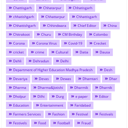
Chattisgarh
Chhatarpur
Chhatisgarh
chhatishgarh
Chhattarpur
Chhattisgarh
Chhattishgarh
Chhindwara
Chief Editor
China
Chitrakoot
Churu
CM Birthday
Colombo
Corona
Corona Virus
Covid-19
Crecket
cricket
crime
Cultural
Datia
Dausa
Dehli
Dehradun
Delhi
Department of Higher Education Madhya Pradesh
Desh
Devariya
Devas
Dewas
Dhamtari
Dhar
Dharma
Dharma&Jotishi
Dharmik
Dharnik
Dholpur
Dilhi
Durg
e paper
Editor
Education
Entertainment
Faridabad
Farmers Services
Fashion
Festival
Festivals
Festivels
Food
Football
Fraud