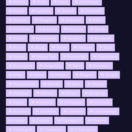
Articles
Artist
Asam
Ashoknagar
Assam
Ayodhya
Baalod
Badrinath
Badwani
Balaghat
Balalghat
Balod
Balrampur
Banaras
Banarasi
Banda
Bangal
Bangladesh
Banglore
Barabanki
Baran
Bareli
Barod
Barwani
Basti
Beauty
Beauty Tips
BeautyTips
Begamganj
Begumganj
Bengaluru
Betul
Bharatpur
Bhilai
Bhind
bhojpur
Bhojpuri
Bhopal
Bhubaneswar
Bidisha
Bihar
Bijapur
Bilashpur
Bilaspur
Bilspur
Binagang
Bojpur
Bollywood
Burhanpur
buseness
Business
bussiness
Calendor
car knolwdge
Career
Cartoon
Chandigarh
Channai
Chattisgarh
Chhatarpur
Chhatisgarh