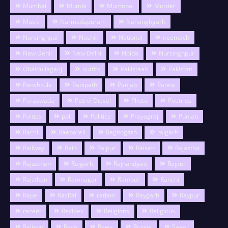
Mumbai
Mumbi
Mumnbai
Murder
Music
Narmadapuram
Narsinghgarh
Narsinghpur
Nashik
National
neemach
New Dehli
New Delhi
Noida
Nursinghpur
Obaidullaganj
outfits
Pakistaan
Pakistan
Panchkula
Panipath
Panjab
Panna
Paraswada
Petrol Diesel
Photo
Poetries
Poitics
pol
Politics
Prayagraj
Punjab
Rachi
Raebareli
Raghogarh
raigarh
Railway
Rain
Raipur
Raisen
Rajastha
Rajasthan
Rajgarh
Rajnandgao
Rajpur
Rajsthan
Ramnagar
Rampur
Ranchi
Rape
Rasifal
ratlam
Raygarh
Raypur
recent
Recipes
Religions
Religious
Relison
Reva
Rewa
Russia
Sagar