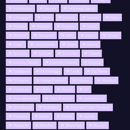
Saharanpur
Sajapur
Samsung Laptop
Sarangpur
Satna
Science
Sehore
Seoni
Shaakti
Shahdol
shajapur
Shakti
Sheopur
Sheopure
Sidhi
Sihore
Silwani
singer
social media
Sport
Sports
Sportsm
Spritual
Sri Lanka
States
Success Stories
Summer Season
Surguja
Taalibaan
Technology
Tools
Top News
TV Gossip
Uattar Pradesh
Udaipur
Udaypur
Udaypura
Ujjain
Unnao
UP
Uttar paradesh
Uttar Pradesh
Uttarakhand
Uttrakhand
Vadodara
Vanarashi Uttar Pradesh
Varanasi
Videos
Videsh
vidisha
Vijaygarh
Weather
WhatsApp
Women