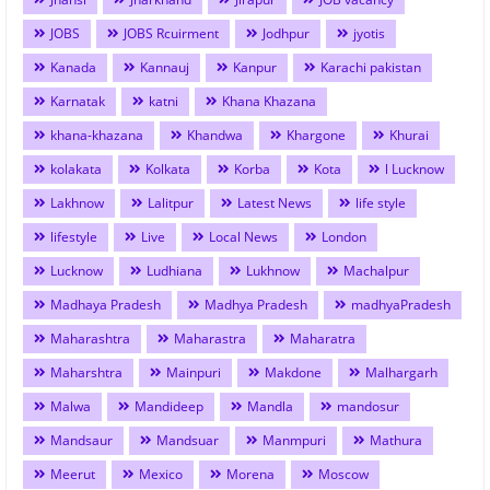
JOBS
JOBS Rcuirment
Jodhpur
jyotis
Kanada
Kannauj
Kanpur
Karachi pakistan
Karnatak
katni
Khana Khazana
khana-khazana
Khandwa
Khargone
Khurai
kolakata
Kolkata
Korba
Kota
l Lucknow
Lakhnow
Lalitpur
Latest News
life style
lifestyle
Live
Local News
London
Lucknow
Ludhiana
Lukhnow
Machalpur
Madhaya Pradesh
Madhya Pradesh
madhyaPradesh
Maharashtra
Maharastra
Maharatra
Maharshtra
Mainpuri
Makdone
Malhargarh
Malwa
Mandideep
Mandla
mandosur
Mandsaur
Mandsuar
Manmpuri
Mathura
Meerut
Mexico
Morena
Moscow