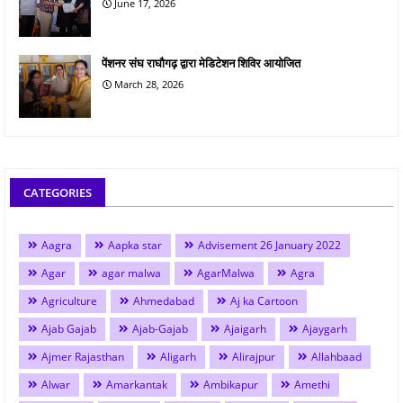
June 17, 2026
पेंशनर संघ राघौगढ़ द्वारा मेडिटेशन शिविर आयोजित
March 28, 2026
CATEGORIES
Aagra
Aapka star
Advisement 26 January 2022
Agar
agar malwa
AgarMalwa
Agra
Agriculture
Ahmedabad
Aj ka Cartoon
Ajab Gajab
Ajab-Gajab
Ajaigarh
Ajaygarh
Ajmer Rajasthan
Aligarh
Alirajpur
Allahbaad
Alwar
Amarkantak
Ambikapur
Amethi