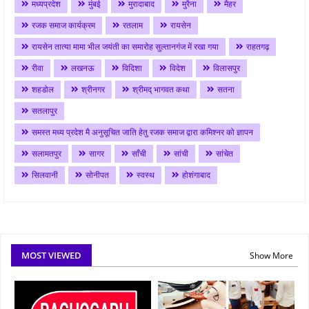
मध्यप्रदेश
मुंबई
मुरादाबाद
मुरैना
मैहर
रजक समाज कार्यक्रम
रतलाम
रायसेन
रायसेन तात्या मामा भील जयंती का समारोह सुल्तानगंज में रखा गया
राहतगढ़
रीवा
लखनऊ
विदिशा
विदेश
विलासपुर
शहडोल
श्रीनगर
श्रीमद् भागवत कथा
सतना
सतलापुर
समस्त मध्य प्रदेश मै अनुसूचित जाति हेतु रजक समाज द्वारा कमिश्नर को ज्ञापन
सलामतपुर
सागर
साँची
सांची
सांचेत
सिलवानी
सोनीपत
स्वस्थ
होशंगाबाद
MOST VIEWED
Show More