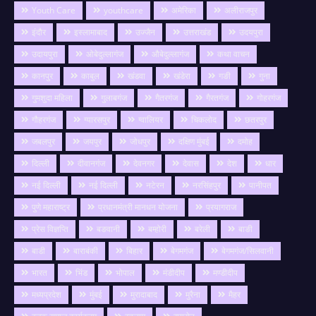
Youth Care
youthcare
अमेरिका
अलीराजपुर
इंदौर
इस्लामाबाद
उज्जैन
उत्तराखंड
उदयपुरा
उदायपुरा
ओबेदुल्लागंज
औबेदुल्लागंज
कथा वाचन
कानपुर
काबुल
खंडवा
खंडेरा
गङी
गुना
गुमशुदा महिला
गुलाबगंज
गैतरगंज
गैरतगंज
गोहरगंज
गौहरगंज
ग्यारसपुर
ग्वालियर
चिकलोद
छतरपुर
जबलपुर
जयपुर
जोधपुर
दक्षिण मुंबई
दमोह
दिल्ली
दीवानगंज
देवनगर
देवास
देश
धार
नई दिल्ली
नई दिल्ली
नटेरन
नरसिंहपुर
पानीपत
पुणे महाराष्ट्र
प्रधानमंत्री मानधन योजना
प्रयागराज
प्रेस विज्ञप्ति
बङवानी
बम्होरी
बरेली
बाङी
बाडी
बाराबंकी
बिहार
बेगमगंज
बेगमगंज/सिलवानी
भारत
भिंड
भोपाल
मंडीदीप
मण्डीदीप
मध्यप्रदेश
मुंबई
मुरादाबाद
मुरैना
मैहर