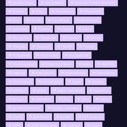
gandhi nagar
Gariyaband
Gaurela-Pendra-Marwahi
Gawlior
Gaya
Gaziabaad
Ghaziabad
Goa
Gonda
Gorakhpur
Gouhargan
govt.jobs
Gujarat
Gujrat
Guna
Gurugram
Guwahati
Gwalior
Harda
Hariyna
Haryana
Health
History
Hollywood
Horoscope
hosagabade
Hoshangabad
Important News
India
INDORE
ingland
Internatinal
international
Internationl
Ishlamabad
islamabaad
Itawa
Jabalpu
Jabalpur
Jaipur
jaipur rajasthan
Jaisalmer
Jaitupur
Jalandhar
Jalna
jalor
Jalore
jammu & kashmir
Janggir chaampa
Jhabua
Jhansi
Jharkhand
Jirapur
JOB vacancy
JOBS
JOBS Rcuirment
Jodhpur
jyotis