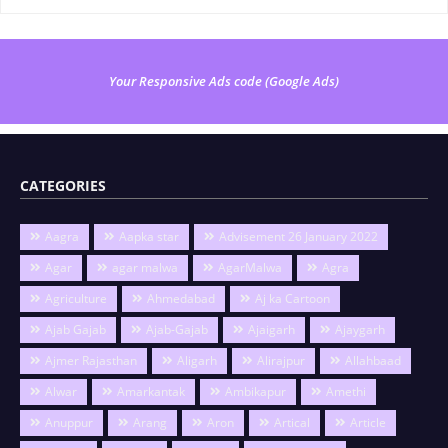
Your Responsive Ads code (Google Ads)
CATEGORIES
Aagra
Aapka star
Advisement 26 January 2022
Agar
agar malwa
AgarMalwa
Agra
Agriculture
Ahmedabad
Aj ka Cartoon
Ajab Gajab
Ajab-Gajab
Ajaigarh
Ajaygarh
Ajmer Rajasthan
Aligarh
Alirajpur
Allahbaad
Alwar
Amarkantak
Ambikapur
Amethi
Anuppur
Arang
Aron
Artical
Article