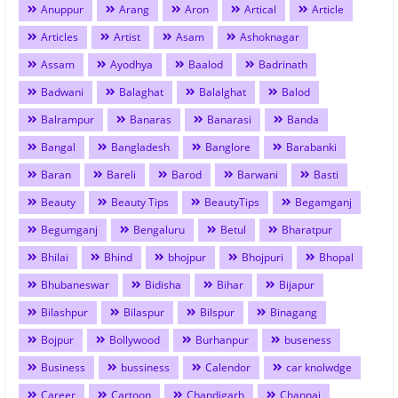
Anuppur
Arang
Aron
Artical
Article
Articles
Artist
Asam
Ashoknagar
Assam
Ayodhya
Baalod
Badrinath
Badwani
Balaghat
Balalghat
Balod
Balrampur
Banaras
Banarasi
Banda
Bangal
Bangladesh
Banglore
Barabanki
Baran
Bareli
Barod
Barwani
Basti
Beauty
Beauty Tips
BeautyTips
Begamganj
Begumganj
Bengaluru
Betul
Bharatpur
Bhilai
Bhind
bhojpur
Bhojpuri
Bhopal
Bhubaneswar
Bidisha
Bihar
Bijapur
Bilashpur
Bilaspur
Bilspur
Binagang
Bojpur
Bollywood
Burhanpur
buseness
Business
bussiness
Calendor
car knolwdge
Career
Cartoon
Chandigarh
Channai