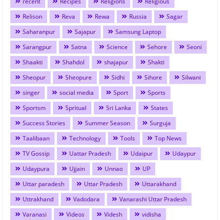
recent
Recipes
Religions
Religious
Relison
Reva
Rewa
Russia
Sagar
Saharanpur
Sajapur
Samsung Laptop
Sarangpur
Satna
Science
Sehore
Seoni
Shaakti
Shahdol
shajapur
Shakti
Sheopur
Sheopure
Sidhi
Sihore
Silwani
singer
social media
Sport
Sports
Sportsm
Spritual
Sri Lanka
States
Success Stories
Summer Season
Surguja
Taalibaan
Technology
Tools
Top News
TV Gossip
Uattar Pradesh
Udaipur
Udaypur
Udaypura
Ujjain
Unnao
UP
Uttar paradesh
Uttar Pradesh
Uttarakhand
Uttrakhand
Vadodara
Vanarashi Uttar Pradesh
Varanasi
Videos
Videsh
vidisha