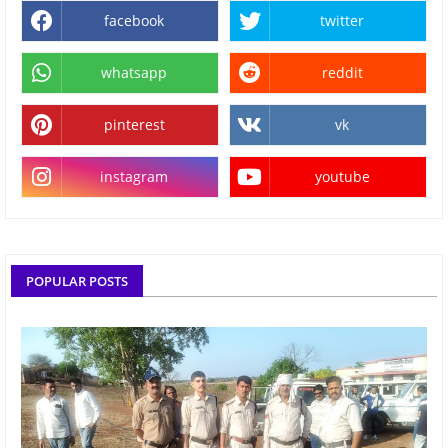
facebook
twitter
whatsapp
reddit
pinterest
vk
instagram
youtube
POPULAR POSTS