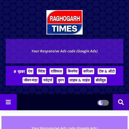
Your Responsive Ads code (Google Ads)
# ख़बर
देश
विदेश
राशिफल
बिजनेस
करिअर
टेक & ऑटो
जीवन मंत्र
स्पोर्ट्स
वुमन
लाइफ & साइंस
बॉलीवुड
Your Responsive Ads code (Google Ads)