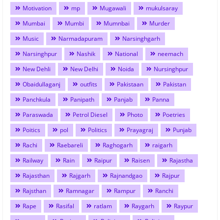
Motivation
mp
Mugawali
mukulsaray
Mumbai
Mumbi
Mumnbai
Murder
Music
Narmadapuram
Narsinghgarh
Narsinghpur
Nashik
National
neemach
New Dehli
New Delhi
Noida
Nursinghpur
Obaidullaganj
outfits
Pakistaan
Pakistan
Panchkula
Panipath
Panjab
Panna
Paraswada
Petrol Diesel
Photo
Poetries
Poitics
pol
Politics
Prayagraj
Punjab
Rachi
Raebareli
Raghogarh
raigarh
Railway
Rain
Raipur
Raisen
Rajastha
Rajasthan
Rajgarh
Rajnandgao
Rajpur
Rajsthan
Ramnagar
Rampur
Ranchi
Rape
Rasifal
ratlam
Raygarh
Raypur