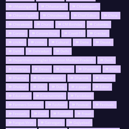
chhatishgarh
Chhattarpur
Chhattisgarh
Chhattishgarh
Chhindwara
Chief Editor
China
Chitrakoot
Churu
CM Birthday
Colombo
Corona
Corona Virus
Covid-19
Crecket
cricket
crime
Cultural
Datia
Dausa
Dehli
Dehradun
Delhi
Department of Higher Education Madhya Pradesh
Desh
Devariya
Devas
Dewas
Dhamtari
Dhar
Dharma
Dharma&Jotishi
Dharmik
Dharnik
Dholpur
Dilhi
Durg
e paper
Editor
Education
Entertainment
Faridabad
Farmers Services
Fashion
Festival
Festivals
Festivels
Food
Football
Fraud
Fungus Virus
Gairatganj
Gajiyabad