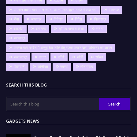
रजक समाज कार्यक्रम
रतलाम
रायसेन
रायसेन तात्या मामा भील जयंती का समारोह सुल्तानगंज में रखा गया
राहतगढ़
रीवा
लखनऊ
विदिशा
विदेश
विलासपुर
शहडोल
श्रीनगर
श्रीमद् भागवत कथा
सतना
सतलापुर
समस्त मध्य प्रदेश मै अनुसूचित जाति हेतु रजक समाज द्वारा कमिश्नर को ज्ञापन
सलामतपुर
सागर
साँची
सांची
सांचेत
सिलवानी
सोनीपत
स्वस्थ
होशंगाबाद
SEARCH THIS BLOG
GADGETS NEWS