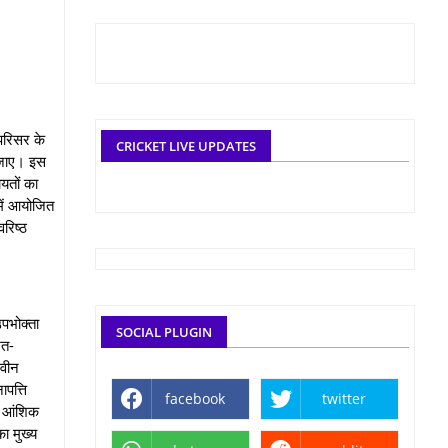
 परिसर के
CRICKET LIVE UPDATES
ा जाए। इस
ायतों का
 में आयोजित
वरिष्ठ
पभोक्‍ता
SOCIAL PLUGIN
शत-
नवीन
ापत्ति
facebook
twitter
का आंशिक
ा मुख्य