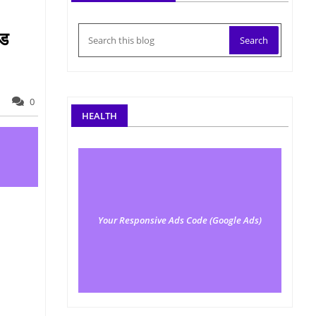
ोड
0
HEALTH
Your Responsive Ads Code (Google Ads)