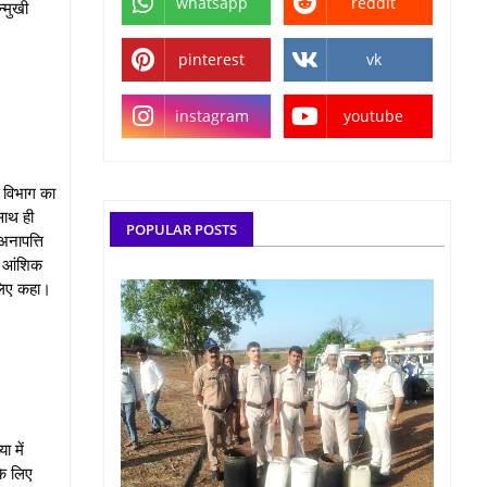
whatsapp
reddit
‍मुखी
pinterest
vk
instagram
youtube
 विभाग का
साथ ही
POPULAR POSTS
अनापत्ति
का आंशिक
 लिए कहा।
ा में
के लिए