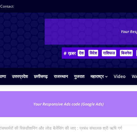
Contact
Your Res
# ख़बर
देश
विदेश
राशिफल
बिजनेस
याणा
उत्तरप्रदेश
छत्तीसगढ़
राजस्थान
गुजरात
महाराष्ट्र
Video
WA
Your Responsive Ads code (Google Ads)
ांसफार्मरों की रिकंडीशनिंग और लोड बैलेंसिंग की जाए : प्रबंध संचालक श्री ऋषि गर्ग