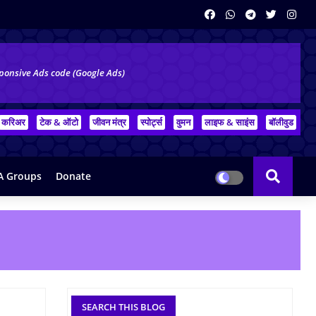
ponsive Ads code (Google Ads)
करिअर
टेक & ऑटो
जीवन मंत्र
स्पोर्ट्स
वुमन
लाइफ & साइंस
बॉलीवुड
 Groups
Donate
SEARCH THIS BLOG