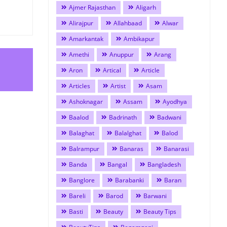
Ajmer Rajasthan
Aligarh
Alirajpur
Allahbaad
Alwar
Amarkantak
Ambikapur
Amethi
Anuppur
Arang
Aron
Artical
Article
Articles
Artist
Asam
Ashoknagar
Assam
Ayodhya
Baalod
Badrinath
Badwani
Balaghat
Balalghat
Balod
Balrampur
Banaras
Banarasi
Banda
Bangal
Bangladesh
Banglore
Barabanki
Baran
Bareli
Barod
Barwani
Basti
Beauty
Beauty Tips