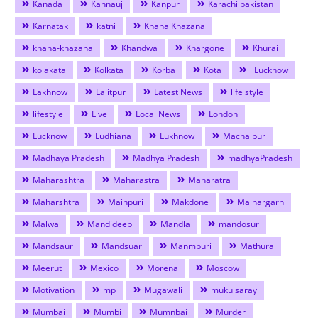
Kanada
Kannauj
Kanpur
Karachi pakistan
Karnatak
katni
Khana Khazana
khana-khazana
Khandwa
Khargone
Khurai
kolakata
Kolkata
Korba
Kota
l Lucknow
Lakhnow
Lalitpur
Latest News
life style
lifestyle
Live
Local News
London
Lucknow
Ludhiana
Lukhnow
Machalpur
Madhaya Pradesh
Madhya Pradesh
madhyaPradesh
Maharashtra
Maharastra
Maharatra
Maharshtra
Mainpuri
Makdone
Malhargarh
Malwa
Mandideep
Mandla
mandosur
Mandsaur
Mandsuar
Manmpuri
Mathura
Meerut
Mexico
Morena
Moscow
Motivation
mp
Mugawali
mukulsaray
Mumbai
Mumbi
Mumnbai
Murder