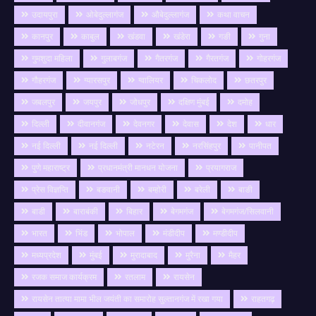
उदायपुरा
ओबेदुल्लागंज
औबेदुल्लागंज
कथा वाचन
कानपुर
काबुल
खंडवा
खंडेरा
गङी
गुना
गुमशुदा महिला
गुलाबगंज
गैतरगंज
गैरतगंज
गोहरगंज
गौहरगंज
ग्यारसपुर
ग्वालियर
चिकलोद
छतरपुर
जबलपुर
जयपुर
जोधपुर
दक्षिण मुंबई
दमोह
दिल्ली
दीवानगंज
देवनगर
देवास
देश
धार
नई दिल्ली
नई दिल्ली
नटेरन
नरसिंहपुर
पानीपत
पुणे महाराष्ट्र
प्रधानमंत्री मानधन योजना
प्रयागराज
प्रेस विज्ञप्ति
बङवानी
बम्होरी
बरेली
बाङी
बाडी
बाराबंकी
बिहार
बेगमगंज
बेगमगंज/सिलवानी
भारत
भिंड
भोपाल
मंडीदीप
मण्डीदीप
मध्यप्रदेश
मुंबई
मुरादाबाद
मुरैना
मैहर
रजक समाज कार्यक्रम
रतलाम
रायसेन
रायसेन तात्या मामा भील जयंती का समारोह सुल्तानगंज में रखा गया
राहतगढ़