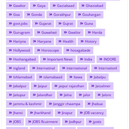
Gawlior
Gaya
Gaziabaad
Ghaziabad
Goa
Gonda
Gorakhpur
Gouhargan
govt.jobs
Gujarat
Gujrat
Guna
Gurugram
Guwahati
Gwalior
Harda
Hariyna
Haryana
Health
History
Hollywood
Horoscope
hosagabade
Hoshangabad
Important News
India
INDORE
ingland
Internatinal
international
Internationl
Ishlamabad
islamabaad
Itawa
Jabalpu
Jabalpur
Jaipur
jaipur rajasthan
Jaisalmer
Jaitupur
Jalandhar
Jalna
jalor
Jalore
jammu & kashmir
Janggir chaampa
Jhabua
Jhansi
Jharkhand
Jirapur
JOB vacancy
JOBS
JOBS Rcuirment
Jodhpur
jyotis