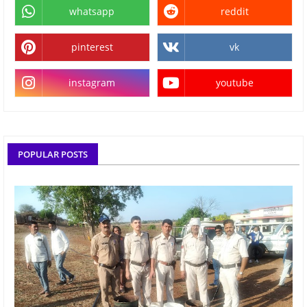
whatsapp
reddit
pinterest
vk
instagram
youtube
POPULAR POSTS