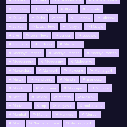
Karnatak
katni
Khana Khazana
khana-khazana
Khandwa
Khargone
Khurai
kolakata
Kolkata
Korba
Kota
l Lucknow
Lakhnow
Lalitpur
Latest News
life style
lifestyle
Live
Local News
London
Lucknow
Ludhiana
Lukhnow
Machalpur
Madhaya Pradesh
Madhya Pradesh
madhyaPradesh
Maharashtra
Maharastra
Maharatra
Maharshtra
Mainpuri
Makdone
Malhargarh
Malwa
Mandideep
Mandla
mandosur
Mandsaur
Mandsuar
Manmpuri
Mathura
Meerut
Mexico
Morena
Moscow
Motivation
mp
Mugawali
mukulsaray
Mumbai
Mumbi
Mumnbai
Murder
Music
Narmadapuram
Narsinghgarh