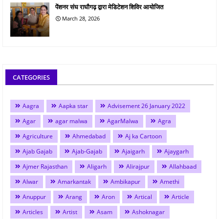
पेंशनर संघ राघौगढ़ द्वारा मेडिटेशन शिविर आयोजित
March 28, 2026
CATEGORIES
Aagra
Aapka star
Advisement 26 January 2022
Agar
agar malwa
AgarMalwa
Agra
Agriculture
Ahmedabad
Aj ka Cartoon
Ajab Gajab
Ajab-Gajab
Ajaigarh
Ajaygarh
Ajmer Rajasthan
Aligarh
Alirajpur
Allahbaad
Alwar
Amarkantak
Ambikapur
Amethi
Anuppur
Arang
Aron
Artical
Article
Articles
Artist
Asam
Ashoknagar