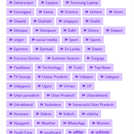
Saharanpur
Sajapur
Samsung Laptop
Sarangpur
Satna
Science
Sehore
Seoni
Shaakti
Shahdol
shajapur
Shakti
Sheopur
Sheopure
Sidhi
Sihore
Silwani
singer
social media
Sport
Sports
Sportsm
Spritual
Sri Lanka
States
Success Stories
Summer Season
Surguja
Taalibaan
Technology
Tools
Top News
TV Gossip
Uattar Pradesh
Udaipur
Udaypur
Udaypura
Ujjain
Unnao
UP
Uttar paradesh
Uttar Pradesh
Uttarakhand
Uttrakhand
Vadodara
Vanarashi Uttar Pradesh
Varanasi
Videos
Videsh
vidisha
Vijaygarh
Weather
WhatsApp
Women
Youth Care
youthcare
अमेरिका
अलीराजपुर