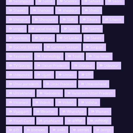
Sarangpur
Satna
Science
Sehore
Seoni
Shaakti
Shahdol
shajapur
Shakti
Sheopur
Sheopure
Sidhi
Sihore
Silwani
singer
social media
Sport
Sports
Sportsm
Spritual
Sri Lanka
States
Success Stories
Summer Season
Surguja
Taalibaan
Technology
Tools
Top News
TV Gossip
Uattar Pradesh
Udaipur
Udaypur
Udaypura
Ujjain
Unnao
UP
Uttar paradesh
Uttar Pradesh
Uttarakhand
Uttrakhand
Vadodara
Vanarashi Uttar Pradesh
Varanasi
Videos
Videsh
vidisha
Vijaygarh
Weather
WhatsApp
Women
Youth Care
youthcare
अमेरिका
अलीराजपुर
इंदौर
इस्लामाबाद
उज्जैन
उत्तराखंड
उदयपुरा