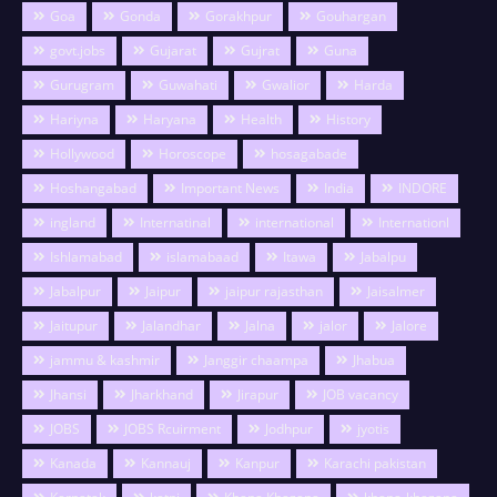
Goa
Gonda
Gorakhpur
Gouhargan
govt.jobs
Gujarat
Gujrat
Guna
Gurugram
Guwahati
Gwalior
Harda
Hariyna
Haryana
Health
History
Hollywood
Horoscope
hosagabade
Hoshangabad
Important News
India
INDORE
ingland
Internatinal
international
Internationl
Ishlamabad
islamabaad
Itawa
Jabalpu
Jabalpur
Jaipur
jaipur rajasthan
Jaisalmer
Jaitupur
Jalandhar
Jalna
jalor
Jalore
jammu & kashmir
Janggir chaampa
Jhabua
Jhansi
Jharkhand
Jirapur
JOB vacancy
JOBS
JOBS Rcuirment
Jodhpur
jyotis
Kanada
Kannauj
Kanpur
Karachi pakistan