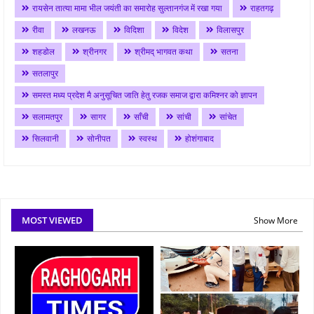
रायसेन तात्या मामा भील जयंती का समारोह सुल्तानगंज में रखा गया
राहतगढ़
रीवा
लखनऊ
विदिशा
विदेश
विलासपुर
शहडोल
श्रीनगर
श्रीमद् भागवत कथा
सतना
सतलापुर
समस्त मध्य प्रदेश मै अनुसूचित जाति हेतु रजक समाज द्वारा कमिश्नर को ज्ञापन
सलामतपुर
सागर
साँची
सांची
सांचेत
सिलवानी
सोनीपत
स्वस्थ
होशंगाबाद
MOST VIEWED
Show More