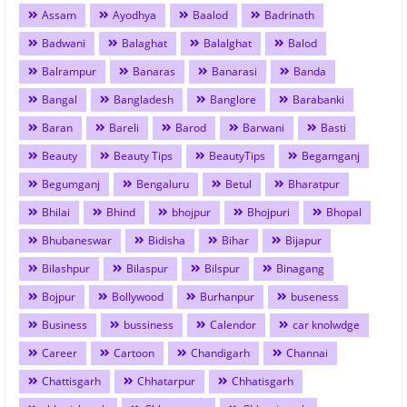
Assam
Ayodhya
Baalod
Badrinath
Badwani
Balaghat
Balalghat
Balod
Balrampur
Banaras
Banarasi
Banda
Bangal
Bangladesh
Banglore
Barabanki
Baran
Bareli
Barod
Barwani
Basti
Beauty
Beauty Tips
BeautyTips
Begamganj
Begumganj
Bengaluru
Betul
Bharatpur
Bhilai
Bhind
bhojpur
Bhojpuri
Bhopal
Bhubaneswar
Bidisha
Bihar
Bijapur
Bilashpur
Bilaspur
Bilspur
Binagang
Bojpur
Bollywood
Burhanpur
buseness
Business
bussiness
Calendor
car knolwdge
Career
Cartoon
Chandigarh
Channai
Chattisgarh
Chhatarpur
Chhatisgarh