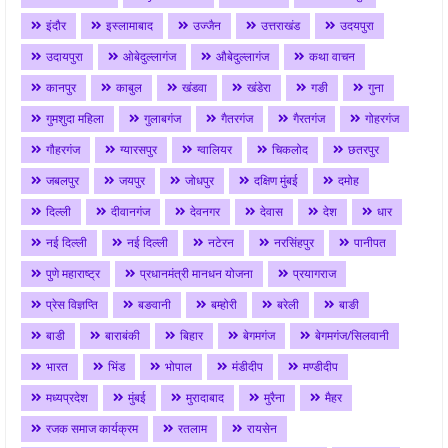
इंदौर
इस्लामाबाद
उज्जैन
उत्तराखंड
उदयपुरा
उदायपुरा
ओबेदुल्लागंज
औबेदुल्लागंज
कथा वाचन
कानपुर
काबुल
खंडवा
खंडेरा
गङी
गुना
गुमशुदा महिला
गुलाबगंज
गैतरगंज
गैरतगंज
गोहरगंज
गौहरगंज
ग्यारसपुर
ग्वालियर
चिकलोद
छतरपुर
जबलपुर
जयपुर
जोधपुर
दक्षिण मुंबई
दमोह
दिल्ली
दीवानगंज
देवनगर
देवास
देश
धार
नई दिल्ली
नई दिल्ली
नटेरन
नरसिंहपुर
पानीपत
पुणे महाराष्ट्र
प्रधानमंत्री मानधन योजना
प्रयागराज
प्रेस विज्ञप्ति
बङवानी
बम्होरी
बरेली
बाङी
बाडी
बाराबंकी
बिहार
बेगमगंज
बेगमगंज/सिलवानी
भारत
भिंड
भोपाल
मंडीदीप
मण्डीदीप
मध्यप्रदेश
मुंबई
मुरादाबाद
मुरैना
मैहर
रजक समाज कार्यक्रम
रतलाम
रायसेन