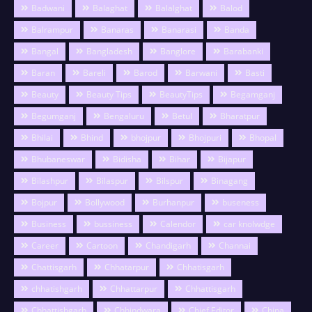
Badwani
Balaghat
Balalghat
Balod
Balrampur
Banaras
Banarasi
Banda
Bangal
Bangladesh
Banglore
Barabanki
Baran
Bareli
Barod
Barwani
Basti
Beauty
Beauty Tips
BeautyTips
Begamganj
Begumganj
Bengaluru
Betul
Bharatpur
Bhilai
Bhind
bhojpur
Bhojpuri
Bhopal
Bhubaneswar
Bidisha
Bihar
Bijapur
Bilashpur
Bilaspur
Bilspur
Binagang
Bojpur
Bollywood
Burhanpur
buseness
Business
bussiness
Calendor
car knolwdge
Career
Cartoon
Chandigarh
Channai
Chattisgarh
Chhatarpur
Chhatisgarh
chhatishgarh
Chhattarpur
Chhattisgarh
Chhattishgarh
Chhindwara
Chief Editor
China