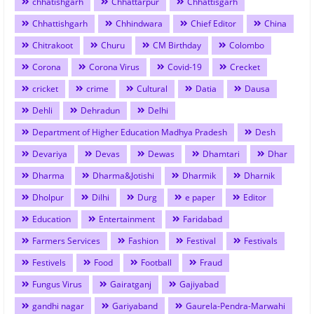
chhatishgarh
Chhattarpur
Chhattisgarh
Chhattishgarh
Chhindwara
Chief Editor
China
Chitrakoot
Churu
CM Birthday
Colombo
Corona
Corona Virus
Covid-19
Crecket
cricket
crime
Cultural
Datia
Dausa
Dehli
Dehradun
Delhi
Department of Higher Education Madhya Pradesh
Desh
Devariya
Devas
Dewas
Dhamtari
Dhar
Dharma
Dharma&Jotishi
Dharmik
Dharnik
Dholpur
Dilhi
Durg
e paper
Editor
Education
Entertainment
Faridabad
Farmers Services
Fashion
Festival
Festivals
Festivels
Food
Football
Fraud
Fungus Virus
Gairatganj
Gajiyabad
gandhi nagar
Gariyaband
Gaurela-Pendra-Marwahi