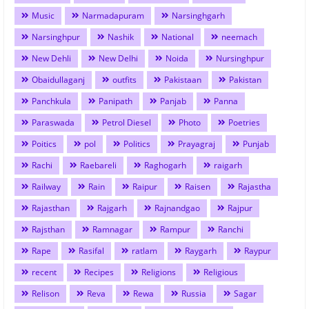
Music
Narmadapuram
Narsinghgarh
Narsinghpur
Nashik
National
neemach
New Dehli
New Delhi
Noida
Nursinghpur
Obaidullaganj
outfits
Pakistaan
Pakistan
Panchkula
Panipath
Panjab
Panna
Paraswada
Petrol Diesel
Photo
Poetries
Poitics
pol
Politics
Prayagraj
Punjab
Rachi
Raebareli
Raghogarh
raigarh
Railway
Rain
Raipur
Raisen
Rajastha
Rajasthan
Rajgarh
Rajnandgao
Rajpur
Rajsthan
Ramnagar
Rampur
Ranchi
Rape
Rasifal
ratlam
Raygarh
Raypur
recent
Recipes
Religions
Religious
Relison
Reva
Rewa
Russia
Sagar