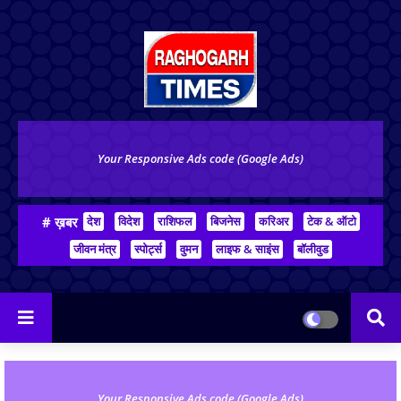
Your Responsive Ads code (Google Ads)
# ख़बर
देश
विदेश
राशिफल
बिजनेस
करिअर
टेक & ऑटो
जीवन मंत्र
स्पोर्ट्स
वुमन
लाइफ & साइंस
बॉलीवुड
Your Responsive Ads code (Google Ads)