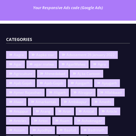
Your Responsive Ads code (Google Ads)
CATEGORIES
Aagra
Aapka star
Advisement 26 January 2022
Agar
agar malwa
AgarMalwa
Agra
Agriculture
Ahmedabad
Aj ka Cartoon
Ajab Gajab
Ajab-Gajab
Ajaigarh
Ajaygarh
Ajmer Rajasthan
Aligarh
Alirajpur
Allahbaad
Alwar
Amarkantak
Ambikapur
Amethi
Anuppur
Arang
Aron
Artical
Article
Articles
Artist
Asam
Ashoknagar
Assam
Ayodhya
Baalod
Badrinath