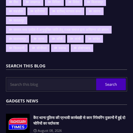
रीवा
लखनऊ
विदिशा
विदेश
विलासपुर
शहडोल
श्रीनगर
श्रीमद् भागवत कथा
सतना
सतलापुर
समस्त मध्य प्रदेश मै अनुसूचित जाति हेतु रजक समाज द्वारा कमिश्नर को ज्ञापन
सलामतपुर
सागर
साँची
सांची
सांचेत
सिलवानी
सोनीपत
स्वस्थ
होशंगाबाद
SEARCH THIS BLOG
GADGETS NEWS
केंट थाना पुलिस की प्रभावी कार्यवाही से कार रिपेयरिंग दुकानों में हुई दो
चोरियों का पर्दाफाश
August 08, 2026