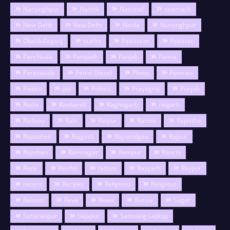
Narsinghpur
Nashik
National
neemach
New Dehli
New Delhi
Noida
Nursinghpur
Obaidullaganj
outfits
Pakistaan
Pakistan
Panchkula
Panipath
Panjab
Panna
Paraswada
Petrol Diesel
Photo
Poetries
Poitics
pol
Politics
Prayagraj
Punjab
Rachi
Raebareli
Raghogarh
raigarh
Railway
Rain
Raipur
Raisen
Rajastha
Rajasthan
Rajgarh
Rajnandgao
Rajpur
Rajsthan
Ramnagar
Rampur
Ranchi
Rape
Rasifal
ratlam
Raygarh
Raypur
recent
Recipes
Religions
Religious
Relison
Reva
Rewa
Russia
Sagar
Saharanpur
Sajapur
Samsung Laptop