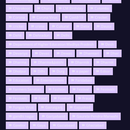
Chitrakoot
Churu
CM Birthday
Colombo
Corona
Corona Virus
Covid-19
Crecket
cricket
crime
Cultural
Datia
Dausa
Dehli
Dehradun
Delhi
Department of Higher Education Madhya Pradesh
Desh
Devariya
Devas
Dewas
Dhamtari
Dhar
Dharma
Dharma&Jotishi
Dharmik
Dharnik
Dholpur
Dilhi
Durg
e paper
Editor
Education
Entertainment
Faridabad
Farmers Services
Fashion
Festival
Festivals
Festivels
Food
Football
Fraud
Fungus Virus
Gairatganj
Gajiyabad
gandhi nagar
Gariyaband
Gaurela-Pendra-Marwahi
Gawlior
Gaya
Gaziabaad
Ghaziabad