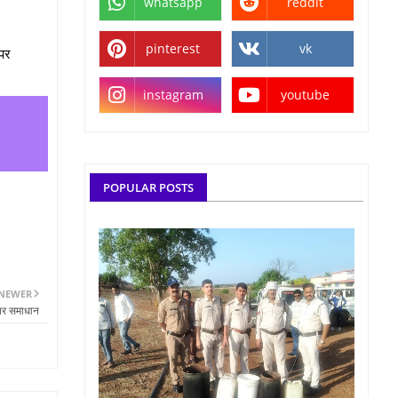
whatsapp
reddit
pinterest
vk
 पर
instagram
youtube
POPULAR POSTS
NEWER
े पर समाधान