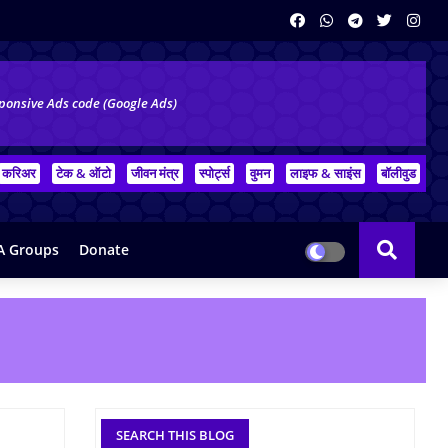
ponsive Ads code (Google Ads)
करिअर
टेक & ऑटो
जीवन मंत्र
स्पोर्ट्स
वुमन
लाइफ & साइंस
बॉलीवुड
 Groups
Donate
SEARCH THIS BLOG