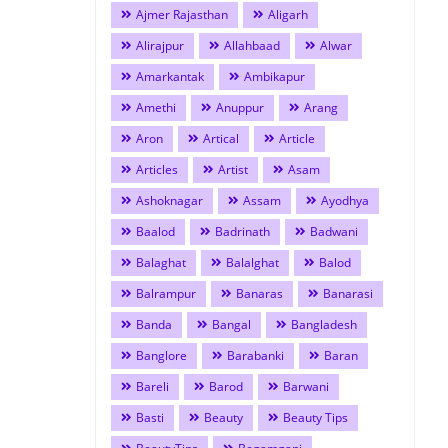
Ajmer Rajasthan
Aligarh
Alirajpur
Allahbaad
Alwar
Amarkantak
Ambikapur
Amethi
Anuppur
Arang
Aron
Artical
Article
Articles
Artist
Asam
Ashoknagar
Assam
Ayodhya
Baalod
Badrinath
Badwani
Balaghat
Balalghat
Balod
Balrampur
Banaras
Banarasi
Banda
Bangal
Bangladesh
Banglore
Barabanki
Baran
Bareli
Barod
Barwani
Basti
Beauty
Beauty Tips