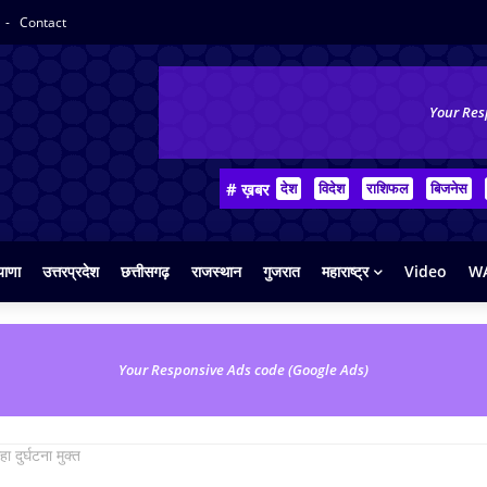
Contact
Your Res
# ख़बर
देश
विदेश
राशिफल
बिजनेस
याणा
उत्तरप्रदेश
छत्तीसगढ़
राजस्थान
गुजरात
महाराष्ट्र
Video
WA
Your Responsive Ads code (Google Ads)
ा दुर्घटना मुक्त