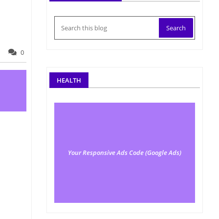
0
HEALTH
Your Responsive Ads Code (Google Ads)