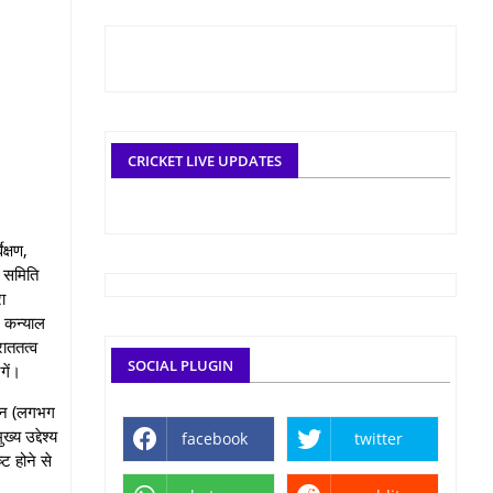
CRICKET LIVE UPDATES
क्षण,
 समिति
ा
 कन्‍याल
ाततत्‍व
SOCIAL PLUGIN
ंगें।
ाचीन (लगभग
य उद्देश्य
facebook
twitter
ट होने से