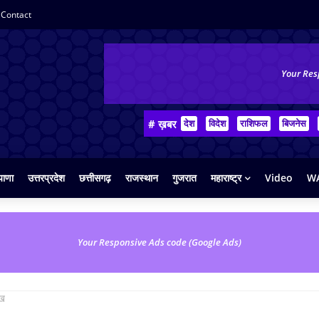
Contact
Your Res
# ख़बर
देश
विदेश
राशिफल
बिजनेस
याणा
उत्तरप्रदेश
छत्तीसगढ़
राजस्थान
गुजरात
महाराष्ट्र
Video
WA
Your Responsive Ads code (Google Ads)
ेख