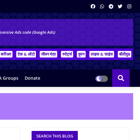
ponsive Ads code (Google Ads)
करिअर
टेक & ऑटो
जीवन मंत्र
स्पोर्ट्स
वुमन
लाइफ & साइंस
बॉलीवुड
 Groups
Donate
SEARCH THIS BLOG