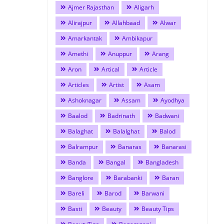
Ajmer Rajasthan
Aligarh
Alirajpur
Allahbaad
Alwar
Amarkantak
Ambikapur
Amethi
Anuppur
Arang
Aron
Artical
Article
Articles
Artist
Asam
Ashoknagar
Assam
Ayodhya
Baalod
Badrinath
Badwani
Balaghat
Balalghat
Balod
Balrampur
Banaras
Banarasi
Banda
Bangal
Bangladesh
Banglore
Barabanki
Baran
Bareli
Barod
Barwani
Basti
Beauty
Beauty Tips