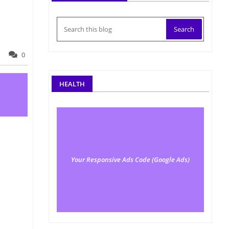
0
HEALTH
Your Responsive Ads Code (Google Ads)