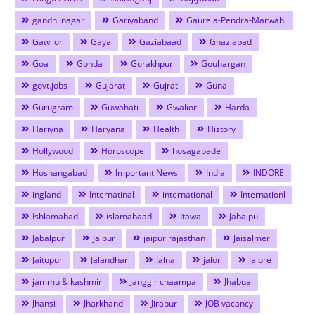
gandhi nagar
Gariyaband
Gaurela-Pendra-Marwahi
Gawlior
Gaya
Gaziabaad
Ghaziabad
Goa
Gonda
Gorakhpur
Gouhargan
govt.jobs
Gujarat
Gujrat
Guna
Gurugram
Guwahati
Gwalior
Harda
Hariyna
Haryana
Health
History
Hollywood
Horoscope
hosagabade
Hoshangabad
Important News
India
INDORE
ingland
Internatinal
international
Internationl
Ishlamabad
islamabaad
Itawa
Jabalpu
Jabalpur
Jaipur
jaipur rajasthan
Jaisalmer
Jaitupur
Jalandhar
Jalna
jalor
Jalore
jammu & kashmir
Janggir chaampa
Jhabua
Jhansi
Jharkhand
Jirapur
JOB vacancy