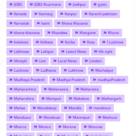
JOBS
JOBS Rcuirment
Jodhpur
jyotis
Kanada
Kannauj
Kanpur
Karachi pakistan
Karnatak
katni
Khana Khazana
khana-khazana
Khandwa
Khargone
Khurai
kolakata
Kolkata
Korba
Kota
l Lucknow
Lakhnow
Lalitpur
Latest News
life style
lifestyle
Live
Local News
London
Lucknow
Ludhiana
Lukhnow
Machalpur
Madhaya Pradesh
Madhya Pradesh
madhyaPradesh
Maharashtra
Maharastra
Maharatra
Maharshtra
Mainpuri
Makdone
Malhargarh
Malwa
Mandideep
Mandla
mandosur
Mandsaur
Mandsuar
Manmpuri
Mathura
Meerut
Mexico
Morena
Moscow