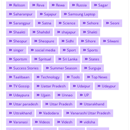
Relison
Reva
Rewa
Russia
Sagar
Saharanpur
Sajapur
Samsung Laptop
Sarangpur
Satna
Science
Sehore
Seoni
Shaakti
Shahdol
shajapur
Shakti
Sheopur
Sheopure
Sidhi
Sihore
Silwani
singer
social media
Sport
Sports
Sportsm
Spritual
Sri Lanka
States
Success Stories
Summer Season
Surguja
Taalibaan
Technology
Tools
Top News
TV Gossip
Uattar Pradesh
Udaipur
Udaypur
Udaypura
Ujjain
Unnao
UP
Uttar paradesh
Uttar Pradesh
Uttarakhand
Uttrakhand
Vadodara
Vanarashi Uttar Pradesh
Varanasi
Videos
Videsh
vidisha