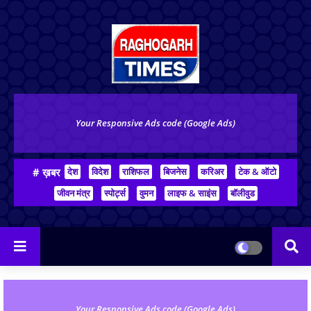
Your Responsive Ads code (Google Ads)
# ख़बर
देश
विदेश
राशिफल
बिजनेस
करिअर
टेक & ऑटो
जीवन मंत्र
स्पोर्ट्स
वुमन
लाइफ & साइंस
बॉलीवुड
Your Responsive Ads code (Google Ads)