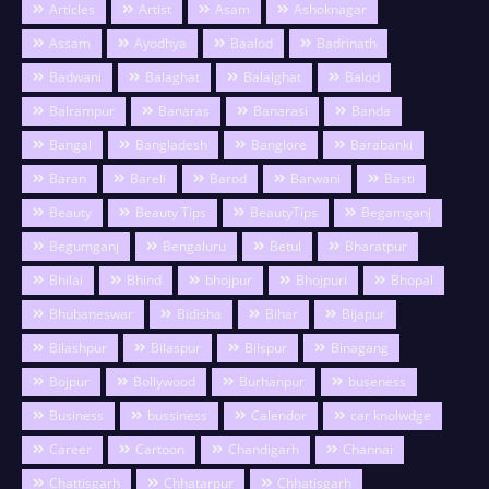
Articles
Artist
Asam
Ashoknagar
Assam
Ayodhya
Baalod
Badrinath
Badwani
Balaghat
Balalghat
Balod
Balrampur
Banaras
Banarasi
Banda
Bangal
Bangladesh
Banglore
Barabanki
Baran
Bareli
Barod
Barwani
Basti
Beauty
Beauty Tips
BeautyTips
Begamganj
Begumganj
Bengaluru
Betul
Bharatpur
Bhilai
Bhind
bhojpur
Bhojpuri
Bhopal
Bhubaneswar
Bidisha
Bihar
Bijapur
Bilashpur
Bilaspur
Bilspur
Binagang
Bojpur
Bollywood
Burhanpur
buseness
Business
bussiness
Calendor
car knolwdge
Career
Cartoon
Chandigarh
Channai
Chattisgarh
Chhatarpur
Chhatisgarh