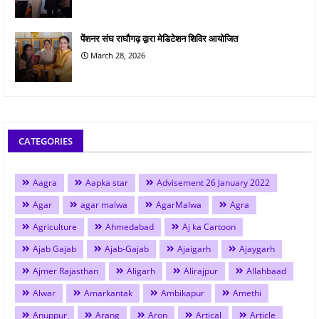
पेंशनर संघ राघौगढ़ द्वारा मेडिटेशन शिविर आयोजित
March 28, 2026
CATEGORIES
Aagra
Aapka star
Advisement 26 January 2022
Agar
agar malwa
AgarMalwa
Agra
Agriculture
Ahmedabad
Aj ka Cartoon
Ajab Gajab
Ajab-Gajab
Ajaigarh
Ajaygarh
Ajmer Rajasthan
Aligarh
Alirajpur
Allahbaad
Alwar
Amarkantak
Ambikapur
Amethi
Anuppur
Arang
Aron
Artical
Article