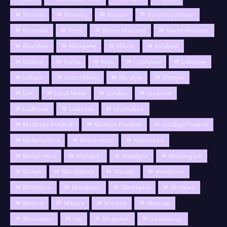
Kanada
Kannauj
Kanpur
Karachi pakistan
Karnatak
katni
Khana Khazana
khana-khazana
Khandwa
Khargone
Khurai
kolakata
Kolkata
Korba
Kota
l Lucknow
Lakhnow
Lalitpur
Latest News
life style
lifestyle
Live
Local News
London
Lucknow
Ludhiana
Lukhnow
Machalpur
Madhaya Pradesh
Madhya Pradesh
madhyaPradesh
Maharashtra
Maharastra
Maharatra
Maharshtra
Mainpuri
Makdone
Malhargarh
Malwa
Mandideep
Mandla
mandosur
Mandsaur
Mandsuar
Manmpuri
Mathura
Meerut
Mexico
Morena
Moscow
Motivation
mp
Mugawali
mukulsaray