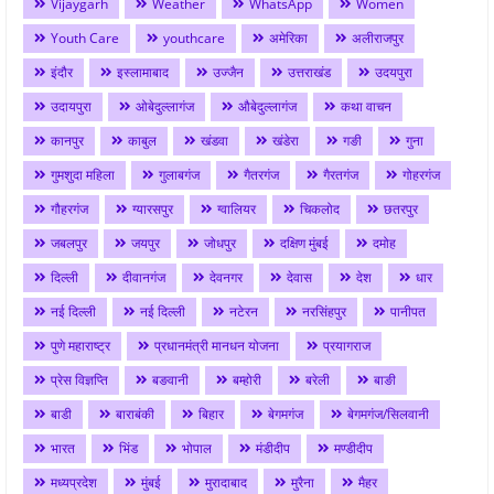
Vijaygarh
Weather
WhatsApp
Women
Youth Care
youthcare
अमेरिका
अलीराजपुर
इंदौर
इस्लामाबाद
उज्जैन
उत्तराखंड
उदयपुरा
उदायपुरा
ओबेदुल्लागंज
औबेदुल्लागंज
कथा वाचन
कानपुर
काबुल
खंडवा
खंडेरा
गङी
गुना
गुमशुदा महिला
गुलाबगंज
गैतरगंज
गैरतगंज
गोहरगंज
गौहरगंज
ग्यारसपुर
ग्वालियर
चिकलोद
छतरपुर
जबलपुर
जयपुर
जोधपुर
दक्षिण मुंबई
दमोह
दिल्ली
दीवानगंज
देवनगर
देवास
देश
धार
नई दिल्ली
नई दिल्ली
नटेरन
नरसिंहपुर
पानीपत
पुणे महाराष्ट्र
प्रधानमंत्री मानधन योजना
प्रयागराज
प्रेस विज्ञप्ति
बङवानी
बम्होरी
बरेली
बाङी
बाडी
बाराबंकी
बिहार
बेगमगंज
बेगमगंज/सिलवानी
भारत
भिंड
भोपाल
मंडीदीप
मण्डीदीप
मध्यप्रदेश
मुंबई
मुरादाबाद
मुरैना
मैहर