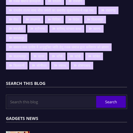
रजक समाज कार्यक्रम
रतलाम
रायसेन
रायसेन तात्या मामा भील जयंती का समारोह सुल्तानगंज में रखा गया
राहतगढ़
रीवा
लखनऊ
विदिशा
विदेश
विलासपुर
शहडोल
श्रीनगर
श्रीमद् भागवत कथा
सतना
सतलापुर
समस्त मध्य प्रदेश मै अनुसूचित जाति हेतु रजक समाज द्वारा कमिश्नर को ज्ञापन
सलामतपुर
सागर
साँची
सांची
सांचेत
सिलवानी
सोनीपत
स्वस्थ
होशंगाबाद
SEARCH THIS BLOG
GADGETS NEWS