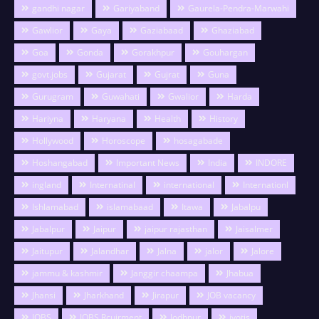
gandhi nagar
Gariyaband
Gaurela-Pendra-Marwahi
Gawlior
Gaya
Gaziabaad
Ghaziabad
Goa
Gonda
Gorakhpur
Gouhargan
govt.jobs
Gujarat
Gujrat
Guna
Gurugram
Guwahati
Gwalior
Harda
Hariyna
Haryana
Health
History
Hollywood
Horoscope
hosagabade
Hoshangabad
Important News
India
INDORE
ingland
Internatinal
international
Internationl
Ishlamabad
islamabaad
Itawa
Jabalpu
Jabalpur
Jaipur
jaipur rajasthan
Jaisalmer
Jaitupur
Jalandhar
Jalna
jalor
Jalore
jammu & kashmir
Janggir chaampa
Jhabua
Jhansi
Jharkhand
Jirapur
JOB vacancy
JOBS
JOBS Rcuirment
Jodhpur
jyotis