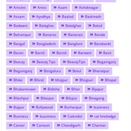
Articles
Artist
Asam
Ashoknagar
Assam
Ayodhya
Baalod
Badrinath
Badwani
Balaghat
Balalghat
Balod
Balrampur
Banaras
Banarasi
Banda
Bangal
Bangladesh
Banglore
Barabanki
Baran
Bareli
Barod
Barwani
Basti
Beauty
Beauty Tips
BeautyTips
Begamganj
Begumganj
Bengaluru
Betul
Bharatpur
Bhilai
Bhind
bhojpur
Bhojpuri
Bhopal
Bhubaneswar
Bidisha
Bihar
Bijapur
Bilashpur
Bilaspur
Bilspur
Binagang
Bojpur
Bollywood
Burhanpur
buseness
Business
bussiness
Calendor
car knolwdge
Career
Cartoon
Chandigarh
Channai