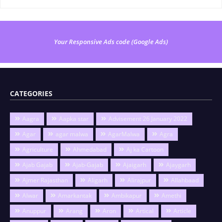
Your Responsive Ads code (Google Ads)
CATEGORIES
Aagra
Aapka star
Advisement 26 January 2022
Agar
agar malwa
AgarMalwa
Agra
Agriculture
Ahmedabad
Aj ka Cartoon
Ajab Gajab
Ajab-Gajab
Ajaigarh
Ajaygarh
Ajmer Rajasthan
Aligarh
Alirajpur
Allahbaad
Alwar
Amarkantak
Ambikapur
Amethi
Anuppur
Arang
Aron
Artical
Article