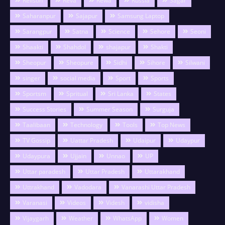
Relison
Reva
Rewa
Russia
Sagar
Saharanpur
Sajapur
Samsung Laptop
Sarangpur
Satna
Science
Sehore
Seoni
Shaakti
Shahdol
shajapur
Shakti
Sheopur
Sheopure
Sidhi
Sihore
Silwani
singer
social media
Sport
Sports
Sportsm
Spritual
Sri Lanka
States
Success Stories
Summer Season
Surguja
Taalibaan
Technology
Tools
Top News
TV Gossip
Uattar Pradesh
Udaipur
Udaypur
Udaypura
Ujjain
Unnao
UP
Uttar paradesh
Uttar Pradesh
Uttarakhand
Uttrakhand
Vadodara
Vanarashi Uttar Pradesh
Varanasi
Videos
Videsh
vidisha
Vijaygarh
Weather
WhatsApp
Women