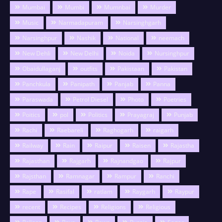
Mumbai
Mumbi
Mumnbai
Murder
Music
Narmadapuram
Narsinghgarh
Narsinghpur
Nashik
National
neemach
New Dehli
New Delhi
Noida
Nursinghpur
Obaidullaganj
outfits
Pakistaan
Pakistan
Panchkula
Panipath
Panjab
Panna
Paraswada
Petrol Diesel
Photo
Poetries
Poitics
pol
Politics
Prayagraj
Punjab
Rachi
Raebareli
Raghogarh
raigarh
Railway
Rain
Raipur
Raisen
Rajastha
Rajasthan
Rajgarh
Rajnandgao
Rajpur
Rajsthan
Ramnagar
Rampur
Ranchi
Rape
Rasifal
ratlam
Raygarh
Raypur
recent
Recipes
Religions
Religious