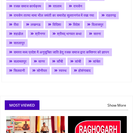
रजक समाज कार्यक्रम
रतलाम
रायसेन
रायसेन तात्या मामा भील जयंती का समारोह सुल्तानगंज में रखा गया
राहतगढ़
रीवा
लखनऊ
विदिशा
विदेश
विलासपुर
शहडोल
श्रीनगर
श्रीमद् भागवत कथा
सतना
सतलापुर
समस्त मध्य प्रदेश मै अनुसूचित जाति हेतु रजक समाज द्वारा कमिश्नर को ज्ञापन
सलामतपुर
सागर
साँची
सांची
सांचेत
सिलवानी
सोनीपत
स्वस्थ
होशंगाबाद
MOST VIEWED
Show More