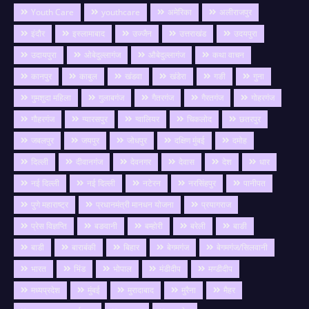
Youth Care
youthcare
अमेरिका
अलीराजपुर
इंदौर
इस्लामाबाद
उज्जैन
उत्तराखंड
उदयपुरा
उदायपुरा
ओबेदुल्लागंज
औबेदुल्लागंज
कथा वाचन
कानपुर
काबुल
खंडवा
खंडेरा
गङी
गुना
गुमशुदा महिला
गुलाबगंज
गैतरगंज
गैरतगंज
गोहरगंज
गौहरगंज
ग्यारसपुर
ग्वालियर
चिकलोद
छतरपुर
जबलपुर
जयपुर
जोधपुर
दक्षिण मुंबई
दमोह
दिल्ली
दीवानगंज
देवनगर
देवास
देश
धार
नई दिल्ली
नई दिल्ली
नटेरन
नरसिंहपुर
पानीपत
पुणे महाराष्ट्र
प्रधानमंत्री मानधन योजना
प्रयागराज
प्रेस विज्ञप्ति
बङवानी
बम्होरी
बरेली
बाङी
बाडी
बाराबंकी
बिहार
बेगमगंज
बेगमगंज/सिलवानी
भारत
भिंड
भोपाल
मंडीदीप
मण्डीदीप
मध्यप्रदेश
मुंबई
मुरादाबाद
मुरैना
मैहर