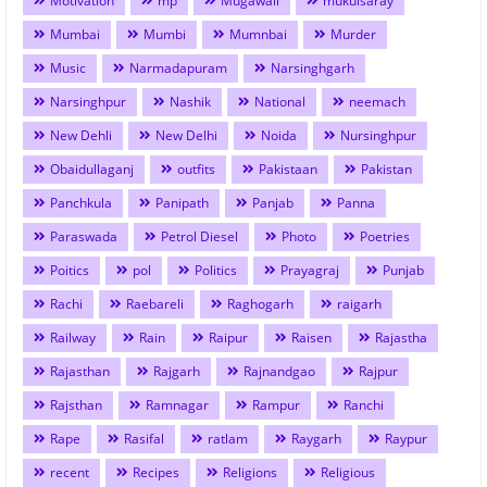
Motivation
mp
Mugawali
mukulsaray
Mumbai
Mumbi
Mumnbai
Murder
Music
Narmadapuram
Narsinghgarh
Narsinghpur
Nashik
National
neemach
New Dehli
New Delhi
Noida
Nursinghpur
Obaidullaganj
outfits
Pakistaan
Pakistan
Panchkula
Panipath
Panjab
Panna
Paraswada
Petrol Diesel
Photo
Poetries
Poitics
pol
Politics
Prayagraj
Punjab
Rachi
Raebareli
Raghogarh
raigarh
Railway
Rain
Raipur
Raisen
Rajastha
Rajasthan
Rajgarh
Rajnandgao
Rajpur
Rajsthan
Ramnagar
Rampur
Ranchi
Rape
Rasifal
ratlam
Raygarh
Raypur
recent
Recipes
Religions
Religious