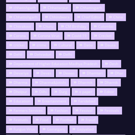
chhatishgarh
Chhattarpur
Chhattisgarh
Chhattishgarh
Chhindwara
Chief Editor
China
Chitrakoot
Churu
CM Birthday
Colombo
Corona
Corona Virus
Covid-19
Crecket
cricket
crime
Cultural
Datia
Dausa
Dehli
Dehradun
Delhi
Department of Higher Education Madhya Pradesh
Desh
Devariya
Devas
Dewas
Dhamtari
Dhar
Dharma
Dharma&Jotishi
Dharmik
Dharnik
Dholpur
Dilhi
Durg
e paper
Editor
Education
Entertainment
Faridabad
Farmers Services
Fashion
Festival
Festivals
Festivels
Food
Football
Fraud
Fungus Virus
Gairatganj
Gajiyabad