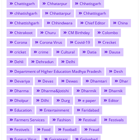
Chattisgarh
Chhatarpur
Chhatisgarh
chhatishgarh
Chhattarpur
Chhattisgarh
Chhattishgarh
Chhindwara
Chief Editor
China
Chitrakoot
Churu
CM Birthday
Colombo
Corona
Corona Virus
Covid-19
Crecket
cricket
crime
Cultural
Datia
Dausa
Dehli
Dehradun
Delhi
Department of Higher Education Madhya Pradesh
Desh
Devariya
Devas
Dewas
Dhamtari
Dhar
Dharma
Dharma&Jotishi
Dharmik
Dharnik
Dholpur
Dilhi
Durg
e paper
Editor
Education
Entertainment
Faridabad
Farmers Services
Fashion
Festival
Festivals
Festivels
Food
Football
Fraud
Fungus Virus
Gairatganj
Gajiyabad