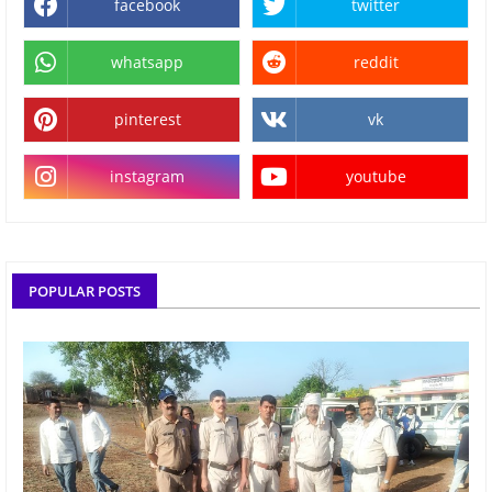
facebook
twitter
whatsapp
reddit
pinterest
vk
instagram
youtube
POPULAR POSTS