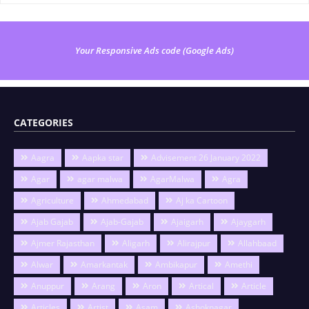
Your Responsive Ads code (Google Ads)
CATEGORIES
Aagra
Aapka star
Advisement 26 January 2022
Agar
agar malwa
AgarMalwa
Agra
Agriculture
Ahmedabad
Aj ka Cartoon
Ajab Gajab
Ajab-Gajab
Ajaigarh
Ajaygarh
Ajmer Rajasthan
Aligarh
Alirajpur
Allahbaad
Alwar
Amarkantak
Ambikapur
Amethi
Anuppur
Arang
Aron
Artical
Article
Articles
Artist
Asam
Ashoknagar