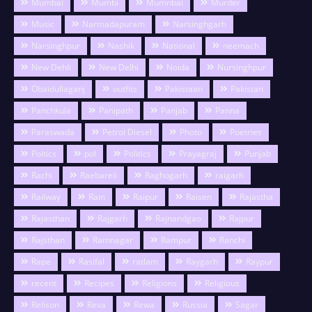
Mumbai
Mumbi
Mumnbai
Murder
Music
Narmadapuram
Narsinghgarh
Narsinghpur
Nashik
National
neemach
New Dehli
New Delhi
Noida
Nursinghpur
Obaidullaganj
outfits
Pakistaan
Pakistan
Panchkula
Panipath
Panjab
Panna
Paraswada
Petrol Diesel
Photo
Poetries
Poitics
pol
Politics
Prayagraj
Punjab
Rachi
Raebareli
Raghogarh
raigarh
Railway
Rain
Raipur
Raisen
Rajastha
Rajasthan
Rajgarh
Rajnandgao
Rajpur
Rajsthan
Ramnagar
Rampur
Ranchi
Rape
Rasifal
ratlam
Raygarh
Raypur
recent
Recipes
Religions
Religious
Relison
Reva
Rewa
Russia
Sagar