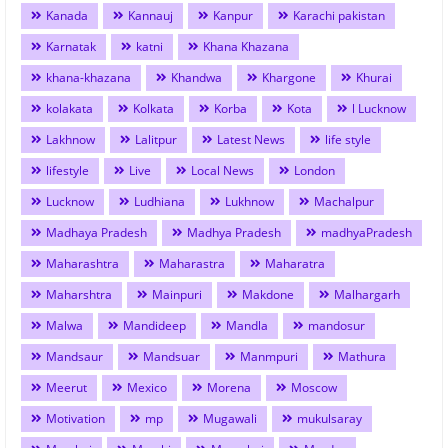
Kanada
Kannauj
Kanpur
Karachi pakistan
Karnatak
katni
Khana Khazana
khana-khazana
Khandwa
Khargone
Khurai
kolakata
Kolkata
Korba
Kota
l Lucknow
Lakhnow
Lalitpur
Latest News
life style
lifestyle
Live
Local News
London
Lucknow
Ludhiana
Lukhnow
Machalpur
Madhaya Pradesh
Madhya Pradesh
madhyaPradesh
Maharashtra
Maharastra
Maharatra
Maharshtra
Mainpuri
Makdone
Malhargarh
Malwa
Mandideep
Mandla
mandosur
Mandsaur
Mandsuar
Manmpuri
Mathura
Meerut
Mexico
Morena
Moscow
Motivation
mp
Mugawali
mukulsaray