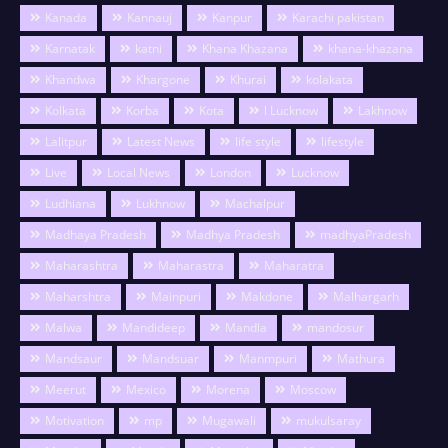
Kanada
Kannauj
Kanpur
Karachi pakistan
Karnatak
katni
Khana Khazana
khana-khazana
Khandwa
Khargone
Khurai
kolakata
Kolkata
Korba
Kota
l Lucknow
Lakhnow
Lalitpur
Latest News
life style
lifestyle
Live
Local News
London
Lucknow
Ludhiana
Lukhnow
Machalpur
Madhaya Pradesh
Madhya Pradesh
madhyaPradesh
Maharashtra
Maharastra
Maharatra
Maharshtra
Mainpuri
Makdone
Malhargarh
Malwa
Mandideep
Mandla
mandosur
Mandsaur
Mandsuar
Manmpuri
Mathura
Meerut
Mexico
Morena
Moscow
Motivation
mp
Mugawali
mukulsaray