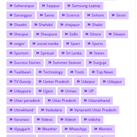
Saharanpur
Sajapur
Samsung Laptop
Sarangpur
Satna
Science
Sehore
Seoni
Shaakti
Shahdol
shajapur
Shakti
Sheopur
Sheopure
Sidhi
Sihore
Silwani
singer
social media
Sport
Sports
Sportsm
Spritual
Sri Lanka
States
Success Stories
Summer Season
Surguja
Taalibaan
Technology
Tools
Top News
TV Gossip
Uattar Pradesh
Udaipur
Udaypur
Udaypura
Ujjain
Unnao
UP
Uttar paradesh
Uttar Pradesh
Uttarakhand
Uttrakhand
Vadodara
Vanarashi Uttar Pradesh
Varanasi
Videos
Videsh
vidisha
Vijaygarh
Weather
WhatsApp
Women