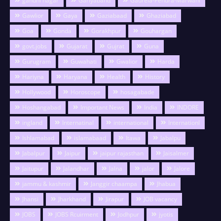
gandhi nagar
Gariyaband
Gaurela-Pendra-Marwahi
Gawlior
Gaya
Gaziabaad
Ghaziabad
Goa
Gonda
Gorakhpur
Gouhargan
govt.jobs
Gujarat
Gujrat
Guna
Gurugram
Guwahati
Gwalior
Harda
Hariyna
Haryana
Health
History
Hollywood
Horoscope
hosagabade
Hoshangabad
Important News
India
INDORE
ingland
Internatinal
international
Internationl
Ishlamabad
islamabaad
Itawa
Jabalpu
Jabalpur
Jaipur
jaipur rajasthan
Jaisalmer
Jaitupur
Jalandhar
Jalna
jalor
Jalore
jammu & kashmir
Janggir chaampa
Jhabua
Jhansi
Jharkhand
Jirapur
JOB vacancy
JOBS
JOBS Rcuirment
Jodhpur
jyotis