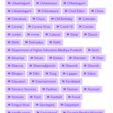
chhatishgarh
Chhattarpur
Chhattisgarh
Chhattishgarh
Chhindwara
Chief Editor
China
Chitrakoot
Churu
CM Birthday
Colombo
Corona
Corona Virus
Covid-19
Crecket
cricket
crime
Cultural
Datia
Dausa
Dehli
Dehradun
Delhi
Department of Higher Education Madhya Pradesh
Desh
Devariya
Devas
Dewas
Dhamtari
Dhar
Dharma
Dharma&Jotishi
Dharmik
Dharnik
Dholpur
Dilhi
Durg
e paper
Editor
Education
Entertainment
Faridabad
Farmers Services
Fashion
Festival
Festivals
Festivels
Food
Football
Fraud
Fungus Virus
Gairatganj
Gajiyabad
gandhi nagar
Gariyaband
Gaurela-Pendra-Marwahi