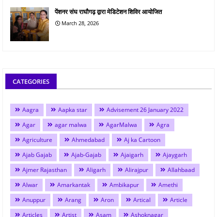
पेंशनर संघ राघौगढ़ द्वारा मेडिटेशन शिविर आयोजित
March 28, 2026
CATEGORIES
Aagra
Aapka star
Advisement 26 January 2022
Agar
agar malwa
AgarMalwa
Agra
Agriculture
Ahmedabad
Aj ka Cartoon
Ajab Gajab
Ajab-Gajab
Ajaigarh
Ajaygarh
Ajmer Rajasthan
Aligarh
Alirajpur
Allahbaad
Alwar
Amarkantak
Ambikapur
Amethi
Anuppur
Arang
Aron
Artical
Article
Articles
Artist
Asam
Ashoknagar