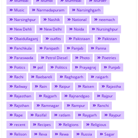
Mumbai
Mumbi
Mumnbai
Murder
Music
Narmadapuram
Narsinghgarh
Narsinghpur
Nashik
National
neemach
New Dehli
New Delhi
Noida
Nursinghpur
Obaidullaganj
outfits
Pakistaan
Pakistan
Panchkula
Panipath
Panjab
Panna
Paraswada
Petrol Diesel
Photo
Poetries
Poitics
pol
Politics
Prayagraj
Punjab
Rachi
Raebareli
Raghogarh
raigarh
Railway
Rain
Raipur
Raisen
Rajastha
Rajasthan
Rajgarh
Rajnandgao
Rajpur
Rajsthan
Ramnagar
Rampur
Ranchi
Rape
Rasifal
ratlam
Raygarh
Raypur
recent
Recipes
Religions
Religious
Relison
Reva
Rewa
Russia
Sagar