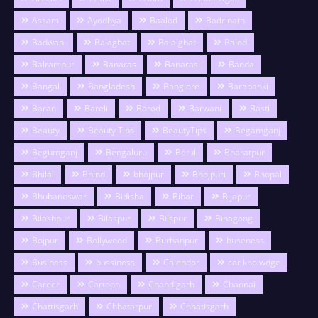
Assam
Ayodhya
Baalod
Badrinath
Badwani
Balaghat
Balalghat
Balod
Balrampur
Banaras
Banarasi
Banda
Bangal
Bangladesh
Banglore
Barabanki
Baran
Bareli
Barod
Barwani
Basti
Beauty
Beauty Tips
BeautyTips
Begamganj
Begumganj
Bengaluru
Betul
Bharatpur
Bhilai
Bhind
bhojpur
Bhojpuri
Bhopal
Bhubaneswar
Bidisha
Bihar
Bijapur
Bilashpur
Bilaspur
Bilspur
Binagang
Bojpur
Bollywood
Burhanpur
buseness
Business
bussiness
Calendor
car knolwdge
Career
Cartoon
Chandigarh
Channai
Chattisgarh
Chhatarpur
Chhatisgarh