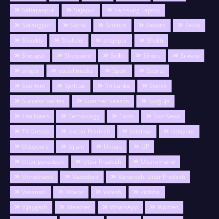
Saharanpur
Sajapur
Samsung Laptop
Sarangpur
Satna
Science
Sehore
Seoni
Shaakti
Shahdol
shajapur
Shakti
Sheopur
Sheopure
Sidhi
Sihore
Silwani
singer
social media
Sport
Sports
Sportsm
Spritual
Sri Lanka
States
Success Stories
Summer Season
Surguja
Taalibaan
Technology
Tools
Top News
TV Gossip
Uattar Pradesh
Udaipur
Udaypur
Udaypura
Ujjain
Unnao
UP
Uttar paradesh
Uttar Pradesh
Uttarakhand
Uttrakhand
Vadodara
Vanarashi Uttar Pradesh
Varanasi
Videos
Videsh
vidisha
Vijaygarh
Weather
WhatsApp
Women