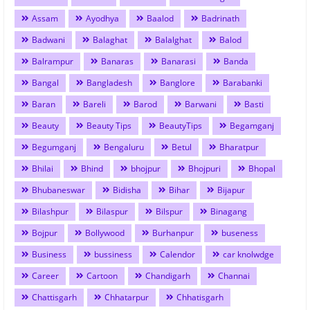
Assam
Ayodhya
Baalod
Badrinath
Badwani
Balaghat
Balalghat
Balod
Balrampur
Banaras
Banarasi
Banda
Bangal
Bangladesh
Banglore
Barabanki
Baran
Bareli
Barod
Barwani
Basti
Beauty
Beauty Tips
BeautyTips
Begamganj
Begumganj
Bengaluru
Betul
Bharatpur
Bhilai
Bhind
bhojpur
Bhojpuri
Bhopal
Bhubaneswar
Bidisha
Bihar
Bijapur
Bilashpur
Bilaspur
Bilspur
Binagang
Bojpur
Bollywood
Burhanpur
buseness
Business
bussiness
Calendor
car knolwdge
Career
Cartoon
Chandigarh
Channai
Chattisgarh
Chhatarpur
Chhatisgarh