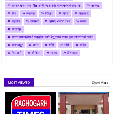
रायसेन तात्या मामा भील जयंती का समारोह सुल्तानगंज में रखा गया
राहतगढ़
रीवा
लखनऊ
विदिशा
विदेश
विलासपुर
शहडोल
श्रीनगर
श्रीमद् भागवत कथा
सतना
सतलापुर
समस्त मध्य प्रदेश मै अनुसूचित जाति हेतु रजक समाज द्वारा कमिश्नर को ज्ञापन
सलामतपुर
सागर
साँची
सांची
सांचेत
सिलवानी
सोनीपत
स्वस्थ
होशंगाबाद
MOST VIEWED
Show More