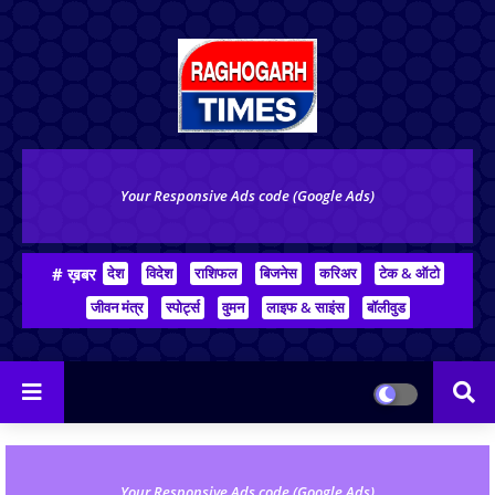
Your Responsive Ads code (Google Ads)
# ख़बर
देश
विदेश
राशिफल
बिजनेस
करिअर
टेक & ऑटो
जीवन मंत्र
स्पोर्ट्स
वुमन
लाइफ & साइंस
बॉलीवुड
Your Responsive Ads code (Google Ads)