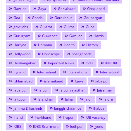
Gawlior
Gaya
Gaziabaad
Ghaziabad
Goa
Gonda
Gorakhpur
Gouhargan
govt.jobs
Gujarat
Gujrat
Guna
Gurugram
Guwahati
Gwalior
Harda
Hariyna
Haryana
Health
History
Hollywood
Horoscope
hosagabade
Hoshangabad
Important News
India
INDORE
ingland
Internatinal
international
Internationl
Ishlamabad
islamabaad
Itawa
Jabalpu
Jabalpur
Jaipur
jaipur rajasthan
Jaisalmer
Jaitupur
Jalandhar
Jalna
jalor
Jalore
jammu & kashmir
Janggir chaampa
Jhabua
Jhansi
Jharkhand
Jirapur
JOB vacancy
JOBS
JOBS Rcuirment
Jodhpur
jyotis