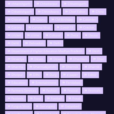
chhatishgarh
Chhattarpur
Chhattisgarh
Chhattishgarh
Chhindwara
Chief Editor
China
Chitrakoot
Churu
CM Birthday
Colombo
Corona
Corona Virus
Covid-19
Crecket
cricket
crime
Cultural
Datia
Dausa
Dehli
Dehradun
Delhi
Department of Higher Education Madhya Pradesh
Desh
Devariya
Devas
Dewas
Dhamtari
Dhar
Dharma
Dharma&Jotishi
Dharmik
Dharnik
Dholpur
Dilhi
Durg
e paper
Editor
Education
Entertainment
Faridabad
Farmers Services
Fashion
Festival
Festivals
Festivels
Food
Football
Fraud
Fungus Virus
Gairatganj
Gajiyabad