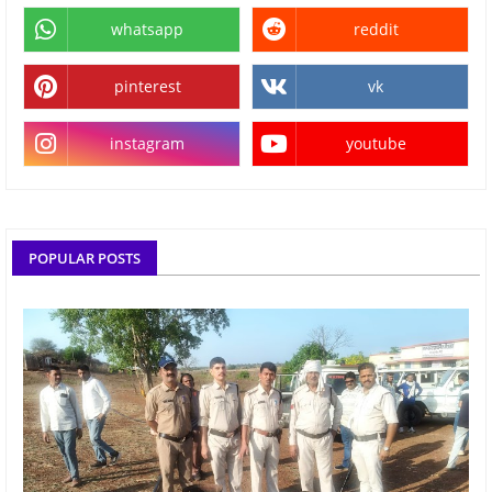
whatsapp
reddit
pinterest
vk
instagram
youtube
POPULAR POSTS