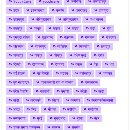
Youth Care
youthcare
अमेरिका
अलीराजपुर
इंदौर
इस्लामाबाद
उज्जैन
उत्तराखंड
उदयपुरा
उदायपुरा
ओबेदुल्लागंज
औबेदुल्लागंज
कथा वाचन
कानपुर
काबुल
खंडवा
खंडेरा
गङी
गुना
गुमशुदा महिला
गुलाबगंज
गैतरगंज
गैरतगंज
गोहरगंज
गौहरगंज
ग्यारसपुर
ग्वालियर
चिकलोद
छतरपुर
जबलपुर
जयपुर
जोधपुर
दक्षिण मुंबई
दमोह
दिल्ली
दीवानगंज
देवनगर
देवास
देश
धार
नई दिल्ली
नई दिल्ली
नटेरन
नरसिंहपुर
पानीपत
पुणे महाराष्ट्र
प्रधानमंत्री मानधन योजना
प्रयागराज
प्रेस विज्ञप्ति
बङवानी
बम्होरी
बरेली
बाङी
बाडी
बाराबंकी
बिहार
बेगमगंज
बेगमगंज/सिलवानी
भारत
भिंड
भोपाल
मंडीदीप
मण्डीदीप
मध्यप्रदेश
मुंबई
मुरादाबाद
मुरैना
मैहर
रजक समाज कार्यक्रम
रतलाम
रायसेन