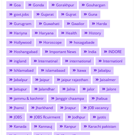
Goa
Gonda
Gorakhpur
Gouhargan
govt.jobs
Gujarat
Gujrat
Guna
Gurugram
Guwahati
Gwalior
Harda
Hariyna
Haryana
Health
History
Hollywood
Horoscope
hosagabade
Hoshangabad
Important News
India
INDORE
ingland
Internatinal
international
Internationl
Ishlamabad
islamabaad
Itawa
Jabalpu
Jabalpur
Jaipur
jaipur rajasthan
Jaisalmer
Jaitupur
Jalandhar
Jalna
jalor
Jalore
jammu & kashmir
Janggir chaampa
Jhabua
Jhansi
Jharkhand
Jirapur
JOB vacancy
JOBS
JOBS Rcuirment
Jodhpur
jyotis
Kanada
Kannauj
Kanpur
Karachi pakistan