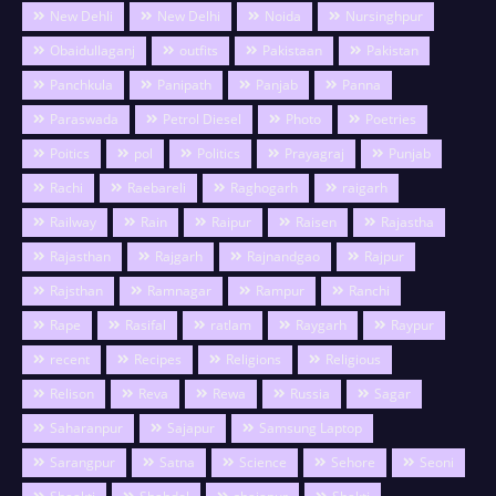
New Dehli
New Delhi
Noida
Nursinghpur
Obaidullaganj
outfits
Pakistaan
Pakistan
Panchkula
Panipath
Panjab
Panna
Paraswada
Petrol Diesel
Photo
Poetries
Poitics
pol
Politics
Prayagraj
Punjab
Rachi
Raebareli
Raghogarh
raigarh
Railway
Rain
Raipur
Raisen
Rajastha
Rajasthan
Rajgarh
Rajnandgao
Rajpur
Rajsthan
Ramnagar
Rampur
Ranchi
Rape
Rasifal
ratlam
Raygarh
Raypur
recent
Recipes
Religions
Religious
Relison
Reva
Rewa
Russia
Sagar
Saharanpur
Sajapur
Samsung Laptop
Sarangpur
Satna
Science
Sehore
Seoni