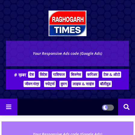
Your Responsive Ads code (Google Ads)
# ख़बर
देश
विदेश
राशिफल
बिजनेस
करिअर
टेक & ऑटो
जीवन मंत्र
स्पोर्ट्स
वुमन
लाइफ & साइंस
बॉलीवुड
Your Responsive Ads code (Google Ads)