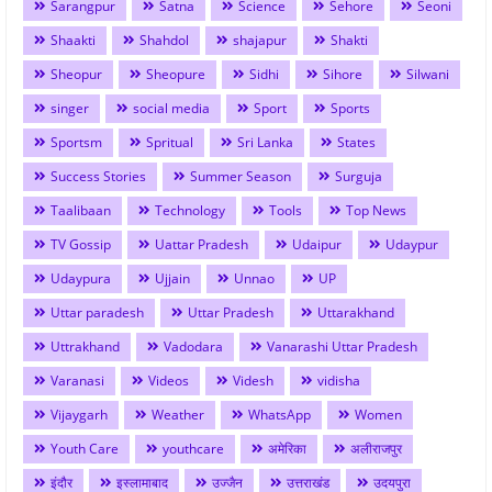
Sarangpur
Satna
Science
Sehore
Seoni
Shaakti
Shahdol
shajapur
Shakti
Sheopur
Sheopure
Sidhi
Sihore
Silwani
singer
social media
Sport
Sports
Sportsm
Spritual
Sri Lanka
States
Success Stories
Summer Season
Surguja
Taalibaan
Technology
Tools
Top News
TV Gossip
Uattar Pradesh
Udaipur
Udaypur
Udaypura
Ujjain
Unnao
UP
Uttar paradesh
Uttar Pradesh
Uttarakhand
Uttrakhand
Vadodara
Vanarashi Uttar Pradesh
Varanasi
Videos
Videsh
vidisha
Vijaygarh
Weather
WhatsApp
Women
Youth Care
youthcare
अमेरिका
अलीराजपुर
इंदौर
इस्लामाबाद
उज्जैन
उत्तराखंड
उदयपुरा