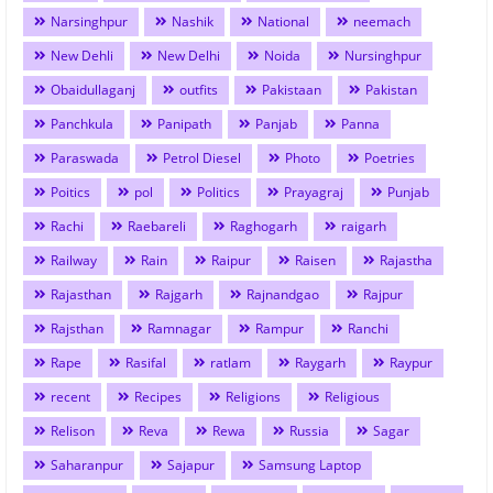
Narsinghpur
Nashik
National
neemach
New Dehli
New Delhi
Noida
Nursinghpur
Obaidullaganj
outfits
Pakistaan
Pakistan
Panchkula
Panipath
Panjab
Panna
Paraswada
Petrol Diesel
Photo
Poetries
Poitics
pol
Politics
Prayagraj
Punjab
Rachi
Raebareli
Raghogarh
raigarh
Railway
Rain
Raipur
Raisen
Rajastha
Rajasthan
Rajgarh
Rajnandgao
Rajpur
Rajsthan
Ramnagar
Rampur
Ranchi
Rape
Rasifal
ratlam
Raygarh
Raypur
recent
Recipes
Religions
Religious
Relison
Reva
Rewa
Russia
Sagar
Saharanpur
Sajapur
Samsung Laptop