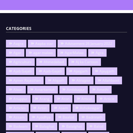
CATEGORIES
Aagra
Aapka star
Advisement 26 January 2022
Agar
agar malwa
AgarMalwa
Agra
Agriculture
Ahmedabad
Aj ka Cartoon
Ajab Gajab
Ajab-Gajab
Ajaigarh
Ajaygarh
Ajmer Rajasthan
Aligarh
Alirajpur
Allahbaad
Alwar
Amarkantak
Ambikapur
Amethi
Anuppur
Arang
Aron
Artical
Article
Articles
Artist
Asam
Ashoknagar
Assam
Ayodhya
Baalod
Badrinath
Badwani
Balaghat
Balalghat
Balod