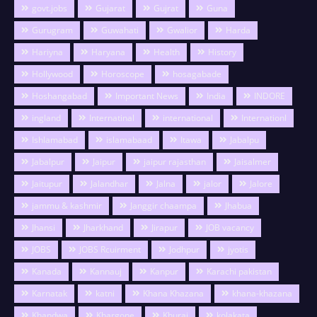
govt.jobs
Gujarat
Gujrat
Guna
Gurugram
Guwahati
Gwalior
Harda
Hariyna
Haryana
Health
History
Hollywood
Horoscope
hosagabade
Hoshangabad
Important News
India
INDORE
ingland
Internatinal
international
Internationl
Ishlamabad
islamabaad
Itawa
Jabalpu
Jabalpur
Jaipur
jaipur rajasthan
Jaisalmer
Jaitupur
Jalandhar
Jalna
jalor
Jalore
jammu & kashmir
Janggir chaampa
Jhabua
Jhansi
Jharkhand
Jirapur
JOB vacancy
JOBS
JOBS Rcuirment
Jodhpur
jyotis
Kanada
Kannauj
Kanpur
Karachi pakistan
Karnatak
katni
Khana Khazana
khana-khazana
Khandwa
Khargone
Khurai
kolakata