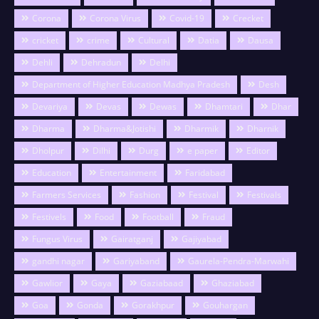
Corona
Corona Virus
Covid-19
Crecket
cricket
crime
Cultural
Datia
Dausa
Dehli
Dehradun
Delhi
Department of Higher Education Madhya Pradesh
Desh
Devariya
Devas
Dewas
Dhamtari
Dhar
Dharma
Dharma&Jotishi
Dharmik
Dharnik
Dholpur
Dilhi
Durg
e paper
Editor
Education
Entertainment
Faridabad
Farmers Services
Fashion
Festival
Festivals
Festivels
Food
Football
Fraud
Fungus Virus
Gairatganj
Gajiyabad
gandhi nagar
Gariyaband
Gaurela-Pendra-Marwahi
Gawlior
Gaya
Gaziabaad
Ghaziabad
Goa
Gonda
Gorakhpur
Gouhargan