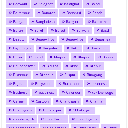
Badwani
Balaghat
Balalghat
Balod
Balrampur
Banaras
Banarasi
Banda
Bangal
Bangladesh
Banglore
Barabanki
Baran
Bareli
Barod
Barwani
Basti
Beauty
Beauty Tips
BeautyTips
Begamganj
Begumganj
Bengaluru
Betul
Bharatpur
Bhilai
Bhind
bhojpur
Bhojpuri
Bhopal
Bhubaneswar
Bidisha
Bihar
Bijapur
Bilashpur
Bilaspur
Bilspur
Binagang
Bojpur
Bollywood
Burhanpur
buseness
Business
bussiness
Calendor
car knolwdge
Career
Cartoon
Chandigarh
Channai
Chattisgarh
Chhatarpur
Chhatisgarh
chhatishgarh
Chhattarpur
Chhattisgarh
Chhattishgarh
Chhindwara
Chief Editor
China