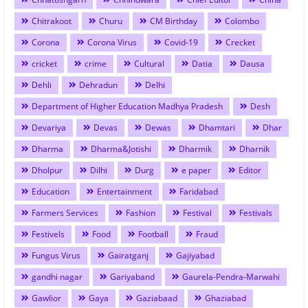
Chitrakoot
Churu
CM Birthday
Colombo
Corona
Corona Virus
Covid-19
Crecket
cricket
crime
Cultural
Datia
Dausa
Dehli
Dehradun
Delhi
Department of Higher Education Madhya Pradesh
Desh
Devariya
Devas
Dewas
Dhamtari
Dhar
Dharma
Dharma&Jotishi
Dharmik
Dharnik
Dholpur
Dilhi
Durg
e paper
Editor
Education
Entertainment
Faridabad
Farmers Services
Fashion
Festival
Festivals
Festivels
Food
Football
Fraud
Fungus Virus
Gairatganj
Gajiyabad
gandhi nagar
Gariyaband
Gaurela-Pendra-Marwahi
Gawlior
Gaya
Gaziabaad
Ghaziabad