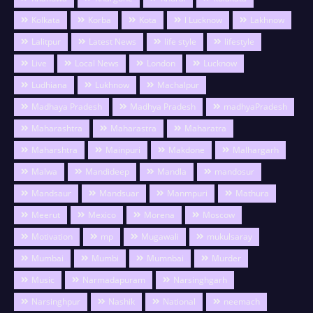
Kolkata
Korba
Kota
l Lucknow
Lakhnow
Lalitpur
Latest News
life style
lifestyle
Live
Local News
London
Lucknow
Ludhiana
Lukhnow
Machalpur
Madhaya Pradesh
Madhya Pradesh
madhyaPradesh
Maharashtra
Maharastra
Maharatra
Maharshtra
Mainpuri
Makdone
Malhargarh
Malwa
Mandideep
Mandla
mandosur
Mandsaur
Mandsuar
Manmpuri
Mathura
Meerut
Mexico
Morena
Moscow
Motivation
mp
Mugawali
mukulsaray
Mumbai
Mumbi
Mumnbai
Murder
Music
Narmadapuram
Narsinghgarh
Narsinghpur
Nashik
National
neemach