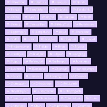
Balrampur
Banaras
Banarasi
Banda
Bangal
Bangladesh
Banglore
Barabanki
Baran
Bareli
Barod
Barwani
Basti
Beauty
Beauty Tips
BeautyTips
Begamganj
Begumganj
Bengaluru
Betul
Bharatpur
Bhilai
Bhind
bhojpur
Bhojpuri
Bhopal
Bhubaneswar
Bidisha
Bihar
Bijapur
Bilashpur
Bilaspur
Bilspur
Binagang
Bojpur
Bollywood
Burhanpur
buseness
Business
bussiness
Calendor
car knolwdge
Career
Cartoon
Chandigarh
Channai
Chattisgarh
Chhatarpur
Chhatisgarh
chhatishgarh
Chhattarpur
Chhattisgarh
Chhattishgarh
Chhindwara
Chief Editor
China
Chitrakoot
Churu
CM Birthday
Colombo