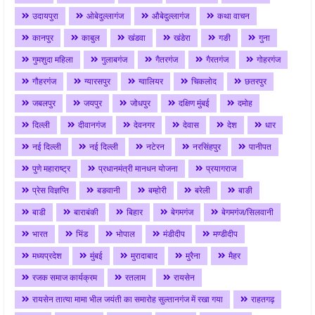
उदायपुरा
ओबेदुल्लागंज
औबेदुल्लागंज
कथा वाचन
कानपुर
काबुल
खंडवा
खंडेरा
गङी
गुना
गुमशुदा महिला
गुलाबगंज
गैतरगंज
गैरतगंज
गोहरगंज
गौहरगंज
ग्यारसपुर
ग्वालियर
चिकलोद
छतरपुर
जबलपुर
जयपुर
जोधपुर
दक्षिण मुंबई
दमोह
दिल्ली
दीवानगंज
देवनगर
देवास
देश
धार
नई दिल्ली
नई दिल्ली
नटेरन
नरसिंहपुर
पानीपत
पुणे महाराष्ट्र
प्रधानमंत्री मानधन योजना
प्रयागराज
प्रेस विज्ञप्ति
बङवानी
बम्होरी
बरेली
बाङी
बाडी
बाराबंकी
बिहार
बेगमगंज
बेगमगंज/सिलवानी
भारत
भिंड
भोपाल
मंडीदीप
मण्डीदीप
मध्यप्रदेश
मुंबई
मुरादाबाद
मुरैना
मैहर
रजक समाज कार्यक्रम
रतलाम
रायसेन
रायसेन तात्या मामा भील जयंती का समारोह सुल्तानगंज में रखा गया
राहतगढ़