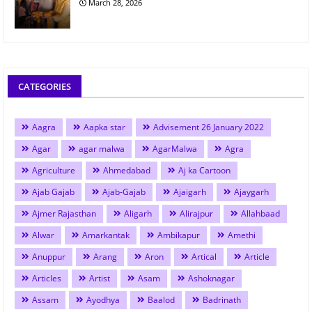
March 28, 2026
CATEGORIES
Aagra
Aapka star
Advisement 26 January 2022
Agar
agar malwa
AgarMalwa
Agra
Agriculture
Ahmedabad
Aj ka Cartoon
Ajab Gajab
Ajab-Gajab
Ajaigarh
Ajaygarh
Ajmer Rajasthan
Aligarh
Alirajpur
Allahbaad
Alwar
Amarkantak
Ambikapur
Amethi
Anuppur
Arang
Aron
Artical
Article
Articles
Artist
Asam
Ashoknagar
Assam
Ayodhya
Baalod
Badrinath