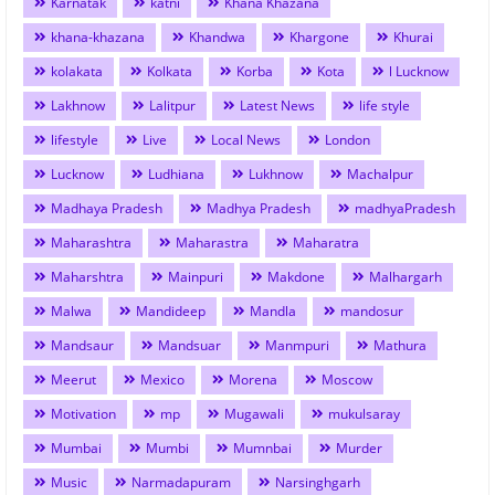
Karnatak
katni
Khana Khazana
khana-khazana
Khandwa
Khargone
Khurai
kolakata
Kolkata
Korba
Kota
l Lucknow
Lakhnow
Lalitpur
Latest News
life style
lifestyle
Live
Local News
London
Lucknow
Ludhiana
Lukhnow
Machalpur
Madhaya Pradesh
Madhya Pradesh
madhyaPradesh
Maharashtra
Maharastra
Maharatra
Maharshtra
Mainpuri
Makdone
Malhargarh
Malwa
Mandideep
Mandla
mandosur
Mandsaur
Mandsuar
Manmpuri
Mathura
Meerut
Mexico
Morena
Moscow
Motivation
mp
Mugawali
mukulsaray
Mumbai
Mumbi
Mumnbai
Murder
Music
Narmadapuram
Narsinghgarh