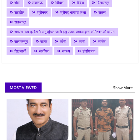
रीवा
लखनऊ
विदिशा
विदेश
विलासपुर
शहडोल
श्रीनगर
श्रीमद् भागवत कथा
सतना
सतलापुर
समस्त मध्य प्रदेश मै अनुसूचित जाति हेतु रजक समाज द्वारा कमिश्नर को ज्ञापन
सलामतपुर
सागर
साँची
सांची
सांचेत
सिलवानी
सोनीपत
स्वस्थ
होशंगाबाद
MOST VIEWED
Show More