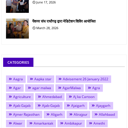
June 17, 2026
पेंशनर संघ राघौगढ़ द्वारा मेडिटेशन शिविर आयोजित
March 28, 2026
CATEGORIES
Aagra
Aapka star
Advisement 26 January 2022
Agar
agar malwa
AgarMalwa
Agra
Agriculture
Ahmedabad
Aj ka Cartoon
Ajab Gajab
Ajab-Gajab
Ajaigarh
Ajaygarh
Ajmer Rajasthan
Aligarh
Alirajpur
Allahbaad
Alwar
Amarkantak
Ambikapur
Amethi