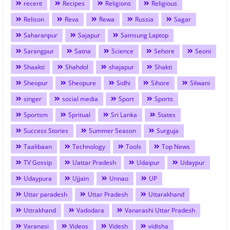
recent
Recipes
Religions
Religious
Relison
Reva
Rewa
Russia
Sagar
Saharanpur
Sajapur
Samsung Laptop
Sarangpur
Satna
Science
Sehore
Seoni
Shaakti
Shahdol
shajapur
Shakti
Sheopur
Sheopure
Sidhi
Sihore
Silwani
singer
social media
Sport
Sports
Sportsm
Spritual
Sri Lanka
States
Success Stories
Summer Season
Surguja
Taalibaan
Technology
Tools
Top News
TV Gossip
Uattar Pradesh
Udaipur
Udaypur
Udaypura
Ujjain
Unnao
UP
Uttar paradesh
Uttar Pradesh
Uttarakhand
Uttrakhand
Vadodara
Vanarashi Uttar Pradesh
Varanasi
Videos
Videsh
vidisha