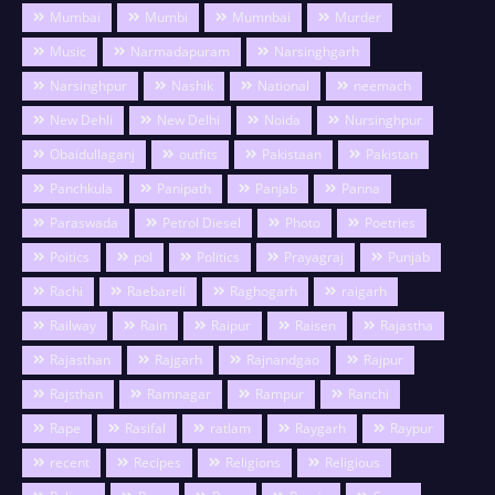
Mumbai
Mumbi
Mumnbai
Murder
Music
Narmadapuram
Narsinghgarh
Narsinghpur
Nashik
National
neemach
New Dehli
New Delhi
Noida
Nursinghpur
Obaidullaganj
outfits
Pakistaan
Pakistan
Panchkula
Panipath
Panjab
Panna
Paraswada
Petrol Diesel
Photo
Poetries
Poitics
pol
Politics
Prayagraj
Punjab
Rachi
Raebareli
Raghogarh
raigarh
Railway
Rain
Raipur
Raisen
Rajastha
Rajasthan
Rajgarh
Rajnandgao
Rajpur
Rajsthan
Ramnagar
Rampur
Ranchi
Rape
Rasifal
ratlam
Raygarh
Raypur
recent
Recipes
Religions
Religious