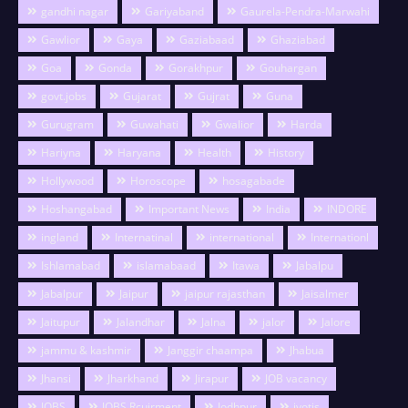
gandhi nagar
Gariyaband
Gaurela-Pendra-Marwahi
Gawlior
Gaya
Gaziabaad
Ghaziabad
Goa
Gonda
Gorakhpur
Gouhargan
govt.jobs
Gujarat
Gujrat
Guna
Gurugram
Guwahati
Gwalior
Harda
Hariyna
Haryana
Health
History
Hollywood
Horoscope
hosagabade
Hoshangabad
Important News
India
INDORE
ingland
Internatinal
international
Internationl
Ishlamabad
islamabaad
Itawa
Jabalpu
Jabalpur
Jaipur
jaipur rajasthan
Jaisalmer
Jaitupur
Jalandhar
Jalna
jalor
Jalore
jammu & kashmir
Janggir chaampa
Jhabua
Jhansi
Jharkhand
Jirapur
JOB vacancy
JOBS
JOBS Rcuirment
Jodhpur
jyotis