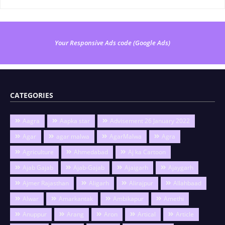
Your Responsive Ads code (Google Ads)
CATEGORIES
Aagra
Aapka star
Advisement 26 January 2022
Agar
agar malwa
AgarMalwa
Agra
Agriculture
Ahmedabad
Aj ka Cartoon
Ajab Gajab
Ajab-Gajab
Ajaigarh
Ajaygarh
Ajmer Rajasthan
Aligarh
Alirajpur
Allahbaad
Alwar
Amarkantak
Ambikapur
Amethi
Anuppur
Arang
Aron
Artical
Article