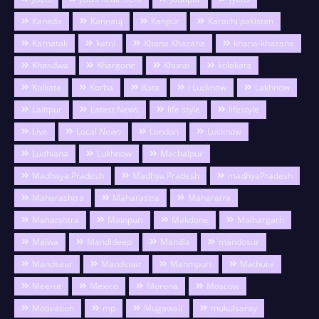
Kanada
Kannauj
Kanpur
Karachi pakistan
Karnatak
katni
Khana Khazana
khana-khazana
Khandwa
Khargone
Khurai
kolakata
Kolkata
Korba
Kota
l Lucknow
Lakhnow
Lalitpur
Latest News
life style
lifestyle
Live
Local News
London
Lucknow
Ludhiana
Lukhnow
Machalpur
Madhaya Pradesh
Madhya Pradesh
madhyaPradesh
Maharashtra
Maharastra
Maharatra
Maharshtra
Mainpuri
Makdone
Malhargarh
Malwa
Mandideep
Mandla
mandosur
Mandsaur
Mandsuar
Manmpuri
Mathura
Meerut
Mexico
Morena
Moscow
Motivation
mp
Mugawali
mukulsaray