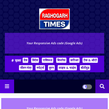
Your Responsive Ads code (Google Ads)
# ख़बर
देश
विदेश
राशिफल
बिजनेस
करिअर
टेक & ऑटो
जीवन मंत्र
स्पोर्ट्स
वुमन
लाइफ & साइंस
बॉलीवुड
Your Responsive Ads code (Google Ads)