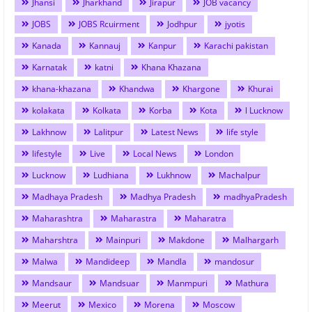
Jhansi
Jharkhand
Jirapur
JOB vacancy
JOBS
JOBS Rcuirment
Jodhpur
jyotis
Kanada
Kannauj
Kanpur
Karachi pakistan
Karnatak
katni
Khana Khazana
khana-khazana
Khandwa
Khargone
Khurai
kolakata
Kolkata
Korba
Kota
l Lucknow
Lakhnow
Lalitpur
Latest News
life style
lifestyle
Live
Local News
London
Lucknow
Ludhiana
Lukhnow
Machalpur
Madhaya Pradesh
Madhya Pradesh
madhyaPradesh
Maharashtra
Maharastra
Maharatra
Maharshtra
Mainpuri
Makdone
Malhargarh
Malwa
Mandideep
Mandla
mandosur
Mandsaur
Mandsuar
Manmpuri
Mathura
Meerut
Mexico
Morena
Moscow