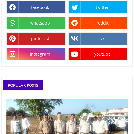
facebook
twitter
whatsapp
reddit
pinterest
vk
instagram
youtube
POPULAR POSTS