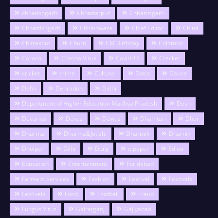
chhatishgarh
Chhattarpur
Chhattisgarh
Chhattishgarh
Chhindwara
Chief Editor
China
Chitrakoot
Churu
CM Birthday
Colombo
Corona
Corona Virus
Covid-19
Crecket
cricket
crime
Cultural
Datia
Dausa
Dehli
Dehradun
Delhi
Department of Higher Education Madhya Pradesh
Desh
Devariya
Devas
Dewas
Dhamtari
Dhar
Dharma
Dharma&Jotishi
Dharmik
Dharnik
Dholpur
Dilhi
Durg
e paper
Editor
Education
Entertainment
Faridabad
Farmers Services
Fashion
Festival
Festivals
Festivels
Food
Football
Fraud
Fungus Virus
Gairatganj
Gajiyabad