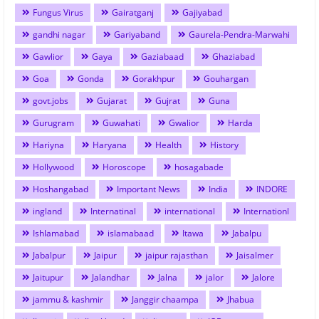
Fungus Virus
Gairatganj
Gajiyabad
gandhi nagar
Gariyaband
Gaurela-Pendra-Marwahi
Gawlior
Gaya
Gaziabaad
Ghaziabad
Goa
Gonda
Gorakhpur
Gouhargan
govt.jobs
Gujarat
Gujrat
Guna
Gurugram
Guwahati
Gwalior
Harda
Hariyna
Haryana
Health
History
Hollywood
Horoscope
hosagabade
Hoshangabad
Important News
India
INDORE
ingland
Internatinal
international
Internationl
Ishlamabad
islamabaad
Itawa
Jabalpu
Jabalpur
Jaipur
jaipur rajasthan
Jaisalmer
Jaitupur
Jalandhar
Jalna
jalor
Jalore
jammu & kashmir
Janggir chaampa
Jhabua