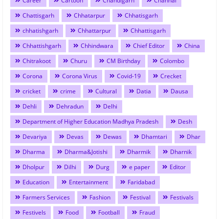
Career
Cartoon
Chandigarh
Channai
Chattisgarh
Chhatarpur
Chhatisgarh
chhatishgarh
Chhattarpur
Chhattisgarh
Chhattishgarh
Chhindwara
Chief Editor
China
Chitrakoot
Churu
CM Birthday
Colombo
Corona
Corona Virus
Covid-19
Crecket
cricket
crime
Cultural
Datia
Dausa
Dehli
Dehradun
Delhi
Department of Higher Education Madhya Pradesh
Desh
Devariya
Devas
Dewas
Dhamtari
Dhar
Dharma
Dharma&Jotishi
Dharmik
Dharnik
Dholpur
Dilhi
Durg
e paper
Editor
Education
Entertainment
Faridabad
Farmers Services
Fashion
Festival
Festivals
Festivels
Food
Football
Fraud