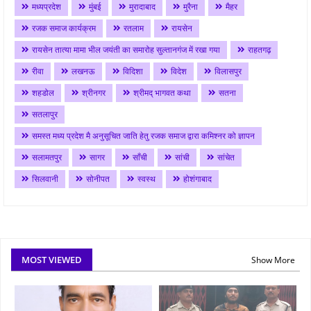
मध्यप्रदेश
मुंबई
मुरादाबाद
मुरैना
मैहर
रजक समाज कार्यक्रम
रतलाम
रायसेन
रायसेन तात्या मामा भील जयंती का समारोह सुल्तानगंज में रखा गया
राहतगढ़
रीवा
लखनऊ
विदिशा
विदेश
विलासपुर
शहडोल
श्रीनगर
श्रीमद् भागवत कथा
सतना
सतलापुर
समस्त मध्य प्रदेश मै अनुसूचित जाति हेतु रजक समाज द्वारा कमिश्नर को ज्ञापन
सलामतपुर
सागर
साँची
सांची
सांचेत
सिलवानी
सोनीपत
स्वस्थ
होशंगाबाद
MOST VIEWED
Show More