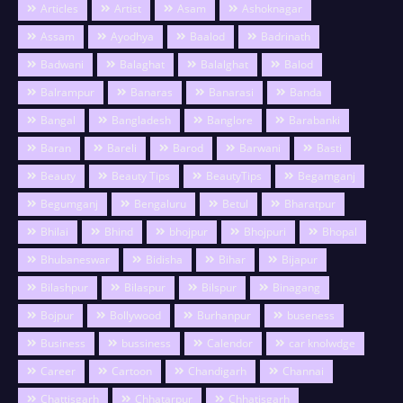
Articles
Artist
Asam
Ashoknagar
Assam
Ayodhya
Baalod
Badrinath
Badwani
Balaghat
Balalghat
Balod
Balrampur
Banaras
Banarasi
Banda
Bangal
Bangladesh
Banglore
Barabanki
Baran
Bareli
Barod
Barwani
Basti
Beauty
Beauty Tips
BeautyTips
Begamganj
Begumganj
Bengaluru
Betul
Bharatpur
Bhilai
Bhind
bhojpur
Bhojpuri
Bhopal
Bhubaneswar
Bidisha
Bihar
Bijapur
Bilashpur
Bilaspur
Bilspur
Binagang
Bojpur
Bollywood
Burhanpur
buseness
Business
bussiness
Calendor
car knolwdge
Career
Cartoon
Chandigarh
Channai
Chattisgarh
Chhatarpur
Chhatisgarh