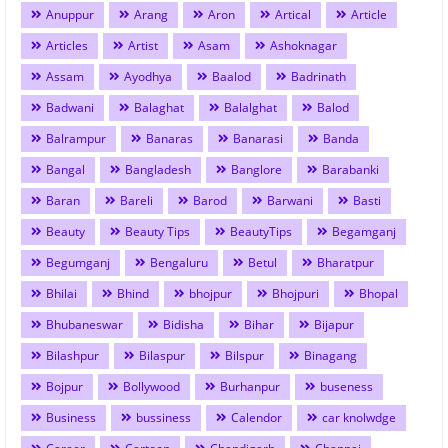
Anuppur
Arang
Aron
Artical
Article
Articles
Artist
Asam
Ashoknagar
Assam
Ayodhya
Baalod
Badrinath
Badwani
Balaghat
Balalghat
Balod
Balrampur
Banaras
Banarasi
Banda
Bangal
Bangladesh
Banglore
Barabanki
Baran
Bareli
Barod
Barwani
Basti
Beauty
Beauty Tips
BeautyTips
Begamganj
Begumganj
Bengaluru
Betul
Bharatpur
Bhilai
Bhind
bhojpur
Bhojpuri
Bhopal
Bhubaneswar
Bidisha
Bihar
Bijapur
Bilashpur
Bilaspur
Bilspur
Binagang
Bojpur
Bollywood
Burhanpur
buseness
Business
bussiness
Calendor
car knolwdge