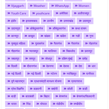
Vijaygarh
Weather
WhatsApp
Women
Youth Care
youthcare
अमेरिका
अलीराजपुर
इंदौर
इस्लामाबाद
उज्जैन
उत्तराखंड
उदयपुरा
उदायपुरा
ओबेदुल्लागंज
औबेदुल्लागंज
कथा वाचन
कानपुर
काबुल
खंडवा
खंडेरा
गङी
गुना
गुमशुदा महिला
गुलाबगंज
गैतरगंज
गैरतगंज
गोहरगंज
गौहरगंज
ग्यारसपुर
ग्वालियर
चिकलोद
छतरपुर
जबलपुर
जयपुर
जोधपुर
दक्षिण मुंबई
दमोह
दिल्ली
दीवानगंज
देवनगर
देवास
देश
धार
नई दिल्ली
नई दिल्ली
नटेरन
नरसिंहपुर
पानीपत
पुणे महाराष्ट्र
प्रधानमंत्री मानधन योजना
प्रयागराज
प्रेस विज्ञप्ति
बङवानी
बम्होरी
बरेली
बाङी
बाडी
बाराबंकी
बिहार
बेगमगंज
बेगमगंज/सिलवानी
भारत
भिंड
भोपाल
मंडीदीप
मण्डीदीप