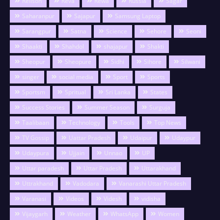
Relison
Reva
Rewa
Russia
Sagar
Saharanpur
Sajapur
Samsung Laptop
Sarangpur
Satna
Science
Sehore
Seoni
Shaakti
Shahdol
shajapur
Shakti
Sheopur
Sheopure
Sidhi
Sihore
Silwani
singer
social media
Sport
Sports
Sportsm
Spritual
Sri Lanka
States
Success Stories
Summer Season
Surguja
Taalibaan
Technology
Tools
Top News
TV Gossip
Uattar Pradesh
Udaipur
Udaypur
Udaypura
Ujjain
Unnao
UP
Uttar paradesh
Uttar Pradesh
Uttarakhand
Uttrakhand
Vadodara
Vanarashi Uttar Pradesh
Varanasi
Videos
Videsh
vidisha
Vijaygarh
Weather
WhatsApp
Women