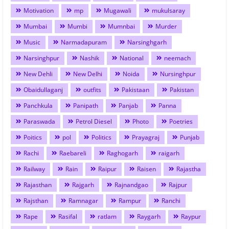
Motivation
mp
Mugawali
mukulsaray
Mumbai
Mumbi
Mumnbai
Murder
Music
Narmadapuram
Narsinghgarh
Narsinghpur
Nashik
National
neemach
New Dehli
New Delhi
Noida
Nursinghpur
Obaidullaganj
outfits
Pakistaan
Pakistan
Panchkula
Panipath
Panjab
Panna
Paraswada
Petrol Diesel
Photo
Poetries
Poitics
pol
Politics
Prayagraj
Punjab
Rachi
Raebareli
Raghogarh
raigarh
Railway
Rain
Raipur
Raisen
Rajastha
Rajasthan
Rajgarh
Rajnandgao
Rajpur
Rajsthan
Ramnagar
Rampur
Ranchi
Rape
Rasifal
ratlam
Raygarh
Raypur