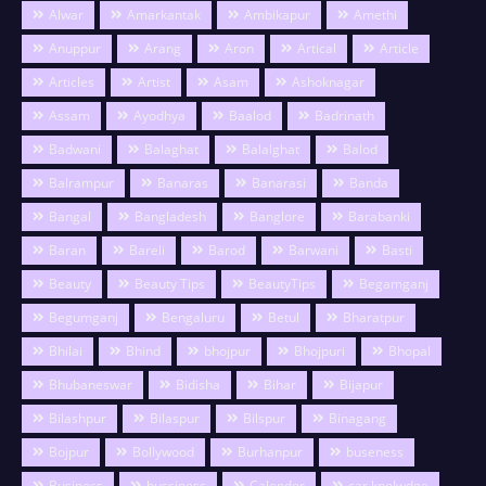
Alwar
Amarkantak
Ambikapur
Amethi
Anuppur
Arang
Aron
Artical
Article
Articles
Artist
Asam
Ashoknagar
Assam
Ayodhya
Baalod
Badrinath
Badwani
Balaghat
Balalghat
Balod
Balrampur
Banaras
Banarasi
Banda
Bangal
Bangladesh
Banglore
Barabanki
Baran
Bareli
Barod
Barwani
Basti
Beauty
Beauty Tips
BeautyTips
Begamganj
Begumganj
Bengaluru
Betul
Bharatpur
Bhilai
Bhind
bhojpur
Bhojpuri
Bhopal
Bhubaneswar
Bidisha
Bihar
Bijapur
Bilashpur
Bilaspur
Bilspur
Binagang
Bojpur
Bollywood
Burhanpur
buseness
Business
bussiness
Calendor
car knolwdge