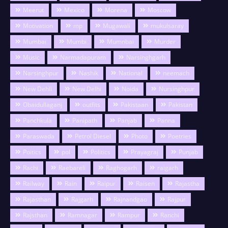
Meerut
Mexico
Morena
Moscow
Motivation
mp
Mugawali
mukulsaray
Mumbai
Mumbi
Mumnbai
Murder
Music
Narmadapuram
Narsinghgarh
Narsinghpur
Nashik
National
neemach
New Dehli
New Delhi
Noida
Nursinghpur
Obaidullaganj
outfits
Pakistaan
Pakistan
Panchkula
Panipath
Panjab
Panna
Paraswada
Petrol Diesel
Photo
Poetries
Poitics
pol
Politics
Prayagraj
Punjab
Rachi
Raebareli
Raghogarh
raigarh
Railway
Rain
Raipur
Raisen
Rajastha
Rajasthan
Rajgarh
Rajnandgao
Rajpur
Rajsthan
Ramnagar
Rampur
Ranchi