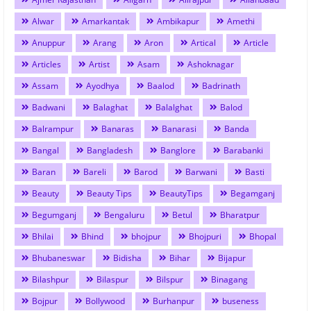
Alwar
Amarkantak
Ambikapur
Amethi
Anuppur
Arang
Aron
Artical
Article
Articles
Artist
Asam
Ashoknagar
Assam
Ayodhya
Baalod
Badrinath
Badwani
Balaghat
Balalghat
Balod
Balrampur
Banaras
Banarasi
Banda
Bangal
Bangladesh
Banglore
Barabanki
Baran
Bareli
Barod
Barwani
Basti
Beauty
Beauty Tips
BeautyTips
Begamganj
Begumganj
Bengaluru
Betul
Bharatpur
Bhilai
Bhind
bhojpur
Bhojpuri
Bhopal
Bhubaneswar
Bidisha
Bihar
Bijapur
Bilashpur
Bilaspur
Bilspur
Binagang
Bojpur
Bollywood
Burhanpur
buseness