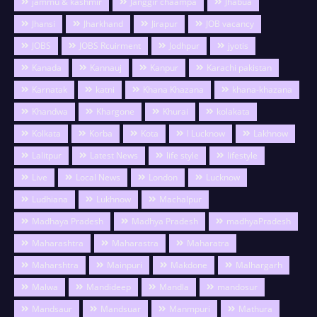
jammu & kashmir
Janggir chaampa
Jhabua
Jhansi
Jharkhand
Jirapur
JOB vacancy
JOBS
JOBS Rcuirment
Jodhpur
jyotis
Kanada
Kannauj
Kanpur
Karachi pakistan
Karnatak
katni
Khana Khazana
khana-khazana
Khandwa
Khargone
Khurai
kolakata
Kolkata
Korba
Kota
l Lucknow
Lakhnow
Lalitpur
Latest News
life style
lifestyle
Live
Local News
London
Lucknow
Ludhiana
Lukhnow
Machalpur
Madhaya Pradesh
Madhya Pradesh
madhyaPradesh
Maharashtra
Maharastra
Maharatra
Maharshtra
Mainpuri
Makdone
Malhargarh
Malwa
Mandideep
Mandla
mandosur
Mandsaur
Mandsuar
Manmpuri
Mathura