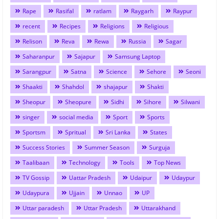
Rape
Rasifal
ratlam
Raygarh
Raypur
recent
Recipes
Religions
Religious
Relison
Reva
Rewa
Russia
Sagar
Saharanpur
Sajapur
Samsung Laptop
Sarangpur
Satna
Science
Sehore
Seoni
Shaakti
Shahdol
shajapur
Shakti
Sheopur
Sheopure
Sidhi
Sihore
Silwani
singer
social media
Sport
Sports
Sportsm
Spritual
Sri Lanka
States
Success Stories
Summer Season
Surguja
Taalibaan
Technology
Tools
Top News
TV Gossip
Uattar Pradesh
Udaipur
Udaypur
Udaypura
Ujjain
Unnao
UP
Uttar paradesh
Uttar Pradesh
Uttarakhand