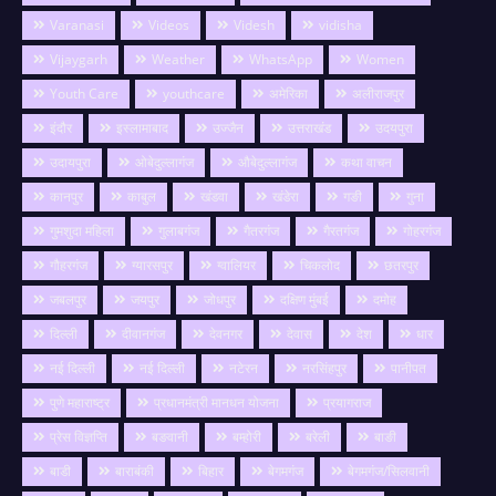
Varanasi
Videos
Videsh
vidisha
Vijaygarh
Weather
WhatsApp
Women
Youth Care
youthcare
अमेरिका
अलीराजपुर
इंदौर
इस्लामाबाद
उज्जैन
उत्तराखंड
उदयपुरा
उदायपुरा
ओबेदुल्लागंज
औबेदुल्लागंज
कथा वाचन
कानपुर
काबुल
खंडवा
खंडेरा
गङी
गुना
गुमशुदा महिला
गुलाबगंज
गैतरगंज
गैरतगंज
गोहरगंज
गौहरगंज
ग्यारसपुर
ग्वालियर
चिकलोद
छतरपुर
जबलपुर
जयपुर
जोधपुर
दक्षिण मुंबई
दमोह
दिल्ली
दीवानगंज
देवनगर
देवास
देश
धार
नई दिल्ली
नई दिल्ली
नटेरन
नरसिंहपुर
पानीपत
पुणे महाराष्ट्र
प्रधानमंत्री मानधन योजना
प्रयागराज
प्रेस विज्ञप्ति
बङवानी
बम्होरी
बरेली
बाङी
बाडी
बाराबंकी
बिहार
बेगमगंज
बेगमगंज/सिलवानी