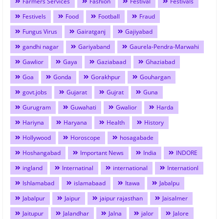
Farmers Services
Fashion
Festival
Festivals
Festivels
Food
Football
Fraud
Fungus Virus
Gairatganj
Gajiyabad
gandhi nagar
Gariyaband
Gaurela-Pendra-Marwahi
Gawlior
Gaya
Gaziabaad
Ghaziabad
Goa
Gonda
Gorakhpur
Gouhargan
govt.jobs
Gujarat
Gujrat
Guna
Gurugram
Guwahati
Gwalior
Harda
Hariyna
Haryana
Health
History
Hollywood
Horoscope
hosagabade
Hoshangabad
Important News
India
INDORE
ingland
Internatinal
international
Internationl
Ishlamabad
islamabaad
Itawa
Jabalpu
Jabalpur
Jaipur
jaipur rajasthan
Jaisalmer
Jaitupur
Jalandhar
Jalna
jalor
Jalore