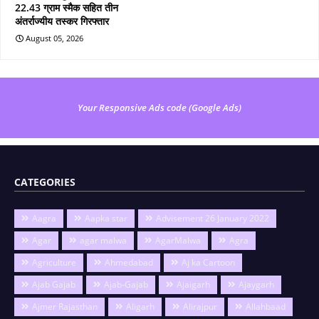
22.43 ग्राम स्मैक सहित तीन
अंतर्राज्यीय तस्कर गिरफ्तार
August 05, 2026
Your Responsive Ads code (Google Ads)
CATEGORIES
Aagra
Aapka star
Advisement 26 January 2022
Agar
agar malwa
AgarMalwa
Agra
Agriculture
Ahmedabad
Aj ka Cartoon
Ajab Gajab
Ajab-Gajab
Ajaigarh
Ajaygarh
Ajmer Rajasthan
Aligarh
Alirajpur
Allahbaad