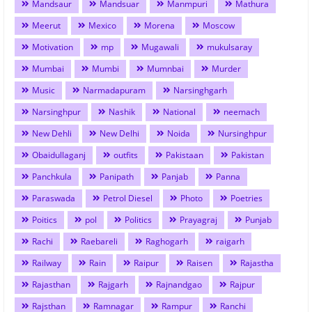
Mandsaur
Mandsuar
Manmpuri
Mathura
Meerut
Mexico
Morena
Moscow
Motivation
mp
Mugawali
mukulsaray
Mumbai
Mumbi
Mumnbai
Murder
Music
Narmadapuram
Narsinghgarh
Narsinghpur
Nashik
National
neemach
New Dehli
New Delhi
Noida
Nursinghpur
Obaidullaganj
outfits
Pakistaan
Pakistan
Panchkula
Panipath
Panjab
Panna
Paraswada
Petrol Diesel
Photo
Poetries
Poitics
pol
Politics
Prayagraj
Punjab
Rachi
Raebareli
Raghogarh
raigarh
Railway
Rain
Raipur
Raisen
Rajastha
Rajasthan
Rajgarh
Rajnandgao
Rajpur
Rajsthan
Ramnagar
Rampur
Ranchi