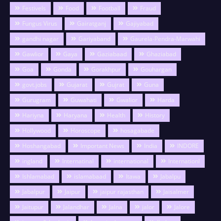
Festivels
Food
Football
Fraud
Fungus Virus
Gairatganj
Gajiyabad
gandhi nagar
Gariyaband
Gaurela-Pendra-Marwahi
Gawlior
Gaya
Gaziabaad
Ghaziabad
Goa
Gonda
Gorakhpur
Gouhargan
govt.jobs
Gujarat
Gujrat
Guna
Gurugram
Guwahati
Gwalior
Harda
Hariyna
Haryana
Health
History
Hollywood
Horoscope
hosagabade
Hoshangabad
Important News
India
INDORE
ingland
Internatinal
international
Internationl
Ishlamabad
islamabaad
Itawa
Jabalpu
Jabalpur
Jaipur
jaipur rajasthan
Jaisalmer
Jaitupur
Jalandhar
Jalna
jalor
Jalore