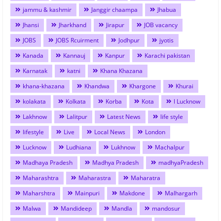
jammu & kashmir
Janggir chaampa
Jhabua
Jhansi
Jharkhand
Jirapur
JOB vacancy
JOBS
JOBS Rcuirment
Jodhpur
jyotis
Kanada
Kannauj
Kanpur
Karachi pakistan
Karnatak
katni
Khana Khazana
khana-khazana
Khandwa
Khargone
Khurai
kolakata
Kolkata
Korba
Kota
l Lucknow
Lakhnow
Lalitpur
Latest News
life style
lifestyle
Live
Local News
London
Lucknow
Ludhiana
Lukhnow
Machalpur
Madhaya Pradesh
Madhya Pradesh
madhyaPradesh
Maharashtra
Maharastra
Maharatra
Maharshtra
Mainpuri
Makdone
Malhargarh
Malwa
Mandideep
Mandla
mandosur