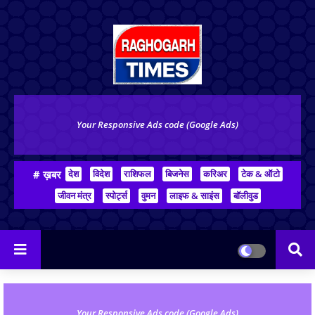
Your Responsive Ads code (Google Ads)
# ख़बर
देश
विदेश
राशिफल
बिजनेस
करिअर
टेक & ऑटो
जीवन मंत्र
स्पोर्ट्स
वुमन
लाइफ & साइंस
बॉलीवुड
Your Responsive Ads code (Google Ads)