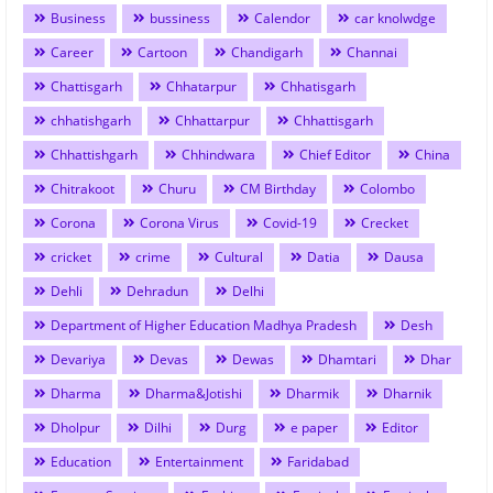
Business
bussiness
Calendor
car knolwdge
Career
Cartoon
Chandigarh
Channai
Chattisgarh
Chhatarpur
Chhatisgarh
chhatishgarh
Chhattarpur
Chhattisgarh
Chhattishgarh
Chhindwara
Chief Editor
China
Chitrakoot
Churu
CM Birthday
Colombo
Corona
Corona Virus
Covid-19
Crecket
cricket
crime
Cultural
Datia
Dausa
Dehli
Dehradun
Delhi
Department of Higher Education Madhya Pradesh
Desh
Devariya
Devas
Dewas
Dhamtari
Dhar
Dharma
Dharma&Jotishi
Dharmik
Dharnik
Dholpur
Dilhi
Durg
e paper
Editor
Education
Entertainment
Faridabad