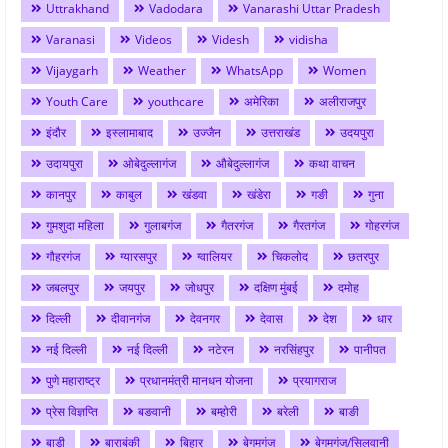
Uttrakhand
Vadodara
Vanarashi Uttar Pradesh
Varanasi
Videos
Videsh
vidisha
Vijaygarh
Weather
WhatsApp
Women
Youth Care
youthcare
अमेरिका
अलीराजपुर
इंदौर
इस्लामाबाद
उज्जैन
उत्तराखंड
उदयपुरा
उदायपुरा
ओबेदुल्लागंज
औबेदुल्लागंज
कथा वाचन
कानपुर
काबुल
खंडवा
खंडेरा
गङी
गुना
गुमशुदा महिला
गुलाबगंज
गैतरगंज
गैरतगंज
गोहरगंज
गौहरगंज
ग्यारसपुर
ग्वालियर
चिकलोद
छतरपुर
जबलपुर
जयपुर
जोधपुर
दक्षिण मुंबई
दमोह
दिल्ली
दीवानगंज
देवनगर
देवास
देश
धार
नई दिल्ली
नई दिल्ली
नटेरन
नरसिंहपुर
पानीपत
पुणे महाराष्ट्र
प्रधानमंत्री मानधन योजना
प्रयागराज
प्रेस विज्ञप्ति
बङवानी
बम्होरी
बरेली
बाङी
बाडी
बाराबंकी
बिहार
बेगमगंज
बेगमगंज/सिलवानी