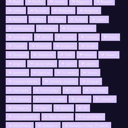
Rape
Rasifal
ratlam
Raygarh
Raypur
recent
Recipes
Religions
Religious
Relison
Reva
Rewa
Russia
Sagar
Saharanpur
Sajapur
Samsung Laptop
Sarangpur
Satna
Science
Sehore
Seoni
Shaakti
Shahdol
shajapur
Shakti
Sheopur
Sheopure
Sidhi
Sihore
Silwani
singer
social media
Sport
Sports
Sportsm
Spritual
Sri Lanka
States
Success Stories
Summer Season
Surguja
Taalibaan
Technology
Tools
Top News
TV Gossip
Uattar Pradesh
Udaipur
Udaypur
Udaypura
Ujjain
Unnao
UP
Uttar paradesh
Uttar Pradesh
Uttarakhand
Uttrakhand
Vadodara
Vanarashi Uttar Pradesh