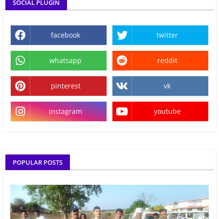
SOCIAL PLUGIN
facebook
twitter
whatsapp
reddit
pinterest
vk
instagram
youtube
POPULAR POSTS