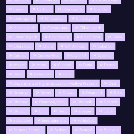
Career
Cartoon
Chandigarh
Channai
Chattisgarh
Chhatarpur
Chhatisgarh
chhatishgarh
Chhattarpur
Chhattisgarh
Chhattishgarh
Chhindwara
Chief Editor
China
Chitrakoot
Churu
CM Birthday
Colombo
Corona
Corona Virus
Covid-19
Crecket
cricket
crime
Cultural
Datia
Dausa
Dehli
Dehradun
Delhi
Department of Higher Education Madhya Pradesh
Desh
Devariya
Devas
Dewas
Dhamtari
Dhar
Dharma
Dharma&Jotishi
Dharmik
Dharnik
Dholpur
Dilhi
Durg
e paper
Editor
Education
Entertainment
Faridabad
Farmers Services
Fashion
Festival
Festivals