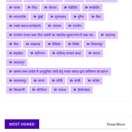
भारत
भिंड
भोपाल
मंडीदीप
मण्डीदीप
मध्यप्रदेश
मुंबई
मुरादाबाद
मुरैना
मैहर
रजक समाज कार्यक्रम
रतलाम
रायसेन
रायसेन तात्या मामा भील जयंती का समारोह सुल्तानगंज में रखा गया
राहतगढ़
रीवा
लखनऊ
विदिशा
विदेश
विलासपुर
शहडोल
श्रीनगर
श्रीमद् भागवत कथा
सतना
सतलापुर
समस्त मध्य प्रदेश मै अनुसूचित जाति हेतु रजक समाज द्वारा कमिश्नर को ज्ञापन
सलामतपुर
सागर
साँची
सांची
सांचेत
सिलवानी
सोनीपत
स्वस्थ
होशंगाबाद
MOST VIEWED
Show More