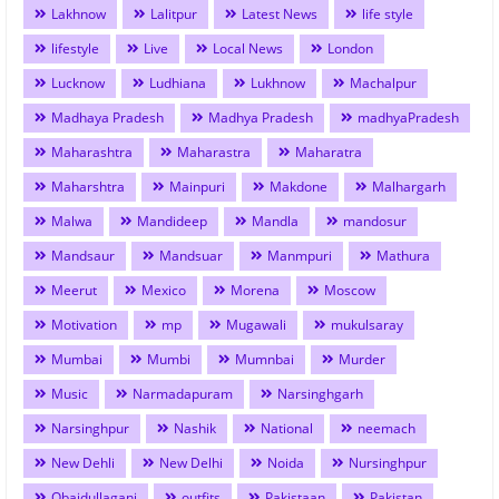
Lakhnow
Lalitpur
Latest News
life style
lifestyle
Live
Local News
London
Lucknow
Ludhiana
Lukhnow
Machalpur
Madhaya Pradesh
Madhya Pradesh
madhyaPradesh
Maharashtra
Maharastra
Maharatra
Maharshtra
Mainpuri
Makdone
Malhargarh
Malwa
Mandideep
Mandla
mandosur
Mandsaur
Mandsuar
Manmpuri
Mathura
Meerut
Mexico
Morena
Moscow
Motivation
mp
Mugawali
mukulsaray
Mumbai
Mumbi
Mumnbai
Murder
Music
Narmadapuram
Narsinghgarh
Narsinghpur
Nashik
National
neemach
New Dehli
New Delhi
Noida
Nursinghpur
Obaidullaganj
outfits
Pakistaan
Pakistan