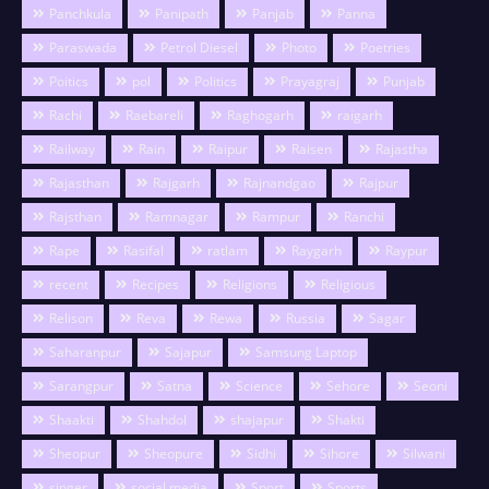
Panchkula
Panipath
Panjab
Panna
Paraswada
Petrol Diesel
Photo
Poetries
Poitics
pol
Politics
Prayagraj
Punjab
Rachi
Raebareli
Raghogarh
raigarh
Railway
Rain
Raipur
Raisen
Rajastha
Rajasthan
Rajgarh
Rajnandgao
Rajpur
Rajsthan
Ramnagar
Rampur
Ranchi
Rape
Rasifal
ratlam
Raygarh
Raypur
recent
Recipes
Religions
Religious
Relison
Reva
Rewa
Russia
Sagar
Saharanpur
Sajapur
Samsung Laptop
Sarangpur
Satna
Science
Sehore
Seoni
Shaakti
Shahdol
shajapur
Shakti
Sheopur
Sheopure
Sidhi
Sihore
Silwani
singer
social media
Sport
Sports