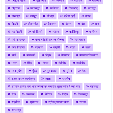
गुमशुदा महिला
गुलाबगंज
गैतरगंज
गैरतगंज
गोहरगंज
गौहरगंज
ग्यारसपुर
ग्वालियर
चिकलोद
छतरपुर
जबलपुर
जयपुर
जोधपुर
दक्षिण मुंबई
दमोह
दिल्ली
दीवानगंज
देवनगर
देवास
देश
धार
नई दिल्ली
नई दिल्ली
नटेरन
नरसिंहपुर
पानीपत
पुणे महाराष्ट्र
प्रधानमंत्री मानधन योजना
प्रयागराज
प्रेस विज्ञप्ति
बङवानी
बम्होरी
बरेली
बाङी
बाडी
बाराबंकी
बिहार
बेगमगंज
बेगमगंज/सिलवानी
भारत
भिंड
भोपाल
मंडीदीप
मण्डीदीप
मध्यप्रदेश
मुंबई
मुरादाबाद
मुरैना
मैहर
रजक समाज कार्यक्रम
रतलाम
रायसेन
रायसेन तात्या मामा भील जयंती का समारोह सुल्तानगंज में रखा गया
राहतगढ़
रीवा
लखनऊ
विदिशा
विदेश
विलासपुर
शहडोल
श्रीनगर
श्रीमद् भागवत कथा
सतना
सतलापुर