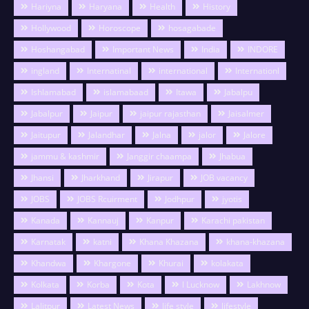
Hariyna
Haryana
Health
History
Hollywood
Horoscope
hosagabade
Hoshangabad
Important News
India
INDORE
ingland
Internatinal
international
Internationl
Ishlamabad
islamabaad
Itawa
Jabalpu
Jabalpur
Jaipur
jaipur rajasthan
Jaisalmer
Jaitupur
Jalandhar
Jalna
jalor
Jalore
jammu & kashmir
Janggir chaampa
Jhabua
Jhansi
Jharkhand
Jirapur
JOB vacancy
JOBS
JOBS Rcuirment
Jodhpur
jyotis
Kanada
Kannauj
Kanpur
Karachi pakistan
Karnatak
katni
Khana Khazana
khana-khazana
Khandwa
Khargone
Khurai
kolakata
Kolkata
Korba
Kota
l Lucknow
Lakhnow
Lalitpur
Latest News
life style
lifestyle