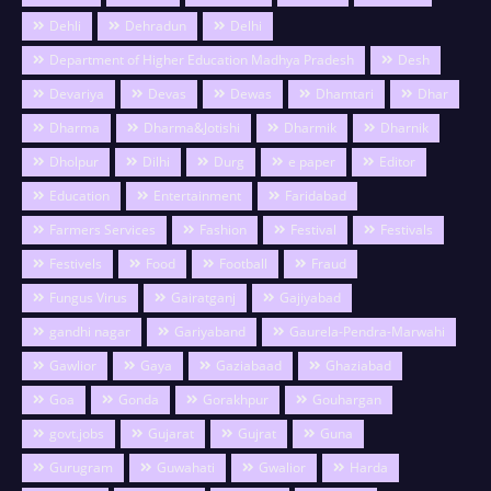
Dehli
Dehradun
Delhi
Department of Higher Education Madhya Pradesh
Desh
Devariya
Devas
Dewas
Dhamtari
Dhar
Dharma
Dharma&Jotishi
Dharmik
Dharnik
Dholpur
Dilhi
Durg
e paper
Editor
Education
Entertainment
Faridabad
Farmers Services
Fashion
Festival
Festivals
Festivels
Food
Football
Fraud
Fungus Virus
Gairatganj
Gajiyabad
gandhi nagar
Gariyaband
Gaurela-Pendra-Marwahi
Gawlior
Gaya
Gaziabaad
Ghaziabad
Goa
Gonda
Gorakhpur
Gouhargan
govt.jobs
Gujarat
Gujrat
Guna
Gurugram
Guwahati
Gwalior
Harda