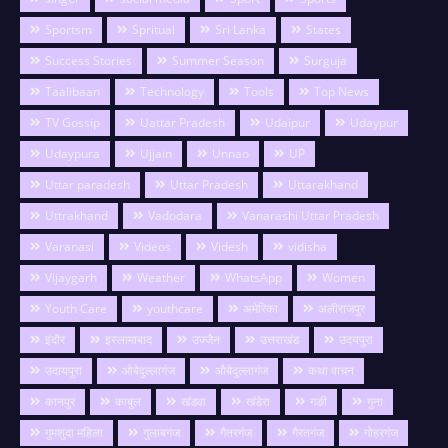
Sportsm
Spritual
Sri Lanka
States
Success Stories
Summer Season
Surguja
Taalibaan
Technology
Tools
Top News
TV Gossip
Uattar Pradesh
Udaipur
Udaypur
Udaypura
Ujjain
Unnao
UP
Uttar paradesh
Uttar Pradesh
Uttarakhand
Uttrakhand
Vadodara
Vanarashi Uttar Pradesh
Varanasi
Videos
Videsh
vidisha
Vijaygarh
Weather
WhatsApp
Women
Youth Care
youthcare
अमेरिका
अलीराजपुर
इंदौर
इस्लामाबाद
उज्जैन
उत्तराखंड
उदयपुरा
उदायपुरा
ओबेदुल्लागंज
औबेदुल्लागंज
कथा वाचन
कानपुर
काबुल
खंडवा
खंडेरा
गङी
गुना
गुमशुदा महिला
गुलाबगंज
गैतरगंज
गैरतगंज
गोहरगंज