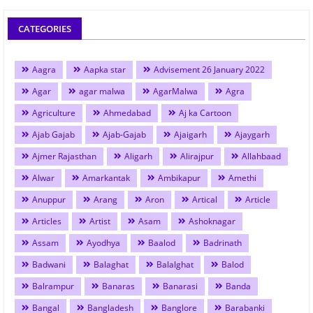
CATEGORIES
Aagra
Aapka star
Advisement 26 January 2022
Agar
agar malwa
AgarMalwa
Agra
Agriculture
Ahmedabad
Aj ka Cartoon
Ajab Gajab
Ajab-Gajab
Ajaigarh
Ajaygarh
Ajmer Rajasthan
Aligarh
Alirajpur
Allahbaad
Alwar
Amarkantak
Ambikapur
Amethi
Anuppur
Arang
Aron
Artical
Article
Articles
Artist
Asam
Ashoknagar
Assam
Ayodhya
Baalod
Badrinath
Badwani
Balaghat
Balalghat
Balod
Balrampur
Banaras
Banarasi
Banda
Bangal
Bangladesh
Banglore
Barabanki