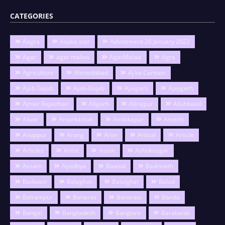
CATEGORIES
Aagra
Aapka star
Advisement 26 January 2022
Agar
agar malwa
AgarMalwa
Agra
Agriculture
Ahmedabad
Aj ka Cartoon
Ajab Gajab
Ajab-Gajab
Ajaigarh
Ajaygarh
Ajmer Rajasthan
Aligarh
Alirajpur
Allahbaad
Alwar
Amarkantak
Ambikapur
Amethi
Anuppur
Arang
Aron
Artical
Article
Articles
Artist
Asam
Ashoknagar
Assam
Ayodhya
Baalod
Badrinath
Badwani
Balaghat
Balalghat
Balod
Balrampur
Banaras
Banarasi
Banda
Bangal
Bangladesh
Banglore
Barabanki