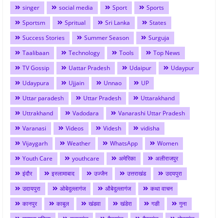
singer
social media
Sport
Sports
Sportsm
Spritual
Sri Lanka
States
Success Stories
Summer Season
Surguja
Taalibaan
Technology
Tools
Top News
TV Gossip
Uattar Pradesh
Udaipur
Udaypur
Udaypura
Ujjain
Unnao
UP
Uttar paradesh
Uttar Pradesh
Uttarakhand
Uttrakhand
Vadodara
Vanarashi Uttar Pradesh
Varanasi
Videos
Videsh
vidisha
Vijaygarh
Weather
WhatsApp
Women
Youth Care
youthcare
अमेरिका
अलीराजपुर
इंदौर
इस्लामाबाद
उज्जैन
उत्तराखंड
उदयपुरा
उदायपुरा
ओबेदुल्लागंज
औबेदुल्लागंज
कथा वाचन
कानपुर
काबुल
खंडवा
खंडेरा
गङी
गुना