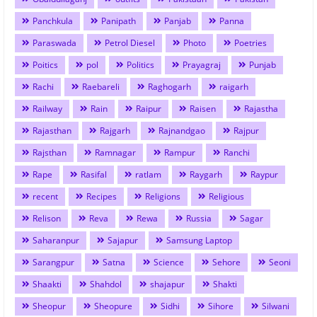
Panchkula
Panipath
Panjab
Panna
Paraswada
Petrol Diesel
Photo
Poetries
Poitics
pol
Politics
Prayagraj
Punjab
Rachi
Raebareli
Raghogarh
raigarh
Railway
Rain
Raipur
Raisen
Rajastha
Rajasthan
Rajgarh
Rajnandgao
Rajpur
Rajsthan
Ramnagar
Rampur
Ranchi
Rape
Rasifal
ratlam
Raygarh
Raypur
recent
Recipes
Religions
Religious
Relison
Reva
Rewa
Russia
Sagar
Saharanpur
Sajapur
Samsung Laptop
Sarangpur
Satna
Science
Sehore
Seoni
Shaakti
Shahdol
shajapur
Shakti
Sheopur
Sheopure
Sidhi
Sihore
Silwani