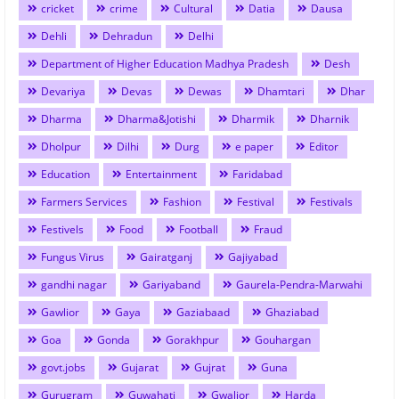
cricket
crime
Cultural
Datia
Dausa
Dehli
Dehradun
Delhi
Department of Higher Education Madhya Pradesh
Desh
Devariya
Devas
Dewas
Dhamtari
Dhar
Dharma
Dharma&Jotishi
Dharmik
Dharnik
Dholpur
Dilhi
Durg
e paper
Editor
Education
Entertainment
Faridabad
Farmers Services
Fashion
Festival
Festivals
Festivels
Food
Football
Fraud
Fungus Virus
Gairatganj
Gajiyabad
gandhi nagar
Gariyaband
Gaurela-Pendra-Marwahi
Gawlior
Gaya
Gaziabaad
Ghaziabad
Goa
Gonda
Gorakhpur
Gouhargan
govt.jobs
Gujarat
Gujrat
Guna
Gurugram
Guwahati
Gwalior
Harda