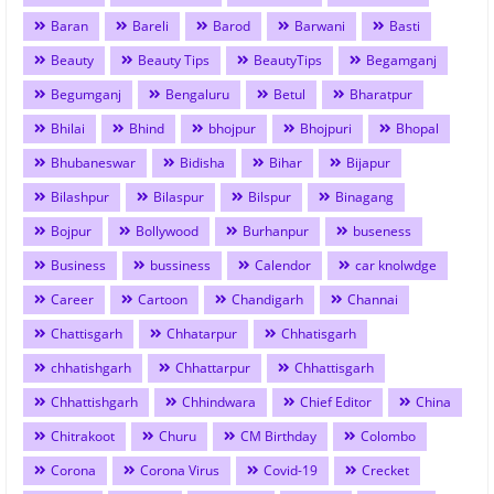
Baran
Bareli
Barod
Barwani
Basti
Beauty
Beauty Tips
BeautyTips
Begamganj
Begumganj
Bengaluru
Betul
Bharatpur
Bhilai
Bhind
bhojpur
Bhojpuri
Bhopal
Bhubaneswar
Bidisha
Bihar
Bijapur
Bilashpur
Bilaspur
Bilspur
Binagang
Bojpur
Bollywood
Burhanpur
buseness
Business
bussiness
Calendor
car knolwdge
Career
Cartoon
Chandigarh
Channai
Chattisgarh
Chhatarpur
Chhatisgarh
chhatishgarh
Chhattarpur
Chhattisgarh
Chhattishgarh
Chhindwara
Chief Editor
China
Chitrakoot
Churu
CM Birthday
Colombo
Corona
Corona Virus
Covid-19
Crecket