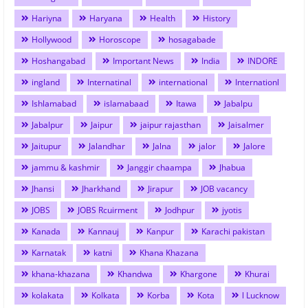
Hariyna
Haryana
Health
History
Hollywood
Horoscope
hosagabade
Hoshangabad
Important News
India
INDORE
ingland
Internatinal
international
Internationl
Ishlamabad
islamabaad
Itawa
Jabalpu
Jabalpur
Jaipur
jaipur rajasthan
Jaisalmer
Jaitupur
Jalandhar
Jalna
jalor
Jalore
jammu & kashmir
Janggir chaampa
Jhabua
Jhansi
Jharkhand
Jirapur
JOB vacancy
JOBS
JOBS Rcuirment
Jodhpur
jyotis
Kanada
Kannauj
Kanpur
Karachi pakistan
Karnatak
katni
Khana Khazana
khana-khazana
Khandwa
Khargone
Khurai
kolakata
Kolkata
Korba
Kota
l Lucknow