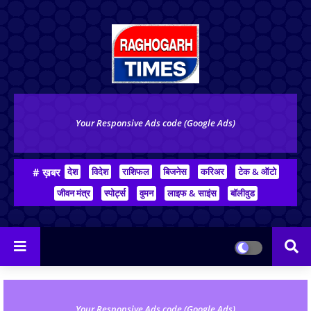
Your Responsive Ads code (Google Ads)
# ख़बर
देश
विदेश
राशिफल
बिजनेस
करिअर
टेक & ऑटो
जीवन मंत्र
स्पोर्ट्स
वुमन
लाइफ & साइंस
बॉलीवुड
Your Responsive Ads code (Google Ads)