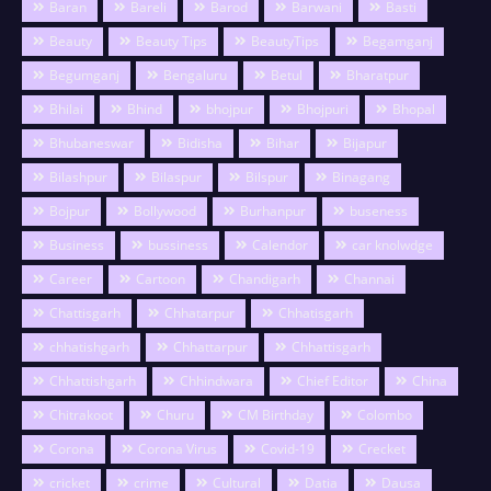
Baran
Bareli
Barod
Barwani
Basti
Beauty
Beauty Tips
BeautyTips
Begamganj
Begumganj
Bengaluru
Betul
Bharatpur
Bhilai
Bhind
bhojpur
Bhojpuri
Bhopal
Bhubaneswar
Bidisha
Bihar
Bijapur
Bilashpur
Bilaspur
Bilspur
Binagang
Bojpur
Bollywood
Burhanpur
buseness
Business
bussiness
Calendor
car knolwdge
Career
Cartoon
Chandigarh
Channai
Chattisgarh
Chhatarpur
Chhatisgarh
chhatishgarh
Chhattarpur
Chhattisgarh
Chhattishgarh
Chhindwara
Chief Editor
China
Chitrakoot
Churu
CM Birthday
Colombo
Corona
Corona Virus
Covid-19
Crecket
cricket
crime
Cultural
Datia
Dausa