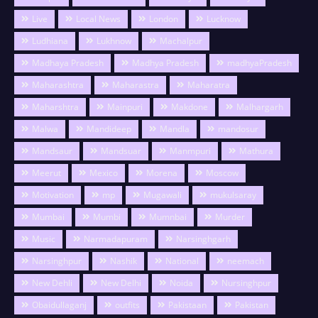
Live
Local News
London
Lucknow
Ludhiana
Lukhnow
Machalpur
Madhaya Pradesh
Madhya Pradesh
madhyaPradesh
Maharashtra
Maharastra
Maharatra
Maharshtra
Mainpuri
Makdone
Malhargarh
Malwa
Mandideep
Mandla
mandosur
Mandsaur
Mandsuar
Manmpuri
Mathura
Meerut
Mexico
Morena
Moscow
Motivation
mp
Mugawali
mukulsaray
Mumbai
Mumbi
Mumnbai
Murder
Music
Narmadapuram
Narsinghgarh
Narsinghpur
Nashik
National
neemach
New Dehli
New Delhi
Noida
Nursinghpur
Obaidullaganj
outfits
Pakistaan
Pakistan