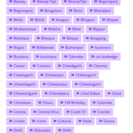
Beauty
Beauty Tips
BeautyTips
Begamganj
Begumganj
Bengaluru
Betul
Bharatpur
Bhilai
Bhind
bhojpur
Bhojpuri
Bhopal
Bhubaneswar
Bidisha
Bihar
Bijapur
Bilashpur
Bilaspur
Bilspur
Binagang
Bojpur
Bollywood
Burhanpur
buseness
Business
bussiness
Calendor
car knolwdge
Career
Cartoon
Chandigarh
Channai
Chattisgarh
Chhatarpur
Chhatisgarh
chhatishgarh
Chhattarpur
Chhattisgarh
Chhattishgarh
Chhindwara
Chief Editor
China
Chitrakoot
Churu
CM Birthday
Colombo
Corona
Corona Virus
Covid-19
Crecket
cricket
crime
Cultural
Datia
Dausa
Dehli
Dehradun
Delhi