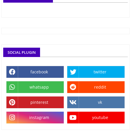
SOCIAL PLUGIN
facebook
twitter
whatsapp
reddit
pinterest
vk
instagram
youtube