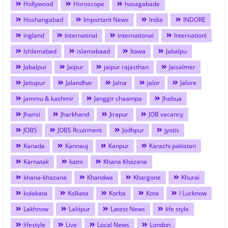
Hollywood
Horoscope
hosagabade
Hoshangabad
Important News
India
INDORE
ingland
Internatinal
international
Internationl
Ishlamabad
islamabaad
Itawa
Jabalpu
Jabalpur
Jaipur
jaipur rajasthan
Jaisalmer
Jaitupur
Jalandhar
Jalna
jalor
Jalore
jammu & kashmir
Janggir chaampa
Jhabua
Jhansi
Jharkhand
Jirapur
JOB vacancy
JOBS
JOBS Rcuirment
Jodhpur
jyotis
Kanada
Kannauj
Kanpur
Karachi pakistan
Karnatak
katni
Khana Khazana
khana-khazana
Khandwa
Khargone
Khurai
kolakata
Kolkata
Korba
Kota
l Lucknow
Lakhnow
Lalitpur
Latest News
life style
lifestyle
Live
Local News
London