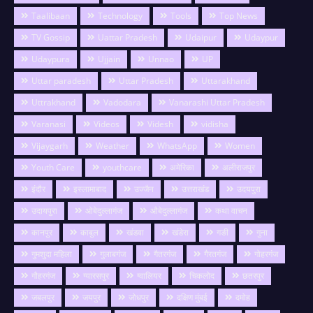
Taalibaan
Technology
Tools
Top News
TV Gossip
Uattar Pradesh
Udaipur
Udaypur
Udaypura
Ujjain
Unnao
UP
Uttar paradesh
Uttar Pradesh
Uttarakhand
Uttrakhand
Vadodara
Vanarashi Uttar Pradesh
Varanasi
Videos
Videsh
vidisha
Vijaygarh
Weather
WhatsApp
Women
Youth Care
youthcare
अमेरिका
अलीराजपुर
इंदौर
इस्लामाबाद
उज्जैन
उत्तराखंड
उदयपुरा
उदायपुरा
ओबेदुल्लागंज
औबेदुल्लागंज
कथा वाचन
कानपुर
काबुल
खंडवा
खंडेरा
गङी
गुना
गुमशुदा महिला
गुलाबगंज
गैतरगंज
गैरतगंज
गोहरगंज
गौहरगंज
ग्यारसपुर
ग्वालियर
चिकलोद
छतरपुर
जबलपुर
जयपुर
जोधपुर
दक्षिण मुंबई
दमोह