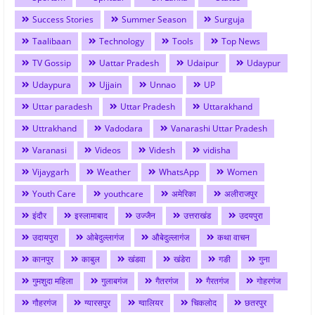
Success Stories
Summer Season
Surguja
Taalibaan
Technology
Tools
Top News
TV Gossip
Uattar Pradesh
Udaipur
Udaypur
Udaypura
Ujjain
Unnao
UP
Uttar paradesh
Uttar Pradesh
Uttarakhand
Uttrakhand
Vadodara
Vanarashi Uttar Pradesh
Varanasi
Videos
Videsh
vidisha
Vijaygarh
Weather
WhatsApp
Women
Youth Care
youthcare
अमेरिका
अलीराजपुर
इंदौर
इस्लामाबाद
उज्जैन
उत्तराखंड
उदयपुरा
उदायपुरा
ओबेदुल्लागंज
औबेदुल्लागंज
कथा वाचन
कानपुर
काबुल
खंडवा
खंडेरा
गङी
गुना
गुमशुदा महिला
गुलाबगंज
गैतरगंज
गैरतगंज
गोहरगंज
गौहरगंज
ग्यारसपुर
ग्वालियर
चिकलोद
छतरपुर