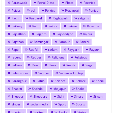
Paraswada
Petrol Diesel
Photo
Poetries
Poitics
pol
Politics
Prayagraj
Punjab
Rachi
Raebareli
Raghogarh
raigarh
Railway
Rain
Raipur
Raisen
Rajastha
Rajasthan
Rajgarh
Rajnandgao
Rajpur
Rajsthan
Ramnagar
Rampur
Ranchi
Rape
Rasifal
ratlam
Raygarh
Raypur
recent
Recipes
Religions
Religious
Relison
Reva
Rewa
Russia
Sagar
Saharanpur
Sajapur
Samsung Laptop
Sarangpur
Satna
Science
Sehore
Seoni
Shaakti
Shahdol
shajapur
Shakti
Sheopur
Sheopure
Sidhi
Sihore
Silwani
singer
social media
Sport
Sports
Sportsm
Spritual
Sri Lanka
States