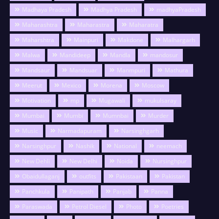
Madhaya Pradesh
Madhya Pradesh
madhyaPradesh
Maharashtra
Maharastra
Maharatra
Maharshtra
Mainpuri
Makdone
Malhargarh
Malwa
Mandideep
Mandla
mandosur
Mandsaur
Mandsuar
Manmpuri
Mathura
Meerut
Mexico
Morena
Moscow
Motivation
mp
Mugawali
mukulsaray
Mumbai
Mumbi
Mumnbai
Murder
Music
Narmadapuram
Narsinghgarh
Narsinghpur
Nashik
National
neemach
New Dehli
New Delhi
Noida
Nursinghpur
Obaidullaganj
outfits
Pakistaan
Pakistan
Panchkula
Panipath
Panjab
Panna
Paraswada
Petrol Diesel
Photo
Poetries