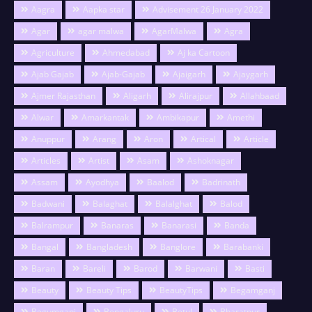
Aagra
Aapka star
Advisement 26 January 2022
Agar
agar malwa
AgarMalwa
Agra
Agriculture
Ahmedabad
Aj ka Cartoon
Ajab Gajab
Ajab-Gajab
Ajaigarh
Ajaygarh
Ajmer Rajasthan
Aligarh
Alirajpur
Allahbaad
Alwar
Amarkantak
Ambikapur
Amethi
Anuppur
Arang
Aron
Artical
Article
Articles
Artist
Asam
Ashoknagar
Assam
Ayodhya
Baalod
Badrinath
Badwani
Balaghat
Balalghat
Balod
Balrampur
Banaras
Banarasi
Banda
Bangal
Bangladesh
Banglore
Barabanki
Baran
Bareli
Barod
Barwani
Basti
Beauty
Beauty Tips
BeautyTips
Begamganj
Begumganj
Bengaluru
Betul
Bharatpur