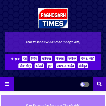
Your Responsive Ads code (Google Ads)
# ख़बर
देश
विदेश
राशिफल
बिजनेस
करिअर
टेक & ऑटो
जीवन मंत्र
स्पोर्ट्स
वुमन
लाइफ & साइंस
बॉलीवुड
Your Responsive Ads code (Google Ads)