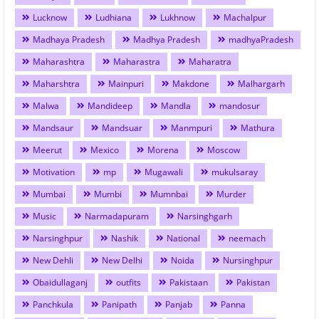
Lucknow
Ludhiana
Lukhnow
Machalpur
Madhaya Pradesh
Madhya Pradesh
madhyaPradesh
Maharashtra
Maharastra
Maharatra
Maharshtra
Mainpuri
Makdone
Malhargarh
Malwa
Mandideep
Mandla
mandosur
Mandsaur
Mandsuar
Manmpuri
Mathura
Meerut
Mexico
Morena
Moscow
Motivation
mp
Mugawali
mukulsaray
Mumbai
Mumbi
Mumnbai
Murder
Music
Narmadapuram
Narsinghgarh
Narsinghpur
Nashik
National
neemach
New Dehli
New Delhi
Noida
Nursinghpur
Obaidullaganj
outfits
Pakistaan
Pakistan
Panchkula
Panipath
Panjab
Panna