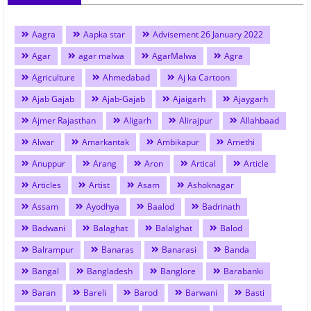
Aagra
Aapka star
Advisement 26 January 2022
Agar
agar malwa
AgarMalwa
Agra
Agriculture
Ahmedabad
Aj ka Cartoon
Ajab Gajab
Ajab-Gajab
Ajaigarh
Ajaygarh
Ajmer Rajasthan
Aligarh
Alirajpur
Allahbaad
Alwar
Amarkantak
Ambikapur
Amethi
Anuppur
Arang
Aron
Artical
Article
Articles
Artist
Asam
Ashoknagar
Assam
Ayodhya
Baalod
Badrinath
Badwani
Balaghat
Balalghat
Balod
Balrampur
Banaras
Banarasi
Banda
Bangal
Bangladesh
Banglore
Barabanki
Baran
Bareli
Barod
Barwani
Basti