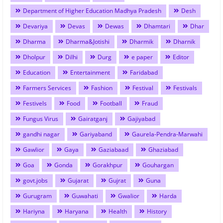
Department of Higher Education Madhya Pradesh
Desh
Devariya
Devas
Dewas
Dhamtari
Dhar
Dharma
Dharma&Jotishi
Dharmik
Dharnik
Dholpur
Dilhi
Durg
e paper
Editor
Education
Entertainment
Faridabad
Farmers Services
Fashion
Festival
Festivals
Festivels
Food
Football
Fraud
Fungus Virus
Gairatganj
Gajiyabad
gandhi nagar
Gariyaband
Gaurela-Pendra-Marwahi
Gawlior
Gaya
Gaziabaad
Ghaziabad
Goa
Gonda
Gorakhpur
Gouhargan
govt.jobs
Gujarat
Gujrat
Guna
Gurugram
Guwahati
Gwalior
Harda
Hariyna
Haryana
Health
History