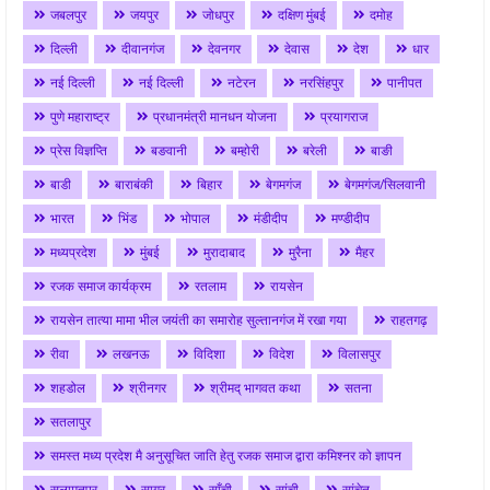
जबलपुर
जयपुर
जोधपुर
दक्षिण मुंबई
दमोह
दिल्ली
दीवानगंज
देवनगर
देवास
देश
धार
नई दिल्ली
नई दिल्ली
नटेरन
नरसिंहपुर
पानीपत
पुणे महाराष्ट्र
प्रधानमंत्री मानधन योजना
प्रयागराज
प्रेस विज्ञप्ति
बङवानी
बम्होरी
बरेली
बाङी
बाडी
बाराबंकी
बिहार
बेगमगंज
बेगमगंज/सिलवानी
भारत
भिंड
भोपाल
मंडीदीप
मण्डीदीप
मध्यप्रदेश
मुंबई
मुरादाबाद
मुरैना
मैहर
रजक समाज कार्यक्रम
रतलाम
रायसेन
रायसेन तात्या मामा भील जयंती का समारोह सुल्तानगंज में रखा गया
राहतगढ़
रीवा
लखनऊ
विदिशा
विदेश
विलासपुर
शहडोल
श्रीनगर
श्रीमद् भागवत कथा
सतना
सतलापुर
समस्त मध्य प्रदेश मै अनुसूचित जाति हेतु रजक समाज द्वारा कमिश्नर को ज्ञापन
सलामतपुर
सागर
साँची
सांची
सांचेत