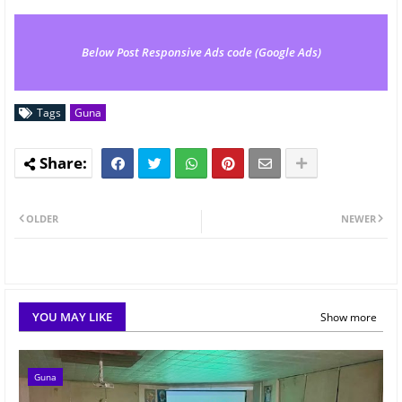
Below Post Responsive Ads code (Google Ads)
Tags
Guna
OLDER
NEWER
YOU MAY LIKE
Show more
Guna