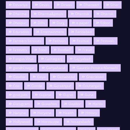
Devariya
Devas
Dewas
Dhamtari
Dhar
Dharma
Dharma&Jotishi
Dharmik
Dharnik
Dholpur
Dilhi
Durg
e paper
Editor
Education
Entertainment
Faridabad
Farmers Services
Fashion
Festival
Festivals
Festivels
Food
Football
Fraud
Fungus Virus
Gairatganj
Gajiyabad
gandhi nagar
Gariyaband
Gaurela-Pendra-Marwahi
Gawlior
Gaya
Gaziabaad
Ghaziabad
Goa
Gonda
Gorakhpur
Gouhargan
govt.jobs
Gujarat
Gujrat
Guna
Gurugram
Guwahati
Gwalior
Harda
Hariyna
Haryana
Health
History
Hollywood
Horoscope
hosagabade