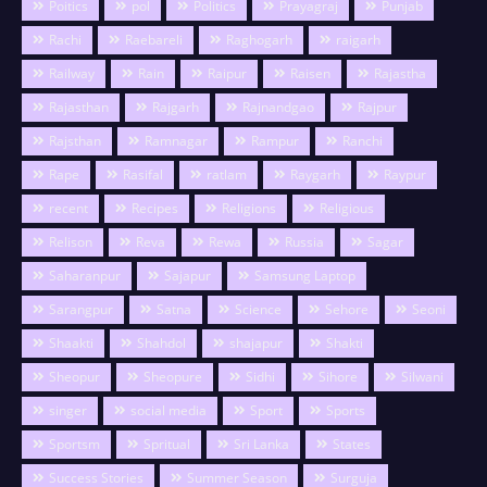
Poitics
pol
Politics
Prayagraj
Punjab
Rachi
Raebareli
Raghogarh
raigarh
Railway
Rain
Raipur
Raisen
Rajastha
Rajasthan
Rajgarh
Rajnandgao
Rajpur
Rajsthan
Ramnagar
Rampur
Ranchi
Rape
Rasifal
ratlam
Raygarh
Raypur
recent
Recipes
Religions
Religious
Relison
Reva
Rewa
Russia
Sagar
Saharanpur
Sajapur
Samsung Laptop
Sarangpur
Satna
Science
Sehore
Seoni
Shaakti
Shahdol
shajapur
Shakti
Sheopur
Sheopure
Sidhi
Sihore
Silwani
singer
social media
Sport
Sports
Sportsm
Spritual
Sri Lanka
States
Success Stories
Summer Season
Surguja