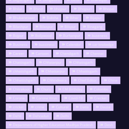
Bhilai
Bhind
bhojpur
Bhojpuri
Bhopal
Bhubaneswar
Bidisha
Bihar
Bijapur
Bilashpur
Bilaspur
Bilspur
Binagang
Bojpur
Bollywood
Burhanpur
buseness
Business
bussiness
Calendor
car knolwdge
Career
Cartoon
Chandigarh
Channai
Chattisgarh
Chhatarpur
Chhatisgarh
chhatishgarh
Chhattarpur
Chhattisgarh
Chhattishgarh
Chhindwara
Chief Editor
China
Chitrakoot
Churu
CM Birthday
Colombo
Corona
Corona Virus
Covid-19
Crecket
cricket
crime
Cultural
Datia
Dausa
Dehli
Dehradun
Delhi
Department of Higher Education Madhya Pradesh
Desh