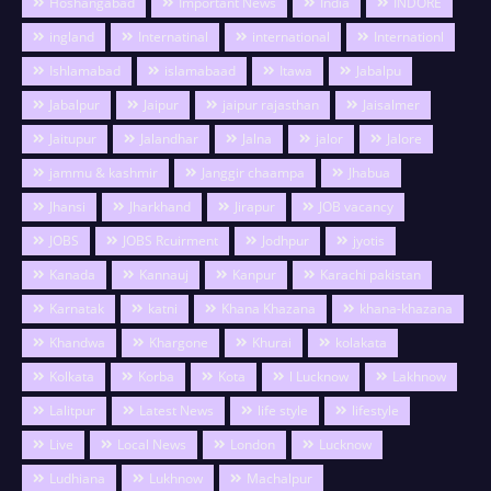
Hoshangabad
Important News
India
INDORE
ingland
Internatinal
international
Internationl
Ishlamabad
islamabaad
Itawa
Jabalpu
Jabalpur
Jaipur
jaipur rajasthan
Jaisalmer
Jaitupur
Jalandhar
Jalna
jalor
Jalore
jammu & kashmir
Janggir chaampa
Jhabua
Jhansi
Jharkhand
Jirapur
JOB vacancy
JOBS
JOBS Rcuirment
Jodhpur
jyotis
Kanada
Kannauj
Kanpur
Karachi pakistan
Karnatak
katni
Khana Khazana
khana-khazana
Khandwa
Khargone
Khurai
kolakata
Kolkata
Korba
Kota
l Lucknow
Lakhnow
Lalitpur
Latest News
life style
lifestyle
Live
Local News
London
Lucknow
Ludhiana
Lukhnow
Machalpur