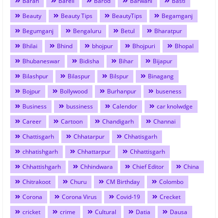
Baran
Bareli
Barod
Barwani
Basti
Beauty
Beauty Tips
BeautyTips
Begamganj
Begumganj
Bengaluru
Betul
Bharatpur
Bhilai
Bhind
bhojpur
Bhojpuri
Bhopal
Bhubaneswar
Bidisha
Bihar
Bijapur
Bilashpur
Bilaspur
Bilspur
Binagang
Bojpur
Bollywood
Burhanpur
buseness
Business
bussiness
Calendor
car knolwdge
Career
Cartoon
Chandigarh
Channai
Chattisgarh
Chhatarpur
Chhatisgarh
chhatishgarh
Chhattarpur
Chhattisgarh
Chhattishgarh
Chhindwara
Chief Editor
China
Chitrakoot
Churu
CM Birthday
Colombo
Corona
Corona Virus
Covid-19
Crecket
cricket
crime
Cultural
Datia
Dausa