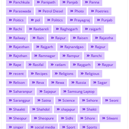
Panchkula
Panipath
Panjab
Panna
Paraswada
Petrol Diesel
Photo
Poetries
Poitics
pol
Politics
Prayagraj
Punjab
Rachi
Raebareli
Raghogarh
raigarh
Railway
Rain
Raipur
Raisen
Rajastha
Rajasthan
Rajgarh
Rajnandgao
Rajpur
Rajsthan
Ramnagar
Rampur
Ranchi
Rape
Rasifal
ratlam
Raygarh
Raypur
recent
Recipes
Religions
Religious
Relison
Reva
Rewa
Russia
Sagar
Saharanpur
Sajapur
Samsung Laptop
Sarangpur
Satna
Science
Sehore
Seoni
Shaakti
Shahdol
shajapur
Shakti
Sheopur
Sheopure
Sidhi
Sihore
Silwani
singer
social media
Sport
Sports