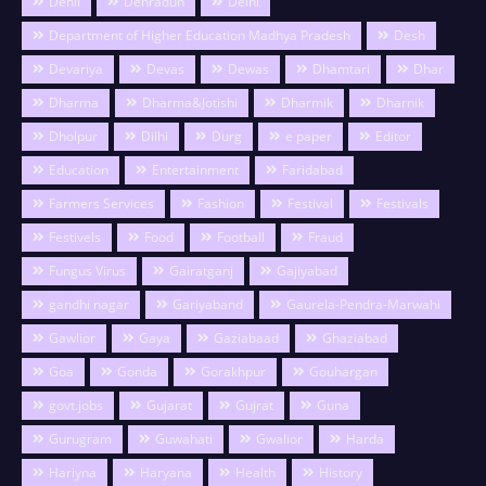
Dehli
Dehradun
Delhi
Department of Higher Education Madhya Pradesh
Desh
Devariya
Devas
Dewas
Dhamtari
Dhar
Dharma
Dharma&Jotishi
Dharmik
Dharnik
Dholpur
Dilhi
Durg
e paper
Editor
Education
Entertainment
Faridabad
Farmers Services
Fashion
Festival
Festivals
Festivels
Food
Football
Fraud
Fungus Virus
Gairatganj
Gajiyabad
gandhi nagar
Gariyaband
Gaurela-Pendra-Marwahi
Gawlior
Gaya
Gaziabaad
Ghaziabad
Goa
Gonda
Gorakhpur
Gouhargan
govt.jobs
Gujarat
Gujrat
Guna
Gurugram
Guwahati
Gwalior
Harda
Hariyna
Haryana
Health
History