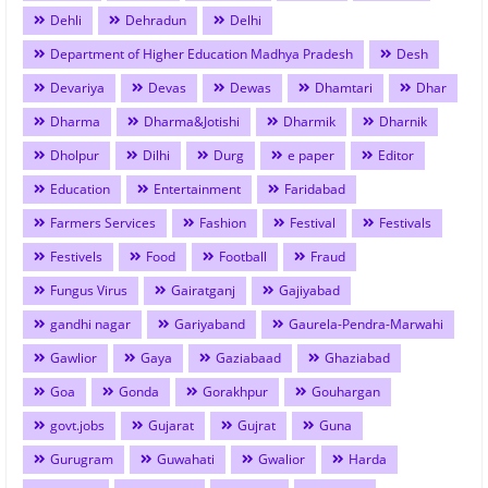
Dehli
Dehradun
Delhi
Department of Higher Education Madhya Pradesh
Desh
Devariya
Devas
Dewas
Dhamtari
Dhar
Dharma
Dharma&Jotishi
Dharmik
Dharnik
Dholpur
Dilhi
Durg
e paper
Editor
Education
Entertainment
Faridabad
Farmers Services
Fashion
Festival
Festivals
Festivels
Food
Football
Fraud
Fungus Virus
Gairatganj
Gajiyabad
gandhi nagar
Gariyaband
Gaurela-Pendra-Marwahi
Gawlior
Gaya
Gaziabaad
Ghaziabad
Goa
Gonda
Gorakhpur
Gouhargan
govt.jobs
Gujarat
Gujrat
Guna
Gurugram
Guwahati
Gwalior
Harda