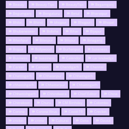
Beauty
Beauty Tips
BeautyTips
Begamganj
Begumganj
Bengaluru
Betul
Bharatpur
Bhilai
Bhind
bhojpur
Bhojpuri
Bhopal
Bhubaneswar
Bidisha
Bihar
Bijapur
Bilashpur
Bilaspur
Bilspur
Binagang
Bojpur
Bollywood
Burhanpur
buseness
Business
bussiness
Calendor
car knolwdge
Career
Cartoon
Chandigarh
Channai
Chattisgarh
Chhatarpur
Chhatisgarh
chhatishgarh
Chhattarpur
Chhattisgarh
Chhattishgarh
Chhindwara
Chief Editor
China
Chitrakoot
Churu
CM Birthday
Colombo
Corona
Corona Virus
Covid-19
Crecket
cricket
crime
Cultural
Datia
Dausa