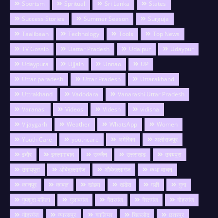
Sportsm
Spritual
Sri Lanka
States
Success Stories
Summer Season
Surguja
Taalibaan
Technology
Tools
Top News
TV Gossip
Uattar Pradesh
Udaipur
Udaypur
Udaypura
Ujjain
Unnao
UP
Uttar paradesh
Uttar Pradesh
Uttarakhand
Uttrakhand
Vadodara
Vanarashi Uttar Pradesh
Varanasi
Videos
Videsh
vidisha
Vijaygarh
Weather
WhatsApp
Women
Youth Care
youthcare
अमेरिका
अलीराजपुर
इंदौर
इस्लामाबाद
उज्जैन
उत्तराखंड
उदयपुरा
उदायपुरा
ओबेदुल्लागंज
औबेदुल्लागंज
कथा वाचन
कानपुर
काबुल
खंडवा
खंडेरा
गङी
गुना
गुमशुदा महिला
गुलाबगंज
गैतरगंज
गैरतगंज
गोहरगंज
गौहरगंज
ग्यारसपुर
ग्वालियर
चिकलोद
छतरपुर