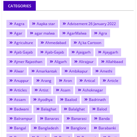
CATEGORIES
Aagra
Aapka star
Advisement 26 January 2022
Agar
agar malwa
AgarMalwa
Agra
Agriculture
Ahmedabad
Aj ka Cartoon
Ajab Gajab
Ajab-Gajab
Ajaigarh
Ajaygarh
Ajmer Rajasthan
Aligarh
Alirajpur
Allahbaad
Alwar
Amarkantak
Ambikapur
Amethi
Anuppur
Arang
Aron
Artical
Article
Articles
Artist
Asam
Ashoknagar
Assam
Ayodhya
Baalod
Badrinath
Badwani
Balaghat
Balalghat
Balod
Balrampur
Banaras
Banarasi
Banda
Bangal
Bangladesh
Banglore
Barabanki