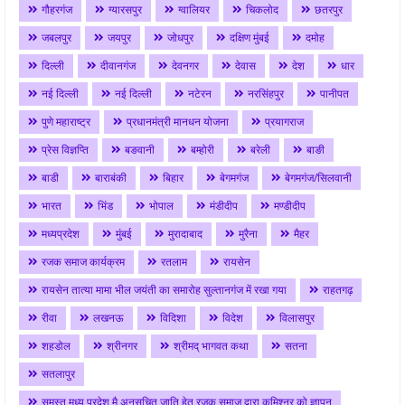
गौहरगंज
ग्यारसपुर
ग्वालियर
चिकलोद
छतरपुर
जबलपुर
जयपुर
जोधपुर
दक्षिण मुंबई
दमोह
दिल्ली
दीवानगंज
देवनगर
देवास
देश
धार
नई दिल्ली
नई दिल्ली
नटेरन
नरसिंहपुर
पानीपत
पुणे महाराष्ट्र
प्रधानमंत्री मानधन योजना
प्रयागराज
प्रेस विज्ञप्ति
बङवानी
बम्होरी
बरेली
बाङी
बाडी
बाराबंकी
बिहार
बेगमगंज
बेगमगंज/सिलवानी
भारत
भिंड
भोपाल
मंडीदीप
मण्डीदीप
मध्यप्रदेश
मुंबई
मुरादाबाद
मुरैना
मैहर
रजक समाज कार्यक्रम
रतलाम
रायसेन
रायसेन तात्या मामा भील जयंती का समारोह सुल्तानगंज में रखा गया
राहतगढ़
रीवा
लखनऊ
विदिशा
विदेश
विलासपुर
शहडोल
श्रीनगर
श्रीमद् भागवत कथा
सतना
सतलापुर
समस्त मध्य प्रदेश मै अनुसूचित जाति हेतु रजक समाज द्वारा कमिश्नर को ज्ञापन