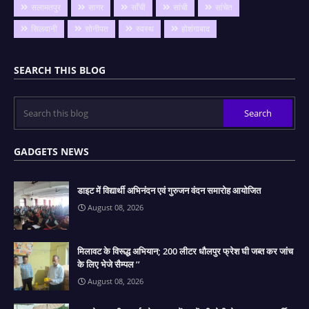
सलामतपुर
सागर
साँची
सांची
सांचेत
सिलवानी
सोनीपत
स्वस्थ
होशंगाबाद
SEARCH THIS BLOG
GADGETS NEWS
डाइट में विद्यार्थी अभिनंदन एवं गुरुजन वंदन समारोह आयोजित
August 08, 2026
मिलावट के विरूद्ध अभियान; 200 लीटर धौलपुर फ्रेश घी जब्‍त कर जांच
के लिए भेजे सैम्‍पल ’’
August 08, 2026