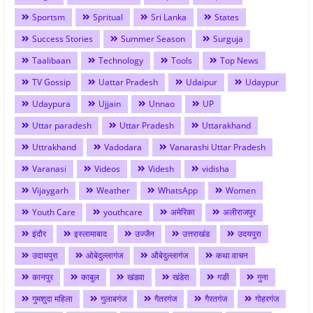
Sportsm
Spritual
Sri Lanka
States
Success Stories
Summer Season
Surguja
Taalibaan
Technology
Tools
Top News
TV Gossip
Uattar Pradesh
Udaipur
Udaypur
Udaypura
Ujjain
Unnao
UP
Uttar paradesh
Uttar Pradesh
Uttarakhand
Uttrakhand
Vadodara
Vanarashi Uttar Pradesh
Varanasi
Videos
Videsh
vidisha
Vijaygarh
Weather
WhatsApp
Women
Youth Care
youthcare
अमेरिका
अलीराजपुर
इंदौर
इस्लामाबाद
उज्जैन
उत्तराखंड
उदयपुरा
उदायपुरा
ओबेदुल्लागंज
औबेदुल्लागंज
कथा वाचन
कानपुर
काबुल
खंडवा
खंडेरा
गङी
गुना
गुमशुदा महिला
गुलाबगंज
गैतरगंज
गैरतगंज
गोहरगंज