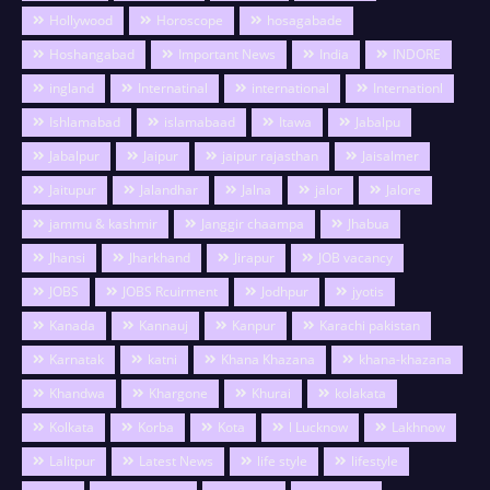
Hollywood
Horoscope
hosagabade
Hoshangabad
Important News
India
INDORE
ingland
Internatinal
international
Internationl
Ishlamabad
islamabaad
Itawa
Jabalpu
Jabalpur
Jaipur
jaipur rajasthan
Jaisalmer
Jaitupur
Jalandhar
Jalna
jalor
Jalore
jammu & kashmir
Janggir chaampa
Jhabua
Jhansi
Jharkhand
Jirapur
JOB vacancy
JOBS
JOBS Rcuirment
Jodhpur
jyotis
Kanada
Kannauj
Kanpur
Karachi pakistan
Karnatak
katni
Khana Khazana
khana-khazana
Khandwa
Khargone
Khurai
kolakata
Kolkata
Korba
Kota
l Lucknow
Lakhnow
Lalitpur
Latest News
life style
lifestyle