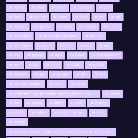
जबलपुर
जयपुर
जोधपुर
दक्षिण मुंबई
दमोह
दिल्ली
दीवानगंज
देवनगर
देवास
देश
धार
नई दिल्ली
नई दिल्ली
नटेरन
नरसिंहपुर
पानीपत
पुणे महाराष्ट्र
प्रधानमंत्री मानधन योजना
प्रयागराज
प्रेस विज्ञप्ति
बङवानी
बम्होरी
बरेली
बाङी
बाडी
बाराबंकी
बिहार
बेगमगंज
बेगमगंज/सिलवानी
भारत
भिंड
भोपाल
मंडीदीप
मण्डीदीप
मध्यप्रदेश
मुंबई
मुरादाबाद
मुरैना
मैहर
रजक समाज कार्यक्रम
रतलाम
रायसेन
रायसेन तात्या मामा भील जयंती का समारोह सुल्तानगंज में रखा गया
राहतगढ़
रीवा
लखनऊ
विदिशा
विदेश
विलासपुर
शहडोल
श्रीनगर
श्रीमद् भागवत कथा
सतना
सतलापुर
समस्त मध्य प्रदेश मै अनुसूचित जाति हेतु रजक समाज द्वारा कमिश्नर को ज्ञापन