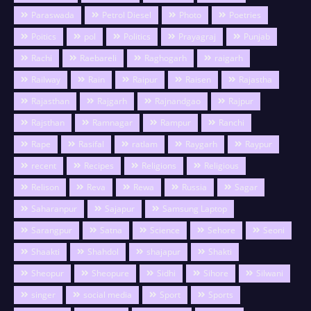
Paraswada
Petrol Diesel
Photo
Poetries
Poitics
pol
Politics
Prayagraj
Punjab
Rachi
Raebareli
Raghogarh
raigarh
Railway
Rain
Raipur
Raisen
Rajastha
Rajasthan
Rajgarh
Rajnandgao
Rajpur
Rajsthan
Ramnagar
Rampur
Ranchi
Rape
Rasifal
ratlam
Raygarh
Raypur
recent
Recipes
Religions
Religious
Relison
Reva
Rewa
Russia
Sagar
Saharanpur
Sajapur
Samsung Laptop
Sarangpur
Satna
Science
Sehore
Seoni
Shaakti
Shahdol
shajapur
Shakti
Sheopur
Sheopure
Sidhi
Sihore
Silwani
singer
social media
Sport
Sports