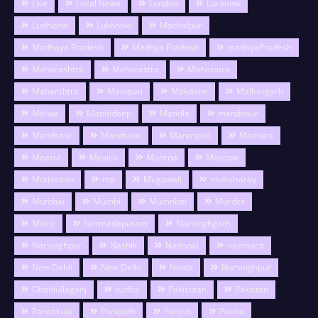
Live
Local News
London
Lucknow
Ludhiana
Lukhnow
Machalpur
Madhaya Pradesh
Madhya Pradesh
madhyaPradesh
Maharashtra
Maharastra
Maharatra
Maharshtra
Mainpuri
Makdone
Malhargarh
Malwa
Mandideep
Mandla
mandosur
Mandsaur
Mandsuar
Manmpuri
Mathura
Meerut
Mexico
Morena
Moscow
Motivation
mp
Mugawali
mukulsaray
Mumbai
Mumbi
Mumnbai
Murder
Music
Narmadapuram
Narsinghgarh
Narsinghpur
Nashik
National
neemach
New Dehli
New Delhi
Noida
Nursinghpur
Obaidullaganj
outfits
Pakistaan
Pakistan
Panchkula
Panipath
Panjab
Panna