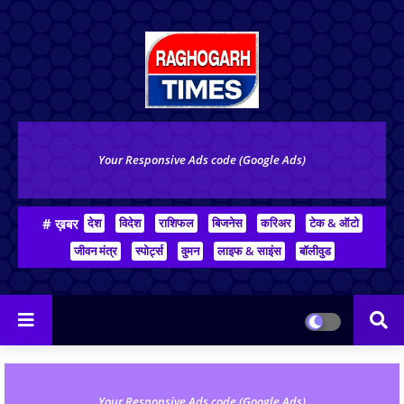
Your Responsive Ads code (Google Ads)
# ख़बर
देश
विदेश
राशिफल
बिजनेस
करिअर
टेक & ऑटो
जीवन मंत्र
स्पोर्ट्स
वुमन
लाइफ & साइंस
बॉलीवुड
Your Responsive Ads code (Google Ads)