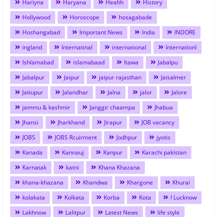
Hariyna
Haryana
Health
History
Hollywood
Horoscope
hosagabade
Hoshangabad
Important News
India
INDORE
ingland
Internatinal
international
Internationl
Ishlamabad
islamabaad
Itawa
Jabalpu
Jabalpur
Jaipur
jaipur rajasthan
Jaisalmer
Jaitupur
Jalandhar
Jalna
jalor
Jalore
jammu & kashmir
Janggir chaampa
Jhabua
Jhansi
Jharkhand
Jirapur
JOB vacancy
JOBS
JOBS Rcuirment
Jodhpur
jyotis
Kanada
Kannauj
Kanpur
Karachi pakistan
Karnatak
katni
Khana Khazana
khana-khazana
Khandwa
Khargone
Khurai
kolakata
Kolkata
Korba
Kota
l Lucknow
Lakhnow
Lalitpur
Latest News
life style