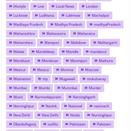
lifestyle
Live
Local News
London
Lucknow
Ludhiana
Lukhnow
Machalpur
Madhaya Pradesh
Madhya Pradesh
madhyaPradesh
Maharashtra
Maharastra
Maharatra
Maharshtra
Mainpuri
Makdone
Malhargarh
Malwa
Mandideep
Mandla
mandosur
Mandsaur
Mandsuar
Manmpuri
Mathura
Meerut
Mexico
Morena
Moscow
Motivation
mp
Mugawali
mukulsaray
Mumbai
Mumbi
Mumnbai
Murder
Music
Narmadapuram
Narsinghgarh
Narsinghpur
Nashik
National
neemach
New Dehli
New Delhi
Noida
Nursinghpur
Obaidullaganj
outfits
Pakistaan
Pakistan