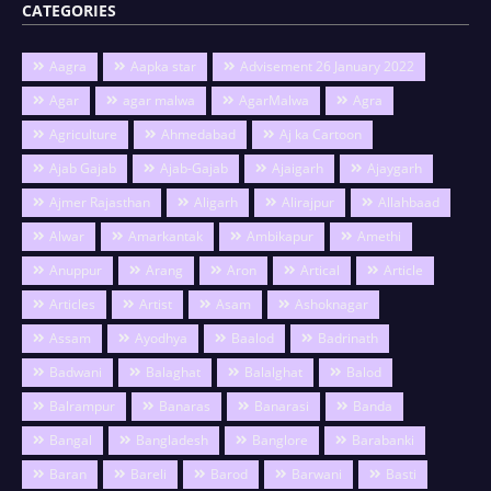
CATEGORIES
Aagra
Aapka star
Advisement 26 January 2022
Agar
agar malwa
AgarMalwa
Agra
Agriculture
Ahmedabad
Aj ka Cartoon
Ajab Gajab
Ajab-Gajab
Ajaigarh
Ajaygarh
Ajmer Rajasthan
Aligarh
Alirajpur
Allahbaad
Alwar
Amarkantak
Ambikapur
Amethi
Anuppur
Arang
Aron
Artical
Article
Articles
Artist
Asam
Ashoknagar
Assam
Ayodhya
Baalod
Badrinath
Badwani
Balaghat
Balalghat
Balod
Balrampur
Banaras
Banarasi
Banda
Bangal
Bangladesh
Banglore
Barabanki
Baran
Bareli
Barod
Barwani
Basti