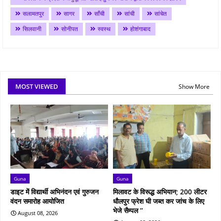
सलामतपुर
सागर
साँची
सांची
सांचेत
सिलवानी
सोनीपत
स्वस्थ
होशंगाबाद
MOST VIEWED
Show More
Guna
Guna
डाइट में विद्यार्थी अभिनंदन एवं गुरुजन
मिलावट के विरूद्ध अभियान; 200 लीटर
वंदन समारोह आयोजित
धौलपुर फ्रेश घी जब्‍त कर जांच के लिए
भेजे सैम्‍पल ’’
August 08, 2026