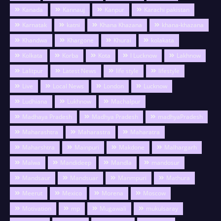
Kanada
Kannauj
Kanpur
Karachi pakistan
Karnatak
katni
Khana Khazana
khana-khazana
Khandwa
Khargone
Khurai
kolakata
Kolkata
Korba
Kota
l Lucknow
Lakhnow
Lalitpur
Latest News
life style
lifestyle
Live
Local News
London
Lucknow
Ludhiana
Lukhnow
Machalpur
Madhaya Pradesh
Madhya Pradesh
madhyaPradesh
Maharashtra
Maharastra
Maharatra
Maharshtra
Mainpuri
Makdone
Malhargarh
Malwa
Mandideep
Mandla
mandosur
Mandsaur
Mandsuar
Manmpuri
Mathura
Meerut
Mexico
Morena
Moscow
Motivation
mp
Mugawali
mukulsaray