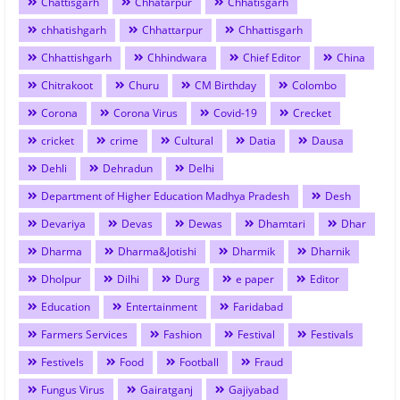
Chattisgarh
Chhatarpur
Chhatisgarh
chhatishgarh
Chhattarpur
Chhattisgarh
Chhattishgarh
Chhindwara
Chief Editor
China
Chitrakoot
Churu
CM Birthday
Colombo
Corona
Corona Virus
Covid-19
Crecket
cricket
crime
Cultural
Datia
Dausa
Dehli
Dehradun
Delhi
Department of Higher Education Madhya Pradesh
Desh
Devariya
Devas
Dewas
Dhamtari
Dhar
Dharma
Dharma&Jotishi
Dharmik
Dharnik
Dholpur
Dilhi
Durg
e paper
Editor
Education
Entertainment
Faridabad
Farmers Services
Fashion
Festival
Festivals
Festivels
Food
Football
Fraud
Fungus Virus
Gairatganj
Gajiyabad