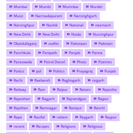
Mumbai
Mumbi
Mumnbai
Murder
Music
Narmadapuram
Narsinghgarh
Narsinghpur
Nashik
National
neemach
New Dehli
New Delhi
Noida
Nursinghpur
Obaidullaganj
outfits
Pakistaan
Pakistan
Panchkula
Panipath
Panjab
Panna
Paraswada
Petrol Diesel
Photo
Poetries
Poitics
pol
Politics
Prayagraj
Punjab
Rachi
Raebareli
Raghogarh
raigarh
Railway
Rain
Raipur
Raisen
Rajastha
Rajasthan
Rajgarh
Rajnandgao
Rajpur
Rajsthan
Ramnagar
Rampur
Ranchi
Rape
Rasifal
ratlam
Raygarh
Raypur
recent
Recipes
Religions
Religious