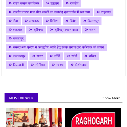
रजक समाज कार्यक्रम
रतलाम
रायसेन
रायसेन तात्या मामा भील जयंती का समारोह सुल्तानगंज में रखा गया
राहतगढ़
रीवा
लखनऊ
विदिशा
विदेश
विलासपुर
शहडोल
श्रीनगर
श्रीमद् भागवत कथा
सतना
सतलापुर
समस्त मध्य प्रदेश मै अनुसूचित जाति हेतु रजक समाज द्वारा कमिश्नर को ज्ञापन
सलामतपुर
सागर
साँची
सांची
सांचेत
सिलवानी
सोनीपत
स्वस्थ
होशंगाबाद
MOST VIEWED
Show More