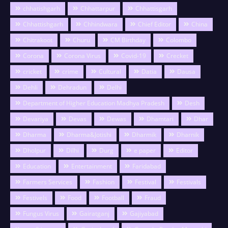
chhatishgarh
Chhattarpur
Chhattisgarh
Chhattishgarh
Chhindwara
Chief Editor
China
Chitrakoot
Churu
CM Birthday
Colombo
Corona
Corona Virus
Covid-19
Crecket
cricket
crime
Cultural
Datia
Dausa
Dehli
Dehradun
Delhi
Department of Higher Education Madhya Pradesh
Desh
Devariya
Devas
Dewas
Dhamtari
Dhar
Dharma
Dharma&Jotishi
Dharmik
Dharnik
Dholpur
Dilhi
Durg
e paper
Editor
Education
Entertainment
Faridabad
Farmers Services
Fashion
Festival
Festivals
Festivels
Food
Football
Fraud
Fungus Virus
Gairatganj
Gajiyabad