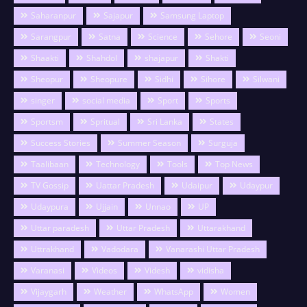
Saharanpur
Sajapur
Samsung Laptop
Sarangpur
Satna
Science
Sehore
Seoni
Shaakti
Shahdol
shajapur
Shakti
Sheopur
Sheopure
Sidhi
Sihore
Silwani
singer
social media
Sport
Sports
Sportsm
Spritual
Sri Lanka
States
Success Stories
Summer Season
Surguja
Taalibaan
Technology
Tools
Top News
TV Gossip
Uattar Pradesh
Udaipur
Udaypur
Udaypura
Ujjain
Unnao
UP
Uttar paradesh
Uttar Pradesh
Uttarakhand
Uttrakhand
Vadodara
Vanarashi Uttar Pradesh
Varanasi
Videos
Videsh
vidisha
Vijaygarh
Weather
WhatsApp
Women