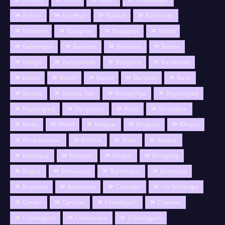
Assam
Ayodhya
Baalod
Badrinath
Badwani
Balaghat
Balalghat
Balod
Balrampur
Banaras
Banarasi
Banda
Bangal
Bangladesh
Banglore
Barabanki
Baran
Bareli
Barod
Barwani
Basti
Beauty
Beauty Tips
BeautyTips
Begamganj
Begumganj
Bengaluru
Betul
Bharatpur
Bhilai
Bhind
bhojpur
Bhojpuri
Bhopal
Bhubaneswar
Bidisha
Bihar
Bijapur
Bilashpur
Bilaspur
Bilspur
Binagang
Bojpur
Bollywood
Burhanpur
buseness
Business
bussiness
Calendor
car knolwdge
Career
Cartoon
Chandigarh
Channai
Chattisgarh
Chhatarpur
Chhatisgarh