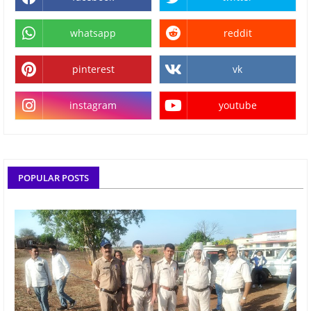
whatsapp
reddit
pinterest
vk
instagram
youtube
POPULAR POSTS