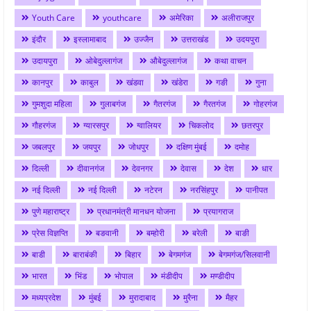
Youth Care
youthcare
अमेरिका
अलीराजपुर
इंदौर
इस्लामाबाद
उज्जैन
उत्तराखंड
उदयपुरा
उदायपुरा
ओबेदुल्लागंज
औबेदुल्लागंज
कथा वाचन
कानपुर
काबुल
खंडवा
खंडेरा
गङी
गुना
गुमशुदा महिला
गुलाबगंज
गैतरगंज
गैरतगंज
गोहरगंज
गौहरगंज
ग्यारसपुर
ग्वालियर
चिकलोद
छतरपुर
जबलपुर
जयपुर
जोधपुर
दक्षिण मुंबई
दमोह
दिल्ली
दीवानगंज
देवनगर
देवास
देश
धार
नई दिल्ली
नई दिल्ली
नटेरन
नरसिंहपुर
पानीपत
पुणे महाराष्ट्र
प्रधानमंत्री मानधन योजना
प्रयागराज
प्रेस विज्ञप्ति
बङवानी
बम्होरी
बरेली
बाङी
बाडी
बाराबंकी
बिहार
बेगमगंज
बेगमगंज/सिलवानी
भारत
भिंड
भोपाल
मंडीदीप
मण्डीदीप
मध्यप्रदेश
मुंबई
मुरादाबाद
मुरैना
मैहर