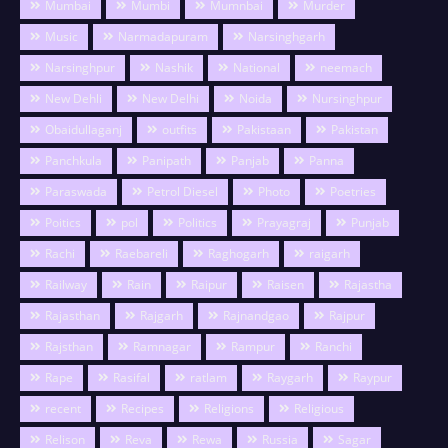
Mumbai
Mumbi
Mumnbai
Murder
Music
Narmadapuram
Narsinghgarh
Narsinghpur
Nashik
National
neemach
New Dehli
New Delhi
Noida
Nursinghpur
Obaidullaganj
outfits
Pakistaan
Pakistan
Panchkula
Panipath
Panjab
Panna
Paraswada
Petrol Diesel
Photo
Poetries
Poitics
pol
Politics
Prayagraj
Punjab
Rachi
Raebareli
Raghogarh
raigarh
Railway
Rain
Raipur
Raisen
Rajastha
Rajasthan
Rajgarh
Rajnandgao
Rajpur
Rajsthan
Ramnagar
Rampur
Ranchi
Rape
Rasifal
ratlam
Raygarh
Raypur
recent
Recipes
Religions
Religious
Relison
Reva
Rewa
Russia
Sagar