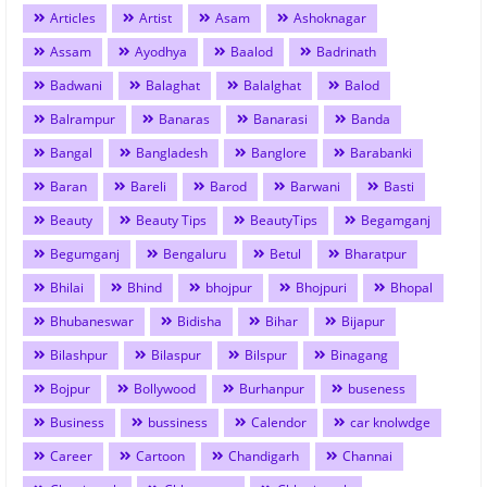
Articles
Artist
Asam
Ashoknagar
Assam
Ayodhya
Baalod
Badrinath
Badwani
Balaghat
Balalghat
Balod
Balrampur
Banaras
Banarasi
Banda
Bangal
Bangladesh
Banglore
Barabanki
Baran
Bareli
Barod
Barwani
Basti
Beauty
Beauty Tips
BeautyTips
Begamganj
Begumganj
Bengaluru
Betul
Bharatpur
Bhilai
Bhind
bhojpur
Bhojpuri
Bhopal
Bhubaneswar
Bidisha
Bihar
Bijapur
Bilashpur
Bilaspur
Bilspur
Binagang
Bojpur
Bollywood
Burhanpur
buseness
Business
bussiness
Calendor
car knolwdge
Career
Cartoon
Chandigarh
Channai