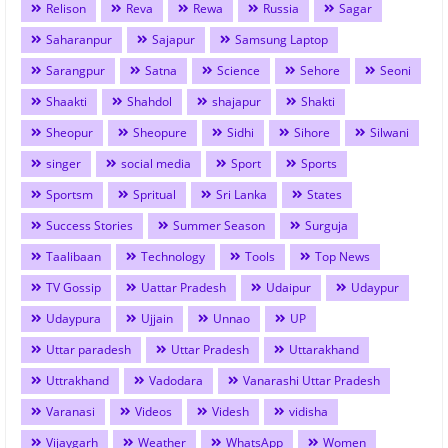
Relison
Reva
Rewa
Russia
Sagar
Saharanpur
Sajapur
Samsung Laptop
Sarangpur
Satna
Science
Sehore
Seoni
Shaakti
Shahdol
shajapur
Shakti
Sheopur
Sheopure
Sidhi
Sihore
Silwani
singer
social media
Sport
Sports
Sportsm
Spritual
Sri Lanka
States
Success Stories
Summer Season
Surguja
Taalibaan
Technology
Tools
Top News
TV Gossip
Uattar Pradesh
Udaipur
Udaypur
Udaypura
Ujjain
Unnao
UP
Uttar paradesh
Uttar Pradesh
Uttarakhand
Uttrakhand
Vadodara
Vanarashi Uttar Pradesh
Varanasi
Videos
Videsh
vidisha
Vijaygarh
Weather
WhatsApp
Women