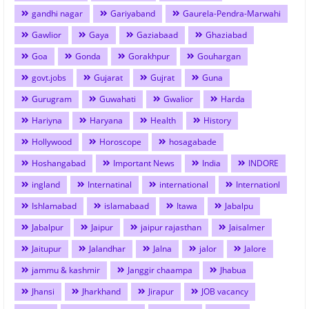
gandhi nagar
Gariyaband
Gaurela-Pendra-Marwahi
Gawlior
Gaya
Gaziabaad
Ghaziabad
Goa
Gonda
Gorakhpur
Gouhargan
govt.jobs
Gujarat
Gujrat
Guna
Gurugram
Guwahati
Gwalior
Harda
Hariyna
Haryana
Health
History
Hollywood
Horoscope
hosagabade
Hoshangabad
Important News
India
INDORE
ingland
Internatinal
international
Internationl
Ishlamabad
islamabaad
Itawa
Jabalpu
Jabalpur
Jaipur
jaipur rajasthan
Jaisalmer
Jaitupur
Jalandhar
Jalna
jalor
Jalore
jammu & kashmir
Janggir chaampa
Jhabua
Jhansi
Jharkhand
Jirapur
JOB vacancy