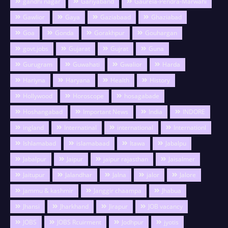
gandhi nagar
Gariyaband
Gaurela-Pendra-Marwahi
Gawlior
Gaya
Gaziabaad
Ghaziabad
Goa
Gonda
Gorakhpur
Gouhargan
govt.jobs
Gujarat
Gujrat
Guna
Gurugram
Guwahati
Gwalior
Harda
Hariyna
Haryana
Health
History
Hollywood
Horoscope
hosagabade
Hoshangabad
Important News
India
INDORE
ingland
Internatinal
international
Internationl
Ishlamabad
islamabaad
Itawa
Jabalpu
Jabalpur
Jaipur
jaipur rajasthan
Jaisalmer
Jaitupur
Jalandhar
Jalna
jalor
Jalore
jammu & kashmir
Janggir chaampa
Jhabua
Jhansi
Jharkhand
Jirapur
JOB vacancy
JOBS
JOBS Rcuirment
Jodhpur
jyotis