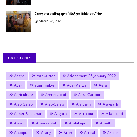
पेंशनर संघ राघौगढ़ द्वारा मेडिटेशन शिविर आयोजित
March 28, 2026
CATEGORIES
Aagra
Aapka star
Advisement 26 January 2022
Agar
agar malwa
AgarMalwa
Agra
Agriculture
Ahmedabad
Aj ka Cartoon
Ajab Gajab
Ajab-Gajab
Ajaigarh
Ajaygarh
Ajmer Rajasthan
Aligarh
Alirajpur
Allahbaad
Alwar
Amarkantak
Ambikapur
Amethi
Anuppur
Arang
Aron
Artical
Article