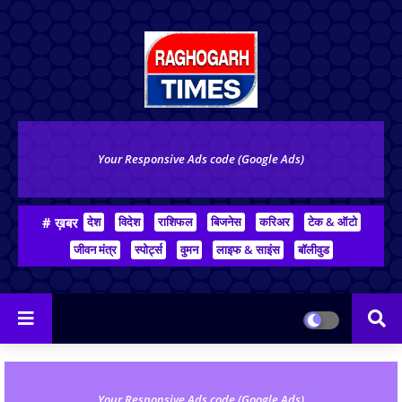
Your Responsive Ads code (Google Ads)
# ख़बर
देश
विदेश
राशिफल
बिजनेस
करिअर
टेक & ऑटो
जीवन मंत्र
स्पोर्ट्स
वुमन
लाइफ & साइंस
बॉलीवुड
Your Responsive Ads code (Google Ads)