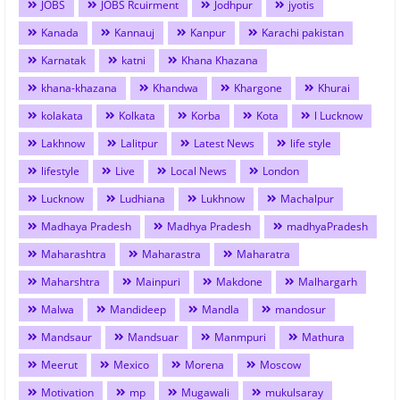
JOBS
JOBS Rcuirment
Jodhpur
jyotis
Kanada
Kannauj
Kanpur
Karachi pakistan
Karnatak
katni
Khana Khazana
khana-khazana
Khandwa
Khargone
Khurai
kolakata
Kolkata
Korba
Kota
l Lucknow
Lakhnow
Lalitpur
Latest News
life style
lifestyle
Live
Local News
London
Lucknow
Ludhiana
Lukhnow
Machalpur
Madhaya Pradesh
Madhya Pradesh
madhyaPradesh
Maharashtra
Maharastra
Maharatra
Maharshtra
Mainpuri
Makdone
Malhargarh
Malwa
Mandideep
Mandla
mandosur
Mandsaur
Mandsuar
Manmpuri
Mathura
Meerut
Mexico
Morena
Moscow
Motivation
mp
Mugawali
mukulsaray