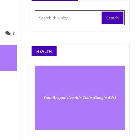
0
HEALTH
Your Responsive Ads Code (Google Ads)