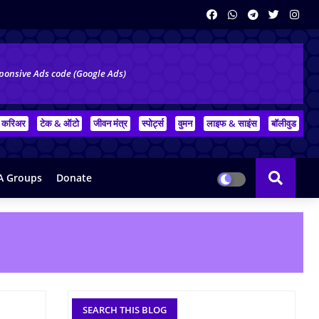
ponsive Ads code (Google Ads)
करिअर
टेक & ऑटो
जीवन मंत्र
स्पोर्ट्स
वुमन
लाइफ & साइंस
बॉलीवुड
 Groups
Donate
SEARCH THIS BLOG