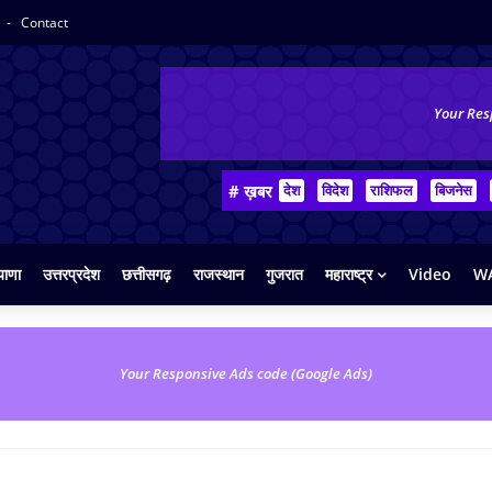
y
Contact
Your Res
# ख़बर
देश
विदेश
राशिफल
बिजनेस
याणा
उत्तरप्रदेश
छत्तीसगढ़
राजस्थान
गुजरात
महाराष्ट्र
Video
WA
Your Responsive Ads code (Google Ads)