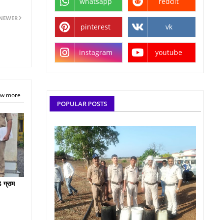
whatsapp
reddit
NEWER
pinterest
vk
instagram
youtube
w more
POPULAR POSTS
 ग्राम