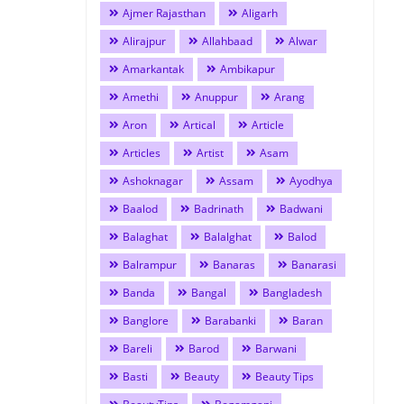
Ajmer Rajasthan
Aligarh
Alirajpur
Allahbaad
Alwar
Amarkantak
Ambikapur
Amethi
Anuppur
Arang
Aron
Artical
Article
Articles
Artist
Asam
Ashoknagar
Assam
Ayodhya
Baalod
Badrinath
Badwani
Balaghat
Balalghat
Balod
Balrampur
Banaras
Banarasi
Banda
Bangal
Bangladesh
Banglore
Barabanki
Baran
Bareli
Barod
Barwani
Basti
Beauty
Beauty Tips