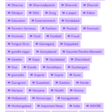
Dharma
Dharma&Jotishi
Dharmik
Dharnik
Dholpur
Dilhi
Durg
e paper
Editor
Education
Entertainment
Faridabad
Farmers Services
Fashion
Festival
Festivals
Festivels
Food
Football
Fraud
Fungus Virus
Gairatganj
Gajiyabad
gandhi nagar
Gariyaband
Gaurela-Pendra-Marwahi
Gawlior
Gaya
Gaziabaad
Ghaziabad
Goa
Gonda
Gorakhpur
Gouhargan
govt.jobs
Gujarat
Gujrat
Guna
Gurugram
Guwahati
Gwalior
Harda
Hariyna
Haryana
Health
History
Hollywood
Horoscope
hosagabade
Hoshangabad
Important News
India
INDORE