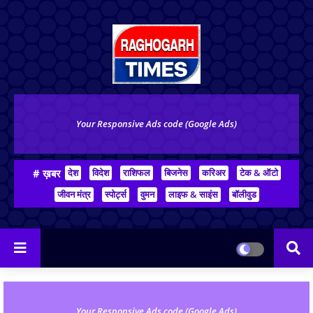
Your Responsive Ads code (Google Ads)
# ख़बर
देश
विदेश
राशिफल
बिजनेस
करिअर
टेक & ऑटो
जीवन मंत्र
स्पोर्ट्स
वुमन
लाइफ & साइंस
बॉलीवुड
Your Responsive Ads code (Google Ads)