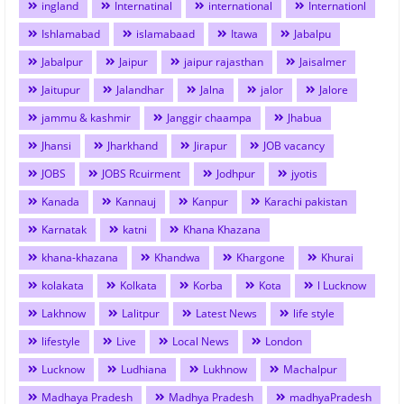
ingland
Internatinal
international
Internationl
Ishlamabad
islamabaad
Itawa
Jabalpu
Jabalpur
Jaipur
jaipur rajasthan
Jaisalmer
Jaitupur
Jalandhar
Jalna
jalor
Jalore
jammu & kashmir
Janggir chaampa
Jhabua
Jhansi
Jharkhand
Jirapur
JOB vacancy
JOBS
JOBS Rcuirment
Jodhpur
jyotis
Kanada
Kannauj
Kanpur
Karachi pakistan
Karnatak
katni
Khana Khazana
khana-khazana
Khandwa
Khargone
Khurai
kolakata
Kolkata
Korba
Kota
l Lucknow
Lakhnow
Lalitpur
Latest News
life style
lifestyle
Live
Local News
London
Lucknow
Ludhiana
Lukhnow
Machalpur
Madhaya Pradesh
Madhya Pradesh
madhyaPradesh