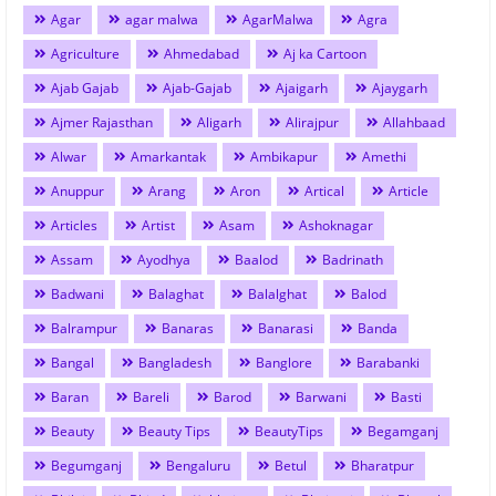
Agar
agar malwa
AgarMalwa
Agra
Agriculture
Ahmedabad
Aj ka Cartoon
Ajab Gajab
Ajab-Gajab
Ajaigarh
Ajaygarh
Ajmer Rajasthan
Aligarh
Alirajpur
Allahbaad
Alwar
Amarkantak
Ambikapur
Amethi
Anuppur
Arang
Aron
Artical
Article
Articles
Artist
Asam
Ashoknagar
Assam
Ayodhya
Baalod
Badrinath
Badwani
Balaghat
Balalghat
Balod
Balrampur
Banaras
Banarasi
Banda
Bangal
Bangladesh
Banglore
Barabanki
Baran
Bareli
Barod
Barwani
Basti
Beauty
Beauty Tips
BeautyTips
Begamganj
Begumganj
Bengaluru
Betul
Bharatpur