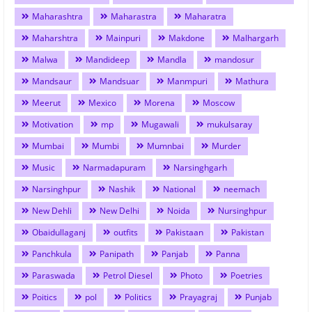
Maharashtra
Maharastra
Maharatra
Maharshtra
Mainpuri
Makdone
Malhargarh
Malwa
Mandideep
Mandla
mandosur
Mandsaur
Mandsuar
Manmpuri
Mathura
Meerut
Mexico
Morena
Moscow
Motivation
mp
Mugawali
mukulsaray
Mumbai
Mumbi
Mumnbai
Murder
Music
Narmadapuram
Narsinghgarh
Narsinghpur
Nashik
National
neemach
New Dehli
New Delhi
Noida
Nursinghpur
Obaidullaganj
outfits
Pakistaan
Pakistan
Panchkula
Panipath
Panjab
Panna
Paraswada
Petrol Diesel
Photo
Poetries
Poitics
pol
Politics
Prayagraj
Punjab