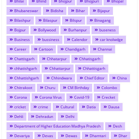
Bhilai
Bhind
bhojpur
Bhojpuri
Bhopal
Bhubaneswar
Bidisha
Bihar
Bijapur
Bilashpur
Bilaspur
Bilspur
Binagang
Bojpur
Bollywood
Burhanpur
buseness
Business
bussiness
Calendor
car knolwdge
Career
Cartoon
Chandigarh
Channai
Chattisgarh
Chhatarpur
Chhatisgarh
chhatishgarh
Chhattarpur
Chhattisgarh
Chhattishgarh
Chhindwara
Chief Editor
China
Chitrakoot
Churu
CM Birthday
Colombo
Corona
Corona Virus
Covid-19
Crecket
cricket
crime
Cultural
Datia
Dausa
Dehli
Dehradun
Delhi
Department of Higher Education Madhya Pradesh
Desh
Devariya
Devas
Dewas
Dhamtari
Dhar