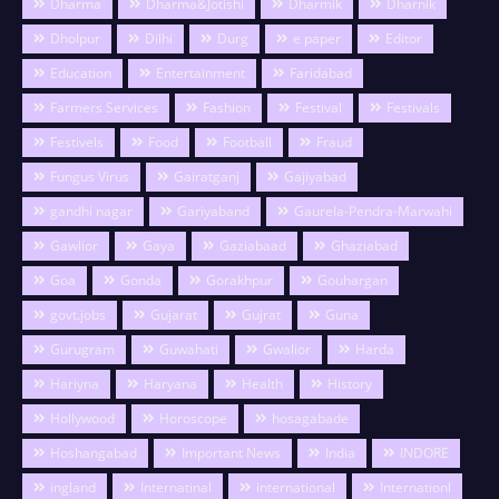
Dharma
Dharma&Jotishi
Dharmik
Dharnik
Dholpur
Dilhi
Durg
e paper
Editor
Education
Entertainment
Faridabad
Farmers Services
Fashion
Festival
Festivals
Festivels
Food
Football
Fraud
Fungus Virus
Gairatganj
Gajiyabad
gandhi nagar
Gariyaband
Gaurela-Pendra-Marwahi
Gawlior
Gaya
Gaziabaad
Ghaziabad
Goa
Gonda
Gorakhpur
Gouhargan
govt.jobs
Gujarat
Gujrat
Guna
Gurugram
Guwahati
Gwalior
Harda
Hariyna
Haryana
Health
History
Hollywood
Horoscope
hosagabade
Hoshangabad
Important News
India
INDORE
ingland
Internatinal
international
Internationl