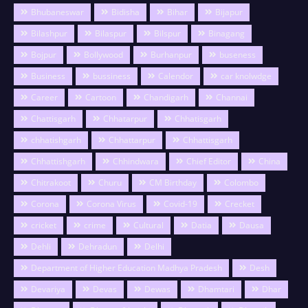
Bhubaneswar
Bidisha
Bihar
Bijapur
Bilashpur
Bilaspur
Bilspur
Binagang
Bojpur
Bollywood
Burhanpur
buseness
Business
bussiness
Calendor
car knolwdge
Career
Cartoon
Chandigarh
Channai
Chattisgarh
Chhatarpur
Chhatisgarh
chhatishgarh
Chhattarpur
Chhattisgarh
Chhattishgarh
Chhindwara
Chief Editor
China
Chitrakoot
Churu
CM Birthday
Colombo
Corona
Corona Virus
Covid-19
Crecket
cricket
crime
Cultural
Datia
Dausa
Dehli
Dehradun
Delhi
Department of Higher Education Madhya Pradesh
Desh
Devariya
Devas
Dewas
Dhamtari
Dhar