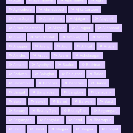
Agar
agar malwa
AgarMalwa
Agra
Agriculture
Ahmedabad
Aj ka Cartoon
Ajab Gajab
Ajab-Gajab
Ajaigarh
Ajaygarh
Ajmer Rajasthan
Aligarh
Alirajpur
Allahbaad
Alwar
Amarkantak
Ambikapur
Amethi
Anuppur
Arang
Aron
Artical
Article
Articles
Artist
Asam
Ashoknagar
Assam
Ayodhya
Baalod
Badrinath
Badwani
Balaghat
Balalghat
Balod
Balrampur
Banaras
Banarasi
Banda
Bangal
Bangladesh
Banglore
Barabanki
Baran
Bareli
Barod
Barwani
Basti
Beauty
Beauty Tips
BeautyTips
Begamganj
Begumganj
Bengaluru
Betul
Bharatpur
Bhilai
Bhind
bhojpur
Bhojpuri
Bhopal