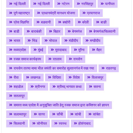
नई दिल्ली
नई दिल्ली
नटेरन
नरसिंहपुर
पानीपत
पुणे महाराष्ट्र
प्रधानमंत्री मानधन योजना
प्रयागराज
प्रेस विज्ञप्ति
बङवानी
बम्होरी
बरेली
बाङी
बाडी
बाराबंकी
बिहार
बेगमगंज
बेगमगंज/सिलवानी
भारत
भिंड
भोपाल
मंडीदीप
मण्डीदीप
मध्यप्रदेश
मुंबई
मुरादाबाद
मुरैना
मैहर
रजक समाज कार्यक्रम
रतलाम
रायसेन
रायसेन तात्या मामा भील जयंती का समारोह सुल्तानगंज में रखा गया
राहतगढ़
रीवा
लखनऊ
विदिशा
विदेश
विलासपुर
शहडोल
श्रीनगर
श्रीमद् भागवत कथा
सतना
सतलापुर
समस्त मध्य प्रदेश मै अनुसूचित जाति हेतु रजक समाज द्वारा कमिश्नर को ज्ञापन
सलामतपुर
सागर
साँची
सांची
सांचेत
सिलवानी
सोनीपत
स्वस्थ
होशंगाबाद