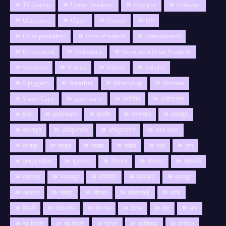
TV Gossip
Uattar Pradesh
Udaipur
Udaypur
Udaypura
Ujjain
Unnao
UP
Uttar paradesh
Uttar Pradesh
Uttarakhand
Uttrakhand
Vadodara
Vanarashi Uttar Pradesh
Varanasi
Videos
Videsh
vidisha
Vijaygarh
Weather
WhatsApp
Women
Youth Care
youthcare
अमेरिका
अलीराजपुर
इंदौर
इस्लामाबाद
उज्जैन
उत्तराखंड
उदयपुरा
उदायपुरा
ओबेदुल्लागंज
औबेदुल्लागंज
कथा वाचन
कानपुर
काबुल
खंडवा
खंडेरा
गङी
गुना
गुमशुदा महिला
गुलाबगंज
गैतरगंज
गैरतगंज
गोहरगंज
गौहरगंज
ग्यारसपुर
ग्वालियर
चिकलोद
छतरपुर
जबलपुर
जयपुर
जोधपुर
दक्षिण मुंबई
दमोह
दिल्ली
दीवानगंज
देवनगर
देवास
देश
धार
नई दिल्ली
नई दिल्ली
नटेरन
नरसिंहपुर
पानीपत