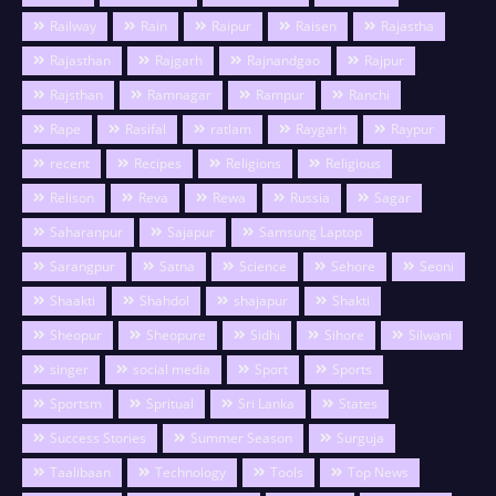
Railway
Rain
Raipur
Raisen
Rajastha
Rajasthan
Rajgarh
Rajnandgao
Rajpur
Rajsthan
Ramnagar
Rampur
Ranchi
Rape
Rasifal
ratlam
Raygarh
Raypur
recent
Recipes
Religions
Religious
Relison
Reva
Rewa
Russia
Sagar
Saharanpur
Sajapur
Samsung Laptop
Sarangpur
Satna
Science
Sehore
Seoni
Shaakti
Shahdol
shajapur
Shakti
Sheopur
Sheopure
Sidhi
Sihore
Silwani
singer
social media
Sport
Sports
Sportsm
Spritual
Sri Lanka
States
Success Stories
Summer Season
Surguja
Taalibaan
Technology
Tools
Top News