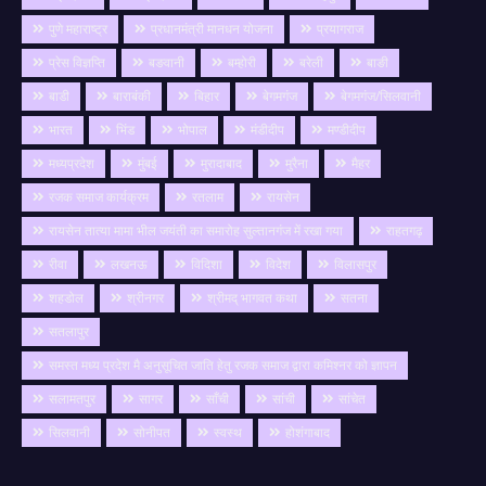
पुणे महाराष्ट्र
प्रधानमंत्री मानधन योजना
प्रयागराज
प्रेस विज्ञप्ति
बङवानी
बम्होरी
बरेली
बाङी
बाडी
बाराबंकी
बिहार
बेगमगंज
बेगमगंज/सिलवानी
भारत
भिंड
भोपाल
मंडीदीप
मण्डीदीप
मध्यप्रदेश
मुंबई
मुरादाबाद
मुरैना
मैहर
रजक समाज कार्यक्रम
रतलाम
रायसेन
रायसेन तात्या मामा भील जयंती का समारोह सुल्तानगंज में रखा गया
राहतगढ़
रीवा
लखनऊ
विदिशा
विदेश
विलासपुर
शहडोल
श्रीनगर
श्रीमद् भागवत कथा
सतना
सतलापुर
समस्त मध्य प्रदेश मै अनुसूचित जाति हेतु रजक समाज द्वारा कमिश्नर को ज्ञापन
सलामतपुर
सागर
साँची
सांची
सांचेत
सिलवानी
सोनीपत
स्वस्थ
होशंगाबाद