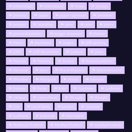
Ishlamabad
islamabaad
Itawa
Jabalpu
Jabalpur
Jaipur
jaipur rajasthan
Jaisalmer
Jaitupur
Jalandhar
Jalna
jalor
Jalore
jammu & kashmir
Janggir chaampa
Jhabua
Jhansi
Jharkhand
Jirapur
JOB vacancy
JOBS
JOBS Rcuirment
Jodhpur
jyotis
Kanada
Kannauj
Kanpur
Karachi pakistan
Karnatak
katni
Khana Khazana
khana-khazana
Khandwa
Khargone
Khurai
kolakata
Kolkata
Korba
Kota
l Lucknow
Lakhnow
Lalitpur
Latest News
life style
lifestyle
Live
Local News
London
Lucknow
Ludhiana
Lukhnow
Machalpur
Madhaya Pradesh
Madhya Pradesh
madhyaPradesh