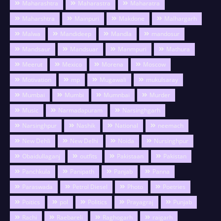
Maharashtra
Maharastra
Maharatra
Maharshtra
Mainpuri
Makdone
Malhargarh
Malwa
Mandideep
Mandla
mandosur
Mandsaur
Mandsuar
Manmpuri
Mathura
Meerut
Mexico
Morena
Moscow
Motivation
mp
Mugawali
mukulsaray
Mumbai
Mumbi
Mumnbai
Murder
Music
Narmadapuram
Narsinghgarh
Narsinghpur
Nashik
National
neemach
New Dehli
New Delhi
Noida
Nursinghpur
Obaidullaganj
outfits
Pakistaan
Pakistan
Panchkula
Panipath
Panjab
Panna
Paraswada
Petrol Diesel
Photo
Poetries
Poitics
pol
Politics
Prayagraj
Punjab
Rachi
Raebareli
Raghogarh
raigarh