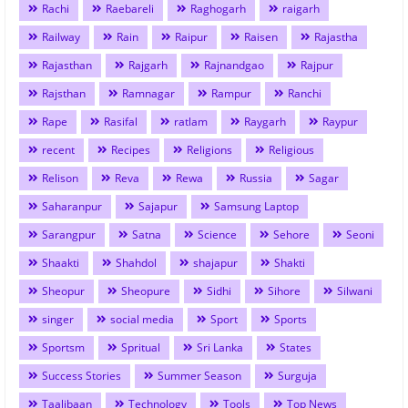
Rachi
Raebareli
Raghogarh
raigarh
Railway
Rain
Raipur
Raisen
Rajastha
Rajasthan
Rajgarh
Rajnandgao
Rajpur
Rajsthan
Ramnagar
Rampur
Ranchi
Rape
Rasifal
ratlam
Raygarh
Raypur
recent
Recipes
Religions
Religious
Relison
Reva
Rewa
Russia
Sagar
Saharanpur
Sajapur
Samsung Laptop
Sarangpur
Satna
Science
Sehore
Seoni
Shaakti
Shahdol
shajapur
Shakti
Sheopur
Sheopure
Sidhi
Sihore
Silwani
singer
social media
Sport
Sports
Sportsm
Spritual
Sri Lanka
States
Success Stories
Summer Season
Surguja
Taalibaan
Technology
Tools
Top News