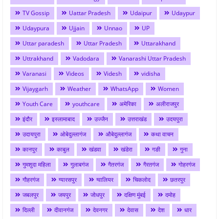
TV Gossip
Uattar Pradesh
Udaipur
Udaypur
Udaypura
Ujjain
Unnao
UP
Uttar paradesh
Uttar Pradesh
Uttarakhand
Uttrakhand
Vadodara
Vanarashi Uttar Pradesh
Varanasi
Videos
Videsh
vidisha
Vijaygarh
Weather
WhatsApp
Women
Youth Care
youthcare
अमेरिका
अलीराजपुर
इंदौर
इस्लामाबाद
उज्जैन
उत्तराखंड
उदयपुरा
उदायपुरा
ओबेदुल्लागंज
औबेदुल्लागंज
कथा वाचन
कानपुर
काबुल
खंडवा
खंडेरा
गङी
गुना
गुमशुदा महिला
गुलाबगंज
गैतरगंज
गैरतगंज
गोहरगंज
गौहरगंज
ग्यारसपुर
ग्वालियर
चिकलोद
छतरपुर
जबलपुर
जयपुर
जोधपुर
दक्षिण मुंबई
दमोह
दिल्ली
दीवानगंज
देवनगर
देवास
देश
धार