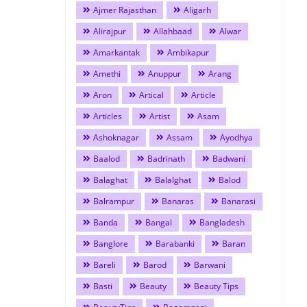
Ajmer Rajasthan
Aligarh
Alirajpur
Allahbaad
Alwar
Amarkantak
Ambikapur
Amethi
Anuppur
Arang
Aron
Artical
Article
Articles
Artist
Asam
Ashoknagar
Assam
Ayodhya
Baalod
Badrinath
Badwani
Balaghat
Balalghat
Balod
Balrampur
Banaras
Banarasi
Banda
Bangal
Bangladesh
Banglore
Barabanki
Baran
Bareli
Barod
Barwani
Basti
Beauty
Beauty Tips