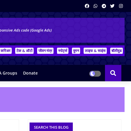
ponsive Ads code (Google Ads)
करिअर
टेक & ऑटो
जीवन मंत्र
स्पोर्ट्स
वुमन
लाइफ & साइंस
बॉलीवुड
 Groups
Donate
SEARCH THIS BLOG