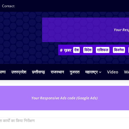
Contact
Your Res
# ख़बर
देश
विदेश
राशिफल
बिजनेस
याणा
उत्तरप्रदेश
छत्तीसगढ़
राजस्थान
गुजरात
महाराष्ट्र
Video
WA
Your Responsive Ads code (Google Ads)
 कार्यों का किया निरीक्षण