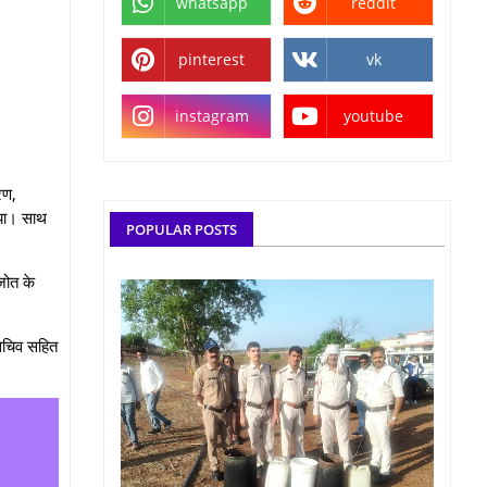
whatsapp
reddit
pinterest
vk
instagram
youtube
रण,
 गया। साथ
POPULAR POSTS
जोत के
 सचिव सहित