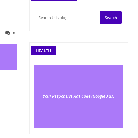
0
HEALTH
Your Responsive Ads Code (Google Ads)