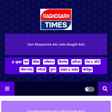
Your Responsive Ads code (Google Ads)
# ख़बर
देश
विदेश
राशिफल
बिजनेस
करिअर
टेक & ऑटो
जीवन मंत्र
स्पोर्ट्स
वुमन
लाइफ & साइंस
बॉलीवुड
Your Responsive Ads code (Google Ads)