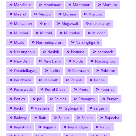
Mandsaur
Mandsuar
Manmpuri
Mathura
Meerut
Mexico
Morena
Moscow
Motivation
mp
Mugawali
mukulsaray
Mumbai
Mumbi
Mumnbai
Murder
Music
Narmadapuram
Narsinghgarh
Narsinghpur
Nashik
National
neemach
New Dehli
New Delhi
Noida
Nursinghpur
Obaidullaganj
outfits
Pakistaan
Pakistan
Panchkula
Panipath
Panjab
Panna
Paraswada
Petrol Diesel
Photo
Poetries
Poitics
pol
Politics
Prayagraj
Punjab
Rachi
Raebareli
Raghogarh
raigarh
Railway
Rain
Raipur
Raisen
Rajastha
Rajasthan
Rajgarh
Rajnandgao
Rajpur