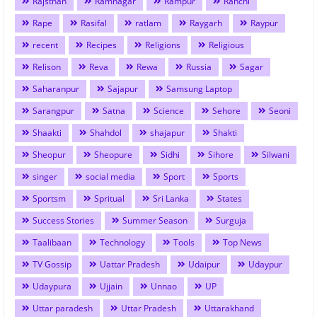
Rajsthan
Ramnagar
Rampur
Ranchi
Rape
Rasifal
ratlam
Raygarh
Raypur
recent
Recipes
Religions
Religious
Relison
Reva
Rewa
Russia
Sagar
Saharanpur
Sajapur
Samsung Laptop
Sarangpur
Satna
Science
Sehore
Seoni
Shaakti
Shahdol
shajapur
Shakti
Sheopur
Sheopure
Sidhi
Sihore
Silwani
singer
social media
Sport
Sports
Sportsm
Spritual
Sri Lanka
States
Success Stories
Summer Season
Surguja
Taalibaan
Technology
Tools
Top News
TV Gossip
Uattar Pradesh
Udaipur
Udaypur
Udaypura
Ujjain
Unnao
UP
Uttar paradesh
Uttar Pradesh
Uttarakhand