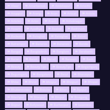
Alwar
Amarkantak
Ambikapur
Amethi
Anuppur
Arang
Aron
Artical
Article
Articles
Artist
Asam
Ashoknagar
Assam
Ayodhya
Baalod
Badrinath
Badwani
Balaghat
Balalghat
Balod
Balrampur
Banaras
Banarasi
Banda
Bangal
Bangladesh
Banglore
Barabanki
Baran
Bareli
Barod
Barwani
Basti
Beauty
Beauty Tips
BeautyTips
Begamganj
Begumganj
Bengaluru
Betul
Bharatpur
Bhilai
Bhind
bhojpur
Bhojpuri
Bhopal
Bhubaneswar
Bidisha
Bihar
Bijapur
Bilashpur
Bilaspur
Bilspur
Binagang
Bojpur
Bollywood
Burhanpur
buseness