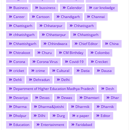
Business
bussiness
Calendor
car knolwdge
Career
Cartoon
Chandigarh
Channai
Chattisgarh
Chhatarpur
Chhatisgarh
chhatishgarh
Chhattarpur
Chhattisgarh
Chhattishgarh
Chhindwara
Chief Editor
China
Chitrakoot
Churu
CM Birthday
Colombo
Corona
Corona Virus
Covid-19
Crecket
cricket
crime
Cultural
Datia
Dausa
Dehli
Dehradun
Delhi
Department of Higher Education Madhya Pradesh
Desh
Devariya
Devas
Dewas
Dhamtari
Dhar
Dharma
Dharma&Jotishi
Dharmik
Dharnik
Dholpur
Dilhi
Durg
e paper
Editor
Education
Entertainment
Faridabad