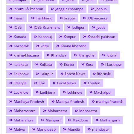
jammu & kashmir
Janggir chaampa
Jhabua
Jhansi
Jharkhand
Jirapur
JOB vacancy
JOBS
JOBS Rcuirment
Jodhpur
jyotis
Kanada
Kannauj
Kanpur
Karachi pakistan
Karnatak
katni
Khana Khazana
khana-khazana
Khandwa
Khargone
Khurai
kolakata
Kolkata
Korba
Kota
l Lucknow
Lakhnow
Lalitpur
Latest News
life style
lifestyle
Live
Local News
London
Lucknow
Ludhiana
Lukhnow
Machalpur
Madhaya Pradesh
Madhya Pradesh
madhyaPradesh
Maharashtra
Maharastra
Maharatra
Maharshtra
Mainpuri
Makdone
Malhargarh
Malwa
Mandideep
Mandla
mandosur