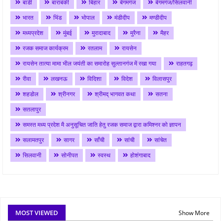
बाडी
बाराबंकी
बिहार
बेगमगंज
बेगमगंज/सिलवानी
भारत
भिंड
भोपाल
मंडीदीप
मण्डीदीप
मध्यप्रदेश
मुंबई
मुरादाबाद
मुरैना
मैहर
रजक समाज कार्यक्रम
रतलाम
रायसेन
रायसेन तात्या मामा भील जयंती का समारोह सुल्तानगंज में रखा गया
राहतगढ़
रीवा
लखनऊ
विदिशा
विदेश
विलासपुर
शहडोल
श्रीनगर
श्रीमद् भागवत कथा
सतना
सतलापुर
समस्त मध्य प्रदेश मै अनुसूचित जाति हेतु रजक समाज द्वारा कमिश्नर को ज्ञापन
सलामतपुर
सागर
साँची
सांची
सांचेत
सिलवानी
सोनीपत
स्वस्थ
होशंगाबाद
MOST VIEWED
Show More