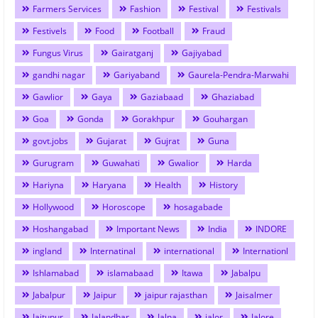
Farmers Services
Fashion
Festival
Festivals
Festivels
Food
Football
Fraud
Fungus Virus
Gairatganj
Gajiyabad
gandhi nagar
Gariyaband
Gaurela-Pendra-Marwahi
Gawlior
Gaya
Gaziabaad
Ghaziabad
Goa
Gonda
Gorakhpur
Gouhargan
govt.jobs
Gujarat
Gujrat
Guna
Gurugram
Guwahati
Gwalior
Harda
Hariyna
Haryana
Health
History
Hollywood
Horoscope
hosagabade
Hoshangabad
Important News
India
INDORE
ingland
Internatinal
international
Internationl
Ishlamabad
islamabaad
Itawa
Jabalpu
Jabalpur
Jaipur
jaipur rajasthan
Jaisalmer
Jaitupur
Jalandhar
Jalna
jalor
Jalore