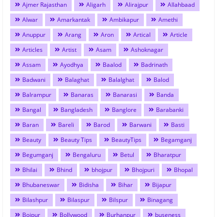
Ajmer Rajasthan
Aligarh
Alirajpur
Allahbaad
Alwar
Amarkantak
Ambikapur
Amethi
Anuppur
Arang
Aron
Artical
Article
Articles
Artist
Asam
Ashoknagar
Assam
Ayodhya
Baalod
Badrinath
Badwani
Balaghat
Balalghat
Balod
Balrampur
Banaras
Banarasi
Banda
Bangal
Bangladesh
Banglore
Barabanki
Baran
Bareli
Barod
Barwani
Basti
Beauty
Beauty Tips
BeautyTips
Begamganj
Begumganj
Bengaluru
Betul
Bharatpur
Bhilai
Bhind
bhojpur
Bhojpuri
Bhopal
Bhubaneswar
Bidisha
Bihar
Bijapur
Bilashpur
Bilaspur
Bilspur
Binagang
Bojpur
Bollywood
Burhanpur
buseness