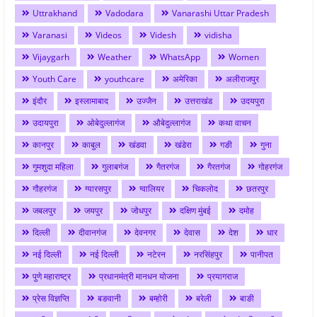
Uttrakhand
Vadodara
Vanarashi Uttar Pradesh
Varanasi
Videos
Videsh
vidisha
Vijaygarh
Weather
WhatsApp
Women
Youth Care
youthcare
अमेरिका
अलीराजपुर
इंदौर
इस्लामाबाद
उज्जैन
उत्तराखंड
उदयपुरा
उदायपुरा
ओबेदुल्लागंज
औबेदुल्लागंज
कथा वाचन
कानपुर
काबुल
खंडवा
खंडेरा
गङी
गुना
गुमशुदा महिला
गुलाबगंज
गैतरगंज
गैरतगंज
गोहरगंज
गौहरगंज
ग्यारसपुर
ग्वालियर
चिकलोद
छतरपुर
जबलपुर
जयपुर
जोधपुर
दक्षिण मुंबई
दमोह
दिल्ली
दीवानगंज
देवनगर
देवास
देश
धार
नई दिल्ली
नई दिल्ली
नटेरन
नरसिंहपुर
पानीपत
पुणे महाराष्ट्र
प्रधानमंत्री मानधन योजना
प्रयागराज
प्रेस विज्ञप्ति
बङवानी
बम्होरी
बरेली
बाङी