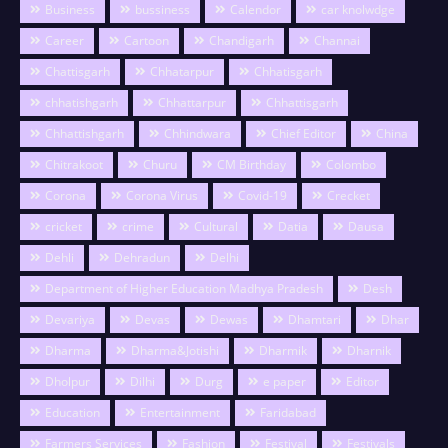
Business
bussiness
Calendor
car knolwdge
Career
Cartoon
Chandigarh
Channai
Chattisgarh
Chhatarpur
Chhatisgarh
chhatishgarh
Chhattarpur
Chhattisgarh
Chhattishgarh
Chhindwara
Chief Editor
China
Chitrakoot
Churu
CM Birthday
Colombo
Corona
Corona Virus
Covid-19
Crecket
cricket
crime
Cultural
Datia
Dausa
Dehli
Dehradun
Delhi
Department of Higher Education Madhya Pradesh
Desh
Devariya
Devas
Dewas
Dhamtari
Dhar
Dharma
Dharma&Jotishi
Dharmik
Dharnik
Dholpur
Dilhi
Durg
e paper
Editor
Education
Entertainment
Faridabad
Farmers Services
Fashion
Festival
Festivals