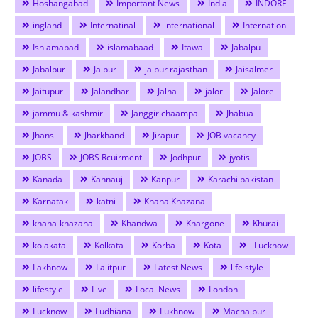
Hoshangabad
Important News
India
INDORE
ingland
Internatinal
international
Internationl
Ishlamabad
islamabaad
Itawa
Jabalpu
Jabalpur
Jaipur
jaipur rajasthan
Jaisalmer
Jaitupur
Jalandhar
Jalna
jalor
Jalore
jammu & kashmir
Janggir chaampa
Jhabua
Jhansi
Jharkhand
Jirapur
JOB vacancy
JOBS
JOBS Rcuirment
Jodhpur
jyotis
Kanada
Kannauj
Kanpur
Karachi pakistan
Karnatak
katni
Khana Khazana
khana-khazana
Khandwa
Khargone
Khurai
kolakata
Kolkata
Korba
Kota
l Lucknow
Lakhnow
Lalitpur
Latest News
life style
lifestyle
Live
Local News
London
Lucknow
Ludhiana
Lukhnow
Machalpur