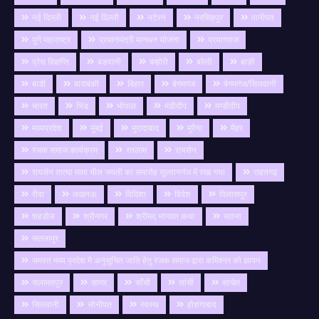
नई दिल्ली
नई दिल्ली
नटेरन
नरसिंहपुर
पानीपत
पुणे महाराष्ट्र
प्रधानमंत्री मानधन योजना
प्रयागराज
प्रेस विज्ञप्ति
बङवानी
बम्होरी
बरेली
बाङी
बाडी
बाराबंकी
बिहार
बेगमगंज
बेगमगंज/सिलवानी
भारत
भिंड
भोपाल
मंडीदीप
मण्डीदीप
मध्यप्रदेश
मुंबई
मुरादाबाद
मुरैना
मैहर
रजक समाज कार्यक्रम
रतलाम
रायसेन
रायसेन तात्या मामा भील जयंती का समारोह सुल्तानगंज में रखा गया
राहतगढ़
रीवा
लखनऊ
विदिशा
विदेश
विलासपुर
शहडोल
श्रीनगर
श्रीमद् भागवत कथा
सतना
सतलापुर
समस्त मध्य प्रदेश मै अनुसूचित जाति हेतु रजक समाज द्वारा कमिश्नर को ज्ञापन
सलामतपुर
सागर
साँची
सांची
सांचेत
सिलवानी
सोनीपत
स्वस्थ
होशंगाबाद