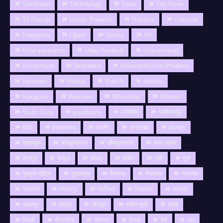
Taalibaan
Technology
Tools
Top News
TV Gossip
Uattar Pradesh
Udaipur
Udaypur
Udaypura
Ujjain
Unnao
UP
Uttar paradesh
Uttar Pradesh
Uttarakhand
Uttrakhand
Vadodara
Vanarashi Uttar Pradesh
Varanasi
Videos
Videsh
vidisha
Vijaygarh
Weather
WhatsApp
Women
Youth Care
youthcare
अमेरिका
अलीराजपुर
इंदौर
इस्लामाबाद
उज्जैन
उत्तराखंड
उदयपुरा
उदायपुरा
ओबेदुल्लागंज
औबेदुल्लागंज
कथा वाचन
कानपुर
काबुल
खंडवा
खंडेरा
गङी
गुना
गुमशुदा महिला
गुलाबगंज
गैतरगंज
गैरतगंज
गोहरगंज
गौहरगंज
ग्यारसपुर
ग्वालियर
चिकलोद
छतरपुर
जबलपुर
जयपुर
जोधपुर
दक्षिण मुंबई
दमोह
दिल्ली
दीवानगंज
देवनगर
देवास
देश
धार