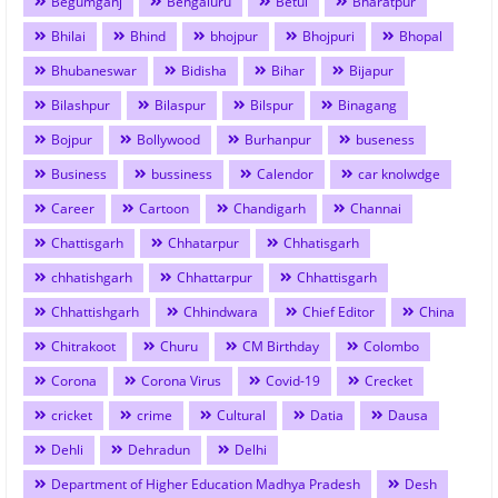
Begumganj
Bengaluru
Betul
Bharatpur
Bhilai
Bhind
bhojpur
Bhojpuri
Bhopal
Bhubaneswar
Bidisha
Bihar
Bijapur
Bilashpur
Bilaspur
Bilspur
Binagang
Bojpur
Bollywood
Burhanpur
buseness
Business
bussiness
Calendor
car knolwdge
Career
Cartoon
Chandigarh
Channai
Chattisgarh
Chhatarpur
Chhatisgarh
chhatishgarh
Chhattarpur
Chhattisgarh
Chhattishgarh
Chhindwara
Chief Editor
China
Chitrakoot
Churu
CM Birthday
Colombo
Corona
Corona Virus
Covid-19
Crecket
cricket
crime
Cultural
Datia
Dausa
Dehli
Dehradun
Delhi
Department of Higher Education Madhya Pradesh
Desh