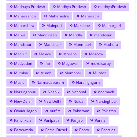
Madhaya Pradesh
Madhya Pradesh
madhyaPradesh
Maharashtra
Maharastra
Maharatra
Maharshtra
Mainpuri
Makdone
Malhargarh
Malwa
Mandideep
Mandla
mandosur
Mandsaur
Mandsuar
Manmpuri
Mathura
Meerut
Mexico
Morena
Moscow
Motivation
mp
Mugawali
mukulsaray
Mumbai
Mumbi
Mumnbai
Murder
Music
Narmadapuram
Narsinghgarh
Narsinghpur
Nashik
National
neemach
New Dehli
New Delhi
Noida
Nursinghpur
Obaidullaganj
outfits
Pakistaan
Pakistan
Panchkula
Panipath
Panjab
Panna
Paraswada
Petrol Diesel
Photo
Poetries