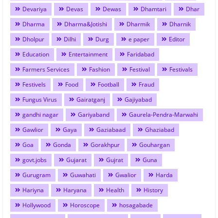
Devariya
Devas
Dewas
Dhamtari
Dhar
Dharma
Dharma&Jotishi
Dharmik
Dharnik
Dholpur
Dilhi
Durg
e paper
Editor
Education
Entertainment
Faridabad
Farmers Services
Fashion
Festival
Festivals
Festivels
Food
Football
Fraud
Fungus Virus
Gairatganj
Gajiyabad
gandhi nagar
Gariyaband
Gaurela-Pendra-Marwahi
Gawlior
Gaya
Gaziabaad
Ghaziabad
Goa
Gonda
Gorakhpur
Gouhargan
govt.jobs
Gujarat
Gujrat
Guna
Gurugram
Guwahati
Gwalior
Harda
Hariyna
Haryana
Health
History
Hollywood
Horoscope
hosagabade