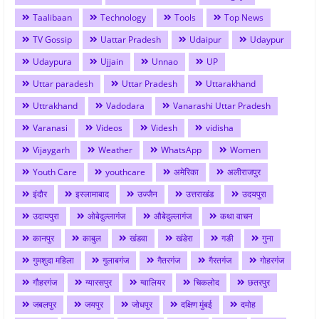
Taalibaan
Technology
Tools
Top News
TV Gossip
Uattar Pradesh
Udaipur
Udaypur
Udaypura
Ujjain
Unnao
UP
Uttar paradesh
Uttar Pradesh
Uttarakhand
Uttrakhand
Vadodara
Vanarashi Uttar Pradesh
Varanasi
Videos
Videsh
vidisha
Vijaygarh
Weather
WhatsApp
Women
Youth Care
youthcare
अमेरिका
अलीराजपुर
इंदौर
इस्लामाबाद
उज्जैन
उत्तराखंड
उदयपुरा
उदायपुरा
ओबेदुल्लागंज
औबेदुल्लागंज
कथा वाचन
कानपुर
काबुल
खंडवा
खंडेरा
गङी
गुना
गुमशुदा महिला
गुलाबगंज
गैतरगंज
गैरतगंज
गोहरगंज
गौहरगंज
ग्यारसपुर
ग्वालियर
चिकलोद
छतरपुर
जबलपुर
जयपुर
जोधपुर
दक्षिण मुंबई
दमोह