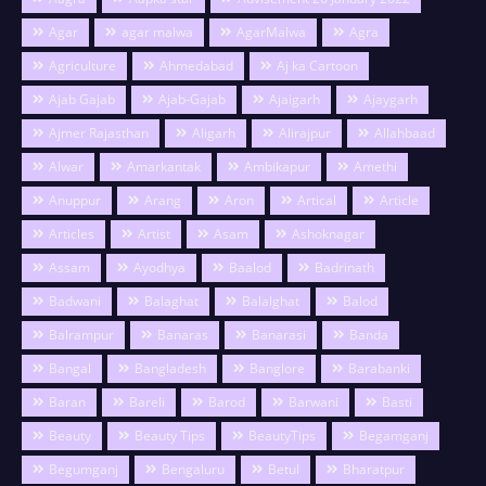
Agar
agar malwa
AgarMalwa
Agra
Agriculture
Ahmedabad
Aj ka Cartoon
Ajab Gajab
Ajab-Gajab
Ajaigarh
Ajaygarh
Ajmer Rajasthan
Aligarh
Alirajpur
Allahbaad
Alwar
Amarkantak
Ambikapur
Amethi
Anuppur
Arang
Aron
Artical
Article
Articles
Artist
Asam
Ashoknagar
Assam
Ayodhya
Baalod
Badrinath
Badwani
Balaghat
Balalghat
Balod
Balrampur
Banaras
Banarasi
Banda
Bangal
Bangladesh
Banglore
Barabanki
Baran
Bareli
Barod
Barwani
Basti
Beauty
Beauty Tips
BeautyTips
Begamganj
Begumganj
Bengaluru
Betul
Bharatpur