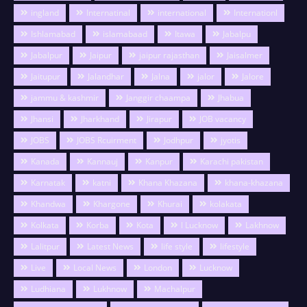
ingland
Internatinal
international
Internationl
Ishlamabad
islamabaad
Itawa
Jabalpu
Jabalpur
Jaipur
jaipur rajasthan
Jaisalmer
Jaitupur
Jalandhar
Jalna
jalor
Jalore
jammu & kashmir
Janggir chaampa
Jhabua
Jhansi
Jharkhand
Jirapur
JOB vacancy
JOBS
JOBS Rcuirment
Jodhpur
jyotis
Kanada
Kannauj
Kanpur
Karachi pakistan
Karnatak
katni
Khana Khazana
khana-khazana
Khandwa
Khargone
Khurai
kolakata
Kolkata
Korba
Kota
l Lucknow
Lakhnow
Lalitpur
Latest News
life style
lifestyle
Live
Local News
London
Lucknow
Ludhiana
Lukhnow
Machalpur