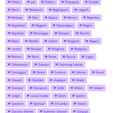
Poitics
pol
Politics
Prayagraj
Punjab
Rachi
Raebareli
Raghogarh
raigarh
Railway
Rain
Raipur
Raisen
Rajastha
Rajasthan
Rajgarh
Rajnandgao
Rajpur
Rajsthan
Ramnagar
Rampur
Ranchi
Rape
Rasifal
ratlam
Raygarh
Raypur
recent
Recipes
Religions
Religious
Relison
Reva
Rewa
Russia
Sagar
Saharanpur
Sajapur
Samsung Laptop
Sarangpur
Satna
Science
Sehore
Seoni
Shaakti
Shahdol
shajapur
Shakti
Sheopur
Sheopure
Sidhi
Sihore
Silwani
singer
social media
Sport
Sports
Sportsm
Spritual
Sri Lanka
States
Success Stories
Summer Season
Surguja