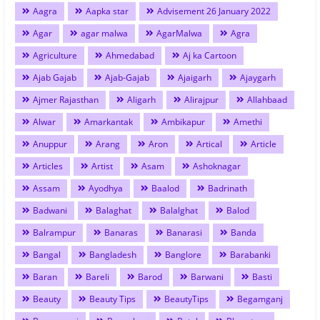
Aagra
Aapka star
Advisement 26 January 2022
Agar
agar malwa
AgarMalwa
Agra
Agriculture
Ahmedabad
Aj ka Cartoon
Ajab Gajab
Ajab-Gajab
Ajaigarh
Ajaygarh
Ajmer Rajasthan
Aligarh
Alirajpur
Allahbaad
Alwar
Amarkantak
Ambikapur
Amethi
Anuppur
Arang
Aron
Artical
Article
Articles
Artist
Asam
Ashoknagar
Assam
Ayodhya
Baalod
Badrinath
Badwani
Balaghat
Balalghat
Balod
Balrampur
Banaras
Banarasi
Banda
Bangal
Bangladesh
Banglore
Barabanki
Baran
Bareli
Barod
Barwani
Basti
Beauty
Beauty Tips
BeautyTips
Begamganj