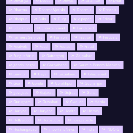
Devariya
Devas
Dewas
Dhamtari
Dhar
Dharma
Dharma&Jotishi
Dharmik
Dharnik
Dholpur
Dilhi
Durg
e paper
Editor
Education
Entertainment
Faridabad
Farmers Services
Fashion
Festival
Festivals
Festivels
Food
Football
Fraud
Fungus Virus
Gairatganj
Gajiyabad
gandhi nagar
Gariyaband
Gaurela-Pendra-Marwahi
Gawlior
Gaya
Gaziabaad
Ghaziabad
Goa
Gonda
Gorakhpur
Gouhargan
govt.jobs
Gujarat
Gujrat
Guna
Gurugram
Guwahati
Gwalior
Harda
Hariyna
Haryana
Health
History
Hollywood
Horoscope
hosagabade
Hoshangabad
Important News
India
INDORE