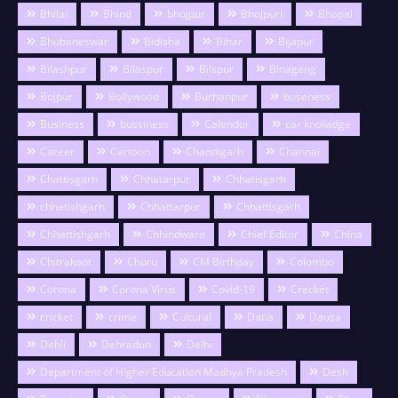
Bhilai
Bhind
bhojpur
Bhojpuri
Bhopal
Bhubaneswar
Bidisha
Bihar
Bijapur
Bilashpur
Bilaspur
Bilspur
Binagang
Bojpur
Bollywood
Burhanpur
buseness
Business
bussiness
Calendor
car knolwdge
Career
Cartoon
Chandigarh
Channai
Chattisgarh
Chhatarpur
Chhatisgarh
chhatishgarh
Chhattarpur
Chhattisgarh
Chhattishgarh
Chhindwara
Chief Editor
China
Chitrakoot
Churu
CM Birthday
Colombo
Corona
Corona Virus
Covid-19
Crecket
cricket
crime
Cultural
Datia
Dausa
Dehli
Dehradun
Delhi
Department of Higher Education Madhya Pradesh
Desh