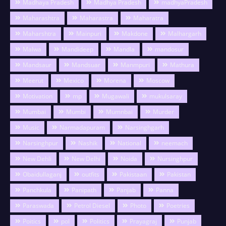
Madhaya Pradesh
Madhya Pradesh
madhyaPradesh
Maharashtra
Maharastra
Maharatra
Maharshtra
Mainpuri
Makdone
Malhargarh
Malwa
Mandideep
Mandla
mandosur
Mandsaur
Mandsuar
Manmpuri
Mathura
Meerut
Mexico
Morena
Moscow
Motivation
mp
Mugawali
mukulsaray
Mumbai
Mumbi
Mumnbai
Murder
Music
Narmadapuram
Narsinghgarh
Narsinghpur
Nashik
National
neemach
New Dehli
New Delhi
Noida
Nursinghpur
Obaidullaganj
outfits
Pakistaan
Pakistan
Panchkula
Panipath
Panjab
Panna
Paraswada
Petrol Diesel
Photo
Poetries
Poitics
pol
Politics
Prayagraj
Punjab