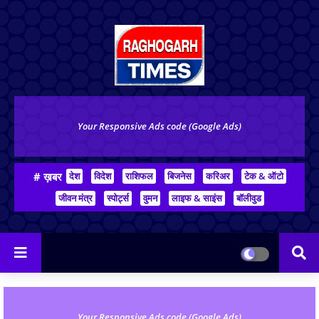
Your Responsive Ads code (Google Ads)
# ख़बर
देश
विदेश
राशिफल
बिजनेस
करिअर
टेक & ऑटो
जीवन मंत्र
स्पोर्ट्स
वुमन
लाइफ & साइंस
बॉलीवुड
Your Responsive Ads code (Google Ads)