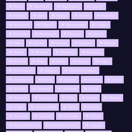
Rachi
Raebareli
Raghogarh
raigarh
Railway
Rain
Raipur
Raisen
Rajastha
Rajasthan
Rajgarh
Rajnandgao
Rajpur
Rajsthan
Ramnagar
Rampur
Ranchi
Rape
Rasifal
ratlam
Raygarh
Raypur
recent
Recipes
Religions
Religious
Relison
Reva
Rewa
Russia
Sagar
Saharanpur
Sajapur
Samsung Laptop
Sarangpur
Satna
Science
Sehore
Seoni
Shaakti
Shahdol
shajapur
Shakti
Sheopur
Sheopure
Sidhi
Sihore
Silwani
singer
social media
Sport
Sports
Sportsm
Spritual
Sri Lanka
States
Success Stories
Summer Season
Surguja