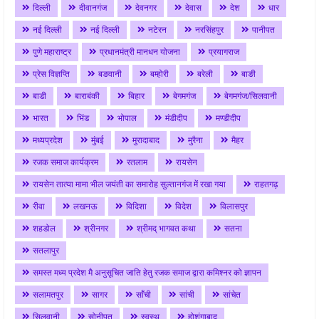
दिल्ली
दीवानगंज
देवनगर
देवास
देश
धार
नई दिल्ली
नई दिल्ली
नटेरन
नरसिंहपुर
पानीपत
पुणे महाराष्ट्र
प्रधानमंत्री मानधन योजना
प्रयागराज
प्रेस विज्ञप्ति
बङवानी
बम्होरी
बरेली
बाङी
बाडी
बाराबंकी
बिहार
बेगमगंज
बेगमगंज/सिलवानी
भारत
भिंड
भोपाल
मंडीदीप
मण्डीदीप
मध्यप्रदेश
मुंबई
मुरादाबाद
मुरैना
मैहर
रजक समाज कार्यक्रम
रतलाम
रायसेन
रायसेन तात्या मामा भील जयंती का समारोह सुल्तानगंज में रखा गया
राहतगढ़
रीवा
लखनऊ
विदिशा
विदेश
विलासपुर
शहडोल
श्रीनगर
श्रीमद् भागवत कथा
सतना
सतलापुर
समस्त मध्य प्रदेश मै अनुसूचित जाति हेतु रजक समाज द्वारा कमिश्नर को ज्ञापन
सलामतपुर
सागर
साँची
सांची
सांचेत
सिलवानी
सोनीपत
स्वस्थ
होशंगाबाद