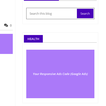
0
HEALTH
Your Responsive Ads Code (Google Ads)