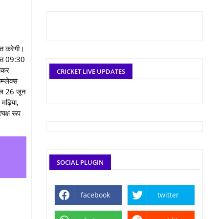
्त करेगी।
रात 09:30
होकर
CRICKET LIVE UPDATES
प्लेक्स
 कल 26 जून
 मढ़िया,
यक्ष रूप
SOCIAL PLUGIN
facebook
twitter