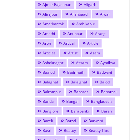
Ajmer Rajasthan
Aligarh
Alirajpur
Allahbaad
Alwar
Amarkantak
Ambikapur
Amethi
Anuppur
Arang
Aron
Artical
Article
Articles
Artist
Asam
Ashoknagar
Assam
Ayodhya
Baalod
Badrinath
Badwani
Balaghat
Balalghat
Balod
Balrampur
Banaras
Banarasi
Banda
Bangal
Bangladesh
Banglore
Barabanki
Baran
Bareli
Barod
Barwani
Basti
Beauty
Beauty Tips