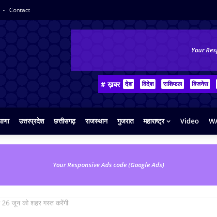
y
Contact
Your Res
# ख़बर
देश
विदेश
राशिफल
बिजनेस
याणा
उत्तरप्रदेश
छत्तीसगढ़
राजस्थान
गुजरात
महाराष्ट्र
Video
WA
Your Responsive Ads code (Google Ads)
 26 जून को शहर गस्त करेंगी