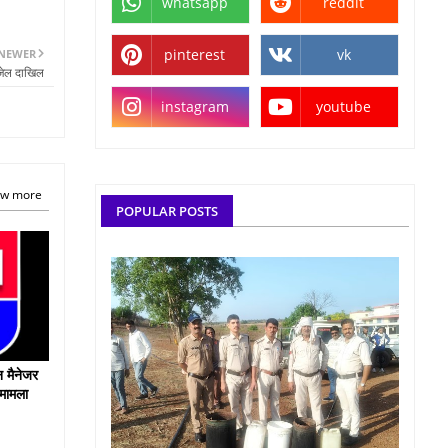
whatsapp
reddit
pinterest
vk
NEWER
 जेल दाखिल
instagram
youtube
w more
POPULAR POSTS
न मैनेजर
 मामला