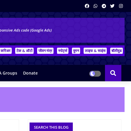
ponsive Ads code (Google Ads)
करिअर
टेक & ऑटो
जीवन मंत्र
स्पोर्ट्स
वुमन
लाइफ & साइंस
बॉलीवुड
 Groups
Donate
SEARCH THIS BLOG