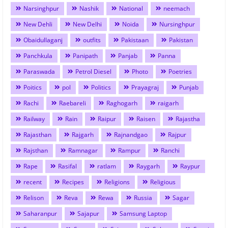
Narsinghpur
Nashik
National
neemach
New Dehli
New Delhi
Noida
Nursinghpur
Obaidullaganj
outfits
Pakistaan
Pakistan
Panchkula
Panipath
Panjab
Panna
Paraswada
Petrol Diesel
Photo
Poetries
Poitics
pol
Politics
Prayagraj
Punjab
Rachi
Raebareli
Raghogarh
raigarh
Railway
Rain
Raipur
Raisen
Rajastha
Rajasthan
Rajgarh
Rajnandgao
Rajpur
Rajsthan
Ramnagar
Rampur
Ranchi
Rape
Rasifal
ratlam
Raygarh
Raypur
recent
Recipes
Religions
Religious
Relison
Reva
Rewa
Russia
Sagar
Saharanpur
Sajapur
Samsung Laptop