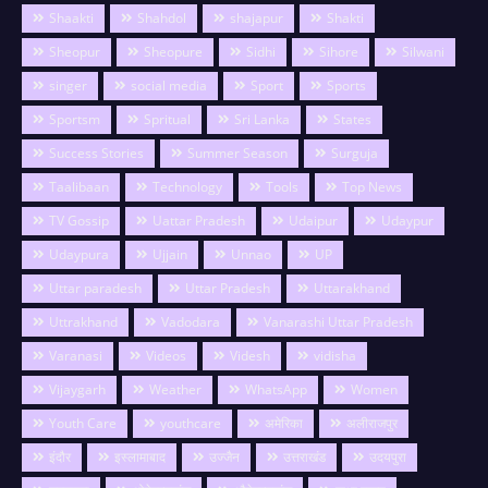
Shaakti
Shahdol
shajapur
Shakti
Sheopur
Sheopure
Sidhi
Sihore
Silwani
singer
social media
Sport
Sports
Sportsm
Spritual
Sri Lanka
States
Success Stories
Summer Season
Surguja
Taalibaan
Technology
Tools
Top News
TV Gossip
Uattar Pradesh
Udaipur
Udaypur
Udaypura
Ujjain
Unnao
UP
Uttar paradesh
Uttar Pradesh
Uttarakhand
Uttrakhand
Vadodara
Vanarashi Uttar Pradesh
Varanasi
Videos
Videsh
vidisha
Vijaygarh
Weather
WhatsApp
Women
Youth Care
youthcare
अमेरिका
अलीराजपुर
इंदौर
इस्लामाबाद
उज्जैन
उत्तराखंड
उदयपुरा