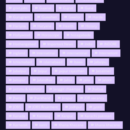
govt.jobs
Gujarat
Gujrat
Guna
Gurugram
Guwahati
Gwalior
Harda
Hariyna
Haryana
Health
History
Hollywood
Horoscope
hosagabade
Hoshangabad
Important News
India
INDORE
ingland
Internatinal
international
Internationl
Ishlamabad
islamabaad
Itawa
Jabalpu
Jabalpur
Jaipur
jaipur rajasthan
Jaisalmer
Jaitupur
Jalandhar
Jalna
jalor
Jalore
jammu & kashmir
Janggir chaampa
Jhabua
Jhansi
Jharkhand
Jirapur
JOB vacancy
JOBS
JOBS Rcuirment
Jodhpur
jyotis
Kanada
Kannauj
Kanpur
Karachi pakistan
Karnatak
katni
Khana Khazana
khana-khazana