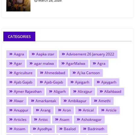
March 28, 2026
CATEGORIES
Aagra
Aapka star
Advisement 26 January 2022
Agar
agar malwa
AgarMalwa
Agra
Agriculture
Ahmedabad
Aj ka Cartoon
Ajab Gajab
Ajab-Gajab
Ajaigarh
Ajaygarh
Ajmer Rajasthan
Aligarh
Alirajpur
Allahbaad
Alwar
Amarkantak
Ambikapur
Amethi
Anuppur
Arang
Aron
Artical
Article
Articles
Artist
Asam
Ashoknagar
Assam
Ayodhya
Baalod
Badrinath