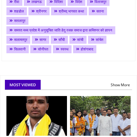
रीवा
लखनऊ
विदिशा
विदेश
विलासपुर
शहडोल
श्रीनगर
श्रीमद् भागवत कथा
सतना
सतलापुर
समस्त मध्य प्रदेश मै अनुसूचित जाति हेतु रजक समाज द्वारा कमिश्नर को ज्ञापन
सलामतपुर
सागर
साँची
सांची
सांचेत
सिलवानी
सोनीपत
स्वस्थ
होशंगाबाद
MOST VIEWED
Show More