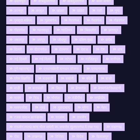
उदायपुरा
ओबेदुल्लागंज
औबेदुल्लागंज
कथा वाचन
कानपुर
काबुल
खंडवा
खंडेरा
गङी
गुना
गुमशुदा महिला
गुलाबगंज
गैतरगंज
गैरतगंज
गोहरगंज
गौहरगंज
ग्यारसपुर
ग्वालियर
चिकलोद
छतरपुर
जबलपुर
जयपुर
जोधपुर
दक्षिण मुंबई
दमोह
दिल्ली
दीवानगंज
देवनगर
देवास
देश
धार
नई दिल्ली
नई दिल्ली
नटेरन
नरसिंहपुर
पानीपत
पुणे महाराष्ट्र
प्रधानमंत्री मानधन योजना
प्रयागराज
प्रेस विज्ञप्ति
बङवानी
बम्होरी
बरेली
बाङी
बाडी
बाराबंकी
बिहार
बेगमगंज
बेगमगंज/सिलवानी
भारत
भिंड
भोपाल
मंडीदीप
मण्डीदीप
मध्यप्रदेश
मुंबई
मुरादाबाद
मुरैना
मैहर
रजक समाज कार्यक्रम
रतलाम
रायसेन
रायसेन तात्या मामा भील जयंती का समारोह सुल्तानगंज में रखा गया
राहतगढ़
रीवा
लखनऊ
विदिशा
विदेश
विलासपुर