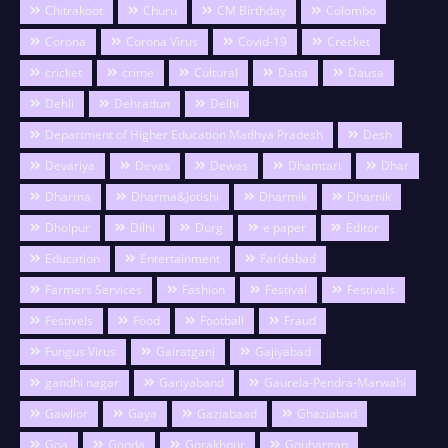
Chitrakoot
Churu
CM Birthday
Colombo
Corona
Corona Virus
Covid-19
Crecket
cricket
crime
Cultural
Datia
Dausa
Dehli
Dehradun
Delhi
Department of Higher Education Madhya Pradesh
Desh
Devariya
Devas
Dewas
Dhamtari
Dhar
Dharma
Dharma&Jotishi
Dharmik
Dharnik
Dholpur
Dilhi
Durg
e paper
Editor
Education
Entertainment
Faridabad
Farmers Services
Fashion
Festival
Festivals
Festivels
Food
Football
Fraud
Fungus Virus
Gairatganj
Gajiyabad
gandhi nagar
Gariyaband
Gaurela-Pendra-Marwahi
Gawlior
Gaya
Gaziabaad
Ghaziabad
Goa
Gonda
Gorakhpur
Gouhargan