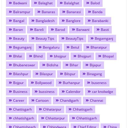
Badwani
Balaghat
Balalghat
Balod
Balrampur
Banaras
Banarasi
Banda
Bangal
Bangladesh
Banglore
Barabanki
Baran
Bareli
Barod
Barwani
Basti
Beauty
Beauty Tips
BeautyTips
Begamganj
Begumganj
Bengaluru
Betul
Bharatpur
Bhilai
Bhind
bhojpur
Bhojpuri
Bhopal
Bhubaneswar
Bidisha
Bihar
Bijapur
Bilashpur
Bilaspur
Bilspur
Binagang
Bojpur
Bollywood
Burhanpur
buseness
Business
bussiness
Calendor
car knolwdge
Career
Cartoon
Chandigarh
Channai
Chattisgarh
Chhatarpur
Chhatisgarh
chhatishgarh
Chhattarpur
Chhattisgarh
Chhattishgarh
Chhindwara
Chief Editor
China