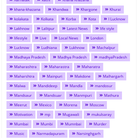
khana-khazana
Khandwa
Khargone
Khurai
kolakata
Kolkata
Korba
Kota
l Lucknow
Lakhnow
Lalitpur
Latest News
life style
lifestyle
Live
Local News
London
Lucknow
Ludhiana
Lukhnow
Machalpur
Madhaya Pradesh
Madhya Pradesh
madhyaPradesh
Maharashtra
Maharastra
Maharatra
Maharshtra
Mainpuri
Makdone
Malhargarh
Malwa
Mandideep
Mandla
mandosur
Mandsaur
Mandsuar
Manmpuri
Mathura
Meerut
Mexico
Morena
Moscow
Motivation
mp
Mugawali
mukulsaray
Mumbai
Mumbi
Mumnbai
Murder
Music
Narmadapuram
Narsinghgarh