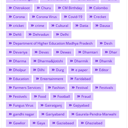
Chitrakoot
Churu
CM Birthday
Colombo
Corona
Corona Virus
Covid-19
Crecket
cricket
crime
Cultural
Datia
Dausa
Dehli
Dehradun
Delhi
Department of Higher Education Madhya Pradesh
Desh
Devariya
Devas
Dewas
Dhamtari
Dhar
Dharma
Dharma&Jotishi
Dharmik
Dharnik
Dholpur
Dilhi
Durg
e paper
Editor
Education
Entertainment
Faridabad
Farmers Services
Fashion
Festival
Festivals
Festivels
Food
Football
Fraud
Fungus Virus
Gairatganj
Gajiyabad
gandhi nagar
Gariyaband
Gaurela-Pendra-Marwahi
Gawlior
Gaya
Gaziabaad
Ghaziabad