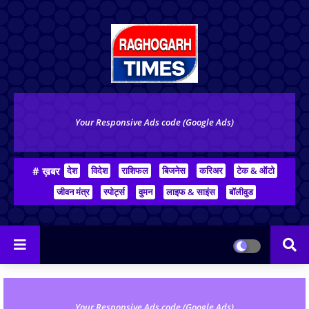
Your Responsive Ads code (Google Ads)
# ख़बर
देश
विदेश
राशिफल
बिजनेस
करिअर
टेक & ऑटो
जीवन मंत्र
स्पोर्ट्स
वुमन
लाइफ & साइंस
बॉलीवुड
Your Responsive Ads code (Google Ads)