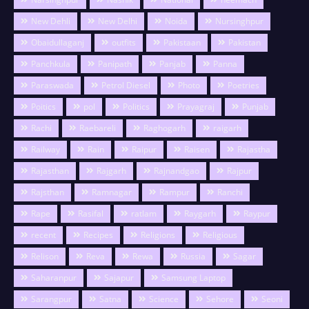
New Dehli
New Delhi
Noida
Nursinghpur
Obaidullaganj
outfits
Pakistaan
Pakistan
Panchkula
Panipath
Panjab
Panna
Paraswada
Petrol Diesel
Photo
Poetries
Poitics
pol
Politics
Prayagraj
Punjab
Rachi
Raebareli
Raghogarh
raigarh
Railway
Rain
Raipur
Raisen
Rajastha
Rajasthan
Rajgarh
Rajnandgao
Rajpur
Rajsthan
Ramnagar
Rampur
Ranchi
Rape
Rasifal
ratlam
Raygarh
Raypur
recent
Recipes
Religions
Religious
Relison
Reva
Rewa
Russia
Sagar
Saharanpur
Sajapur
Samsung Laptop
Sarangpur
Satna
Science
Sehore
Seoni