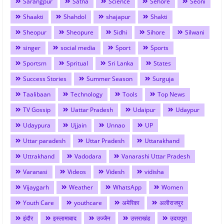
Sarangpur
Satna
Science
Sehore
Seoni
Shaakti
Shahdol
shajapur
Shakti
Sheopur
Sheopure
Sidhi
Sihore
Silwani
singer
social media
Sport
Sports
Sportsm
Spritual
Sri Lanka
States
Success Stories
Summer Season
Surguja
Taalibaan
Technology
Tools
Top News
TV Gossip
Uattar Pradesh
Udaipur
Udaypur
Udaypura
Ujjain
Unnao
UP
Uttar paradesh
Uttar Pradesh
Uttarakhand
Uttrakhand
Vadodara
Vanarashi Uttar Pradesh
Varanasi
Videos
Videsh
vidisha
Vijaygarh
Weather
WhatsApp
Women
Youth Care
youthcare
अमेरिका
अलीराजपुर
इंदौर
इस्लामाबाद
उज्जैन
उत्तराखंड
उदयपुरा