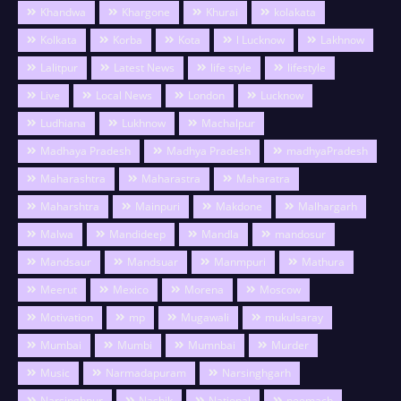
Khandwa
Khargone
Khurai
kolakata
Kolkata
Korba
Kota
l Lucknow
Lakhnow
Lalitpur
Latest News
life style
lifestyle
Live
Local News
London
Lucknow
Ludhiana
Lukhnow
Machalpur
Madhaya Pradesh
Madhya Pradesh
madhyaPradesh
Maharashtra
Maharastra
Maharatra
Maharshtra
Mainpuri
Makdone
Malhargarh
Malwa
Mandideep
Mandla
mandosur
Mandsaur
Mandsuar
Manmpuri
Mathura
Meerut
Mexico
Morena
Moscow
Motivation
mp
Mugawali
mukulsaray
Mumbai
Mumbi
Mumnbai
Murder
Music
Narmadapuram
Narsinghgarh
Narsinghpur
Nashik
National
neemach