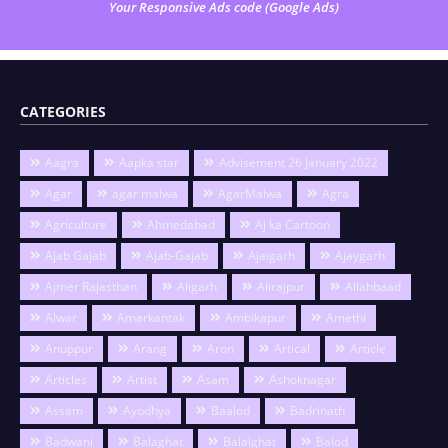
Your Responsive Ads code (Google Ads)
CATEGORIES
Aagra
Aapka star
Advisement 26 January 2022
Agar
agar malwa
AgarMalwa
Agra
Agriculture
Ahmedabad
Aj ka Cartoon
Ajab Gajab
Ajab-Gajab
Ajaigarh
Ajaygarh
Ajmer Rajasthan
Aligarh
Alirajpur
Allahbaad
Alwar
Amarkantak
Ambikapur
Amethi
Anuppur
Arang
Aron
Artical
Article
Articles
Artist
Asam
Ashoknagar
Assam
Ayodhya
Baalod
Badrinath
Badwani
Balaghat
Balalghat
Balod