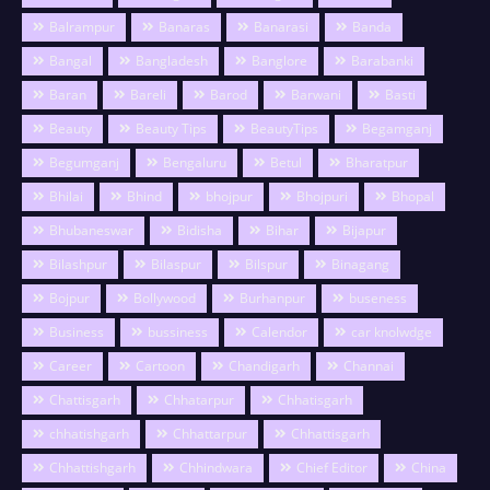
Balrampur
Banaras
Banarasi
Banda
Bangal
Bangladesh
Banglore
Barabanki
Baran
Bareli
Barod
Barwani
Basti
Beauty
Beauty Tips
BeautyTips
Begamganj
Begumganj
Bengaluru
Betul
Bharatpur
Bhilai
Bhind
bhojpur
Bhojpuri
Bhopal
Bhubaneswar
Bidisha
Bihar
Bijapur
Bilashpur
Bilaspur
Bilspur
Binagang
Bojpur
Bollywood
Burhanpur
buseness
Business
bussiness
Calendor
car knolwdge
Career
Cartoon
Chandigarh
Channai
Chattisgarh
Chhatarpur
Chhatisgarh
chhatishgarh
Chhattarpur
Chhattisgarh
Chhattishgarh
Chhindwara
Chief Editor
China