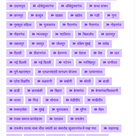
उदायपुरा
ओबेदुल्लागंज
औबेदुल्लागंज
कथा वाचन
कानपुर
काबुल
खंडवा
खंडेरा
गङी
गुना
गुमशुदा महिला
गुलाबगंज
गैतरगंज
गैरतगंज
गोहरगंज
गौहरगंज
ग्यारसपुर
ग्वालियर
चिकलोद
छतरपुर
जबलपुर
जयपुर
जोधपुर
दक्षिण मुंबई
दमोह
दिल्ली
दीवानगंज
देवनगर
देवास
देश
धार
नई दिल्ली
नई दिल्ली
नटेरन
नरसिंहपुर
पानीपत
पुणे महाराष्ट्र
प्रधानमंत्री मानधन योजना
प्रयागराज
प्रेस विज्ञप्ति
बङवानी
बम्होरी
बरेली
बाङी
बाडी
बाराबंकी
बिहार
बेगमगंज
बेगमगंज/सिलवानी
भारत
भिंड
भोपाल
मंडीदीप
मण्डीदीप
मध्यप्रदेश
मुंबई
मुरादाबाद
मुरैना
मैहर
रजक समाज कार्यक्रम
रतलाम
रायसेन
रायसेन तात्या मामा भील जयंती का समारोह सुल्तानगंज में रखा गया
राहतगढ़