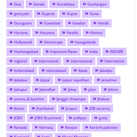
Goa
Gonda
Gorakhpur
Gouhargan
govt.jobs
Gujarat
Gujrat
Guna
Gurugram
Guwahati
Gwalior
Harda
Hariyna
Haryana
Health
History
Hollywood
Horoscope
hosagabade
Hoshangabad
Important News
India
INDORE
ingland
Internatinal
international
Internationl
Ishlamabad
islamabaad
Itawa
Jabalpu
Jabalpur
Jaipur
jaipur rajasthan
Jaisalmer
Jaitupur
Jalandhar
Jalna
jalor
Jalore
jammu & kashmir
Janggir chaampa
Jhabua
Jhansi
Jharkhand
Jirapur
JOB vacancy
JOBS
JOBS Rcuirment
Jodhpur
jyotis
Kanada
Kannauj
Kanpur
Karachi pakistan
Karnatak
katni
Khana Khazana