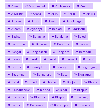
Alwar
Amarkantak
Ambikapur
Amethi
Anuppur
Arang
Aron
Artical
Article
Articles
Artist
Asam
Ashoknagar
Assam
Ayodhya
Baalod
Badrinath
Badwani
Balaghat
Balalghat
Balod
Balrampur
Banaras
Banarasi
Banda
Bangal
Bangladesh
Banglore
Barabanki
Baran
Bareli
Barod
Barwani
Basti
Beauty
Beauty Tips
BeautyTips
Begamganj
Begumganj
Bengaluru
Betul
Bharatpur
Bhilai
Bhind
bhojpur
Bhojpuri
Bhopal
Bhubaneswar
Bidisha
Bihar
Bijapur
Bilashpur
Bilaspur
Bilspur
Binagang
Bojpur
Bollywood
Burhanpur
buseness