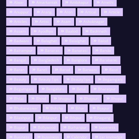
Alwar
Amarkantak
Ambikapur
Amethi
Anuppur
Arang
Aron
Artical
Article
Articles
Artist
Asam
Ashoknagar
Assam
Ayodhya
Baalod
Badrinath
Badwani
Balaghat
Balalghat
Balod
Balrampur
Banaras
Banarasi
Banda
Bangal
Bangladesh
Banglore
Barabanki
Baran
Bareli
Barod
Barwani
Basti
Beauty
Beauty Tips
BeautyTips
Begamganj
Begumganj
Bengaluru
Betul
Bharatpur
Bhilai
Bhind
bhojpur
Bhojpuri
Bhopal
Bhubaneswar
Bidisha
Bihar
Bijapur
Bilashpur
Bilaspur
Bilspur
Binagang
Bojpur
Bollywood
Burhanpur
buseness
Business
bussiness
Calendor
car knolwdge