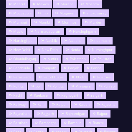
Meerut
Mexico
Morena
Moscow
Motivation
mp
Mugawali
mukulsaray
Mumbai
Mumbi
Mumnbai
Murder
Music
Narmadapuram
Narsinghgarh
Narsinghpur
Nashik
National
neemach
New Dehli
New Delhi
Noida
Nursinghpur
Obaidullaganj
outfits
Pakistaan
Pakistan
Panchkula
Panipath
Panjab
Panna
Paraswada
Petrol Diesel
Photo
Poetries
Poitics
pol
Politics
Prayagraj
Punjab
Rachi
Raebareli
Raghogarh
raigarh
Railway
Rain
Raipur
Raisen
Rajastha
Rajasthan
Rajgarh
Rajnandgao
Rajpur
Rajsthan
Ramnagar
Rampur
Ranchi
Rape
Rasifal
ratlam
Raygarh
Raypur