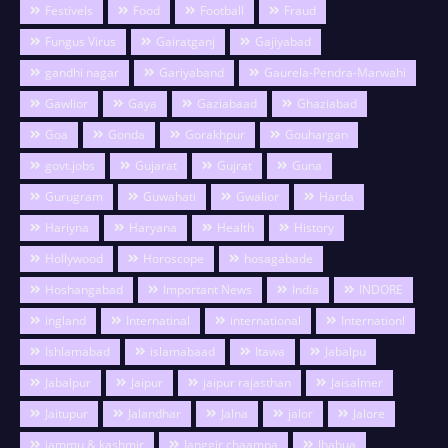
Festivels
Food
Football
Fraud
Fungus Virus
Gairatganj
Gajiyabad
gandhi nagar
Gariyaband
Gaurela-Pendra-Marwahi
Gawlior
Gaya
Gaziabaad
Ghaziabad
Goa
Gonda
Gorakhpur
Gouhargan
govt.jobs
Gujarat
Gujrat
Guna
Gurugram
Guwahati
Gwalior
Harda
Hariyna
Haryana
Health
History
Hollywood
Horoscope
hosagabade
Hoshangabad
Important News
India
INDORE
ingland
Internatinal
international
Internationl
Ishlamabad
islamabaad
Itawa
Jabalpu
Jabalpur
Jaipur
jaipur rajasthan
Jaisalmer
Jaitupur
Jalandhar
Jalna
jalor
Jalore
jammu & kashmir
Janggir chaampa
Jhabua