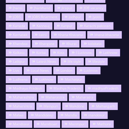
Jhansi
Jharkhand
Jirapur
JOB vacancy
JOBS
JOBS Rcuirment
Jodhpur
jyotis
Kanada
Kannauj
Kanpur
Karachi pakistan
Karnatak
katni
Khana Khazana
khana-khazana
Khandwa
Khargone
Khurai
kolakata
Kolkata
Korba
Kota
l Lucknow
Lakhnow
Lalitpur
Latest News
life style
lifestyle
Live
Local News
London
Lucknow
Ludhiana
Lukhnow
Machalpur
Madhaya Pradesh
Madhya Pradesh
madhyaPradesh
Maharashtra
Maharastra
Maharatra
Maharshtra
Mainpuri
Makdone
Malhargarh
Malwa
Mandideep
Mandla
mandosur
Mandsaur
Mandsuar
Manmpuri
Mathura