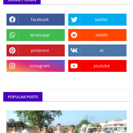
facebook
twitter
whatsapp
reddit
pinterest
vk
instagram
youtube
POPULAR POSTS