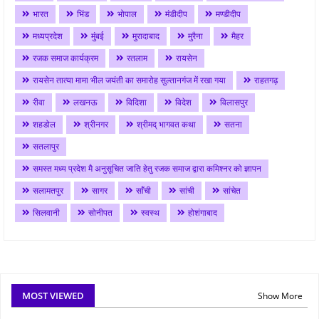
भारत
भिंड
भोपाल
मंडीदीप
मण्डीदीप
मध्यप्रदेश
मुंबई
मुरादाबाद
मुरैना
मैहर
रजक समाज कार्यक्रम
रतलाम
रायसेन
रायसेन तात्या मामा भील जयंती का समारोह सुल्तानगंज में रखा गया
राहतगढ़
रीवा
लखनऊ
विदिशा
विदेश
विलासपुर
शहडोल
श्रीनगर
श्रीमद् भागवत कथा
सतना
सतलापुर
समस्त मध्य प्रदेश मै अनुसूचित जाति हेतु रजक समाज द्वारा कमिश्नर को ज्ञापन
सलामतपुर
सागर
साँची
सांची
सांचेत
सिलवानी
सोनीपत
स्वस्थ
होशंगाबाद
MOST VIEWED
Show More