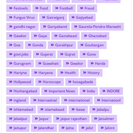
Festivels
Food
Football
Fraud
Fungus Virus
Gairatganj
Gajiyabad
gandhi nagar
Gariyaband
Gaurela-Pendra-Marwahi
Gawlior
Gaya
Gaziabaad
Ghaziabad
Goa
Gonda
Gorakhpur
Gouhargan
govt.jobs
Gujarat
Gujrat
Guna
Gurugram
Guwahati
Gwalior
Harda
Hariyna
Haryana
Health
History
Hollywood
Horoscope
hosagabade
Hoshangabad
Important News
India
INDORE
ingland
Internatinal
international
Internationl
Ishlamabad
islamabaad
Itawa
Jabalpu
Jabalpur
Jaipur
jaipur rajasthan
Jaisalmer
Jaitupur
Jalandhar
Jalna
jalor
Jalore