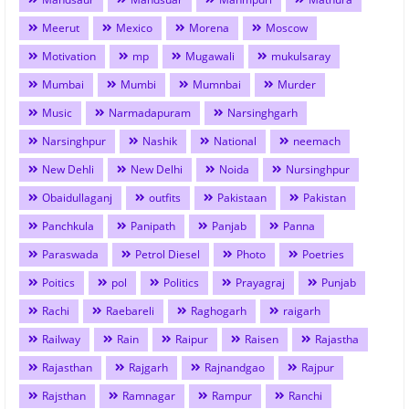
Meerut
Mexico
Morena
Moscow
Motivation
mp
Mugawali
mukulsaray
Mumbai
Mumbi
Mumnbai
Murder
Music
Narmadapuram
Narsinghgarh
Narsinghpur
Nashik
National
neemach
New Dehli
New Delhi
Noida
Nursinghpur
Obaidullaganj
outfits
Pakistaan
Pakistan
Panchkula
Panipath
Panjab
Panna
Paraswada
Petrol Diesel
Photo
Poetries
Poitics
pol
Politics
Prayagraj
Punjab
Rachi
Raebareli
Raghogarh
raigarh
Railway
Rain
Raipur
Raisen
Rajastha
Rajasthan
Rajgarh
Rajnandgao
Rajpur
Rajsthan
Ramnagar
Rampur
Ranchi