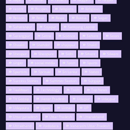
recent
Recipes
Religions
Religious
Relison
Reva
Rewa
Russia
Sagar
Saharanpur
Sajapur
Samsung Laptop
Sarangpur
Satna
Science
Sehore
Seoni
Shaakti
Shahdol
shajapur
Shakti
Sheopur
Sheopure
Sidhi
Sihore
Silwani
singer
social media
Sport
Sports
Sportsm
Spritual
Sri Lanka
States
Success Stories
Summer Season
Surguja
Taalibaan
Technology
Tools
Top News
TV Gossip
Uattar Pradesh
Udaipur
Udaypur
Udaypura
Ujjain
Unnao
UP
Uttar paradesh
Uttar Pradesh
Uttarakhand
Uttrakhand
Vadodara
Vanarashi Uttar Pradesh