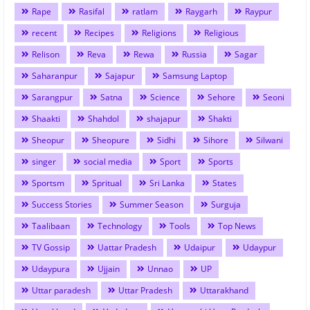
Rape
Rasifal
ratlam
Raygarh
Raypur
recent
Recipes
Religions
Religious
Relison
Reva
Rewa
Russia
Sagar
Saharanpur
Sajapur
Samsung Laptop
Sarangpur
Satna
Science
Sehore
Seoni
Shaakti
Shahdol
shajapur
Shakti
Sheopur
Sheopure
Sidhi
Sihore
Silwani
singer
social media
Sport
Sports
Sportsm
Spritual
Sri Lanka
States
Success Stories
Summer Season
Surguja
Taalibaan
Technology
Tools
Top News
TV Gossip
Uattar Pradesh
Udaipur
Udaypur
Udaypura
Ujjain
Unnao
UP
Uttar paradesh
Uttar Pradesh
Uttarakhand