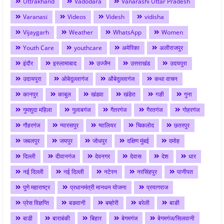
Uttrakhand
Vadodara
Vanarashi Uttar Pradesh
Varanasi
Videos
Videsh
vidisha
Vijaygarh
Weather
WhatsApp
Women
Youth Care
youthcare
अमेरिका
अलीराजपुर
इंदौर
इस्लामाबाद
उज्जैन
उत्तराखंड
उदयपुरा
उदायपुरा
ओबेदुल्लागंज
औबेदुल्लागंज
कथा वाचन
कानपुर
काबुल
खंडवा
खंडेरा
गङी
गुना
गुमशुदा महिला
गुलाबगंज
गैतरगंज
गैरतगंज
गोहरगंज
गौहरगंज
ग्यारसपुर
ग्वालियर
चिकलोद
छतरपुर
जबलपुर
जयपुर
जोधपुर
दक्षिण मुंबई
दमोह
दिल्ली
दीवानगंज
देवनगर
देवास
देश
धार
नई दिल्ली
नई दिल्ली
नटेरन
नरसिंहपुर
पानीपत
पुणे महाराष्ट्र
प्रधानमंत्री मानधन योजना
प्रयागराज
प्रेस विज्ञप्ति
बङवानी
बम्होरी
बरेली
बाङी
बाडी
बाराबंकी
बिहार
बेगमगंज
बेगमगंज/सिलवानी