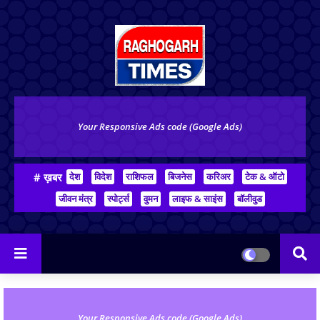
Your Responsive Ads code (Google Ads)
# ख़बर
देश
विदेश
राशिफल
बिजनेस
करिअर
टेक & ऑटो
जीवन मंत्र
स्पोर्ट्स
वुमन
लाइफ & साइंस
बॉलीवुड
Your Responsive Ads code (Google Ads)