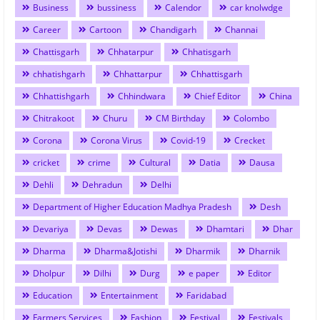
Business
bussiness
Calendor
car knolwdge
Career
Cartoon
Chandigarh
Channai
Chattisgarh
Chhatarpur
Chhatisgarh
chhatishgarh
Chhattarpur
Chhattisgarh
Chhattishgarh
Chhindwara
Chief Editor
China
Chitrakoot
Churu
CM Birthday
Colombo
Corona
Corona Virus
Covid-19
Crecket
cricket
crime
Cultural
Datia
Dausa
Dehli
Dehradun
Delhi
Department of Higher Education Madhya Pradesh
Desh
Devariya
Devas
Dewas
Dhamtari
Dhar
Dharma
Dharma&Jotishi
Dharmik
Dharnik
Dholpur
Dilhi
Durg
e paper
Editor
Education
Entertainment
Faridabad
Farmers Services
Fashion
Festival
Festivals