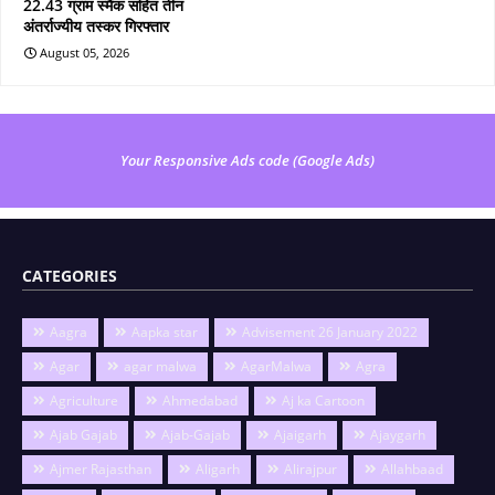
22.43 ग्राम स्मैक सहित तीन
अंतर्राज्यीय तस्कर गिरफ्तार
August 05, 2026
Your Responsive Ads code (Google Ads)
CATEGORIES
Aagra
Aapka star
Advisement 26 January 2022
Agar
agar malwa
AgarMalwa
Agra
Agriculture
Ahmedabad
Aj ka Cartoon
Ajab Gajab
Ajab-Gajab
Ajaigarh
Ajaygarh
Ajmer Rajasthan
Aligarh
Alirajpur
Allahbaad