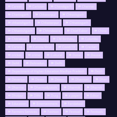
Career
Cartoon
Chandigarh
Channai
Chattisgarh
Chhatarpur
Chhatisgarh
chhatishgarh
Chhattarpur
Chhattisgarh
Chhattishgarh
Chhindwara
Chief Editor
China
Chitrakoot
Churu
CM Birthday
Colombo
Corona
Corona Virus
Covid-19
Crecket
cricket
crime
Cultural
Datia
Dausa
Dehli
Dehradun
Delhi
Department of Higher Education Madhya Pradesh
Desh
Devariya
Devas
Dewas
Dhamtari
Dhar
Dharma
Dharma&Jotishi
Dharmik
Dharnik
Dholpur
Dilhi
Durg
e paper
Editor
Education
Entertainment
Faridabad
Farmers Services
Fashion
Festival
Festivals