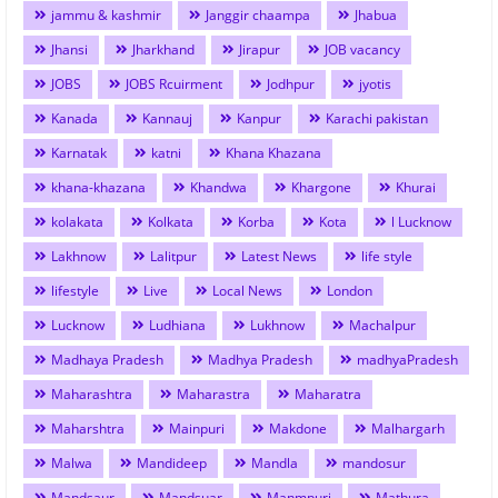
jammu & kashmir
Janggir chaampa
Jhabua
Jhansi
Jharkhand
Jirapur
JOB vacancy
JOBS
JOBS Rcuirment
Jodhpur
jyotis
Kanada
Kannauj
Kanpur
Karachi pakistan
Karnatak
katni
Khana Khazana
khana-khazana
Khandwa
Khargone
Khurai
kolakata
Kolkata
Korba
Kota
l Lucknow
Lakhnow
Lalitpur
Latest News
life style
lifestyle
Live
Local News
London
Lucknow
Ludhiana
Lukhnow
Machalpur
Madhaya Pradesh
Madhya Pradesh
madhyaPradesh
Maharashtra
Maharastra
Maharatra
Maharshtra
Mainpuri
Makdone
Malhargarh
Malwa
Mandideep
Mandla
mandosur
Mandsaur
Mandsuar
Manmpuri
Mathura