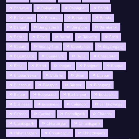
Badwani
Balaghat
Balalghat
Balod
Balrampur
Banaras
Banarasi
Banda
Bangal
Bangladesh
Banglore
Barabanki
Baran
Bareli
Barod
Barwani
Basti
Beauty
Beauty Tips
BeautyTips
Begamganj
Begumganj
Bengaluru
Betul
Bharatpur
Bhilai
Bhind
bhojpur
Bhojpuri
Bhopal
Bhubaneswar
Bidisha
Bihar
Bijapur
Bilashpur
Bilaspur
Bilspur
Binagang
Bojpur
Bollywood
Burhanpur
buseness
Business
bussiness
Calendor
car knolwdge
Career
Cartoon
Chandigarh
Channai
Chattisgarh
Chhatarpur
Chhatisgarh
chhatishgarh
Chhattarpur
Chhattisgarh