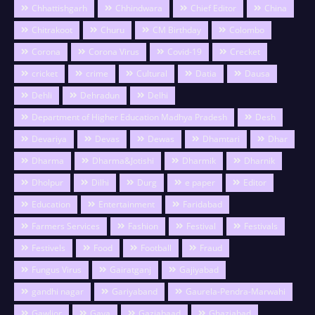
Chhattishgarh
Chhindwara
Chief Editor
China
Chitrakoot
Churu
CM Birthday
Colombo
Corona
Corona Virus
Covid-19
Crecket
cricket
crime
Cultural
Datia
Dausa
Dehli
Dehradun
Delhi
Department of Higher Education Madhya Pradesh
Desh
Devariya
Devas
Dewas
Dhamtari
Dhar
Dharma
Dharma&Jotishi
Dharmik
Dharnik
Dholpur
Dilhi
Durg
e paper
Editor
Education
Entertainment
Faridabad
Farmers Services
Fashion
Festival
Festivals
Festivels
Food
Football
Fraud
Fungus Virus
Gairatganj
Gajiyabad
gandhi nagar
Gariyaband
Gaurela-Pendra-Marwahi
Gawlior
Gaya
Gaziabaad
Ghaziabad