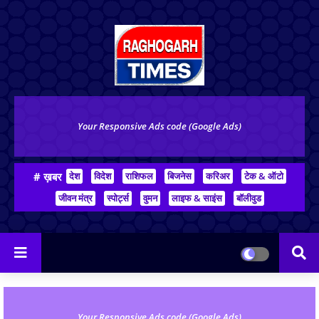
Your Responsive Ads code (Google Ads)
# ख़बर
देश
विदेश
राशिफल
बिजनेस
करिअर
टेक & ऑटो
जीवन मंत्र
स्पोर्ट्स
वुमन
लाइफ & साइंस
बॉलीवुड
Your Responsive Ads code (Google Ads)