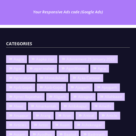
Your Responsive Ads code (Google Ads)
CATEGORIES
Aagra
Aapka star
Advisement 26 January 2022
Agar
agar malwa
AgarMalwa
Agra
Agriculture
Ahmedabad
Aj ka Cartoon
Ajab Gajab
Ajab-Gajab
Ajaigarh
Ajaygarh
Ajmer Rajasthan
Aligarh
Alirajpur
Allahbaad
Alwar
Amarkantak
Ambikapur
Amethi
Anuppur
Arang
Aron
Artical
Article
Articles
Artist
Asam
Ashoknagar
Assam
Ayodhya
Baalod
Badrinath