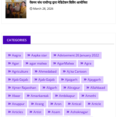
पेंशनर संघ राघौगढ़ द्वारा मेडिटेशन शिविर आयोजित
March 28, 2026
CATEGORIES
Aagra
Aapka star
Advisement 26 January 2022
Agar
agar malwa
AgarMalwa
Agra
Agriculture
Ahmedabad
Aj ka Cartoon
Ajab Gajab
Ajab-Gajab
Ajaigarh
Ajaygarh
Ajmer Rajasthan
Aligarh
Alirajpur
Allahbaad
Alwar
Amarkantak
Ambikapur
Amethi
Anuppur
Arang
Aron
Artical
Article
Articles
Artist
Asam
Ashoknagar