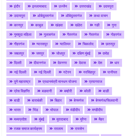
इंदौर
इस्लामाबाद
उज्जैन
उत्तराखंड
उदयपुरा
उदायपुरा
ओबेदुल्लागंज
औबेदुल्लागंज
कथा वाचन
कानपुर
काबुल
खंडवा
खंडेरा
गङी
गुना
गुमशुदा महिला
गुलाबगंज
गैतरगंज
गैरतगंज
गोहरगंज
गौहरगंज
ग्यारसपुर
ग्वालियर
चिकलोद
छतरपुर
जबलपुर
जयपुर
जोधपुर
दक्षिण मुंबई
दमोह
दिल्ली
दीवानगंज
देवनगर
देवास
देश
धार
नई दिल्ली
नई दिल्ली
नटेरन
नरसिंहपुर
पानीपत
पुणे महाराष्ट्र
प्रधानमंत्री मानधन योजना
प्रयागराज
प्रेस विज्ञप्ति
बङवानी
बम्होरी
बरेली
बाङी
बाडी
बाराबंकी
बिहार
बेगमगंज
बेगमगंज/सिलवानी
भारत
भिंड
भोपाल
मंडीदीप
मण्डीदीप
मध्यप्रदेश
मुंबई
मुरादाबाद
मुरैना
मैहर
रजक समाज कार्यक्रम
रतलाम
रायसेन