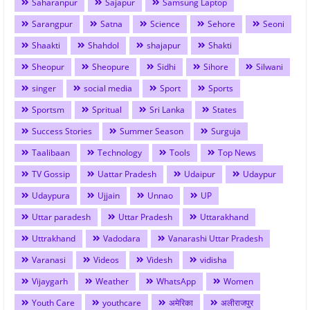
Saharanpur
Sajapur
Samsung Laptop
Sarangpur
Satna
Science
Sehore
Seoni
Shaakti
Shahdol
shajapur
Shakti
Sheopur
Sheopure
Sidhi
Sihore
Silwani
singer
social media
Sport
Sports
Sportsm
Spritual
Sri Lanka
States
Success Stories
Summer Season
Surguja
Taalibaan
Technology
Tools
Top News
TV Gossip
Uattar Pradesh
Udaipur
Udaypur
Udaypura
Ujjain
Unnao
UP
Uttar paradesh
Uttar Pradesh
Uttarakhand
Uttrakhand
Vadodara
Vanarashi Uttar Pradesh
Varanasi
Videos
Videsh
vidisha
Vijaygarh
Weather
WhatsApp
Women
Youth Care
youthcare
अमेरिका
अलीराजपुर