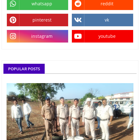
whatsapp
reddit
pinterest
vk
instagram
youtube
POPULAR POSTS