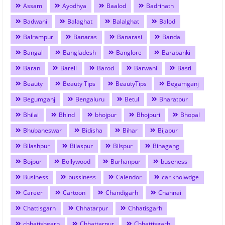
Assam
Ayodhya
Baalod
Badrinath
Badwani
Balaghat
Balalghat
Balod
Balrampur
Banaras
Banarasi
Banda
Bangal
Bangladesh
Banglore
Barabanki
Baran
Bareli
Barod
Barwani
Basti
Beauty
Beauty Tips
BeautyTips
Begamganj
Begumganj
Bengaluru
Betul
Bharatpur
Bhilai
Bhind
bhojpur
Bhojpuri
Bhopal
Bhubaneswar
Bidisha
Bihar
Bijapur
Bilashpur
Bilaspur
Bilspur
Binagang
Bojpur
Bollywood
Burhanpur
buseness
Business
bussiness
Calendor
car knolwdge
Career
Cartoon
Chandigarh
Channai
Chattisgarh
Chhatarpur
Chhatisgarh
chhatishgarh
Chhattarpur
Chhattisgarh