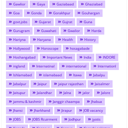
Gawlior
Gaya
Gaziabaad
Ghaziabad
Goa
Gonda
Gorakhpur
Gouhargan
govt.jobs
Gujarat
Gujrat
Guna
Gurugram
Guwahati
Gwalior
Harda
Hariyna
Haryana
Health
History
Hollywood
Horoscope
hosagabade
Hoshangabad
Important News
India
INDORE
ingland
Internatinal
international
Internationl
Ishlamabad
islamabaad
Itawa
Jabalpu
Jabalpur
Jaipur
jaipur rajasthan
Jaisalmer
Jaitupur
Jalandhar
Jalna
jalor
Jalore
jammu & kashmir
Janggir chaampa
Jhabua
Jhansi
Jharkhand
Jirapur
JOB vacancy
JOBS
JOBS Rcuirment
Jodhpur
jyotis