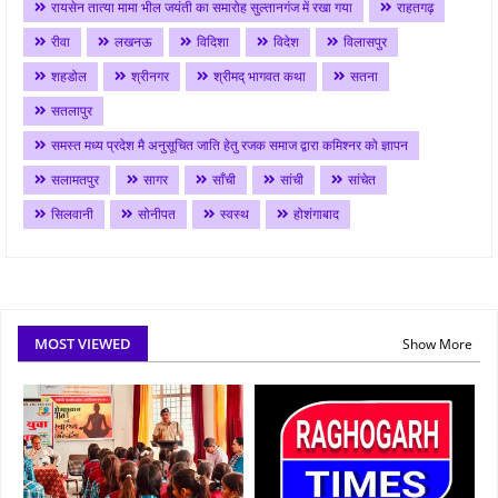
रायसेन तात्या मामा भील जयंती का समारोह सुल्तानगंज में रखा गया
राहतगढ़
रीवा
लखनऊ
विदिशा
विदेश
विलासपुर
शहडोल
श्रीनगर
श्रीमद् भागवत कथा
सतना
सतलापुर
समस्त मध्य प्रदेश मै अनुसूचित जाति हेतु रजक समाज द्वारा कमिश्नर को ज्ञापन
सलामतपुर
सागर
साँची
सांची
सांचेत
सिलवानी
सोनीपत
स्वस्थ
होशंगाबाद
MOST VIEWED
Show More