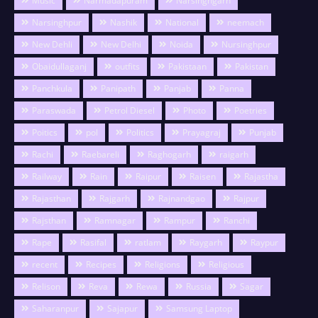
Music
Narmadapuram
Narsinghgarh
Narsinghpur
Nashik
National
neemach
New Dehli
New Delhi
Noida
Nursinghpur
Obaidullaganj
outfits
Pakistaan
Pakistan
Panchkula
Panipath
Panjab
Panna
Paraswada
Petrol Diesel
Photo
Poetries
Poitics
pol
Politics
Prayagraj
Punjab
Rachi
Raebareli
Raghogarh
raigarh
Railway
Rain
Raipur
Raisen
Rajastha
Rajasthan
Rajgarh
Rajnandgao
Rajpur
Rajsthan
Ramnagar
Rampur
Ranchi
Rape
Rasifal
ratlam
Raygarh
Raypur
recent
Recipes
Religions
Religious
Relison
Reva
Rewa
Russia
Sagar
Saharanpur
Sajapur
Samsung Laptop