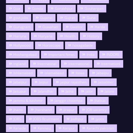
Goa
Gonda
Gorakhpur
Gouhargan
govt.jobs
Gujarat
Gujrat
Guna
Gurugram
Guwahati
Gwalior
Harda
Hariyna
Haryana
Health
History
Hollywood
Horoscope
hosagabade
Hoshangabad
Important News
India
INDORE
ingland
Internatinal
international
Internationl
Ishlamabad
islamabaad
Itawa
Jabalpu
Jabalpur
Jaipur
jaipur rajasthan
Jaisalmer
Jaitupur
Jalandhar
Jalna
jalor
Jalore
jammu & kashmir
Janggir chaampa
Jhabua
Jhansi
Jharkhand
Jirapur
JOB vacancy
JOBS
JOBS Rcuirment
Jodhpur
jyotis
Kanada
Kannauj
Kanpur
Karachi pakistan