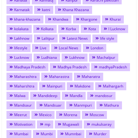
Kanada
Kannauj
Kanpur
Karachi pakistan
Karnatak
katni
Khana Khazana
khana-khazana
Khandwa
Khargone
Khurai
kolakata
Kolkata
Korba
Kota
l Lucknow
Lakhnow
Lalitpur
Latest News
life style
lifestyle
Live
Local News
London
Lucknow
Ludhiana
Lukhnow
Machalpur
Madhaya Pradesh
Madhya Pradesh
madhyaPradesh
Maharashtra
Maharastra
Maharatra
Maharshtra
Mainpuri
Makdone
Malhargarh
Malwa
Mandideep
Mandla
mandosur
Mandsaur
Mandsuar
Manmpuri
Mathura
Meerut
Mexico
Morena
Moscow
Motivation
mp
Mugawali
mukulsaray
Mumbai
Mumbi
Mumnbai
Murder