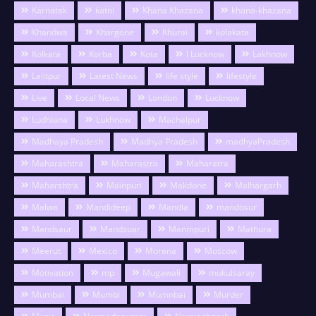
Karnatak
katni
Khana Khazana
khana-khazana
Khandwa
Khargone
Khurai
kolakata
Kolkata
Korba
Kota
l Lucknow
Lakhnow
Lalitpur
Latest News
life style
lifestyle
Live
Local News
London
Lucknow
Ludhiana
Lukhnow
Machalpur
Madhaya Pradesh
Madhya Pradesh
madhyaPradesh
Maharashtra
Maharastra
Maharatra
Maharshtra
Mainpuri
Makdone
Malhargarh
Malwa
Mandideep
Mandla
mandosur
Mandsaur
Mandsuar
Manmpuri
Mathura
Meerut
Mexico
Morena
Moscow
Motivation
mp
Mugawali
mukulsaray
Mumbai
Mumbi
Mumnbai
Murder