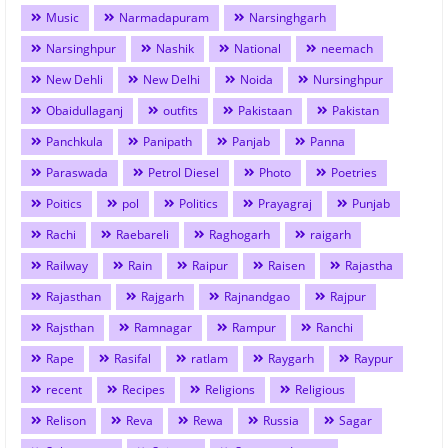
Music
Narmadapuram
Narsinghgarh
Narsinghpur
Nashik
National
neemach
New Dehli
New Delhi
Noida
Nursinghpur
Obaidullaganj
outfits
Pakistaan
Pakistan
Panchkula
Panipath
Panjab
Panna
Paraswada
Petrol Diesel
Photo
Poetries
Poitics
pol
Politics
Prayagraj
Punjab
Rachi
Raebareli
Raghogarh
raigarh
Railway
Rain
Raipur
Raisen
Rajastha
Rajasthan
Rajgarh
Rajnandgao
Rajpur
Rajsthan
Ramnagar
Rampur
Ranchi
Rape
Rasifal
ratlam
Raygarh
Raypur
recent
Recipes
Religions
Religious
Relison
Reva
Rewa
Russia
Sagar