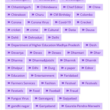
Chhattishgarh
Chhindwara
Chief Editor
China
Chitrakoot
Churu
CM Birthday
Colombo
Corona
Corona Virus
Covid-19
Crecket
cricket
crime
Cultural
Datia
Dausa
Dehli
Dehradun
Delhi
Department of Higher Education Madhya Pradesh
Desh
Devariya
Devas
Dewas
Dhamtari
Dhar
Dharma
Dharma&Jotishi
Dharmik
Dharnik
Dholpur
Dilhi
Durg
e paper
Editor
Education
Entertainment
Faridabad
Farmers Services
Fashion
Festival
Festivals
Festivels
Food
Football
Fraud
Fungus Virus
Gairatganj
Gajiyabad
gandhi nagar
Gariyaband
Gaurela-Pendra-Marwahi