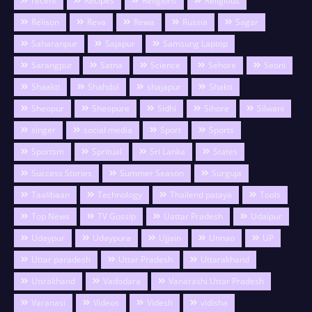
recent
Recipes
Religions
Religious
Relison
Reva
Rewa
Russia
Sagar
Saharanpur
Sajapur
Samsung Laptop
Sarangpur
Satna
Science
Sehore
Seoni
Shaakti
Shahdol
shajapur
Shakti
Sheopur
Sheopure
Sidhi
Sihore
Silwani
singer
social media
Sport
Sports
Sportsm
Spritual
Sri Lanka
States
Success Stories
Summer Season
Surguja
Taalibaan
Technology
Thailend pataya
Tools
Top News
TV Gossip
Uattar Pradesh
Udaipur
Udaypur
Udaypura
Ujjain
Unnao
UP
Uttar paradesh
Uttar Pradesh
Uttarakhand
Uttrakhand
Vadodara
Vanarashi Uttar Pradesh
Varanasi
Videos
Videsh
vidisha