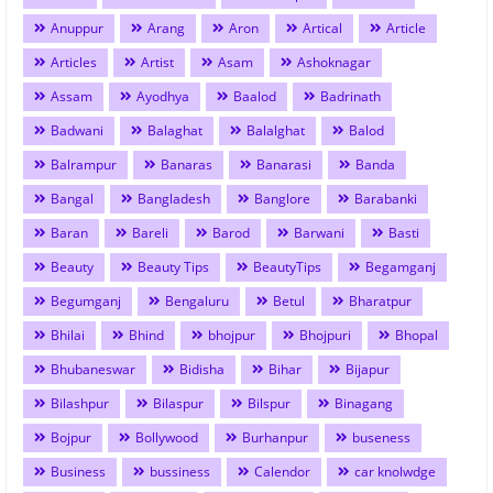
Anuppur
Arang
Aron
Artical
Article
Articles
Artist
Asam
Ashoknagar
Assam
Ayodhya
Baalod
Badrinath
Badwani
Balaghat
Balalghat
Balod
Balrampur
Banaras
Banarasi
Banda
Bangal
Bangladesh
Banglore
Barabanki
Baran
Bareli
Barod
Barwani
Basti
Beauty
Beauty Tips
BeautyTips
Begamganj
Begumganj
Bengaluru
Betul
Bharatpur
Bhilai
Bhind
bhojpur
Bhojpuri
Bhopal
Bhubaneswar
Bidisha
Bihar
Bijapur
Bilashpur
Bilaspur
Bilspur
Binagang
Bojpur
Bollywood
Burhanpur
buseness
Business
bussiness
Calendor
car knolwdge