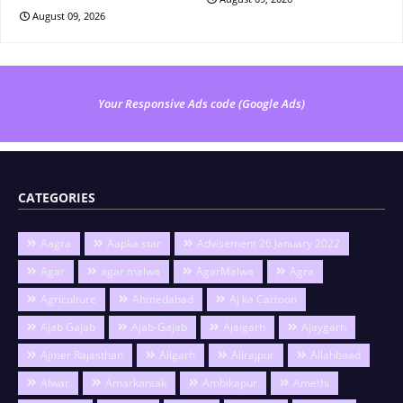
August 09, 2026
Your Responsive Ads code (Google Ads)
CATEGORIES
Aagra
Aapka star
Advisement 26 January 2022
Agar
agar malwa
AgarMalwa
Agra
Agriculture
Ahmedabad
Aj ka Cartoon
Ajab Gajab
Ajab-Gajab
Ajaigarh
Ajaygarh
Ajmer Rajasthan
Aligarh
Alirajpur
Allahbaad
Alwar
Amarkantak
Ambikapur
Amethi