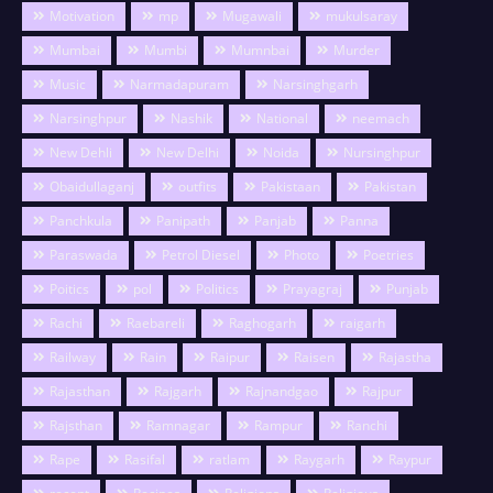
Motivation
mp
Mugawali
mukulsaray
Mumbai
Mumbi
Mumnbai
Murder
Music
Narmadapuram
Narsinghgarh
Narsinghpur
Nashik
National
neemach
New Dehli
New Delhi
Noida
Nursinghpur
Obaidullaganj
outfits
Pakistaan
Pakistan
Panchkula
Panipath
Panjab
Panna
Paraswada
Petrol Diesel
Photo
Poetries
Poitics
pol
Politics
Prayagraj
Punjab
Rachi
Raebareli
Raghogarh
raigarh
Railway
Rain
Raipur
Raisen
Rajastha
Rajasthan
Rajgarh
Rajnandgao
Rajpur
Rajsthan
Ramnagar
Rampur
Ranchi
Rape
Rasifal
ratlam
Raygarh
Raypur