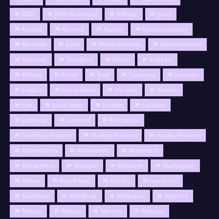
JOBS
JOBS Rcuirment
Jodhpur
jyotis
Kanada
Kannauj
Kanpur
Karachi pakistan
Karnatak
katni
Khana Khazana
khana-khazana
Khandwa
Khargone
Khurai
kolakata
Kolkata
Korba
Kota
l Lucknow
Lakhnow
Lalitpur
Latest News
life style
lifestyle
Live
Local News
London
Lucknow
Ludhiana
Lukhnow
Machalpur
Madhaya Pradesh
Madhya Pradesh
madhyaPradesh
Maharashtra
Maharastra
Maharatra
Maharshtra
Mainpuri
Makdone
Malhargarh
Malwa
Mandideep
Mandla
mandosur
Mandsaur
Mandsuar
Manmpuri
Mathura
Meerut
Mexico
Morena
Moscow