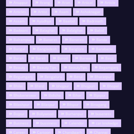
Anuppur
Arang
Aron
Artical
Article
Articles
Artist
Asam
Ashoknagar
Assam
Ayodhya
Baalod
Badrinath
Badwani
Balaghat
Balalghat
Balod
Balrampur
Banaras
Banarasi
Banda
Bangal
Bangladesh
Banglore
Barabanki
Baran
Bareli
Barod
Barwani
Basti
Beauty
Beauty Tips
BeautyTips
Begamganj
Begumganj
Bengaluru
Betul
Bharatpur
Bhilai
Bhind
bhojpur
Bhojpuri
Bhopal
Bhubaneswar
Bidisha
Bihar
Bijapur
Bilashpur
Bilaspur
Bilspur
Binagang
Bojpur
Bollywood
Burhanpur
buseness
Business
bussiness
Calendor
car knolwdge
Career
Cartoon
Chandigarh
Channai