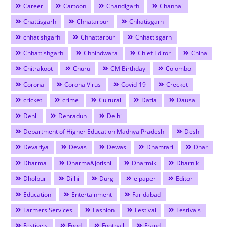
Career
Cartoon
Chandigarh
Channai
Chattisgarh
Chhatarpur
Chhatisgarh
chhatishgarh
Chhattarpur
Chhattisgarh
Chhattishgarh
Chhindwara
Chief Editor
China
Chitrakoot
Churu
CM Birthday
Colombo
Corona
Corona Virus
Covid-19
Crecket
cricket
crime
Cultural
Datia
Dausa
Dehli
Dehradun
Delhi
Department of Higher Education Madhya Pradesh
Desh
Devariya
Devas
Dewas
Dhamtari
Dhar
Dharma
Dharma&Jotishi
Dharmik
Dharnik
Dholpur
Dilhi
Durg
e paper
Editor
Education
Entertainment
Faridabad
Farmers Services
Fashion
Festival
Festivals
Festivels
Food
Football
Fraud