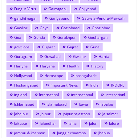
Fungus Virus
Gairatganj
Gajiyabad
gandhi nagar
Gariyaband
Gaurela-Pendra-Marwahi
Gawlior
Gaya
Gaziabaad
Ghaziabad
Goa
Gonda
Gorakhpur
Gouhargan
govt.jobs
Gujarat
Gujrat
Guna
Gurugram
Guwahati
Gwalior
Harda
Hariyna
Haryana
Health
History
Hollywood
Horoscope
hosagabade
Hoshangabad
Important News
India
INDORE
ingland
Internatinal
international
Internationl
Ishlamabad
islamabaad
Itawa
Jabalpu
Jabalpur
Jaipur
jaipur rajasthan
Jaisalmer
Jaitupur
Jalandhar
Jalna
jalor
Jalore
jammu & kashmir
Janggir chaampa
Jhabua