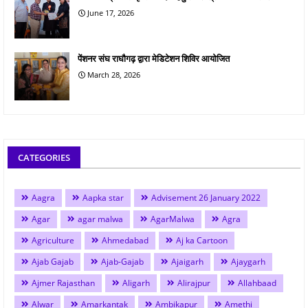
June 17, 2026
पेंशनर संघ राघौगढ़ द्वारा मेडिटेशन शिविर आयोजित
March 28, 2026
CATEGORIES
Aagra
Aapka star
Advisement 26 January 2022
Agar
agar malwa
AgarMalwa
Agra
Agriculture
Ahmedabad
Aj ka Cartoon
Ajab Gajab
Ajab-Gajab
Ajaigarh
Ajaygarh
Ajmer Rajasthan
Aligarh
Alirajpur
Allahbaad
Alwar
Amarkantak
Ambikapur
Amethi