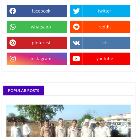
facebook
twitter
whatsapp
reddit
pinterest
vk
instagram
youtube
POPULAR POSTS