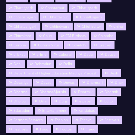
Chattisgarh
Chhatarpur
Chhatisgarh
chhatishgarh
Chhattarpur
Chhattisgarh
Chhattishgarh
Chhindwara
Chief Editor
China
Chitrakoot
Churu
CM Birthday
Colombo
Corona
Corona Virus
Covid-19
Crecket
cricket
crime
Cultural
Datia
Dausa
Dehli
Dehradun
Delhi
Department of Higher Education Madhya Pradesh
Desh
Devariya
Devas
Dewas
Dhamtari
Dhar
Dharma
Dharma&Jotishi
Dharmik
Dharnik
Dholpur
Dilhi
Durg
e paper
Editor
Education
Entertainment
Faridabad
Farmers Services
Fashion
Festival
Festivals
Festivels
Food
Football
Fraud