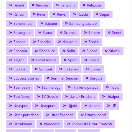
recent
Recipes
Religions
Religious
Relison
Reva
Rewa
Russia
Sagar
Saharanpur
Sajapur
Samsung Laptop
Sarangpur
Satna
Science
Sehore
Seoni
Shaakti
Shahdol
shajapur
Shakti
Sheopur
Sheopure
Sidhi
Sihore
Silwani
singer
social media
Sport
Sports
Sportsm
Spritual
Sri Lanka
States
Success Stories
Summer Season
Surguja
Taalibaan
Technology
Thailend pataya
Tools
Top News
TV Gossip
Uattar Pradesh
Udaipur
Udaypur
Udaypura
Ujjain
Unnao
UP
Uttar paradesh
Uttar Pradesh
Uttarakhand
Uttrakhand
Vadodara
Vanarashi Uttar Pradesh