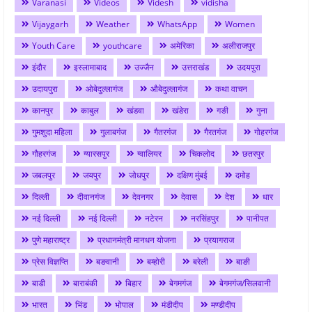
Varanasi
Videos
Videsh
vidisha
Vijaygarh
Weather
WhatsApp
Women
Youth Care
youthcare
अमेरिका
अलीराजपुर
इंदौर
इस्लामाबाद
उज्जैन
उत्तराखंड
उदयपुरा
उदायपुरा
ओबेदुल्लागंज
औबेदुल्लागंज
कथा वाचन
कानपुर
काबुल
खंडवा
खंडेरा
गङी
गुना
गुमशुदा महिला
गुलाबगंज
गैतरगंज
गैरतगंज
गोहरगंज
गौहरगंज
ग्यारसपुर
ग्वालियर
चिकलोद
छतरपुर
जबलपुर
जयपुर
जोधपुर
दक्षिण मुंबई
दमोह
दिल्ली
दीवानगंज
देवनगर
देवास
देश
धार
नई दिल्ली
नई दिल्ली
नटेरन
नरसिंहपुर
पानीपत
पुणे महाराष्ट्र
प्रधानमंत्री मानधन योजना
प्रयागराज
प्रेस विज्ञप्ति
बङवानी
बम्होरी
बरेली
बाङी
बाडी
बाराबंकी
बिहार
बेगमगंज
बेगमगंज/सिलवानी
भारत
भिंड
भोपाल
मंडीदीप
मण्डीदीप