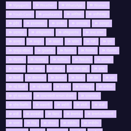
Vijaygarh
Weather
WhatsApp
Women
Youth Care
youthcare
अमेरिका
अलीराजपुर
इंदौर
इस्लामाबाद
उज्जैन
उत्तराखंड
उदयपुरा
उदायपुरा
ओबेदुल्लागंज
औबेदुल्लागंज
कथा वाचन
कानपुर
काबुल
खंडवा
खंडेरा
गङी
गुना
गुमशुदा महिला
गुलाबगंज
गैतरगंज
गैरतगंज
गोहरगंज
गौहरगंज
ग्यारसपुर
ग्वालियर
चिकलोद
छतरपुर
जबलपुर
जयपुर
जोधपुर
दक्षिण मुंबई
दमोह
दिल्ली
दीवानगंज
देवनगर
देवास
देश
धार
नई दिल्ली
नई दिल्ली
नटेरन
नरसिंहपुर
पानीपत
पुणे महाराष्ट्र
प्रधानमंत्री मानधन योजना
प्रयागराज
प्रेस विज्ञप्ति
बङवानी
बम्होरी
बरेली
बाङी
बाडी
बाराबंकी
बिहार
बेगमगंज
बेगमगंज/सिलवानी
भारत
भिंड
भोपाल
मंडीदीप
मण्डीदीप