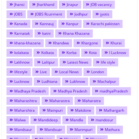
Jhansi
Jharkhand
Jirapur
JOB vacancy
JOBS
JOBS Rcuirment
Jodhpur
jyotis
Kanada
Kannauj
Kanpur
Karachi pakistan
Karnatak
katni
Khana Khazana
khana-khazana
Khandwa
Khargone
Khurai
kolakata
Kolkata
Korba
Kota
l Lucknow
Lakhnow
Lalitpur
Latest News
life style
lifestyle
Live
Local News
London
Lucknow
Ludhiana
Lukhnow
Machalpur
Madhaya Pradesh
Madhya Pradesh
madhyaPradesh
Maharashtra
Maharastra
Maharatra
Maharshtra
Mainpuri
Makdone
Malhargarh
Malwa
Mandideep
Mandla
mandosur
Mandsaur
Mandsuar
Manmpuri
Mathura