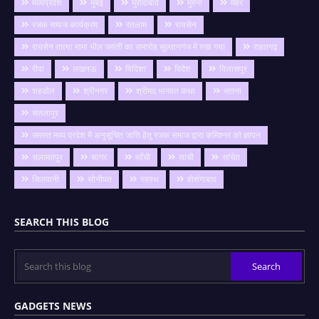
मध्यप्रदेश
मुंबई
मुरादाबाद
मुरैना
मैहर
रजक समाज कार्यक्रम
रतलाम
रायसेन
रायसेन तात्या मामा भील जयंती का समारोह सुल्तानगंज में रखा गया
राहतगढ़
रीवा
लखनऊ
विदिशा
विदेश
विलासपुर
शहडोल
श्रीनगर
श्रीमद् भागवत कथा
सतना
सतलापुर
समस्त मध्य प्रदेश मै अनुसूचित जाति हेतु रजक समाज द्वारा कमिश्नर को ज्ञापन
सलामतपुर
सागर
साँची
सांची
सांचेत
सिलवानी
सोनीपत
स्वस्थ
होशंगाबाद
SEARCH THIS BLOG
GADGETS NEWS