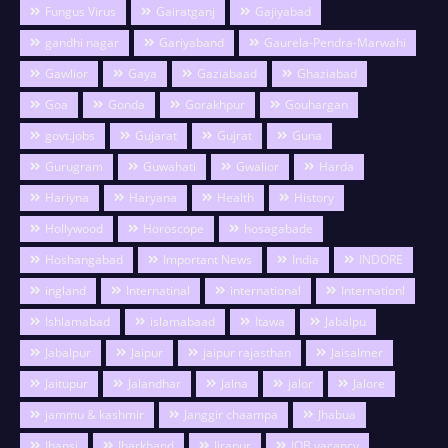
Fungus Virus
Gairatganj
Gajiyabad
gandhi nagar
Gariyaband
Gaurela-Pendra-Marwahi
Gawlior
Gaya
Gaziabaad
Ghaziabad
Goa
Gonda
Gorakhpur
Gouhargan
govt.jobs
Gujarat
Gujrat
Guna
Gurugram
Guwahati
Gwalior
Harda
Hariyna
Haryana
Health
History
Hollywood
Horoscope
hosagabade
Hoshangabad
Important News
India
INDORE
ingland
Internatinal
international
Internationl
Ishlamabad
islamabaad
Itawa
Jabalpu
Jabalpur
Jaipur
jaipur rajasthan
Jaisalmer
Jaitupur
Jalandhar
Jalna
jalor
Jalore
jammu & kashmir
Janggir chaampa
Jhabua
Jhansi
Jharkhand
Jirapur
JOB vacancy