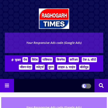
Your Responsive Ads code (Google Ads)
# ख़बर
देश
विदेश
राशिफल
बिजनेस
करिअर
टेक & ऑटो
जीवन मंत्र
स्पोर्ट्स
वुमन
लाइफ & साइंस
बॉलीवुड
Your Responsive Ads code (Google Ads)