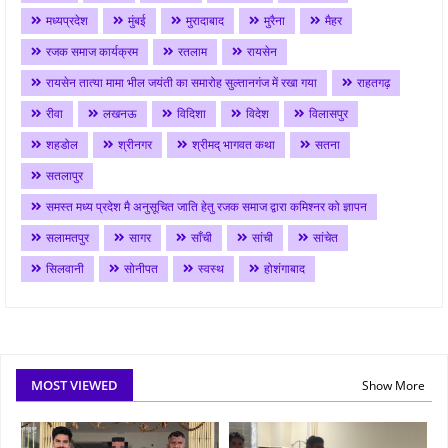
मध्यप्रदेश
मुंबई
मुरादाबाद
मुरैना
मैहर
रजक समाज कार्यक्रम
रतलाम
रायसेन
रायसेन तात्या मामा भील जयंती का समारोह सुल्तानगंज में रखा गया
राहतगढ़
रीवा
लखनऊ
विदिशा
विदेश
विलासपुर
शहडोल
श्रीनगर
श्रीमद् भागवत कथा
सतना
सतलापुर
समस्त मध्य प्रदेश मै अनुसूचित जाति हेतु रजक समाज द्वारा कमिश्नर को ज्ञापन
सलामतपुर
सागर
साँची
सांची
सांचेत
सिलवानी
सोनीपत
स्वस्थ
होशंगाबाद
MOST VIEWED
Show More