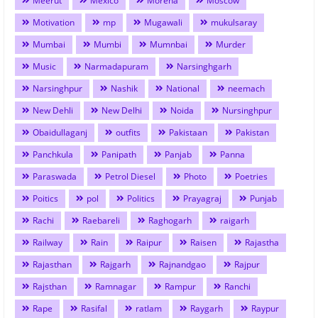
Meerut
Mexico
Morena
Moscow
Motivation
mp
Mugawali
mukulsaray
Mumbai
Mumbi
Mumnbai
Murder
Music
Narmadapuram
Narsinghgarh
Narsinghpur
Nashik
National
neemach
New Dehli
New Delhi
Noida
Nursinghpur
Obaidullaganj
outfits
Pakistaan
Pakistan
Panchkula
Panipath
Panjab
Panna
Paraswada
Petrol Diesel
Photo
Poetries
Poitics
pol
Politics
Prayagraj
Punjab
Rachi
Raebareli
Raghogarh
raigarh
Railway
Rain
Raipur
Raisen
Rajastha
Rajasthan
Rajgarh
Rajnandgao
Rajpur
Rajsthan
Ramnagar
Rampur
Ranchi
Rape
Rasifal
ratlam
Raygarh
Raypur