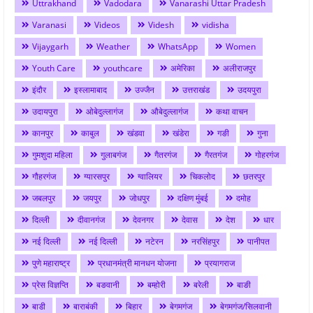
Uttrakhand
Vadodara
Vanarashi Uttar Pradesh
Varanasi
Videos
Videsh
vidisha
Vijaygarh
Weather
WhatsApp
Women
Youth Care
youthcare
अमेरिका
अलीराजपुर
इंदौर
इस्लामाबाद
उज्जैन
उत्तराखंड
उदयपुरा
उदायपुरा
ओबेदुल्लागंज
औबेदुल्लागंज
कथा वाचन
कानपुर
काबुल
खंडवा
खंडेरा
गङी
गुना
गुमशुदा महिला
गुलाबगंज
गैतरगंज
गैरतगंज
गोहरगंज
गौहरगंज
ग्यारसपुर
ग्वालियर
चिकलोद
छतरपुर
जबलपुर
जयपुर
जोधपुर
दक्षिण मुंबई
दमोह
दिल्ली
दीवानगंज
देवनगर
देवास
देश
धार
नई दिल्ली
नई दिल्ली
नटेरन
नरसिंहपुर
पानीपत
पुणे महाराष्ट्र
प्रधानमंत्री मानधन योजना
प्रयागराज
प्रेस विज्ञप्ति
बङवानी
बम्होरी
बरेली
बाङी
बाडी
बाराबंकी
बिहार
बेगमगंज
बेगमगंज/सिलवानी