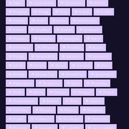
Alwar
Amarkantak
Ambikapur
Amethi
Anuppur
Arang
Aron
Artical
Article
Articles
Artist
Asam
Ashoknagar
Assam
Ayodhya
Baalod
Badrinath
Badwani
Balaghat
Balalghat
Balod
Balrampur
Banaras
Banarasi
Banda
Bangal
Bangladesh
Banglore
Barabanki
Baran
Bareli
Barod
Barwani
Basti
Beauty
Beauty Tips
BeautyTips
Begamganj
Begumganj
Bengaluru
Betul
Bharatpur
Bhilai
Bhind
bhojpur
Bhojpuri
Bhopal
Bhubaneswar
Bidisha
Bihar
Bijapur
Bilashpur
Bilaspur
Bilspur
Binagang
Bojpur
Bollywood
Burhanpur
buseness
Business
bussiness
Calendor
car knolwdge