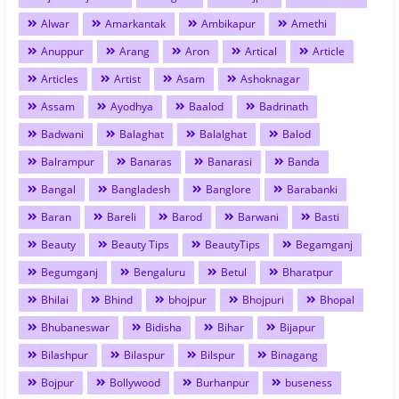
Alwar
Amarkantak
Ambikapur
Amethi
Anuppur
Arang
Aron
Artical
Article
Articles
Artist
Asam
Ashoknagar
Assam
Ayodhya
Baalod
Badrinath
Badwani
Balaghat
Balalghat
Balod
Balrampur
Banaras
Banarasi
Banda
Bangal
Bangladesh
Banglore
Barabanki
Baran
Bareli
Barod
Barwani
Basti
Beauty
Beauty Tips
BeautyTips
Begamganj
Begumganj
Bengaluru
Betul
Bharatpur
Bhilai
Bhind
bhojpur
Bhojpuri
Bhopal
Bhubaneswar
Bidisha
Bihar
Bijapur
Bilashpur
Bilaspur
Bilspur
Binagang
Bojpur
Bollywood
Burhanpur
buseness