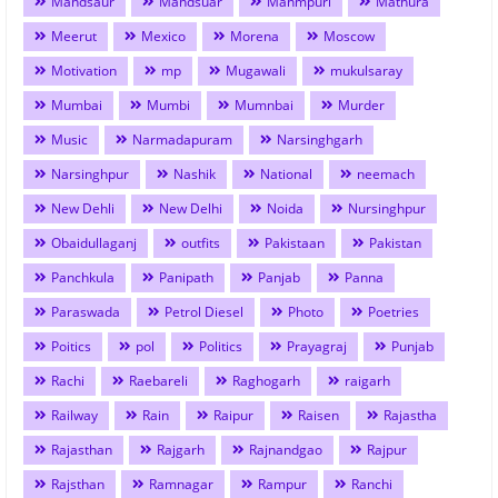
Mandsaur
Mandsuar
Manmpuri
Mathura
Meerut
Mexico
Morena
Moscow
Motivation
mp
Mugawali
mukulsaray
Mumbai
Mumbi
Mumnbai
Murder
Music
Narmadapuram
Narsinghgarh
Narsinghpur
Nashik
National
neemach
New Dehli
New Delhi
Noida
Nursinghpur
Obaidullaganj
outfits
Pakistaan
Pakistan
Panchkula
Panipath
Panjab
Panna
Paraswada
Petrol Diesel
Photo
Poetries
Poitics
pol
Politics
Prayagraj
Punjab
Rachi
Raebareli
Raghogarh
raigarh
Railway
Rain
Raipur
Raisen
Rajastha
Rajasthan
Rajgarh
Rajnandgao
Rajpur
Rajsthan
Ramnagar
Rampur
Ranchi