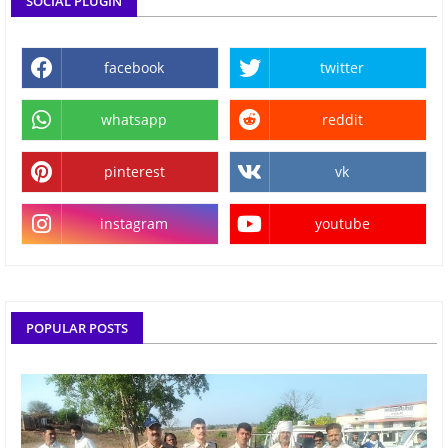
SOCIAL PLUGIN
facebook
twitter
whatsapp
reddit
pinterest
vk
instagram
youtube
POPULAR POSTS