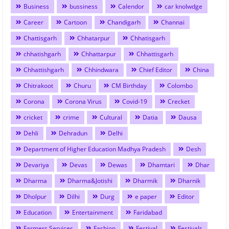
Business
bussiness
Calendor
car knolwdge
Career
Cartoon
Chandigarh
Channai
Chattisgarh
Chhatarpur
Chhatisgarh
chhatishgarh
Chhattarpur
Chhattisgarh
Chhattishgarh
Chhindwara
Chief Editor
China
Chitrakoot
Churu
CM Birthday
Colombo
Corona
Corona Virus
Covid-19
Crecket
cricket
crime
Cultural
Datia
Dausa
Dehli
Dehradun
Delhi
Department of Higher Education Madhya Pradesh
Desh
Devariya
Devas
Dewas
Dhamtari
Dhar
Dharma
Dharma&Jotishi
Dharmik
Dharnik
Dholpur
Dilhi
Durg
e paper
Editor
Education
Entertainment
Faridabad
Farmers Services
Fashion
Festival
Festivals