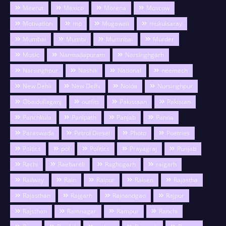
Meerut
Mexico
Morena
Moscow
Motivation
mp
Mugawali
mukulsaray
Mumbai
Mumbi
Mumnbai
Murder
Music
Narmadapuram
Narsinghgarh
Narsinghpur
Nashik
National
neemach
New Dehli
New Delhi
Noida
Nursinghpur
Obaidullaganj
outfits
Pakistaan
Pakistan
Panchkula
Panipath
Panjab
Panna
Paraswada
Petrol Diesel
Photo
Poetries
Poitics
pol
Politics
Prayagraj
Punjab
Rachi
Raebareli
Raghogarh
raigarh
Railway
Rain
Raipur
Raisen
Rajastha
Rajasthan
Rajgarh
Rajnandgao
Rajpur
Rajsthan
Ramnagar
Rampur
Ranchi