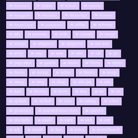
Varanasi
Videos
Videsh
vidisha
Vijaygarh
Weather
WhatsApp
Women
Youth Care
youthcare
अमेरिका
अलीराजपुर
इंदौर
इस्लामाबाद
उज्जैन
उत्तराखंड
उदयपुरा
उदायपुरा
ओबेदुल्लागंज
औबेदुल्लागंज
कथा वाचन
कानपुर
काबुल
खंडवा
खंडेरा
गङी
गुना
गुमशुदा महिला
गुलाबगंज
गैतरगंज
गैरतगंज
गोहरगंज
गौहरगंज
ग्यारसपुर
ग्वालियर
चिकलोद
छतरपुर
जबलपुर
जयपुर
जोधपुर
दक्षिण मुंबई
दमोह
दिल्ली
दीवानगंज
देवनगर
देवास
देश
धार
नई दिल्ली
नई दिल्ली
नटेरन
नरसिंहपुर
पानीपत
पुणे महाराष्ट्र
प्रधानमंत्री मानधन योजना
प्रयागराज
प्रेस विज्ञप्ति
बङवानी
बम्होरी
बरेली
बाङी
बाडी
बाराबंकी
बिहार
बेगमगंज
बेगमगंज/सिलवानी