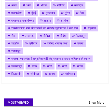
भारत
भिंड
भोपाल
मंडीदीप
मण्डीदीप
मध्यप्रदेश
मुंबई
मुरादाबाद
मुरैना
मैहर
रजक समाज कार्यक्रम
रतलाम
रायसेन
रायसेन तात्या मामा भील जयंती का समारोह सुल्तानगंज में रखा गया
राहतगढ़
रीवा
लखनऊ
विदिशा
विदेश
विलासपुर
शहडोल
श्रीनगर
श्रीमद् भागवत कथा
सतना
सतलापुर
समस्त मध्य प्रदेश मै अनुसूचित जाति हेतु रजक समाज द्वारा कमिश्नर को ज्ञापन
सलामतपुर
सागर
साँची
सांची
सांचेत
सिलवानी
सोनीपत
स्वस्थ
होशंगाबाद
MOST VIEWED
Show More