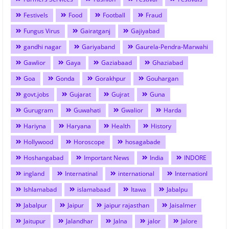
Festivels
Food
Football
Fraud
Fungus Virus
Gairatganj
Gajiyabad
gandhi nagar
Gariyaband
Gaurela-Pendra-Marwahi
Gawlior
Gaya
Gaziabaad
Ghaziabad
Goa
Gonda
Gorakhpur
Gouhargan
govt.jobs
Gujarat
Gujrat
Guna
Gurugram
Guwahati
Gwalior
Harda
Hariyna
Haryana
Health
History
Hollywood
Horoscope
hosagabade
Hoshangabad
Important News
India
INDORE
ingland
Internatinal
international
Internationl
Ishlamabad
islamabaad
Itawa
Jabalpu
Jabalpur
Jaipur
jaipur rajasthan
Jaisalmer
Jaitupur
Jalandhar
Jalna
jalor
Jalore