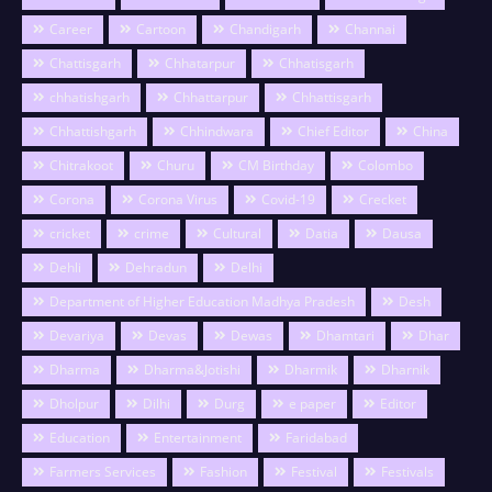
Career
Cartoon
Chandigarh
Channai
Chattisgarh
Chhatarpur
Chhatisgarh
chhatishgarh
Chhattarpur
Chhattisgarh
Chhattishgarh
Chhindwara
Chief Editor
China
Chitrakoot
Churu
CM Birthday
Colombo
Corona
Corona Virus
Covid-19
Crecket
cricket
crime
Cultural
Datia
Dausa
Dehli
Dehradun
Delhi
Department of Higher Education Madhya Pradesh
Desh
Devariya
Devas
Dewas
Dhamtari
Dhar
Dharma
Dharma&Jotishi
Dharmik
Dharnik
Dholpur
Dilhi
Durg
e paper
Editor
Education
Entertainment
Faridabad
Farmers Services
Fashion
Festival
Festivals