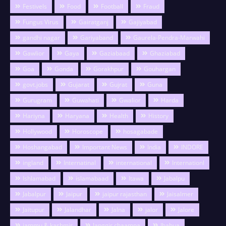
Festivels
Food
Football
Fraud
Fungus Virus
Gairatganj
Gajiyabad
gandhi nagar
Gariyaband
Gaurela-Pendra-Marwahi
Gawlior
Gaya
Gaziabaad
Ghaziabad
Goa
Gonda
Gorakhpur
Gouhargan
govt.jobs
Gujarat
Gujrat
Guna
Gurugram
Guwahati
Gwalior
Harda
Hariyna
Haryana
Health
History
Hollywood
Horoscope
hosagabade
Hoshangabad
Important News
India
INDORE
ingland
Internatinal
international
Internationl
Ishlamabad
islamabaad
Itawa
Jabalpu
Jabalpur
Jaipur
jaipur rajasthan
Jaisalmer
Jaitupur
Jalandhar
Jalna
jalor
Jalore
jammu & kashmir
Janggir chaampa
Jhabua