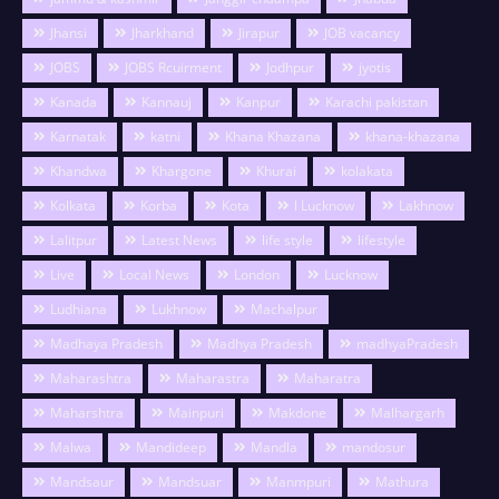
Jhansi
Jharkhand
Jirapur
JOB vacancy
JOBS
JOBS Rcuirment
Jodhpur
jyotis
Kanada
Kannauj
Kanpur
Karachi pakistan
Karnatak
katni
Khana Khazana
khana-khazana
Khandwa
Khargone
Khurai
kolakata
Kolkata
Korba
Kota
l Lucknow
Lakhnow
Lalitpur
Latest News
life style
lifestyle
Live
Local News
London
Lucknow
Ludhiana
Lukhnow
Machalpur
Madhaya Pradesh
Madhya Pradesh
madhyaPradesh
Maharashtra
Maharastra
Maharatra
Maharshtra
Mainpuri
Makdone
Malhargarh
Malwa
Mandideep
Mandla
mandosur
Mandsaur
Mandsuar
Manmpuri
Mathura