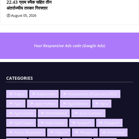
22.43 ग्राम स्मैक सहित तीन
अंतर्राज्यीय तस्कर गिरफ्तार
August 05, 2026
Your Responsive Ads code (Google Ads)
CATEGORIES
Aagra
Aapka star
Advisement 26 January 2022
Agar
agar malwa
AgarMalwa
Agra
Agriculture
Ahmedabad
Aj ka Cartoon
Ajab Gajab
Ajab-Gajab
Ajaigarh
Ajaygarh
Ajmer Rajasthan
Aligarh
Alirajpur
Allahbaad