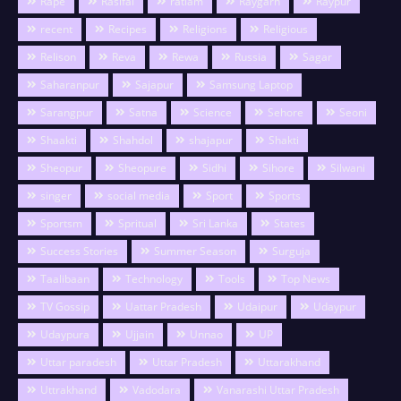
Rape
Rasifal
ratlam
Raygarh
Raypur
recent
Recipes
Religions
Religious
Relison
Reva
Rewa
Russia
Sagar
Saharanpur
Sajapur
Samsung Laptop
Sarangpur
Satna
Science
Sehore
Seoni
Shaakti
Shahdol
shajapur
Shakti
Sheopur
Sheopure
Sidhi
Sihore
Silwani
singer
social media
Sport
Sports
Sportsm
Spritual
Sri Lanka
States
Success Stories
Summer Season
Surguja
Taalibaan
Technology
Tools
Top News
TV Gossip
Uattar Pradesh
Udaipur
Udaypur
Udaypura
Ujjain
Unnao
UP
Uttar paradesh
Uttar Pradesh
Uttarakhand
Uttrakhand
Vadodara
Vanarashi Uttar Pradesh