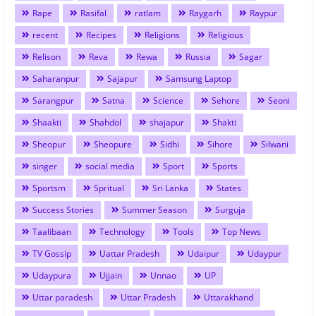
Rape
Rasifal
ratlam
Raygarh
Raypur
recent
Recipes
Religions
Religious
Relison
Reva
Rewa
Russia
Sagar
Saharanpur
Sajapur
Samsung Laptop
Sarangpur
Satna
Science
Sehore
Seoni
Shaakti
Shahdol
shajapur
Shakti
Sheopur
Sheopure
Sidhi
Sihore
Silwani
singer
social media
Sport
Sports
Sportsm
Spritual
Sri Lanka
States
Success Stories
Summer Season
Surguja
Taalibaan
Technology
Tools
Top News
TV Gossip
Uattar Pradesh
Udaipur
Udaypur
Udaypura
Ujjain
Unnao
UP
Uttar paradesh
Uttar Pradesh
Uttarakhand