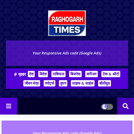
Your Responsive Ads code (Google Ads)
# ख़बर
देश
विदेश
राशिफल
बिजनेस
करिअर
टेक & ऑटो
जीवन मंत्र
स्पोर्ट्स
वुमन
लाइफ & साइंस
बॉलीवुड
Your Responsive Ads code (Google Ads)