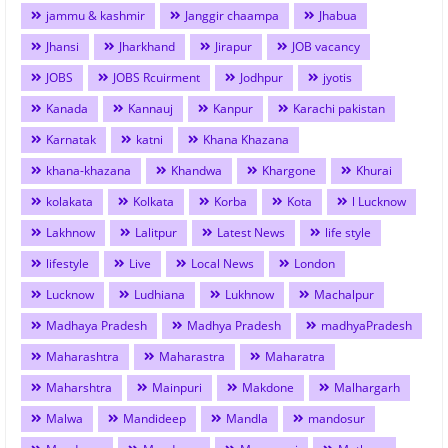
jammu & kashmir
Janggir chaampa
Jhabua
Jhansi
Jharkhand
Jirapur
JOB vacancy
JOBS
JOBS Rcuirment
Jodhpur
jyotis
Kanada
Kannauj
Kanpur
Karachi pakistan
Karnatak
katni
Khana Khazana
khana-khazana
Khandwa
Khargone
Khurai
kolakata
Kolkata
Korba
Kota
l Lucknow
Lakhnow
Lalitpur
Latest News
life style
lifestyle
Live
Local News
London
Lucknow
Ludhiana
Lukhnow
Machalpur
Madhaya Pradesh
Madhya Pradesh
madhyaPradesh
Maharashtra
Maharastra
Maharatra
Maharshtra
Mainpuri
Makdone
Malhargarh
Malwa
Mandideep
Mandla
mandosur