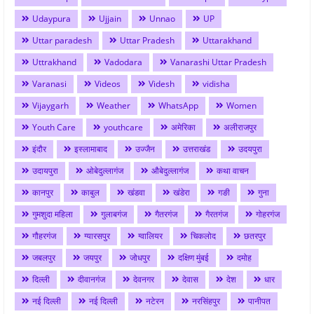
Udaypura
Ujjain
Unnao
UP
Uttar paradesh
Uttar Pradesh
Uttarakhand
Uttrakhand
Vadodara
Vanarashi Uttar Pradesh
Varanasi
Videos
Videsh
vidisha
Vijaygarh
Weather
WhatsApp
Women
Youth Care
youthcare
अमेरिका
अलीराजपुर
इंदौर
इस्लामाबाद
उज्जैन
उत्तराखंड
उदयपुरा
उदायपुरा
ओबेदुल्लागंज
औबेदुल्लागंज
कथा वाचन
कानपुर
काबुल
खंडवा
खंडेरा
गङी
गुना
गुमशुदा महिला
गुलाबगंज
गैतरगंज
गैरतगंज
गोहरगंज
गौहरगंज
ग्यारसपुर
ग्वालियर
चिकलोद
छतरपुर
जबलपुर
जयपुर
जोधपुर
दक्षिण मुंबई
दमोह
दिल्ली
दीवानगंज
देवनगर
देवास
देश
धार
नई दिल्ली
नई दिल्ली
नटेरन
नरसिंहपुर
पानीपत