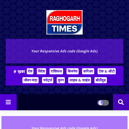
Your Responsive Ads code (Google Ads)
# ख़बर
देश
विदेश
राशिफल
बिजनेस
करिअर
टेक & ऑटो
जीवन मंत्र
स्पोर्ट्स
वुमन
लाइफ & साइंस
बॉलीवुड
Your Responsive Ads code (Google Ads)