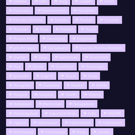
Dholpur
Dilhi
Durg
e paper
Editor
Education
Entertainment
Faridabad
Farmers Services
Fashion
Festival
Festivals
Festivels
Food
Football
Fraud
Fungus Virus
Gairatganj
Gajiyabad
gandhi nagar
Gariyaband
Gaurela-Pendra-Marwahi
Gawlior
Gaya
Gaziabaad
Ghaziabad
Goa
Gonda
Gorakhpur
Gouhargan
govt.jobs
Gujarat
Gujrat
Guna
Gurugram
Guwahati
Gwalior
Harda
Hariyna
Haryana
Health
History
Hollywood
Horoscope
hosagabade
Hoshangabad
Important News
India
INDORE
ingland
Internatinal
international
Internationl
Ishlamabad
islamabaad
Itawa
Jabalpu