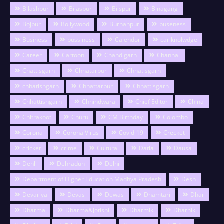
Bilashpur
Bilaspur
Bilspur
Binagang
Bojpur
Bollywood
Burhanpur
buseness
Business
bussiness
Calendor
car knolwdge
Career
Cartoon
Chandigarh
Channai
Chattisgarh
Chhatarpur
Chhatisgarh
chhatishgarh
Chhattarpur
Chhattisgarh
Chhattishgarh
Chhindwara
Chief Editor
China
Chitrakoot
Churu
CM Birthday
Colombo
Corona
Corona Virus
Covid-19
Crecket
cricket
crime
Cultural
Datia
Dausa
Dehli
Dehradun
Delhi
Department of Higher Education Madhya Pradesh
Desh
Devariya
Devas
Dewas
Dhamtari
Dhar
Dharma
Dharma&Jotishi
Dharmik
Dharnik