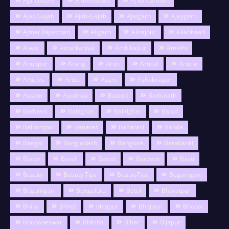
Agriculture
Ahmedabad
Aj ka Cartoon
Ajab Gajab
Ajab-Gajab
Ajaigarh
Ajaygarh
Ajmer Rajasthan
Aligarh
Alirajpur
Allahbaad
Alwar
Amarkantak
Ambikapur
Amethi
Anuppur
Arang
Aron
Artical
Article
Articles
Artist
Asam
Ashoknagar
Assam
Ayodhya
Baalod
Badrinath
Badwani
Balaghat
Balalghat
Balod
Balrampur
Banaras
Banarasi
Banda
Bangal
Bangladesh
Banglore
Barabanki
Baran
Bareli
Barod
Barwani
Basti
Beauty
Beauty Tips
BeautyTips
Begamganj
Begumganj
Bengaluru
Betul
Bharatpur
Bhilai
Bhind
bhojpur
Bhojpuri
Bhopal
Bhubaneswar
Bidisha
Bihar
Bijapur