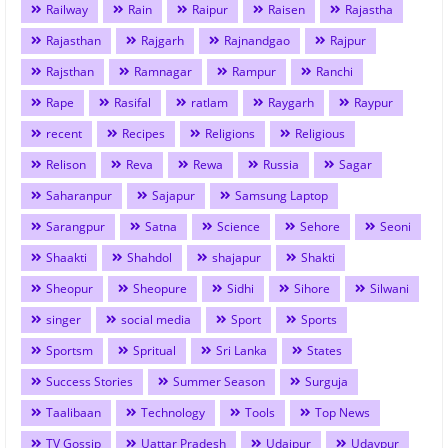
Railway
Rain
Raipur
Raisen
Rajastha
Rajasthan
Rajgarh
Rajnandgao
Rajpur
Rajsthan
Ramnagar
Rampur
Ranchi
Rape
Rasifal
ratlam
Raygarh
Raypur
recent
Recipes
Religions
Religious
Relison
Reva
Rewa
Russia
Sagar
Saharanpur
Sajapur
Samsung Laptop
Sarangpur
Satna
Science
Sehore
Seoni
Shaakti
Shahdol
shajapur
Shakti
Sheopur
Sheopure
Sidhi
Sihore
Silwani
singer
social media
Sport
Sports
Sportsm
Spritual
Sri Lanka
States
Success Stories
Summer Season
Surguja
Taalibaan
Technology
Tools
Top News
TV Gossip
Uattar Pradesh
Udaipur
Udaypur