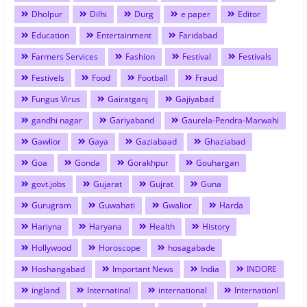
Dholpur
Dilhi
Durg
e paper
Editor
Education
Entertainment
Faridabad
Farmers Services
Fashion
Festival
Festivals
Festivels
Food
Football
Fraud
Fungus Virus
Gairatganj
Gajiyabad
gandhi nagar
Gariyaband
Gaurela-Pendra-Marwahi
Gawlior
Gaya
Gaziabaad
Ghaziabad
Goa
Gonda
Gorakhpur
Gouhargan
govt.jobs
Gujarat
Gujrat
Guna
Gurugram
Guwahati
Gwalior
Harda
Hariyna
Haryana
Health
History
Hollywood
Horoscope
hosagabade
Hoshangabad
Important News
India
INDORE
ingland
Internatinal
international
Internationl