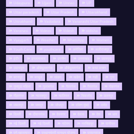
Udaypura
Ujjain
Unnao
UP
Uttar paradesh
Uttar Pradesh
Uttarakhand
Uttrakhand
Vadodara
Vanarashi Uttar Pradesh
Varanasi
Videos
Videsh
vidisha
Vijaygarh
Weather
WhatsApp
Women
Youth Care
youthcare
अमेरिका
अलीराजपुर
इंदौर
इस्लामाबाद
उज्जैन
उत्तराखंड
उदयपुरा
उदायपुरा
ओबेदुल्लागंज
औबेदुल्लागंज
कथा वाचन
कानपुर
काबुल
खंडवा
खंडेरा
गङी
गुना
गुमशुदा महिला
गुलाबगंज
गैतरगंज
गैरतगंज
गोहरगंज
गौहरगंज
ग्यारसपुर
ग्वालियर
चिकलोद
छतरपुर
जबलपुर
जयपुर
जोधपुर
दक्षिण मुंबई
दमोह
दिल्ली
दीवानगंज
देवनगर
देवास
देश
धार
नई दिल्ली
नई दिल्ली
नटेरन
नरसिंहपुर
पानीपत
पुणे महाराष्ट्र
प्रधानमंत्री मानधन योजना
प्रयागराज