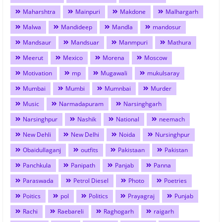
Maharshtra
Mainpuri
Makdone
Malhargarh
Malwa
Mandideep
Mandla
mandosur
Mandsaur
Mandsuar
Manmpuri
Mathura
Meerut
Mexico
Morena
Moscow
Motivation
mp
Mugawali
mukulsaray
Mumbai
Mumbi
Mumnbai
Murder
Music
Narmadapuram
Narsinghgarh
Narsinghpur
Nashik
National
neemach
New Dehli
New Delhi
Noida
Nursinghpur
Obaidullaganj
outfits
Pakistaan
Pakistan
Panchkula
Panipath
Panjab
Panna
Paraswada
Petrol Diesel
Photo
Poetries
Poitics
pol
Politics
Prayagraj
Punjab
Rachi
Raebareli
Raghogarh
raigarh