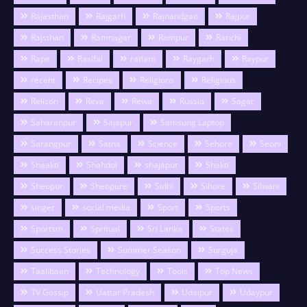
Rajasthan
Rajgarh
Rajnandgao
Rajpur
Rajsthan
Ramnagar
Rampur
Ranchi
Rape
Rasifal
ratlam
Raygarh
Raypur
recent
Recipes
Religions
Religious
Relison
Reva
Rewa
Russia
Sagar
Saharanpur
Sajapur
Samsung Laptop
Sarangpur
Satna
Science
Sehore
Seoni
Shaakti
Shahdol
shajapur
Shakti
Sheopur
Sheopure
Sidhi
Sihore
Silwani
singer
social media
Sport
Sports
Sportsm
Spritual
Sri Lanka
States
Success Stories
Summer Season
Surguja
Taalibaan
Technology
Tools
Top News
TV Gossip
Uattar Pradesh
Udaipur
Udaypur