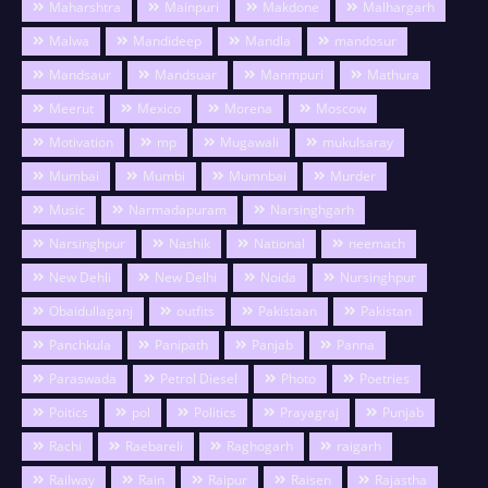
Maharshtra
Mainpuri
Makdone
Malhargarh
Malwa
Mandideep
Mandla
mandosur
Mandsaur
Mandsuar
Manmpuri
Mathura
Meerut
Mexico
Morena
Moscow
Motivation
mp
Mugawali
mukulsaray
Mumbai
Mumbi
Mumnbai
Murder
Music
Narmadapuram
Narsinghgarh
Narsinghpur
Nashik
National
neemach
New Dehli
New Delhi
Noida
Nursinghpur
Obaidullaganj
outfits
Pakistaan
Pakistan
Panchkula
Panipath
Panjab
Panna
Paraswada
Petrol Diesel
Photo
Poetries
Poitics
pol
Politics
Prayagraj
Punjab
Rachi
Raebareli
Raghogarh
raigarh
Railway
Rain
Raipur
Raisen
Rajastha