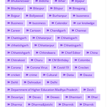
Bhubaneswar
Bidisha
Bihar
Bijapur
Bilashpur
Bilaspur
Bilspur
Binagang
Bojpur
Bollywood
Burhanpur
buseness
Business
bussiness
Calendor
car knolwdge
Career
Cartoon
Chandigarh
Channai
Chattisgarh
Chhatarpur
Chhatisgarh
chhatishgarh
Chhattarpur
Chhattisgarh
Chhattishgarh
Chhindwara
Chief Editor
China
Chitrakoot
Churu
CM Birthday
Colombo
Corona
Corona Virus
Covid-19
Crecket
cricket
crime
Cultural
Datia
Dausa
Dehli
Dehradun
Delhi
Department of Higher Education Madhya Pradesh
Desh
Devariya
Devas
Dewas
Dhamtari
Dhar
Dharma
Dharma&Jotishi
Dharmik
Dharnik