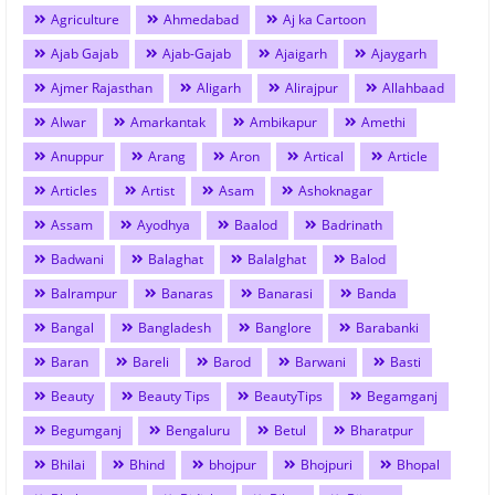
Agriculture
Ahmedabad
Aj ka Cartoon
Ajab Gajab
Ajab-Gajab
Ajaigarh
Ajaygarh
Ajmer Rajasthan
Aligarh
Alirajpur
Allahbaad
Alwar
Amarkantak
Ambikapur
Amethi
Anuppur
Arang
Aron
Artical
Article
Articles
Artist
Asam
Ashoknagar
Assam
Ayodhya
Baalod
Badrinath
Badwani
Balaghat
Balalghat
Balod
Balrampur
Banaras
Banarasi
Banda
Bangal
Bangladesh
Banglore
Barabanki
Baran
Bareli
Barod
Barwani
Basti
Beauty
Beauty Tips
BeautyTips
Begamganj
Begumganj
Bengaluru
Betul
Bharatpur
Bhilai
Bhind
bhojpur
Bhojpuri
Bhopal