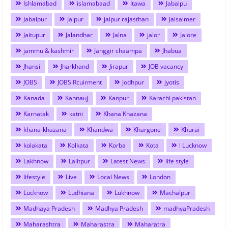
Ishlamabad
islamabaad
Itawa
Jabalpu
Jabalpur
Jaipur
jaipur rajasthan
Jaisalmer
Jaitupur
Jalandhar
Jalna
jalor
Jalore
jammu & kashmir
Janggir chaampa
Jhabua
Jhansi
Jharkhand
Jirapur
JOB vacancy
JOBS
JOBS Rcuirment
Jodhpur
jyotis
Kanada
Kannauj
Kanpur
Karachi pakistan
Karnatak
katni
Khana Khazana
khana-khazana
Khandwa
Khargone
Khurai
kolakata
Kolkata
Korba
Kota
l Lucknow
Lakhnow
Lalitpur
Latest News
life style
lifestyle
Live
Local News
London
Lucknow
Ludhiana
Lukhnow
Machalpur
Madhaya Pradesh
Madhya Pradesh
madhyaPradesh
Maharashtra
Maharastra
Maharatra