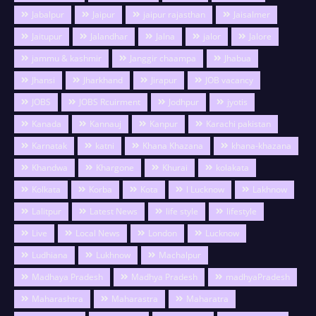
Jabalpur
Jaipur
jaipur rajasthan
Jaisalmer
Jaitupur
Jalandhar
Jalna
jalor
Jalore
jammu & kashmir
Janggir chaampa
Jhabua
Jhansi
Jharkhand
Jirapur
JOB vacancy
JOBS
JOBS Rcuirment
Jodhpur
jyotis
Kanada
Kannauj
Kanpur
Karachi pakistan
Karnatak
katni
Khana Khazana
khana-khazana
Khandwa
Khargone
Khurai
kolakata
Kolkata
Korba
Kota
l Lucknow
Lakhnow
Lalitpur
Latest News
life style
lifestyle
Live
Local News
London
Lucknow
Ludhiana
Lukhnow
Machalpur
Madhaya Pradesh
Madhya Pradesh
madhyaPradesh
Maharashtra
Maharastra
Maharatra