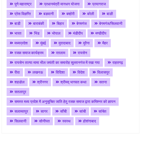
पुणे महाराष्ट्र
प्रधानमंत्री मानधन योजना
प्रयागराज
प्रेस विज्ञप्ति
बङवानी
बम्होरी
बरेली
बाङी
बाडी
बाराबंकी
बिहार
बेगमगंज
बेगमगंज/सिलवानी
भारत
भिंड
भोपाल
मंडीदीप
मण्डीदीप
मध्यप्रदेश
मुंबई
मुरादाबाद
मुरैना
मैहर
रजक समाज कार्यक्रम
रतलाम
रायसेन
रायसेन तात्या मामा भील जयंती का समारोह सुल्तानगंज में रखा गया
राहतगढ़
रीवा
लखनऊ
विदिशा
विदेश
विलासपुर
शहडोल
श्रीनगर
श्रीमद् भागवत कथा
सतना
सतलापुर
समस्त मध्य प्रदेश मै अनुसूचित जाति हेतु रजक समाज द्वारा कमिश्नर को ज्ञापन
सलामतपुर
सागर
साँची
सांची
सांचेत
सिलवानी
सोनीपत
स्वस्थ
होशंगाबाद