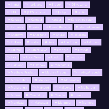
Jhansi
Jharkhand
Jirapur
JOB vacancy
JOBS
JOBS Rcuirment
Jodhpur
jyotis
Kanada
Kannauj
Kanpur
Karachi pakistan
Karnatak
katni
Khana Khazana
khana-khazana
Khandwa
Khargone
Khurai
kolakata
Kolkata
Korba
Kota
l Lucknow
Lakhnow
Lalitpur
Latest News
life style
lifestyle
Live
Local News
London
Lucknow
Ludhiana
Lukhnow
Machalpur
Madhaya Pradesh
Madhya Pradesh
madhyaPradesh
Maharashtra
Maharastra
Maharatra
Maharshtra
Mainpuri
Makdone
Malhargarh
Malwa
Mandideep
Mandla
mandosur
Mandsaur
Mandsuar
Manmpuri
Mathura