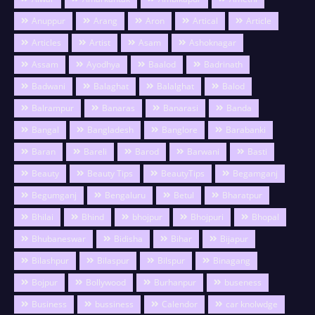
Anuppur
Arang
Aron
Artical
Article
Articles
Artist
Asam
Ashoknagar
Assam
Ayodhya
Baalod
Badrinath
Badwani
Balaghat
Balalghat
Balod
Balrampur
Banaras
Banarasi
Banda
Bangal
Bangladesh
Banglore
Barabanki
Baran
Bareli
Barod
Barwani
Basti
Beauty
Beauty Tips
BeautyTips
Begamganj
Begumganj
Bengaluru
Betul
Bharatpur
Bhilai
Bhind
bhojpur
Bhojpuri
Bhopal
Bhubaneswar
Bidisha
Bihar
Bijapur
Bilashpur
Bilaspur
Bilspur
Binagang
Bojpur
Bollywood
Burhanpur
buseness
Business
bussiness
Calendor
car knolwdge