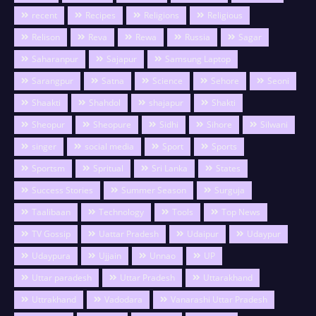
recent
Recipes
Religions
Religious
Relison
Reva
Rewa
Russia
Sagar
Saharanpur
Sajapur
Samsung Laptop
Sarangpur
Satna
Science
Sehore
Seoni
Shaakti
Shahdol
shajapur
Shakti
Sheopur
Sheopure
Sidhi
Sihore
Silwani
singer
social media
Sport
Sports
Sportsm
Spritual
Sri Lanka
States
Success Stories
Summer Season
Surguja
Taalibaan
Technology
Tools
Top News
TV Gossip
Uattar Pradesh
Udaipur
Udaypur
Udaypura
Ujjain
Unnao
UP
Uttar paradesh
Uttar Pradesh
Uttarakhand
Uttrakhand
Vadodara
Vanarashi Uttar Pradesh