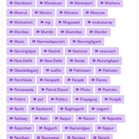
Mandsaur
Mandsuar
Manmpuri
Mathura
Meerut
Mexico
Morena
Moscow
Motivation
mp
Mugawali
mukulsaray
Mumbai
Mumbi
Mumnbai
Murder
Music
Narmadapuram
Narsinghgarh
Narsinghpur
Nashik
National
neemach
New Dehli
New Delhi
Noida
Nursinghpur
Obaidullaganj
outfits
Pakistaan
Pakistan
Panchkula
Panipath
Panjab
Panna
Paraswada
Petrol Diesel
Photo
Poetries
Poitics
pol
Politics
Prayagraj
Punjab
Rachi
Raebareli
Raghogarh
raigarh
Railway
Rain
Raipur
Raisen
Rajastha
Rajasthan
Rajgarh
Rajnandgao
Rajpur
Rajsthan
Ramnagar
Rampur
Ranchi