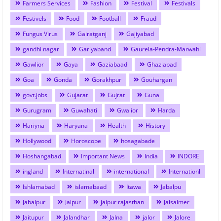
Farmers Services
Fashion
Festival
Festivals
Festivels
Food
Football
Fraud
Fungus Virus
Gairatganj
Gajiyabad
gandhi nagar
Gariyaband
Gaurela-Pendra-Marwahi
Gawlior
Gaya
Gaziabaad
Ghaziabad
Goa
Gonda
Gorakhpur
Gouhargan
govt.jobs
Gujarat
Gujrat
Guna
Gurugram
Guwahati
Gwalior
Harda
Hariyna
Haryana
Health
History
Hollywood
Horoscope
hosagabade
Hoshangabad
Important News
India
INDORE
ingland
Internatinal
international
Internationl
Ishlamabad
islamabaad
Itawa
Jabalpu
Jabalpur
Jaipur
jaipur rajasthan
Jaisalmer
Jaitupur
Jalandhar
Jalna
jalor
Jalore