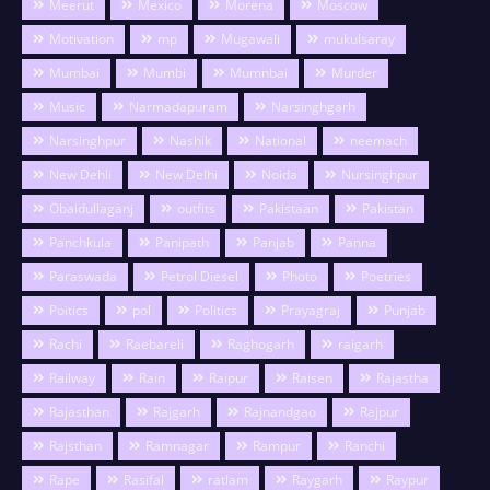
Meerut
Mexico
Morena
Moscow
Motivation
mp
Mugawali
mukulsaray
Mumbai
Mumbi
Mumnbai
Murder
Music
Narmadapuram
Narsinghgarh
Narsinghpur
Nashik
National
neemach
New Dehli
New Delhi
Noida
Nursinghpur
Obaidullaganj
outfits
Pakistaan
Pakistan
Panchkula
Panipath
Panjab
Panna
Paraswada
Petrol Diesel
Photo
Poetries
Poitics
pol
Politics
Prayagraj
Punjab
Rachi
Raebareli
Raghogarh
raigarh
Railway
Rain
Raipur
Raisen
Rajastha
Rajasthan
Rajgarh
Rajnandgao
Rajpur
Rajsthan
Ramnagar
Rampur
Ranchi
Rape
Rasifal
ratlam
Raygarh
Raypur