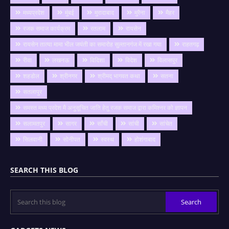
मध्यप्रदेश
मुंबई
मुरादाबाद
मुरैना
मैहर
रजक समाज कार्यक्रम
रतलाम
रायसेन
रायसेन तात्या मामा भील जयंती का समारोह सुल्तानगंज में रखा गया
राहतगढ़
रीवा
लखनऊ
विदिशा
विदेश
विलासपुर
शहडोल
श्रीनगर
श्रीमद् भागवत कथा
सतना
सतलापुर
समस्त मध्य प्रदेश मै अनुसूचित जाति हेतु रजक समाज द्वारा कमिश्नर को ज्ञापन
सलामतपुर
सागर
साँची
सांची
सांचेत
सिलवानी
सोनीपत
स्वस्थ
होशंगाबाद
SEARCH THIS BLOG