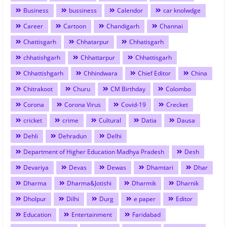
Business
bussiness
Calendor
car knolwdge
Career
Cartoon
Chandigarh
Channai
Chattisgarh
Chhatarpur
Chhatisgarh
chhatishgarh
Chhattarpur
Chhattisgarh
Chhattishgarh
Chhindwara
Chief Editor
China
Chitrakoot
Churu
CM Birthday
Colombo
Corona
Corona Virus
Covid-19
Crecket
cricket
crime
Cultural
Datia
Dausa
Dehli
Dehradun
Delhi
Department of Higher Education Madhya Pradesh
Desh
Devariya
Devas
Dewas
Dhamtari
Dhar
Dharma
Dharma&Jotishi
Dharmik
Dharnik
Dholpur
Dilhi
Durg
e paper
Editor
Education
Entertainment
Faridabad