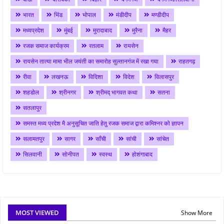
भारत
भिंड
भोपाल
मंडीदीप
मण्डीदीप
मध्यप्रदेश
मुंबई
मुरादाबाद
मुरैना
मैहर
रजक समाज कार्यक्रम
रतलाम
रायसेन
रायसेन तात्या मामा भील जयंती का समारोह सुल्तानगंज में रखा गया
राहतगढ़
रीवा
लखनऊ
विदिशा
विदेश
विलासपुर
शहडोल
श्रीनगर
श्रीमद् भागवत कथा
सतना
सतलापुर
समस्त मध्य प्रदेश मै अनुसूचित जाति हेतु रजक समाज द्वारा कमिश्नर को ज्ञापन
सलामतपुर
सागर
साँची
सांची
सांचेत
सिलवानी
सोनीपत
स्वस्थ
होशंगाबाद
MOST VIEWED
Show More