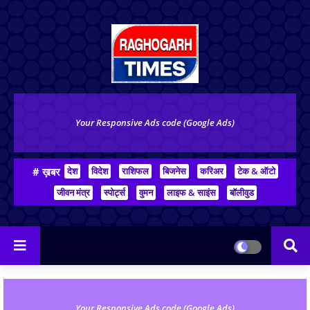
Your Responsive Ads code (Google Ads)
# ख़बर
देश
विदेश
राशिफल
बिजनेस
करिअर
टेक & ऑटो
जीवन मंत्र
स्पोर्ट्स
वुमन
लाइफ & साइंस
बॉलीवुड
Your Responsive Ads code (Google Ads)