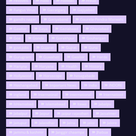
Festivels
Food
Football
Fraud
Fungus Virus
Gairatganj
Gajiyabad
gandhi nagar
Gariyaband
Gaurela-Pendra-Marwahi
Gawlior
Gaya
Gaziabaad
Ghaziabad
Goa
Gonda
Gorakhpur
Gouhargan
govt.jobs
Gujarat
Gujrat
Guna
Gurugram
Guwahati
Gwalior
Harda
Hariyna
Haryana
Health
History
Hollywood
Horoscope
hosagabade
Hoshangabad
Important News
India
INDORE
ingland
Internatinal
international
Internationl
Ishlamabad
islamabaad
Itawa
Jabalpu
Jabalpur
Jaipur
jaipur rajasthan
Jaisalmer
Jaitupur
Jalandhar
Jalna
jalor
Jalore
jammu & kashmir
Janggir chaampa
Jhabua