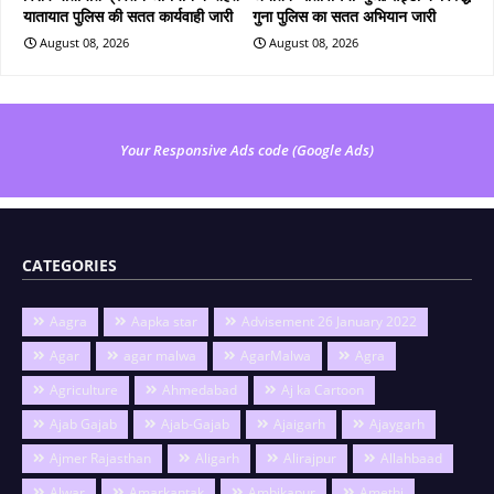
यातायात पुलिस की सतत कार्यवाही जारी
गुना पुलिस का सतत अभियान जारी
August 08, 2026
August 08, 2026
Your Responsive Ads code (Google Ads)
CATEGORIES
Aagra
Aapka star
Advisement 26 January 2022
Agar
agar malwa
AgarMalwa
Agra
Agriculture
Ahmedabad
Aj ka Cartoon
Ajab Gajab
Ajab-Gajab
Ajaigarh
Ajaygarh
Ajmer Rajasthan
Aligarh
Alirajpur
Allahbaad
Alwar
Amarkantak
Ambikapur
Amethi