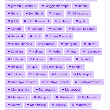
jammu & kashmir
Janggir chaampa
Jhabua
Jhansi
Jharkhand
Jirapur
JOB vacancy
JOBS
JOBS Rcuirment
Jodhpur
jyotis
Kanada
Kannauj
Kanpur
Karachi pakistan
Karnatak
katni
Khana Khazana
khana-khazana
Khandwa
Khargone
Khurai
kolakata
Kolkata
Korba
Kota
l Lucknow
Lakhnow
Lalitpur
Latest News
life style
lifestyle
Live
Local News
London
Lucknow
Ludhiana
Lukhnow
Machalpur
Madhaya Pradesh
Madhya Pradesh
madhyaPradesh
Maharashtra
Maharastra
Maharatra
Maharshtra
Mainpuri
Makdone
Malhargarh
Malwa
Mandideep
Mandla
mandosur