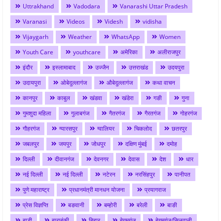
Uttrakhand
Vadodara
Vanarashi Uttar Pradesh
Varanasi
Videos
Videsh
vidisha
Vijaygarh
Weather
WhatsApp
Women
Youth Care
youthcare
अमेरिका
अलीराजपुर
इंदौर
इस्लामाबाद
उज्जैन
उत्तराखंड
उदयपुरा
उदायपुरा
ओबेदुल्लागंज
औबेदुल्लागंज
कथा वाचन
कानपुर
काबुल
खंडवा
खंडेरा
गङी
गुना
गुमशुदा महिला
गुलाबगंज
गैतरगंज
गैरतगंज
गोहरगंज
गौहरगंज
ग्यारसपुर
ग्वालियर
चिकलोद
छतरपुर
जबलपुर
जयपुर
जोधपुर
दक्षिण मुंबई
दमोह
दिल्ली
दीवानगंज
देवनगर
देवास
देश
धार
नई दिल्ली
नई दिल्ली
नटेरन
नरसिंहपुर
पानीपत
पुणे महाराष्ट्र
प्रधानमंत्री मानधन योजना
प्रयागराज
प्रेस विज्ञप्ति
बङवानी
बम्होरी
बरेली
बाङी
बाडी
बाराबंकी
बिहार
बेगमगंज
बेगमगंज/सिलवानी