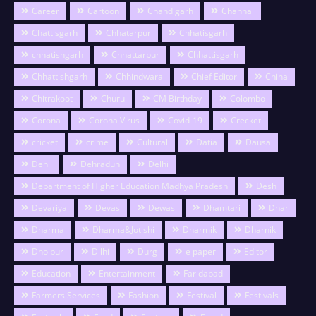
Career
Cartoon
Chandigarh
Channai
Chattisgarh
Chhatarpur
Chhatisgarh
chhatishgarh
Chhattarpur
Chhattisgarh
Chhattishgarh
Chhindwara
Chief Editor
China
Chitrakoot
Churu
CM Birthday
Colombo
Corona
Corona Virus
Covid-19
Crecket
cricket
crime
Cultural
Datia
Dausa
Dehli
Dehradun
Delhi
Department of Higher Education Madhya Pradesh
Desh
Devariya
Devas
Dewas
Dhamtari
Dhar
Dharma
Dharma&Jotishi
Dharmik
Dharnik
Dholpur
Dilhi
Durg
e paper
Editor
Education
Entertainment
Faridabad
Farmers Services
Fashion
Festival
Festivals