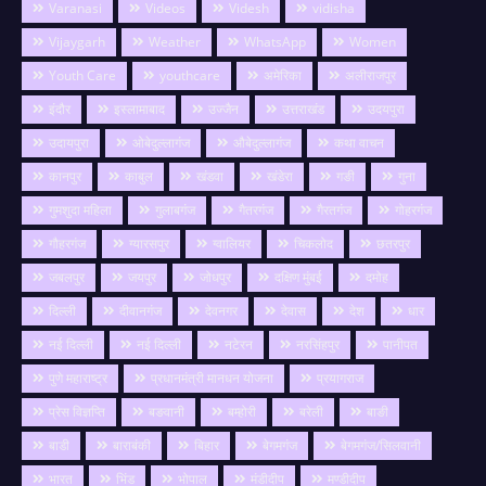
Varanasi
Videos
Videsh
vidisha
Vijaygarh
Weather
WhatsApp
Women
Youth Care
youthcare
अमेरिका
अलीराजपुर
इंदौर
इस्लामाबाद
उज्जैन
उत्तराखंड
उदयपुरा
उदायपुरा
ओबेदुल्लागंज
औबेदुल्लागंज
कथा वाचन
कानपुर
काबुल
खंडवा
खंडेरा
गङी
गुना
गुमशुदा महिला
गुलाबगंज
गैतरगंज
गैरतगंज
गोहरगंज
गौहरगंज
ग्यारसपुर
ग्वालियर
चिकलोद
छतरपुर
जबलपुर
जयपुर
जोधपुर
दक्षिण मुंबई
दमोह
दिल्ली
दीवानगंज
देवनगर
देवास
देश
धार
नई दिल्ली
नई दिल्ली
नटेरन
नरसिंहपुर
पानीपत
पुणे महाराष्ट्र
प्रधानमंत्री मानधन योजना
प्रयागराज
प्रेस विज्ञप्ति
बङवानी
बम्होरी
बरेली
बाङी
बाडी
बाराबंकी
बिहार
बेगमगंज
बेगमगंज/सिलवानी
भारत
भिंड
भोपाल
मंडीदीप
मण्डीदीप