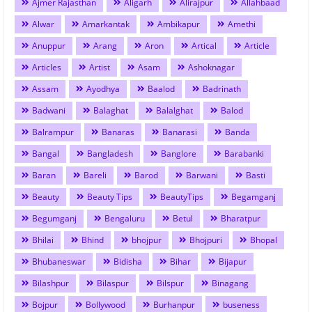
Ajmer Rajasthan
Aligarh
Alirajpur
Allahbaad
Alwar
Amarkantak
Ambikapur
Amethi
Anuppur
Arang
Aron
Artical
Article
Articles
Artist
Asam
Ashoknagar
Assam
Ayodhya
Baalod
Badrinath
Badwani
Balaghat
Balalghat
Balod
Balrampur
Banaras
Banarasi
Banda
Bangal
Bangladesh
Banglore
Barabanki
Baran
Bareli
Barod
Barwani
Basti
Beauty
Beauty Tips
BeautyTips
Begamganj
Begumganj
Bengaluru
Betul
Bharatpur
Bhilai
Bhind
bhojpur
Bhojpuri
Bhopal
Bhubaneswar
Bidisha
Bihar
Bijapur
Bilashpur
Bilaspur
Bilspur
Binagang
Bojpur
Bollywood
Burhanpur
buseness