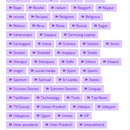
Rape
Rasifal
ratlam
Raygarh
Raypur
recent
Recipes
Religions
Religious
Relison
Reva
Rewa
Russia
Sagar
Saharanpur
Sajapur
Samsung Laptop
Sarangpur
Satna
Science
Sehore
Seoni
Shaakti
Shahdol
shajapur
Shakti
Sheopur
Sheopure
Sidhi
Sihore
Silwani
singer
social media
Sport
Sports
Sportsm
Spritual
Sri Lanka
States
Success Stories
Summer Season
Surguja
Taalibaan
Technology
Tools
Top News
TV Gossip
Uattar Pradesh
Udaipur
Udaypur
Udaypura
Ujjain
Unnao
UP
Uttar paradesh
Uttar Pradesh
Uttarakhand