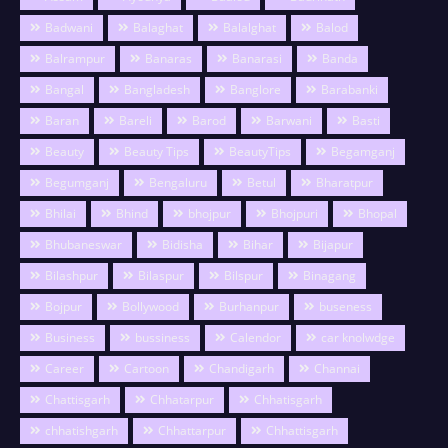
Badwani
Balaghat
Balalghat
Balod
Balrampur
Banaras
Banarasi
Banda
Bangal
Bangladesh
Banglore
Barabanki
Baran
Bareli
Barod
Barwani
Basti
Beauty
Beauty Tips
BeautyTips
Begamganj
Begumganj
Bengaluru
Betul
Bharatpur
Bhilai
Bhind
bhojpur
Bhojpuri
Bhopal
Bhubaneswar
Bidisha
Bihar
Bijapur
Bilashpur
Bilaspur
Bilspur
Binagang
Bojpur
Bollywood
Burhanpur
buseness
Business
bussiness
Calendor
car knolwdge
Career
Cartoon
Chandigarh
Channai
Chattisgarh
Chhatarpur
Chhatisgarh
chhatishgarh
Chhattarpur
Chhattisgarh