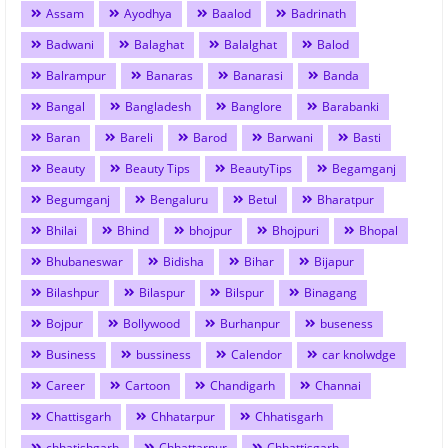
Assam
Ayodhya
Baalod
Badrinath
Badwani
Balaghat
Balalghat
Balod
Balrampur
Banaras
Banarasi
Banda
Bangal
Bangladesh
Banglore
Barabanki
Baran
Bareli
Barod
Barwani
Basti
Beauty
Beauty Tips
BeautyTips
Begamganj
Begumganj
Bengaluru
Betul
Bharatpur
Bhilai
Bhind
bhojpur
Bhojpuri
Bhopal
Bhubaneswar
Bidisha
Bihar
Bijapur
Bilashpur
Bilaspur
Bilspur
Binagang
Bojpur
Bollywood
Burhanpur
buseness
Business
bussiness
Calendor
car knolwdge
Career
Cartoon
Chandigarh
Channai
Chattisgarh
Chhatarpur
Chhatisgarh
chhatishgarh
Chhattarpur
Chhattisgarh