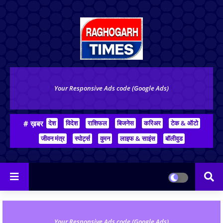
Your Responsive Ads code (Google Ads)
# ख़बर
देश
विदेश
राशिफल
बिजनेस
करिअर
टेक & ऑटो
जीवन मंत्र
स्पोर्ट्स
वुमन
लाइफ & साइंस
बॉलीवुड
Your Responsive Ads code (Google Ads)