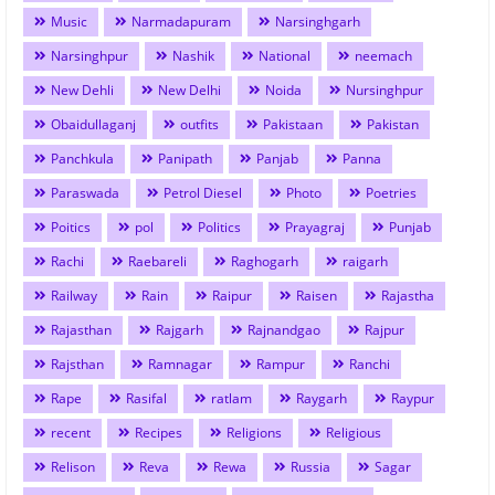
Music
Narmadapuram
Narsinghgarh
Narsinghpur
Nashik
National
neemach
New Dehli
New Delhi
Noida
Nursinghpur
Obaidullaganj
outfits
Pakistaan
Pakistan
Panchkula
Panipath
Panjab
Panna
Paraswada
Petrol Diesel
Photo
Poetries
Poitics
pol
Politics
Prayagraj
Punjab
Rachi
Raebareli
Raghogarh
raigarh
Railway
Rain
Raipur
Raisen
Rajastha
Rajasthan
Rajgarh
Rajnandgao
Rajpur
Rajsthan
Ramnagar
Rampur
Ranchi
Rape
Rasifal
ratlam
Raygarh
Raypur
recent
Recipes
Religions
Religious
Relison
Reva
Rewa
Russia
Sagar