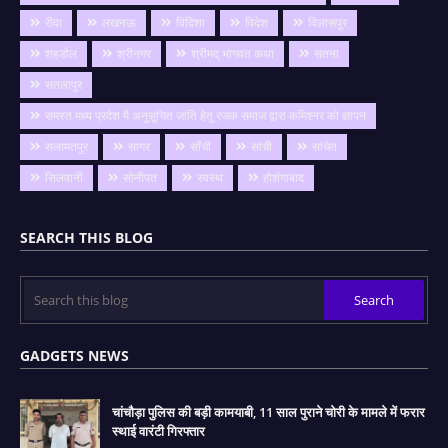
रीवा
लखनऊ
विदिशा
विदेश
विलासपुर
शहडोल
श्रीनगर
श्रीमद् भागवत कथा
सतना
सतलापुर
समस्त मध्य प्रदेश मै अनुसूचित जाति हेतु रजक समाज द्वारा कमिश्नर को ज्ञापन
सलामतपुर
सागर
साँची
सांची
सांचेत
सिलवानी
सोनीपत
स्वस्थ
होशंगाबाद
SEARCH THIS BLOG
GADGETS NEWS
चांचौड़ा पुलिस की बड़ी कामयाबी, 11 साल पुराने चोरी के मामले में फरार
स्थाई वारंटी गिरफ्तार