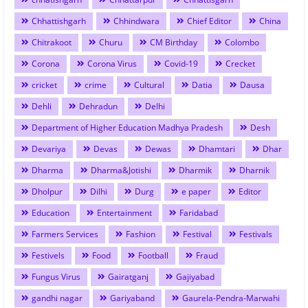
Chhattishgarh
Chhindwara
Chief Editor
China
Chitrakoot
Churu
CM Birthday
Colombo
Corona
Corona Virus
Covid-19
Crecket
cricket
crime
Cultural
Datia
Dausa
Dehli
Dehradun
Delhi
Department of Higher Education Madhya Pradesh
Desh
Devariya
Devas
Dewas
Dhamtari
Dhar
Dharma
Dharma&Jotishi
Dharmik
Dharnik
Dholpur
Dilhi
Durg
e paper
Editor
Education
Entertainment
Faridabad
Farmers Services
Fashion
Festival
Festivals
Festivels
Food
Football
Fraud
Fungus Virus
Gairatganj
Gajiyabad
gandhi nagar
Gariyaband
Gaurela-Pendra-Marwahi