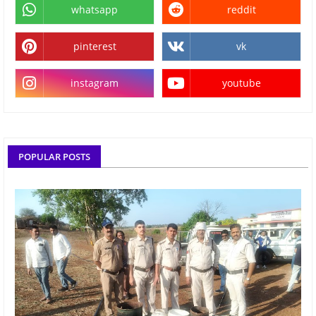
whatsapp
reddit
pinterest
vk
instagram
youtube
POPULAR POSTS