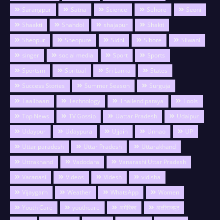
Sarangpur
Satna
Science
Sehore
Seoni
Shaakti
Shahdol
shajapur
Shakti
Sheopur
Sheopure
Sidhi
Sihore
Silwani
singer
social media
Sport
Sports
Sportsm
Spritual
Sri Lanka
States
Success Stories
Summer Season
Surguja
Taalibaan
Technology
Thailend pataya
Tools
Top News
TV Gossip
Uattar Pradesh
Udaipur
Udaypur
Udaypura
Ujjain
Unnao
UP
Uttar paradesh
Uttar Pradesh
Uttarakhand
Uttrakhand
Vadodara
Vanarashi Uttar Pradesh
Varanasi
Videos
Videsh
vidisha
Vijaygarh
Weather
WhatsApp
Women
Youth Care
youthcare
अमेरिका
अलीराजपुर