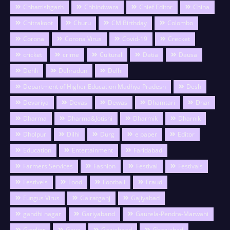
Chhattishgarh
Chhindwara
Chief Editor
China
Chitrakoot
Churu
CM Birthday
Colombo
Corona
Corona Virus
Covid-19
Crecket
cricket
crime
Cultural
Datia
Dausa
Dehli
Dehradun
Delhi
Department of Higher Education Madhya Pradesh
Desh
Devariya
Devas
Dewas
Dhamtari
Dhar
Dharma
Dharma&Jotishi
Dharmik
Dharnik
Dholpur
Dilhi
Durg
e paper
Editor
Education
Entertainment
Faridabad
Farmers Services
Fashion
Festival
Festivals
Festivels
Food
Football
Fraud
Fungus Virus
Gairatganj
Gajiyabad
gandhi nagar
Gariyaband
Gaurela-Pendra-Marwahi
Gawlior
Gaya
Gaziabaad
Ghaziabad