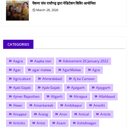
पेंशनर संघ राघौगढ़ द्वारा मेडिटेशन शिविर आयोजित
March 28, 2026
CATEGORIES
Aagra
Aapka star
Advisement 26 January 2022
Agar
agar malwa
AgarMalwa
Agra
Agriculture
Ahmedabad
Aj ka Cartoon
Ajab Gajab
Ajab-Gajab
Ajaigarh
Ajaygarh
Ajmer Rajasthan
Aligarh
Alirajpur
Allahbaad
Alwar
Amarkantak
Ambikapur
Amethi
Anuppur
Arang
Aron
Artical
Article
Articles
Artist
Asam
Ashoknagar