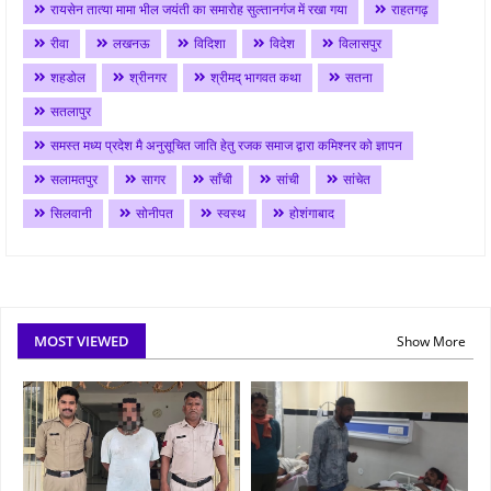
रायसेन तात्या मामा भील जयंती का समारोह सुल्तानगंज में रखा गया
राहतगढ़
रीवा
लखनऊ
विदिशा
विदेश
विलासपुर
शहडोल
श्रीनगर
श्रीमद् भागवत कथा
सतना
सतलापुर
समस्त मध्य प्रदेश मै अनुसूचित जाति हेतु रजक समाज द्वारा कमिश्नर को ज्ञापन
सलामतपुर
सागर
साँची
सांची
सांचेत
सिलवानी
सोनीपत
स्वस्थ
होशंगाबाद
MOST VIEWED
Show More