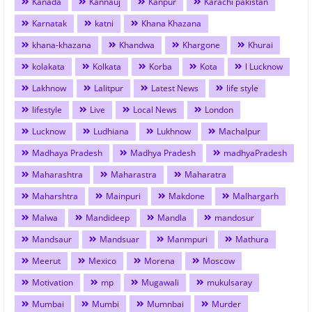
Kanada
Kannauj
Kanpur
Karachi pakistan
Karnatak
katni
Khana Khazana
khana-khazana
Khandwa
Khargone
Khurai
kolakata
Kolkata
Korba
Kota
l Lucknow
Lakhnow
Lalitpur
Latest News
life style
lifestyle
Live
Local News
London
Lucknow
Ludhiana
Lukhnow
Machalpur
Madhaya Pradesh
Madhya Pradesh
madhyaPradesh
Maharashtra
Maharastra
Maharatra
Maharshtra
Mainpuri
Makdone
Malhargarh
Malwa
Mandideep
Mandla
mandosur
Mandsaur
Mandsuar
Manmpuri
Mathura
Meerut
Mexico
Morena
Moscow
Motivation
mp
Mugawali
mukulsaray
Mumbai
Mumbi
Mumnbai
Murder