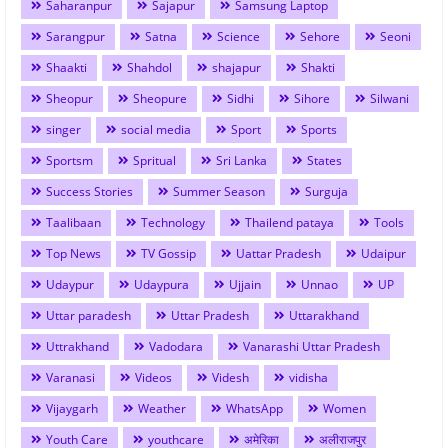
Saharanpur
Sajapur
Samsung Laptop
Sarangpur
Satna
Science
Sehore
Seoni
Shaakti
Shahdol
shajapur
Shakti
Sheopur
Sheopure
Sidhi
Sihore
Silwani
singer
social media
Sport
Sports
Sportsm
Spritual
Sri Lanka
States
Success Stories
Summer Season
Surguja
Taalibaan
Technology
Thailend pataya
Tools
Top News
TV Gossip
Uattar Pradesh
Udaipur
Udaypur
Udaypura
Ujjain
Unnao
UP
Uttar paradesh
Uttar Pradesh
Uttarakhand
Uttrakhand
Vadodara
Vanarashi Uttar Pradesh
Varanasi
Videos
Videsh
vidisha
Vijaygarh
Weather
WhatsApp
Women
Youth Care
youthcare
अमेरिका
अलीराजपुर