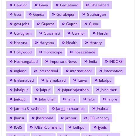
Gawlior
Gaya
Gaziabaad
Ghaziabad
Goa
Gonda
Gorakhpur
Gouhargan
govt.jobs
Gujarat
Gujrat
Guna
Gurugram
Guwahati
Gwalior
Harda
Hariyna
Haryana
Health
History
Hollywood
Horoscope
hosagabade
Hoshangabad
Important News
India
INDORE
ingland
Internatinal
international
Internationl
Ishlamabad
islamabaad
Itawa
Jabalpu
Jabalpur
Jaipur
jaipur rajasthan
Jaisalmer
Jaitupur
Jalandhar
Jalna
jalor
Jalore
jammu & kashmir
Janggir chaampa
Jhabua
Jhansi
Jharkhand
Jirapur
JOB vacancy
JOBS
JOBS Rcuirment
Jodhpur
jyotis