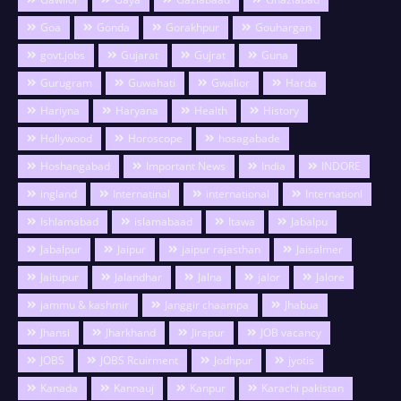
Goa
Gonda
Gorakhpur
Gouhargan
govt.jobs
Gujarat
Gujrat
Guna
Gurugram
Guwahati
Gwalior
Harda
Hariyna
Haryana
Health
History
Hollywood
Horoscope
hosagabade
Hoshangabad
Important News
India
INDORE
ingland
Internatinal
international
Internationl
Ishlamabad
islamabaad
Itawa
Jabalpu
Jabalpur
Jaipur
jaipur rajasthan
Jaisalmer
Jaitupur
Jalandhar
Jalna
jalor
Jalore
jammu & kashmir
Janggir chaampa
Jhabua
Jhansi
Jharkhand
Jirapur
JOB vacancy
JOBS
JOBS Rcuirment
Jodhpur
jyotis
Kanada
Kannauj
Kanpur
Karachi pakistan