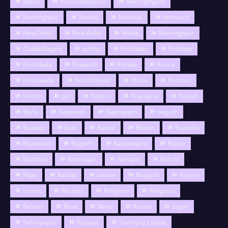
Music
Narmadapuram
Narsinghgarh
Narsinghpur
Nashik
National
neemach
New Dehli
New Delhi
Noida
Nursinghpur
Obaidullaganj
outfits
Pakistaan
Pakistan
Panchkula
Panipath
Panjab
Panna
Paraswada
Petrol Diesel
Photo
Poetries
Poitics
pol
Politics
Prayagraj
Punjab
Rachi
Raebareli
Raghogarh
raigarh
Railway
Rain
Raipur
Raisen
Rajastha
Rajasthan
Rajgarh
Rajnandgao
Rajpur
Rajsthan
Ramnagar
Rampur
Ranchi
Rape
Rasifal
ratlam
Raygarh
Raypur
recent
Recipes
Religions
Religious
Relison
Reva
Rewa
Russia
Sagar
Saharanpur
Sajapur
Samsung Laptop