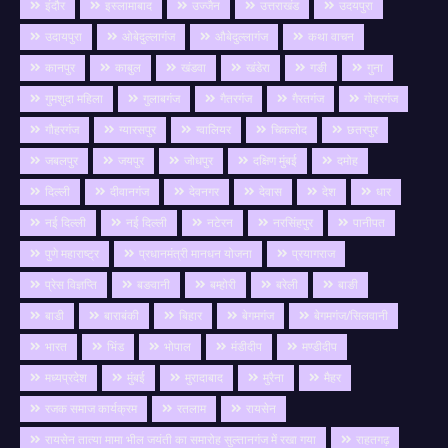
इंदौर
इस्लामाबाद
उज्जैन
उत्तराखंड
उदयपुरा
उदायपुरा
ओबेदुल्लागंज
औबेदुल्लागंज
कथा वाचन
कानपुर
काबुल
खंडवा
खंडेरा
गङी
गुना
गुमशुदा महिला
गुलाबगंज
गैतरगंज
गैरतगंज
गोहरगंज
गौहरगंज
ग्यारसपुर
ग्वालियर
चिकलोद
छतरपुर
जबलपुर
जयपुर
जोधपुर
दक्षिण मुंबई
दमोह
दिल्ली
दीवानगंज
देवनगर
देवास
देश
धार
नई दिल्ली
नई दिल्ली
नटेरन
नरसिंहपुर
पानीपत
पुणे महाराष्ट्र
प्रधानमंत्री मानधन योजना
प्रयागराज
प्रेस विज्ञप्ति
बङवानी
बम्होरी
बरेली
बाङी
बाडी
बाराबंकी
बिहार
बेगमगंज
बेगमगंज/सिलवानी
भारत
भिंड
भोपाल
मंडीदीप
मण्डीदीप
मध्यप्रदेश
मुंबई
मुरादाबाद
मुरैना
मैहर
रजक समाज कार्यक्रम
रतलाम
रायसेन
रायसेन तात्या मामा भील जयंती का समारोह सुल्तानगंज में रखा गया
राहतगढ़