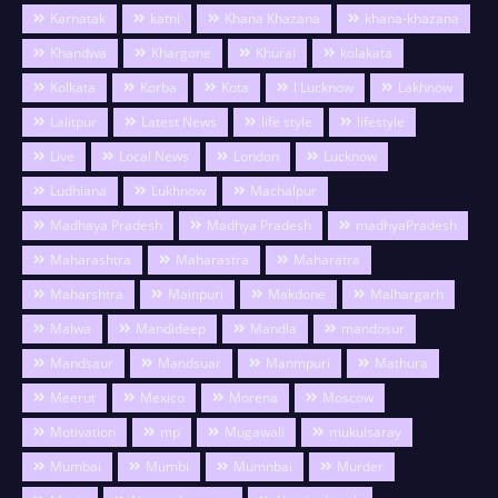
Karnatak
katni
Khana Khazana
khana-khazana
Khandwa
Khargone
Khurai
kolakata
Kolkata
Korba
Kota
l Lucknow
Lakhnow
Lalitpur
Latest News
life style
lifestyle
Live
Local News
London
Lucknow
Ludhiana
Lukhnow
Machalpur
Madhaya Pradesh
Madhya Pradesh
madhyaPradesh
Maharashtra
Maharastra
Maharatra
Maharshtra
Mainpuri
Makdone
Malhargarh
Malwa
Mandideep
Mandla
mandosur
Mandsaur
Mandsuar
Manmpuri
Mathura
Meerut
Mexico
Morena
Moscow
Motivation
mp
Mugawali
mukulsaray
Mumbai
Mumbi
Mumnbai
Murder