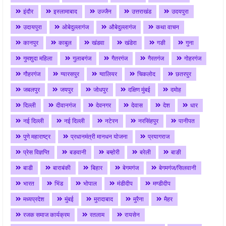
इंदौर
इस्लामाबाद
उज्जैन
उत्तराखंड
उदयपुरा
उदायपुरा
ओबेदुल्लागंज
औबेदुल्लागंज
कथा वाचन
कानपुर
काबुल
खंडवा
खंडेरा
गङी
गुना
गुमशुदा महिला
गुलाबगंज
गैतरगंज
गैरतगंज
गोहरगंज
गौहरगंज
ग्यारसपुर
ग्वालियर
चिकलोद
छतरपुर
जबलपुर
जयपुर
जोधपुर
दक्षिण मुंबई
दमोह
दिल्ली
दीवानगंज
देवनगर
देवास
देश
धार
नई दिल्ली
नई दिल्ली
नटेरन
नरसिंहपुर
पानीपत
पुणे महाराष्ट्र
प्रधानमंत्री मानधन योजना
प्रयागराज
प्रेस विज्ञप्ति
बङवानी
बम्होरी
बरेली
बाङी
बाडी
बाराबंकी
बिहार
बेगमगंज
बेगमगंज/सिलवानी
भारत
भिंड
भोपाल
मंडीदीप
मण्डीदीप
मध्यप्रदेश
मुंबई
मुरादाबाद
मुरैना
मैहर
रजक समाज कार्यक्रम
रतलाम
रायसेन