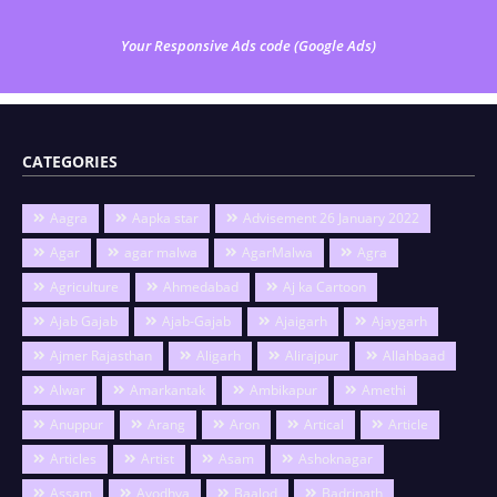
Your Responsive Ads code (Google Ads)
CATEGORIES
Aagra
Aapka star
Advisement 26 January 2022
Agar
agar malwa
AgarMalwa
Agra
Agriculture
Ahmedabad
Aj ka Cartoon
Ajab Gajab
Ajab-Gajab
Ajaigarh
Ajaygarh
Ajmer Rajasthan
Aligarh
Alirajpur
Allahbaad
Alwar
Amarkantak
Ambikapur
Amethi
Anuppur
Arang
Aron
Artical
Article
Articles
Artist
Asam
Ashoknagar
Assam
Ayodhya
Baalod
Badrinath