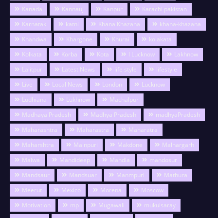
Kanada
Kannauj
Kanpur
Karachi pakistan
Karnatak
katni
Khana Khazana
khana-khazana
Khandwa
Khargone
Khurai
kolakata
Kolkata
Korba
Kota
l Lucknow
Lakhnow
Lalitpur
Latest News
life style
lifestyle
Live
Local News
London
Lucknow
Ludhiana
Lukhnow
Machalpur
Madhaya Pradesh
Madhya Pradesh
madhyaPradesh
Maharashtra
Maharastra
Maharatra
Maharshtra
Mainpuri
Makdone
Malhargarh
Malwa
Mandideep
Mandla
mandosur
Mandsaur
Mandsuar
Manmpuri
Mathura
Meerut
Mexico
Morena
Moscow
Motivation
mp
Mugawali
mukulsaray