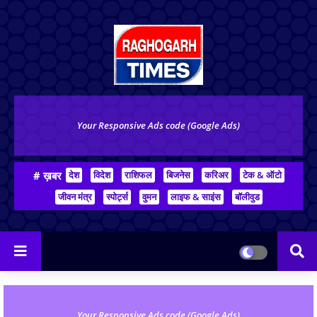
Your Responsive Ads code (Google Ads)
# ख़बर
देश
विदेश
राशिफल
बिजनेस
करिअर
टेक & ऑटो
जीवन मंत्र
स्पोर्ट्स
वुमन
लाइफ & साइंस
बॉलीवुड
Your Responsive Ads code (Google Ads)