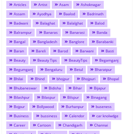
Articles
Artist
Asam
Ashoknagar
Assam
Ayodhya
Baalod
Badrinath
Badwani
Balaghat
Balalghat
Balod
Balrampur
Banaras
Banarasi
Banda
Bangal
Bangladesh
Banglore
Barabanki
Baran
Bareli
Barod
Barwani
Basti
Beauty
Beauty Tips
BeautyTips
Begamganj
Begumganj
Bengaluru
Betul
Bharatpur
Bhilai
Bhind
bhojpur
Bhojpuri
Bhopal
Bhubaneswar
Bidisha
Bihar
Bijapur
Bilashpur
Bilaspur
Bilspur
Binagang
Bojpur
Bollywood
Burhanpur
buseness
Business
bussiness
Calendor
car knolwdge
Career
Cartoon
Chandigarh
Channai