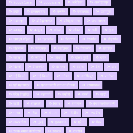
Youth Care
youthcare
अमेरिका
अलीराजपुर
इंदौर
इस्लामाबाद
उज्जैन
उत्तराखंड
उदयपुरा
उदायपुरा
ओबेदुल्लागंज
औबेदुल्लागंज
कथा वाचन
कानपुर
काबुल
खंडवा
खंडेरा
गङी
गुना
गुमशुदा महिला
गुलाबगंज
गैतरगंज
गैरतगंज
गोहरगंज
गौहरगंज
ग्यारसपुर
ग्वालियर
चिकलोद
छतरपुर
जबलपुर
जयपुर
जोधपुर
दक्षिण मुंबई
दमोह
दिल्ली
दीवानगंज
देवनगर
देवास
देश
धार
नई दिल्ली
नई दिल्ली
नटेरन
नरसिंहपुर
पानीपत
पुणे महाराष्ट्र
प्रधानमंत्री मानधन योजना
प्रयागराज
प्रेस विज्ञप्ति
बङवानी
बम्होरी
बरेली
बाङी
बाडी
बाराबंकी
बिहार
बेगमगंज
बेगमगंज/सिलवानी
भारत
भिंड
भोपाल
मंडीदीप
मण्डीदीप
मध्यप्रदेश
मुंबई
मुरादाबाद
मुरैना
मैहर
रजक समाज कार्यक्रम
रतलाम
रायसेन