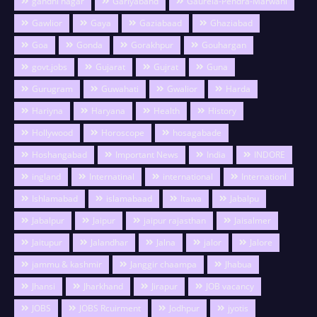
gandhi nagar
Gariyaband
Gaurela-Pendra-Marwahi
Gawlior
Gaya
Gaziabaad
Ghaziabad
Goa
Gonda
Gorakhpur
Gouhargan
govt.jobs
Gujarat
Gujrat
Guna
Gurugram
Guwahati
Gwalior
Harda
Hariyna
Haryana
Health
History
Hollywood
Horoscope
hosagabade
Hoshangabad
Important News
India
INDORE
ingland
Internatinal
international
Internationl
Ishlamabad
islamabaad
Itawa
Jabalpu
Jabalpur
Jaipur
jaipur rajasthan
Jaisalmer
Jaitupur
Jalandhar
Jalna
jalor
Jalore
jammu & kashmir
Janggir chaampa
Jhabua
Jhansi
Jharkhand
Jirapur
JOB vacancy
JOBS
JOBS Rcuirment
Jodhpur
jyotis