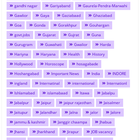
gandhi nagar
Gariyaband
Gaurela-Pendra-Marwahi
Gawlior
Gaya
Gaziabaad
Ghaziabad
Goa
Gonda
Gorakhpur
Gouhargan
govt.jobs
Gujarat
Gujrat
Guna
Gurugram
Guwahati
Gwalior
Harda
Hariyna
Haryana
Health
History
Hollywood
Horoscope
hosagabade
Hoshangabad
Important News
India
INDORE
ingland
Internatinal
international
Internationl
Ishlamabad
islamabaad
Itawa
Jabalpu
Jabalpur
Jaipur
jaipur rajasthan
Jaisalmer
Jaitupur
Jalandhar
Jalna
jalor
Jalore
jammu & kashmir
Janggir chaampa
Jhabua
Jhansi
Jharkhand
Jirapur
JOB vacancy