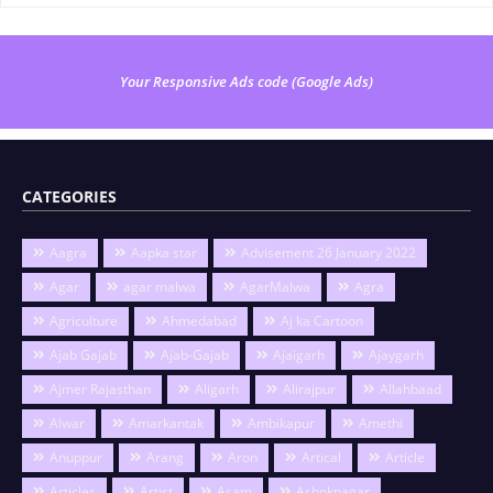
Your Responsive Ads code (Google Ads)
CATEGORIES
Aagra
Aapka star
Advisement 26 January 2022
Agar
agar malwa
AgarMalwa
Agra
Agriculture
Ahmedabad
Aj ka Cartoon
Ajab Gajab
Ajab-Gajab
Ajaigarh
Ajaygarh
Ajmer Rajasthan
Aligarh
Alirajpur
Allahbaad
Alwar
Amarkantak
Ambikapur
Amethi
Anuppur
Arang
Aron
Artical
Article
Articles
Artist
Asam
Ashoknagar