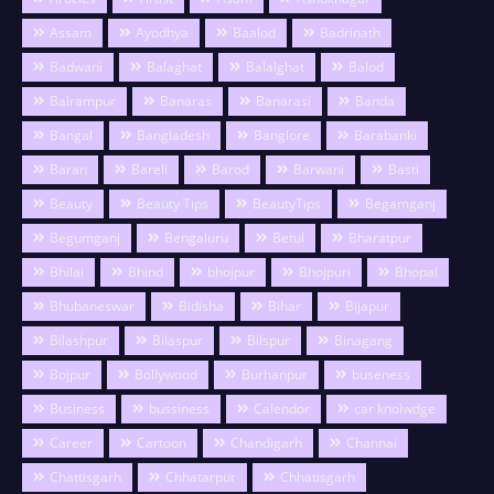
Assam
Ayodhya
Baalod
Badrinath
Badwani
Balaghat
Balalghat
Balod
Balrampur
Banaras
Banarasi
Banda
Bangal
Bangladesh
Banglore
Barabanki
Baran
Bareli
Barod
Barwani
Basti
Beauty
Beauty Tips
BeautyTips
Begamganj
Begumganj
Bengaluru
Betul
Bharatpur
Bhilai
Bhind
bhojpur
Bhojpuri
Bhopal
Bhubaneswar
Bidisha
Bihar
Bijapur
Bilashpur
Bilaspur
Bilspur
Binagang
Bojpur
Bollywood
Burhanpur
buseness
Business
bussiness
Calendor
car knolwdge
Career
Cartoon
Chandigarh
Channai
Chattisgarh
Chhatarpur
Chhatisgarh