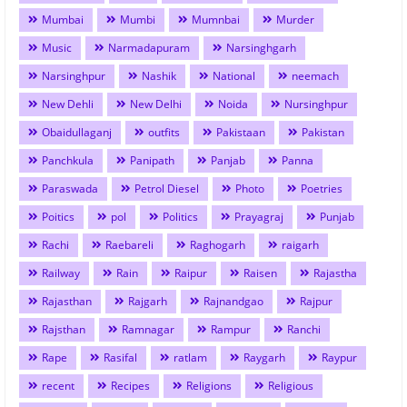
Mumbai
Mumbi
Mumnbai
Murder
Music
Narmadapuram
Narsinghgarh
Narsinghpur
Nashik
National
neemach
New Dehli
New Delhi
Noida
Nursinghpur
Obaidullaganj
outfits
Pakistaan
Pakistan
Panchkula
Panipath
Panjab
Panna
Paraswada
Petrol Diesel
Photo
Poetries
Poitics
pol
Politics
Prayagraj
Punjab
Rachi
Raebareli
Raghogarh
raigarh
Railway
Rain
Raipur
Raisen
Rajastha
Rajasthan
Rajgarh
Rajnandgao
Rajpur
Rajsthan
Ramnagar
Rampur
Ranchi
Rape
Rasifal
ratlam
Raygarh
Raypur
recent
Recipes
Religions
Religious