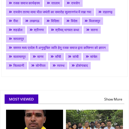
रजक समाज कार्यक्रम
रतलाम
रायसेन
रायसेन तात्या मामा भील जयंती का समारोह सुल्तानगंज में रखा गया
राहतगढ़
रीवा
लखनऊ
विदिशा
विदेश
विलासपुर
शहडोल
श्रीनगर
श्रीमद् भागवत कथा
सतना
सतलापुर
समस्त मध्य प्रदेश मै अनुसूचित जाति हेतु रजक समाज द्वारा कमिश्नर को ज्ञापन
सलामतपुर
सागर
साँची
सांची
सांचेत
सिलवानी
सोनीपत
स्वस्थ
होशंगाबाद
MOST VIEWED
Show More