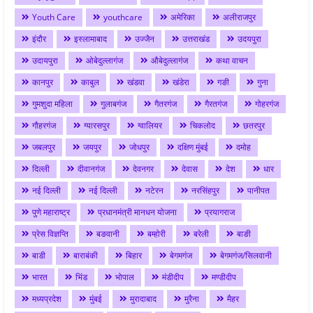
Youth Care
youthcare
अमेरिका
अलीराजपुर
इंदौर
इस्लामाबाद
उज्जैन
उत्तराखंड
उदयपुरा
उदायपुरा
ओबेदुल्लागंज
औबेदुल्लागंज
कथा वाचन
कानपुर
काबुल
खंडवा
खंडेरा
गङी
गुना
गुमशुदा महिला
गुलाबगंज
गैतरगंज
गैरतगंज
गोहरगंज
गौहरगंज
ग्यारसपुर
ग्वालियर
चिकलोद
छतरपुर
जबलपुर
जयपुर
जोधपुर
दक्षिण मुंबई
दमोह
दिल्ली
दीवानगंज
देवनगर
देवास
देश
धार
नई दिल्ली
नई दिल्ली
नटेरन
नरसिंहपुर
पानीपत
पुणे महाराष्ट्र
प्रधानमंत्री मानधन योजना
प्रयागराज
प्रेस विज्ञप्ति
बङवानी
बम्होरी
बरेली
बाङी
बाडी
बाराबंकी
बिहार
बेगमगंज
बेगमगंज/सिलवानी
भारत
भिंड
भोपाल
मंडीदीप
मण्डीदीप
मध्यप्रदेश
मुंबई
मुरादाबाद
मुरैना
मैहर