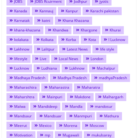
JOBS
JOBS Rcuirment
Jodhpur
jyotis
Kanada
Kannauj
Kanpur
Karachi pakistan
Karnatak
katni
Khana Khazana
khana-khazana
Khandwa
Khargone
Khurai
kolakata
Kolkata
Korba
Kota
l Lucknow
Lakhnow
Lalitpur
Latest News
life style
lifestyle
Live
Local News
London
Lucknow
Ludhiana
Lukhnow
Machalpur
Madhaya Pradesh
Madhya Pradesh
madhyaPradesh
Maharashtra
Maharastra
Maharatra
Maharshtra
Mainpuri
Makdone
Malhargarh
Malwa
Mandideep
Mandla
mandosur
Mandsaur
Mandsuar
Manmpuri
Mathura
Meerut
Mexico
Morena
Moscow
Motivation
mp
Mugawali
mukulsaray