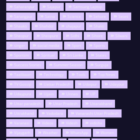
Saharanpur
Sajapur
Samsung Laptop
Sarangpur
Satna
Science
Sehore
Seoni
Shaakti
Shahdol
shajapur
Shakti
Sheopur
Sheopure
Sidhi
Sihore
Silwani
singer
social media
Sport
Sports
Sportsm
Spritual
Sri Lanka
States
Success Stories
Summer Season
Surguja
Taalibaan
Technology
Tools
Top News
TV Gossip
Uattar Pradesh
Udaipur
Udaypur
Udaypura
Ujjain
Unnao
UP
Uttar paradesh
Uttar Pradesh
Uttarakhand
Uttrakhand
Vadodara
Vanarashi Uttar Pradesh
Varanasi
Videos
Videsh
vidisha
Vijaygarh
Weather
WhatsApp
Women