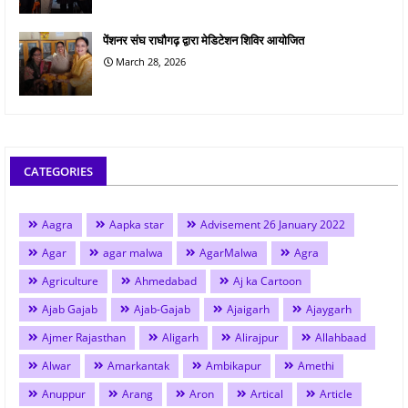
पेंशनर संघ राघौगढ़ द्वारा मेडिटेशन शिविर आयोजित
March 28, 2026
CATEGORIES
Aagra
Aapka star
Advisement 26 January 2022
Agar
agar malwa
AgarMalwa
Agra
Agriculture
Ahmedabad
Aj ka Cartoon
Ajab Gajab
Ajab-Gajab
Ajaigarh
Ajaygarh
Ajmer Rajasthan
Aligarh
Alirajpur
Allahbaad
Alwar
Amarkantak
Ambikapur
Amethi
Anuppur
Arang
Aron
Artical
Article