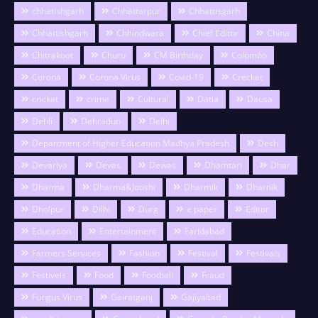
chhatishgarh
Chhattarpur
Chhattisgarh
Chhattishgarh
Chhindwara
Chief Editor
China
Chitrakoot
Churu
CM Birthday
Colombo
Corona
Corona Virus
Covid-19
Crecket
cricket
crime
Cultural
Datia
Dausa
Dehli
Dehradun
Delhi
Department of Higher Education Madhya Pradesh
Desh
Devariya
Devas
Dewas
Dhamtari
Dhar
Dharma
Dharma&Jotishi
Dharmik
Dharnik
Dholpur
Dilhi
Durg
e paper
Editor
Education
Entertainment
Faridabad
Farmers Services
Fashion
Festival
Festivals
Festivels
Food
Football
Fraud
Fungus Virus
Gairatganj
Gajiyabad