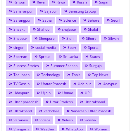
Relison
Reva
Rewa
Russia
Sagar
Saharanpur
Sajapur
Samsung Laptop
Sarangpur
Satna
Science
Sehore
Seoni
Shaakti
Shahdol
shajapur
Shakti
Sheopur
Sheopure
Sidhi
Sihore
Silwani
singer
social media
Sport
Sports
Sportsm
Spritual
Sri Lanka
States
Success Stories
Summer Season
Surguja
Taalibaan
Technology
Tools
Top News
TV Gossip
Uattar Pradesh
Udaipur
Udaypur
Udaypura
Ujjain
Unnao
UP
Uttar paradesh
Uttar Pradesh
Uttarakhand
Uttrakhand
Vadodara
Vanarashi Uttar Pradesh
Varanasi
Videos
Videsh
vidisha
Vijaygarh
Weather
WhatsApp
Women