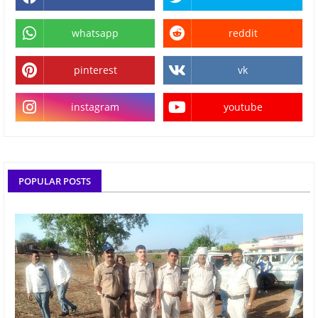
whatsapp
reddit
pinterest
vk
instagram
youtube
POPULAR POSTS