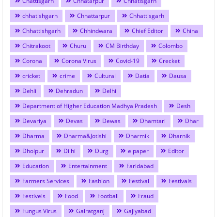
Chattisgarh
Chhatarpur
Chhatisgarh
chhatishgarh
Chhattarpur
Chhattisgarh
Chhattishgarh
Chhindwara
Chief Editor
China
Chitrakoot
Churu
CM Birthday
Colombo
Corona
Corona Virus
Covid-19
Crecket
cricket
crime
Cultural
Datia
Dausa
Dehli
Dehradun
Delhi
Department of Higher Education Madhya Pradesh
Desh
Devariya
Devas
Dewas
Dhamtari
Dhar
Dharma
Dharma&Jotishi
Dharmik
Dharnik
Dholpur
Dilhi
Durg
e paper
Editor
Education
Entertainment
Faridabad
Farmers Services
Fashion
Festival
Festivals
Festivels
Food
Football
Fraud
Fungus Virus
Gairatganj
Gajiyabad