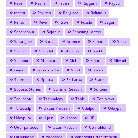
Rape
Rasifal
ratlam
Raygarh
Raypur
recent
Recipes
Religions
Religious
Relison
Reva
Rewa
Russia
Sagar
Saharanpur
Sajapur
Samsung Laptop
Sarangpur
Satna
Science
Sehore
Seoni
Shaakti
Shahdol
shajapur
Shakti
Sheopur
Sheopure
Sidhi
Sihore
Silwani
singer
social media
Sport
Sports
Sportsm
Spritual
Sri Lanka
States
Success Stories
Summer Season
Surguja
Taalibaan
Technology
Tools
Top News
TV Gossip
Uattar Pradesh
Udaipur
Udaypur
Udaypura
Ujjain
Unnao
UP
Uttar paradesh
Uttar Pradesh
Uttarakhand
Uttrakhand
Vadodara
Vanarashi Uttar Pradesh