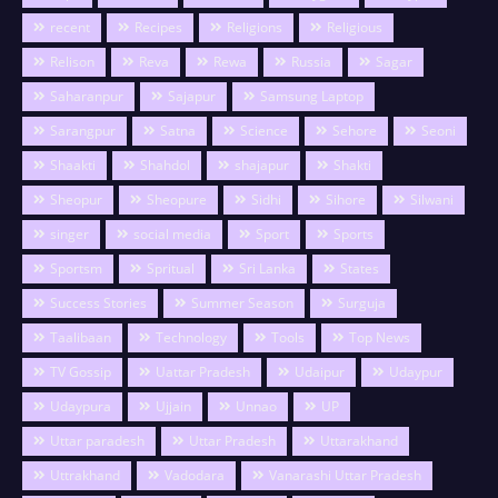
recent
Recipes
Religions
Religious
Relison
Reva
Rewa
Russia
Sagar
Saharanpur
Sajapur
Samsung Laptop
Sarangpur
Satna
Science
Sehore
Seoni
Shaakti
Shahdol
shajapur
Shakti
Sheopur
Sheopure
Sidhi
Sihore
Silwani
singer
social media
Sport
Sports
Sportsm
Spritual
Sri Lanka
States
Success Stories
Summer Season
Surguja
Taalibaan
Technology
Tools
Top News
TV Gossip
Uattar Pradesh
Udaipur
Udaypur
Udaypura
Ujjain
Unnao
UP
Uttar paradesh
Uttar Pradesh
Uttarakhand
Uttrakhand
Vadodara
Vanarashi Uttar Pradesh