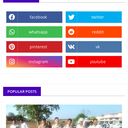
facebook
twitter
whatsapp
reddit
pinterest
vk
instagram
youtube
POPULAR POSTS