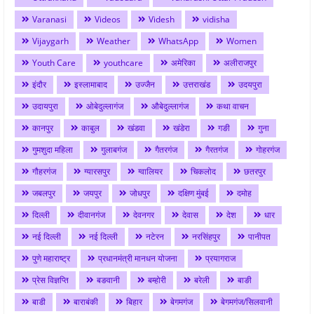
Varanasi
Videos
Videsh
vidisha
Vijaygarh
Weather
WhatsApp
Women
Youth Care
youthcare
अमेरिका
अलीराजपुर
इंदौर
इस्लामाबाद
उज्जैन
उत्तराखंड
उदयपुरा
उदायपुरा
ओबेदुल्लागंज
औबेदुल्लागंज
कथा वाचन
कानपुर
काबुल
खंडवा
खंडेरा
गङी
गुना
गुमशुदा महिला
गुलाबगंज
गैतरगंज
गैरतगंज
गोहरगंज
गौहरगंज
ग्यारसपुर
ग्वालियर
चिकलोद
छतरपुर
जबलपुर
जयपुर
जोधपुर
दक्षिण मुंबई
दमोह
दिल्ली
दीवानगंज
देवनगर
देवास
देश
धार
नई दिल्ली
नई दिल्ली
नटेरन
नरसिंहपुर
पानीपत
पुणे महाराष्ट्र
प्रधानमंत्री मानधन योजना
प्रयागराज
प्रेस विज्ञप्ति
बङवानी
बम्होरी
बरेली
बाङी
बाडी
बाराबंकी
बिहार
बेगमगंज
बेगमगंज/सिलवानी