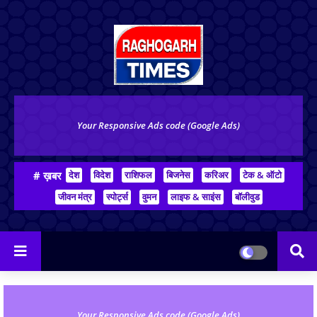
Your Responsive Ads code (Google Ads)
# ख़बर
देश
विदेश
राशिफल
बिजनेस
करिअर
टेक & ऑटो
जीवन मंत्र
स्पोर्ट्स
वुमन
लाइफ & साइंस
बॉलीवुड
Your Responsive Ads code (Google Ads)