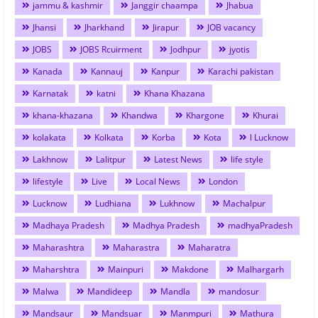
jammu & kashmir
Janggir chaampa
Jhabua
Jhansi
Jharkhand
Jirapur
JOB vacancy
JOBS
JOBS Rcuirment
Jodhpur
jyotis
Kanada
Kannauj
Kanpur
Karachi pakistan
Karnatak
katni
Khana Khazana
khana-khazana
Khandwa
Khargone
Khurai
kolakata
Kolkata
Korba
Kota
l Lucknow
Lakhnow
Lalitpur
Latest News
life style
lifestyle
Live
Local News
London
Lucknow
Ludhiana
Lukhnow
Machalpur
Madhaya Pradesh
Madhya Pradesh
madhyaPradesh
Maharashtra
Maharastra
Maharatra
Maharshtra
Mainpuri
Makdone
Malhargarh
Malwa
Mandideep
Mandla
mandosur
Mandsaur
Mandsuar
Manmpuri
Mathura