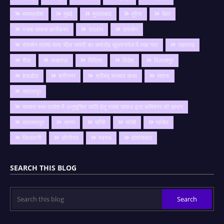
मध्यप्रदेश
मुंबई
मुरादाबाद
मुरैना
मैहर
रजक समाज कार्यक्रम
रतलाम
रायसेन
रायसेन तात्या मामा भील जयंती का समारोह सुल्तानगंज में रखा गया
राहतगढ़
रीवा
लखनऊ
विदिशा
विदेश
विलासपुर
शहडोल
श्रीनगर
श्रीमद् भागवत कथा
सतना
सतलापुर
समस्त मध्य प्रदेश मै अनुसूचित जाति हेतु रजक समाज द्वारा कमिश्नर को ज्ञापन
सलामतपुर
सागर
साँची
सांची
सांचेत
सिलवानी
सोनीपत
स्वस्थ
होशंगाबाद
SEARCH THIS BLOG