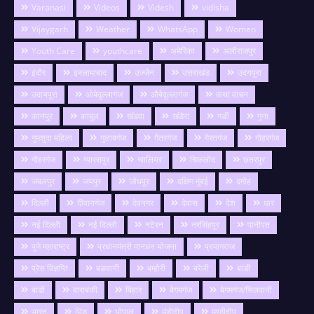
Varanasi
Videos
Videsh
vidisha
Vijaygarh
Weather
WhatsApp
Women
Youth Care
youthcare
अमेरिका
अलीराजपुर
इंदौर
इस्लामाबाद
उज्जैन
उत्तराखंड
उदयपुरा
उदायपुरा
ओबेदुल्लागंज
औबेदुल्लागंज
कथा वाचन
कानपुर
काबुल
खंडवा
खंडेरा
गङी
गुना
गुमशुदा महिला
गुलाबगंज
गैतरगंज
गैरतगंज
गोहरगंज
गौहरगंज
ग्यारसपुर
ग्वालियर
चिकलोद
छतरपुर
जबलपुर
जयपुर
जोधपुर
दक्षिण मुंबई
दमोह
दिल्ली
दीवानगंज
देवनगर
देवास
देश
धार
नई दिल्ली
नई दिल्ली
नटेरन
नरसिंहपुर
पानीपत
पुणे महाराष्ट्र
प्रधानमंत्री मानधन योजना
प्रयागराज
प्रेस विज्ञप्ति
बङवानी
बम्होरी
बरेली
बाङी
बाडी
बाराबंकी
बिहार
बेगमगंज
बेगमगंज/सिलवानी
भारत
भिंड
भोपाल
मंडीदीप
मण्डीदीप