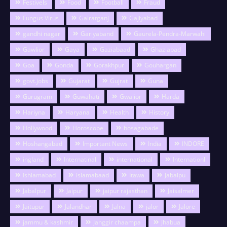
Festivels
Food
Football
Fraud
Fungus Virus
Gairatganj
Gajiyabad
gandhi nagar
Gariyaband
Gaurela-Pendra-Marwahi
Gawlior
Gaya
Gaziabaad
Ghaziabad
Goa
Gonda
Gorakhpur
Gouhargan
govt.jobs
Gujarat
Gujrat
Guna
Gurugram
Guwahati
Gwalior
Harda
Hariyna
Haryana
Health
History
Hollywood
Horoscope
hosagabade
Hoshangabad
Important News
India
INDORE
ingland
Internatinal
international
Internationl
Ishlamabad
islamabaad
Itawa
Jabalpu
Jabalpur
Jaipur
jaipur rajasthan
Jaisalmer
Jaitupur
Jalandhar
Jalna
jalor
Jalore
jammu & kashmir
Janggir chaampa
Jhabua