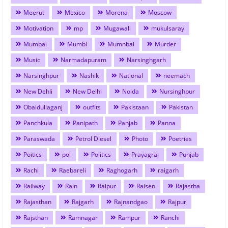
Meerut
Mexico
Morena
Moscow
Motivation
mp
Mugawali
mukulsaray
Mumbai
Mumbi
Mumnbai
Murder
Music
Narmadapuram
Narsinghgarh
Narsinghpur
Nashik
National
neemach
New Dehli
New Delhi
Noida
Nursinghpur
Obaidullaganj
outfits
Pakistaan
Pakistan
Panchkula
Panipath
Panjab
Panna
Paraswada
Petrol Diesel
Photo
Poetries
Poitics
pol
Politics
Prayagraj
Punjab
Rachi
Raebareli
Raghogarh
raigarh
Railway
Rain
Raipur
Raisen
Rajastha
Rajasthan
Rajgarh
Rajnandgao
Rajpur
Rajsthan
Ramnagar
Rampur
Ranchi