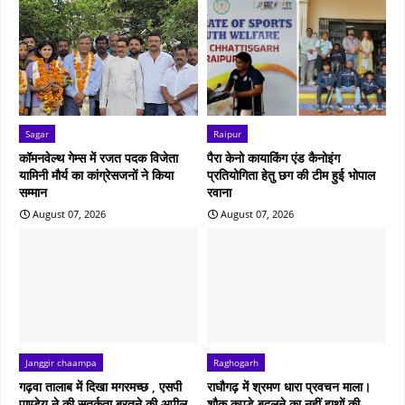
Sagar
Raipur
कॉमनवेल्थ गेम्स में रजत पदक विजेता
पैरा केनो कायाकिंग एंड कैनोइंग
यामिनी मौर्य का कांग्रेसजनों ने किया
प्रतियोगिता हेतु छग की टीम हुई भोपाल
सम्मान
रवाना
August 07, 2026
August 07, 2026
Janggir chaampa
Raghogarh
गढ़वा तालाब में दिखा मगरमच्छ , एसपी
राघौगढ़ में श्रमण धारा प्रवचन माला।
पाण्डेय ने की सतर्कता बरतने की अपील
शौक कपड़े बदलने का नहीं हाथों की