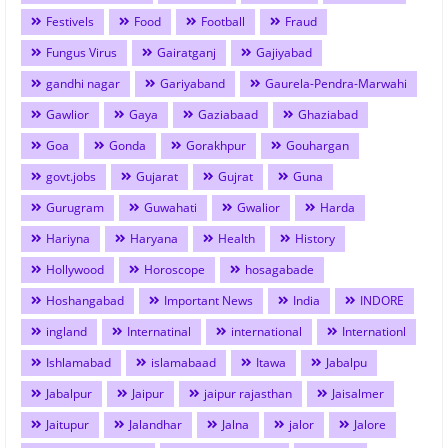
Festivels
Food
Football
Fraud
Fungus Virus
Gairatganj
Gajiyabad
gandhi nagar
Gariyaband
Gaurela-Pendra-Marwahi
Gawlior
Gaya
Gaziabaad
Ghaziabad
Goa
Gonda
Gorakhpur
Gouhargan
govt.jobs
Gujarat
Gujrat
Guna
Gurugram
Guwahati
Gwalior
Harda
Hariyna
Haryana
Health
History
Hollywood
Horoscope
hosagabade
Hoshangabad
Important News
India
INDORE
ingland
Internatinal
international
Internationl
Ishlamabad
islamabaad
Itawa
Jabalpu
Jabalpur
Jaipur
jaipur rajasthan
Jaisalmer
Jaitupur
Jalandhar
Jalna
jalor
Jalore