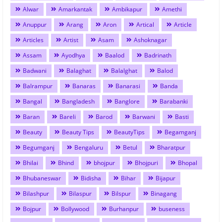
Alwar
Amarkantak
Ambikapur
Amethi
Anuppur
Arang
Aron
Artical
Article
Articles
Artist
Asam
Ashoknagar
Assam
Ayodhya
Baalod
Badrinath
Badwani
Balaghat
Balalghat
Balod
Balrampur
Banaras
Banarasi
Banda
Bangal
Bangladesh
Banglore
Barabanki
Baran
Bareli
Barod
Barwani
Basti
Beauty
Beauty Tips
BeautyTips
Begamganj
Begumganj
Bengaluru
Betul
Bharatpur
Bhilai
Bhind
bhojpur
Bhojpuri
Bhopal
Bhubaneswar
Bidisha
Bihar
Bijapur
Bilashpur
Bilaspur
Bilspur
Binagang
Bojpur
Bollywood
Burhanpur
buseness