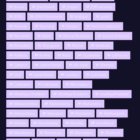
Jhansi
Jharkhand
Jirapur
JOB vacancy
JOBS
JOBS Rcuirment
Jodhpur
jyotis
Kanada
Kannauj
Kanpur
Karachi pakistan
Karnatak
katni
Khana Khazana
khana-khazana
Khandwa
Khargone
Khurai
kolakata
Kolkata
Korba
Kota
l Lucknow
Lakhnow
Lalitpur
Latest News
life style
lifestyle
Live
Local News
London
Lucknow
Ludhiana
Lukhnow
Machalpur
Madhaya Pradesh
Madhya Pradesh
madhyaPradesh
Maharashtra
Maharastra
Maharatra
Maharshtra
Mainpuri
Makdone
Malhargarh
Malwa
Mandideep
Mandla
mandosur
Mandsaur
Mandsuar
Manmpuri
Mathura