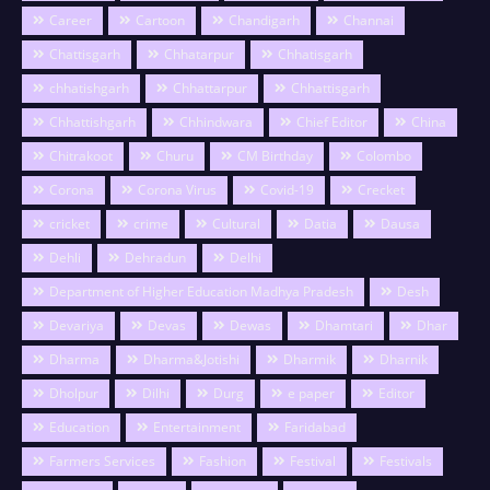
Career
Cartoon
Chandigarh
Channai
Chattisgarh
Chhatarpur
Chhatisgarh
chhatishgarh
Chhattarpur
Chhattisgarh
Chhattishgarh
Chhindwara
Chief Editor
China
Chitrakoot
Churu
CM Birthday
Colombo
Corona
Corona Virus
Covid-19
Crecket
cricket
crime
Cultural
Datia
Dausa
Dehli
Dehradun
Delhi
Department of Higher Education Madhya Pradesh
Desh
Devariya
Devas
Dewas
Dhamtari
Dhar
Dharma
Dharma&Jotishi
Dharmik
Dharnik
Dholpur
Dilhi
Durg
e paper
Editor
Education
Entertainment
Faridabad
Farmers Services
Fashion
Festival
Festivals