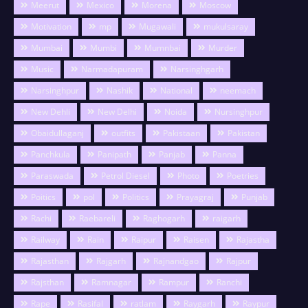
Meerut
Mexico
Morena
Moscow
Motivation
mp
Mugawali
mukulsaray
Mumbai
Mumbi
Mumnbai
Murder
Music
Narmadapuram
Narsinghgarh
Narsinghpur
Nashik
National
neemach
New Dehli
New Delhi
Noida
Nursinghpur
Obaidullaganj
outfits
Pakistaan
Pakistan
Panchkula
Panipath
Panjab
Panna
Paraswada
Petrol Diesel
Photo
Poetries
Poitics
pol
Politics
Prayagraj
Punjab
Rachi
Raebareli
Raghogarh
raigarh
Railway
Rain
Raipur
Raisen
Rajastha
Rajasthan
Rajgarh
Rajnandgao
Rajpur
Rajsthan
Ramnagar
Rampur
Ranchi
Rape
Rasifal
ratlam
Raygarh
Raypur