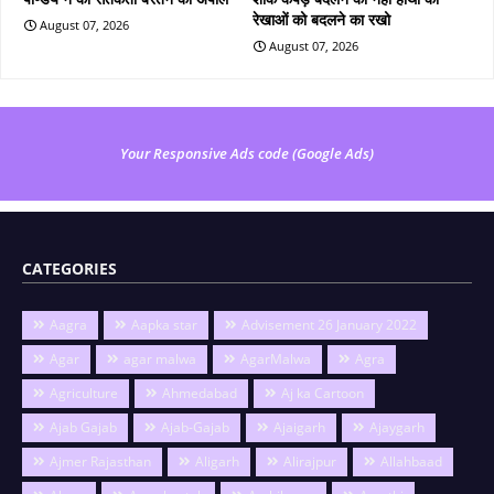
रेखाओं को बदलने का रखो
August 07, 2026
August 07, 2026
Your Responsive Ads code (Google Ads)
CATEGORIES
Aagra
Aapka star
Advisement 26 January 2022
Agar
agar malwa
AgarMalwa
Agra
Agriculture
Ahmedabad
Aj ka Cartoon
Ajab Gajab
Ajab-Gajab
Ajaigarh
Ajaygarh
Ajmer Rajasthan
Aligarh
Alirajpur
Allahbaad