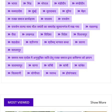
भारत
भिंड
भोपाल
मंडीदीप
मण्डीदीप
मध्यप्रदेश
मुंबई
मुरादाबाद
मुरैना
मैहर
रजक समाज कार्यक्रम
रतलाम
रायसेन
रायसेन तात्या मामा भील जयंती का समारोह सुल्तानगंज में रखा गया
राहतगढ़
रीवा
लखनऊ
विदिशा
विदेश
विलासपुर
शहडोल
श्रीनगर
श्रीमद् भागवत कथा
सतना
सतलापुर
समस्त मध्य प्रदेश मै अनुसूचित जाति हेतु रजक समाज द्वारा कमिश्नर को ज्ञापन
सलामतपुर
सागर
साँची
सांची
सांचेत
सिलवानी
सोनीपत
स्वस्थ
होशंगाबाद
MOST VIEWED
Show More