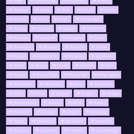
Alwar
Amarkantak
Ambikapur
Amethi
Anuppur
Arang
Aron
Artical
Article
Articles
Artist
Asam
Ashoknagar
Assam
Ayodhya
Baalod
Badrinath
Badwani
Balaghat
Balalghat
Balod
Balrampur
Banaras
Banarasi
Banda
Bangal
Bangladesh
Banglore
Barabanki
Baran
Bareli
Barod
Barwani
Basti
Beauty
Beauty Tips
BeautyTips
Begamganj
Begumganj
Bengaluru
Betul
Bharatpur
Bhilai
Bhind
bhojpur
Bhojpuri
Bhopal
Bhubaneswar
Bidisha
Bihar
Bijapur
Bilashpur
Bilaspur
Bilspur
Binagang
Bojpur
Bollywood
Burhanpur
buseness
Business
bussiness
Calendor
car knolwdge