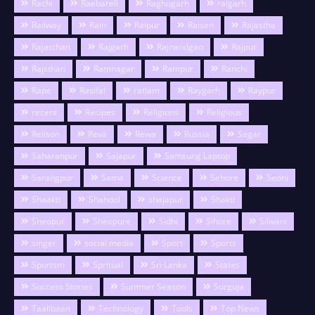
Rachi
Raebareli
Raghogarh
raigarh
Railway
Rain
Raipur
Raisen
Rajastha
Rajasthan
Rajgarh
Rajnandgao
Rajpur
Rajsthan
Ramnagar
Rampur
Ranchi
Rape
Rasifal
ratlam
Raygarh
Raypur
recent
Recipes
Religions
Religious
Relison
Reva
Rewa
Russia
Sagar
Saharanpur
Sajapur
Samsung Laptop
Sarangpur
Satna
Science
Sehore
Seoni
Shaakti
Shahdol
shajapur
Shakti
Sheopur
Sheopure
Sidhi
Sihore
Silwani
singer
social media
Sport
Sports
Sportsm
Spritual
Sri Lanka
States
Success Stories
Summer Season
Surguja
Taalibaan
Technology
Tools
Top News