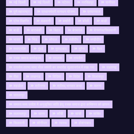
नई दिल्ली
नई दिल्ली
नटेरन
नरसिंहपुर
पानीपत
पुणे महाराष्ट्र
प्रधानमंत्री मानधन योजना
प्रयागराज
प्रेस विज्ञप्ति
बङवानी
बम्होरी
बरेली
बाङी
बाडी
बाराबंकी
बिहार
बेगमगंज
बेगमगंज/सिलवानी
भारत
भिंड
भोपाल
मंडीदीप
मण्डीदीप
मध्यप्रदेश
मुंबई
मुरादाबाद
मुरैना
मैहर
रजक समाज कार्यक्रम
रतलाम
रायसेन
रायसेन तात्या मामा भील जयंती का समारोह सुल्तानगंज में रखा गया
राहतगढ़
रीवा
लखनऊ
विदिशा
विदेश
विलासपुर
शहडोल
श्रीनगर
श्रीमद् भागवत कथा
सतना
सतलापुर
समस्त मध्य प्रदेश मै अनुसूचित जाति हेतु रजक समाज द्वारा कमिश्नर को ज्ञापन
सलामतपुर
सागर
साँची
सांची
सांचेत
सिलवानी
सोनीपत
स्वस्थ
होशंगाबाद