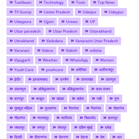
Taalibaan
Technology
Tools
Top News
TV Gossip
Uattar Pradesh
Udaipur
Udaypur
Udaypura
Ujjain
Unnao
UP
Uttar paradesh
Uttar Pradesh
Uttarakhand
Uttrakhand
Vadodara
Vanarashi Uttar Pradesh
Varanasi
Videos
Videsh
vidisha
Vijaygarh
Weather
WhatsApp
Women
Youth Care
youthcare
अमेरिका
अलीराजपुर
इंदौर
इस्लामाबाद
उज्जैन
उत्तराखंड
उदयपुरा
उदायपुरा
ओबेदुल्लागंज
औबेदुल्लागंज
कथा वाचन
कानपुर
काबुल
खंडवा
खंडेरा
गङी
गुना
गुमशुदा महिला
गुलाबगंज
गैतरगंज
गैरतगंज
गोहरगंज
गौहरगंज
ग्यारसपुर
ग्वालियर
चिकलोद
छतरपुर
जबलपुर
जयपुर
जोधपुर
दक्षिण मुंबई
दमोह
दिल्ली
दीवानगंज
देवनगर
देवास
देश
धार