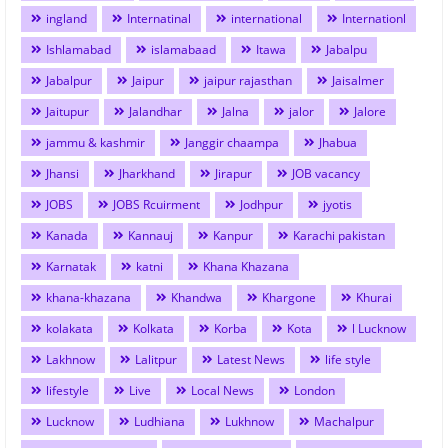
ingland
Internatinal
international
Internationl
Ishlamabad
islamabaad
Itawa
Jabalpu
Jabalpur
Jaipur
jaipur rajasthan
Jaisalmer
Jaitupur
Jalandhar
Jalna
jalor
Jalore
jammu & kashmir
Janggir chaampa
Jhabua
Jhansi
Jharkhand
Jirapur
JOB vacancy
JOBS
JOBS Rcuirment
Jodhpur
jyotis
Kanada
Kannauj
Kanpur
Karachi pakistan
Karnatak
katni
Khana Khazana
khana-khazana
Khandwa
Khargone
Khurai
kolakata
Kolkata
Korba
Kota
l Lucknow
Lakhnow
Lalitpur
Latest News
life style
lifestyle
Live
Local News
London
Lucknow
Ludhiana
Lukhnow
Machalpur