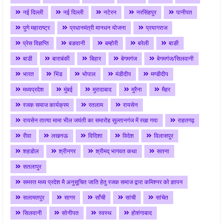
नई दिल्ली
नई दिल्ली
नटेरन
नरसिंहपुर
पानीपत
पुणे महाराष्ट्र
प्रधानमंत्री मानधन योजना
प्रयागराज
प्रेस विज्ञप्ति
बङवानी
बम्होरी
बरेली
बाङी
बाडी
बाराबंकी
बिहार
बेगमगंज
बेगमगंज/सिलवानी
भारत
भिंड
भोपाल
मंडीदीप
मण्डीदीप
मध्यप्रदेश
मुंबई
मुरादाबाद
मुरैना
मैहर
रजक समाज कार्यक्रम
रतलाम
रायसेन
रायसेन तात्या मामा भील जयंती का समारोह सुल्तानगंज में रखा गया
राहतगढ़
रीवा
लखनऊ
विदिशा
विदेश
विलासपुर
शहडोल
श्रीनगर
श्रीमद् भागवत कथा
सतना
सतलापुर
समस्त मध्य प्रदेश मै अनुसूचित जाति हेतु रजक समाज द्वारा कमिश्नर को ज्ञापन
सलामतपुर
सागर
साँची
सांची
सांचेत
सिलवानी
सोनीपत
स्वस्थ
होशंगाबाद