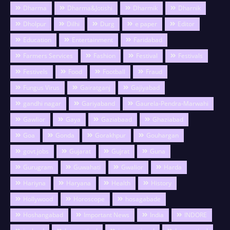
Dharma
Dharma&Jotishi
Dharmik
Dharnik
Dholpur
Dilhi
Durg
e paper
Editor
Education
Entertainment
Faridabad
Farmers Services
Fashion
Festival
Festivals
Festivels
Food
Football
Fraud
Fungus Virus
Gairatganj
Gajiyabad
gandhi nagar
Gariyaband
Gaurela-Pendra-Marwahi
Gawlior
Gaya
Gaziabaad
Ghaziabad
Goa
Gonda
Gorakhpur
Gouhargan
govt.jobs
Gujarat
Gujrat
Guna
Gurugram
Guwahati
Gwalior
Harda
Hariyna
Haryana
Health
History
Hollywood
Horoscope
hosagabade
Hoshangabad
Important News
India
INDORE