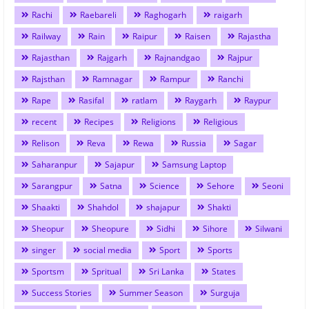
Rachi
Raebareli
Raghogarh
raigarh
Railway
Rain
Raipur
Raisen
Rajastha
Rajasthan
Rajgarh
Rajnandgao
Rajpur
Rajsthan
Ramnagar
Rampur
Ranchi
Rape
Rasifal
ratlam
Raygarh
Raypur
recent
Recipes
Religions
Religious
Relison
Reva
Rewa
Russia
Sagar
Saharanpur
Sajapur
Samsung Laptop
Sarangpur
Satna
Science
Sehore
Seoni
Shaakti
Shahdol
shajapur
Shakti
Sheopur
Sheopure
Sidhi
Sihore
Silwani
singer
social media
Sport
Sports
Sportsm
Spritual
Sri Lanka
States
Success Stories
Summer Season
Surguja