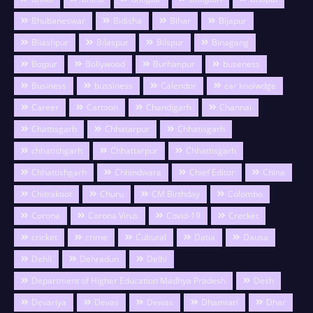
Bhubaneswar
Bidisha
Bihar
Bijapur
Bilashpur
Bilaspur
Bilspur
Binagang
Bojpur
Bollywood
Burhanpur
buseness
Business
bussiness
Calendor
car knolwdge
Career
Cartoon
Chandigarh
Channai
Chattisgarh
Chhatarpur
Chhatisgarh
chhatishgarh
Chhattarpur
Chhattisgarh
Chhattishgarh
Chhindwara
Chief Editor
China
Chitrakoot
Churu
CM Birthday
Colombo
Corona
Corona Virus
Covid-19
Crecket
cricket
crime
Cultural
Datia
Dausa
Dehli
Dehradun
Delhi
Department of Higher Education Madhya Pradesh
Desh
Devariya
Devas
Dewas
Dhamtari
Dhar