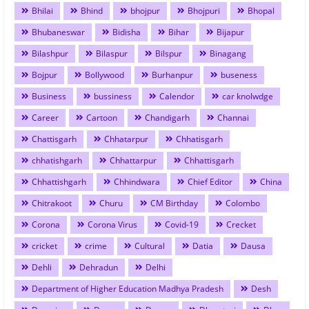
Bhilai
Bhind
bhojpur
Bhojpuri
Bhopal
Bhubaneswar
Bidisha
Bihar
Bijapur
Bilashpur
Bilaspur
Bilspur
Binagang
Bojpur
Bollywood
Burhanpur
buseness
Business
bussiness
Calendor
car knolwdge
Career
Cartoon
Chandigarh
Channai
Chattisgarh
Chhatarpur
Chhatisgarh
chhatishgarh
Chhattarpur
Chhattisgarh
Chhattishgarh
Chhindwara
Chief Editor
China
Chitrakoot
Churu
CM Birthday
Colombo
Corona
Corona Virus
Covid-19
Crecket
cricket
crime
Cultural
Datia
Dausa
Dehli
Dehradun
Delhi
Department of Higher Education Madhya Pradesh
Desh