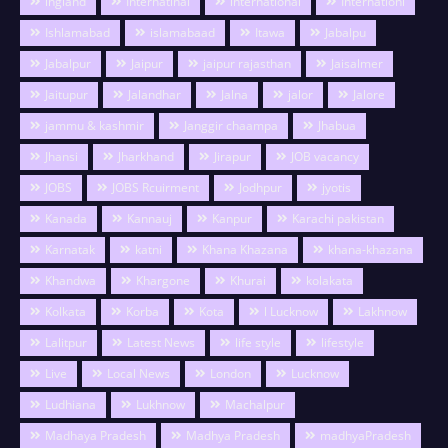
ingland
Internatinal
international
Internationl
Ishlamabad
islamabaad
Itawa
Jabalpu
Jabalpur
Jaipur
jaipur rajasthan
Jaisalmer
Jaitupur
Jalandhar
Jalna
jalor
Jalore
jammu & kashmir
Janggir chaampa
Jhabua
Jhansi
Jharkhand
Jirapur
JOB vacancy
JOBS
JOBS Rcuirment
Jodhpur
jyotis
Kanada
Kannauj
Kanpur
Karachi pakistan
Karnatak
katni
Khana Khazana
khana-khazana
Khandwa
Khargone
Khurai
kolakata
Kolkata
Korba
Kota
l Lucknow
Lakhnow
Lalitpur
Latest News
life style
lifestyle
Live
Local News
London
Lucknow
Ludhiana
Lukhnow
Machalpur
Madhaya Pradesh
Madhya Pradesh
madhyaPradesh