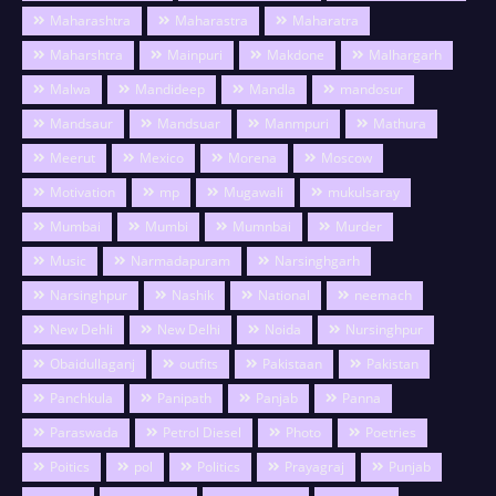
Maharashtra
Maharastra
Maharatra
Maharshtra
Mainpuri
Makdone
Malhargarh
Malwa
Mandideep
Mandla
mandosur
Mandsaur
Mandsuar
Manmpuri
Mathura
Meerut
Mexico
Morena
Moscow
Motivation
mp
Mugawali
mukulsaray
Mumbai
Mumbi
Mumnbai
Murder
Music
Narmadapuram
Narsinghgarh
Narsinghpur
Nashik
National
neemach
New Dehli
New Delhi
Noida
Nursinghpur
Obaidullaganj
outfits
Pakistaan
Pakistan
Panchkula
Panipath
Panjab
Panna
Paraswada
Petrol Diesel
Photo
Poetries
Poitics
pol
Politics
Prayagraj
Punjab