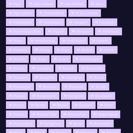
Agar
agar malwa
AgarMalwa
Agra
Agriculture
Ahmedabad
Aj ka Cartoon
Ajab Gajab
Ajab-Gajab
Ajaigarh
Ajaygarh
Ajmer Rajasthan
Aligarh
Alirajpur
Allahbaad
Alwar
Amarkantak
Ambikapur
Amethi
Anuppur
Arang
Aron
Artical
Article
Articles
Artist
Asam
Ashoknagar
Assam
Ayodhya
Baalod
Badrinath
Badwani
Balaghat
Balalghat
Balod
Balrampur
Banaras
Banarasi
Banda
Bangal
Bangladesh
Banglore
Barabanki
Baran
Bareli
Barod
Barwani
Basti
Beauty
Beauty Tips
BeautyTips
Begamganj
Begumganj
Bengaluru
Betul
Bharatpur
Bhilai
Bhind
bhojpur
Bhojpuri
Bhopal