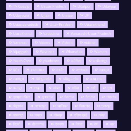
TV Gossip
Uattar Pradesh
Udaipur
Udaypur
Udaypura
Ujjain
Unnao
UP
Uttar paradesh
Uttar Pradesh
Uttarakhand
Uttrakhand
Vadodara
Vanarashi Uttar Pradesh
Varanasi
Videos
Videsh
vidisha
Vijaygarh
Weather
WhatsApp
Women
Youth Care
youthcare
अमेरिका
अलीराजपुर
इंदौर
इस्लामाबाद
उज्जैन
उत्तराखंड
उदयपुरा
उदायपुरा
ओबेदुल्लागंज
औबेदुल्लागंज
कथा वाचन
कानपुर
काबुल
खंडवा
खंडेरा
गङी
गुना
गुमशुदा महिला
गुलाबगंज
गैतरगंज
गैरतगंज
गोहरगंज
गौहरगंज
ग्यारसपुर
ग्वालियर
चिकलोद
छतरपुर
जबलपुर
जयपुर
जोधपुर
दक्षिण मुंबई
दमोह
दिल्ली
दीवानगंज
देवनगर
देवास
देश
धार