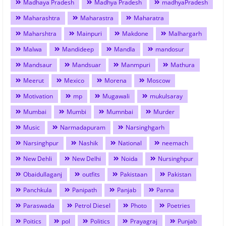
Madhaya Pradesh
Madhya Pradesh
madhyaPradesh
Maharashtra
Maharastra
Maharatra
Maharshtra
Mainpuri
Makdone
Malhargarh
Malwa
Mandideep
Mandla
mandosur
Mandsaur
Mandsuar
Manmpuri
Mathura
Meerut
Mexico
Morena
Moscow
Motivation
mp
Mugawali
mukulsaray
Mumbai
Mumbi
Mumnbai
Murder
Music
Narmadapuram
Narsinghgarh
Narsinghpur
Nashik
National
neemach
New Dehli
New Delhi
Noida
Nursinghpur
Obaidullaganj
outfits
Pakistaan
Pakistan
Panchkula
Panipath
Panjab
Panna
Paraswada
Petrol Diesel
Photo
Poetries
Poitics
pol
Politics
Prayagraj
Punjab