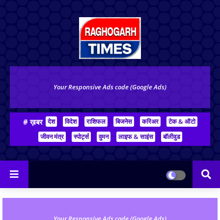
Your Responsive Ads code (Google Ads)
# ख़बर
देश
विदेश
राशिफल
बिजनेस
करिअर
टेक & ऑटो
जीवन मंत्र
स्पोर्ट्स
वुमन
लाइफ & साइंस
बॉलीवुड
Your Responsive Ads code (Google Ads)