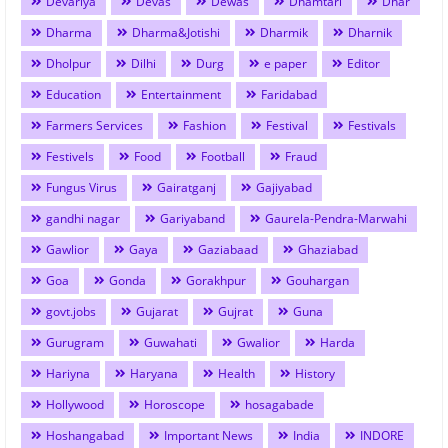
Devariya
Devas
Dewas
Dhamtari
Dhar
Dharma
Dharma&Jotishi
Dharmik
Dharnik
Dholpur
Dilhi
Durg
e paper
Editor
Education
Entertainment
Faridabad
Farmers Services
Fashion
Festival
Festivals
Festivels
Food
Football
Fraud
Fungus Virus
Gairatganj
Gajiyabad
gandhi nagar
Gariyaband
Gaurela-Pendra-Marwahi
Gawlior
Gaya
Gaziabaad
Ghaziabad
Goa
Gonda
Gorakhpur
Gouhargan
govt.jobs
Gujarat
Gujrat
Guna
Gurugram
Guwahati
Gwalior
Harda
Hariyna
Haryana
Health
History
Hollywood
Horoscope
hosagabade
Hoshangabad
Important News
India
INDORE