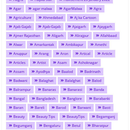
Agar
agar malwa
AgarMalwa
Agra
Agriculture
Ahmedabad
Aj ka Cartoon
Ajab Gajab
Ajab-Gajab
Ajaigarh
Ajaygarh
Ajmer Rajasthan
Aligarh
Alirajpur
Allahbaad
Alwar
Amarkantak
Ambikapur
Amethi
Anuppur
Arang
Aron
Artical
Article
Articles
Artist
Asam
Ashoknagar
Assam
Ayodhya
Baalod
Badrinath
Badwani
Balaghat
Balalghat
Balod
Balrampur
Banaras
Banarasi
Banda
Bangal
Bangladesh
Banglore
Barabanki
Baran
Bareli
Barod
Barwani
Basti
Beauty
Beauty Tips
BeautyTips
Begamganj
Begumganj
Bengaluru
Betul
Bharatpur