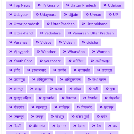
Top News
TV Gossip
Uattar Pradesh
Udaipur
Udaypur
Udaypura
Ujjain
Unnao
UP
Uttar paradesh
Uttar Pradesh
Uttarakhand
Uttrakhand
Vadodara
Vanarashi Uttar Pradesh
Varanasi
Videos
Videsh
vidisha
Vijaygarh
Weather
WhatsApp
Women
Youth Care
youthcare
अमेरिका
अलीराजपुर
इंदौर
इस्लामाबाद
उज्जैन
उत्तराखंड
उदयपुरा
उदायपुरा
ओबेदुल्लागंज
औबेदुल्लागंज
कथा वाचन
कानपुर
काबुल
खंडवा
खंडेरा
गङी
गुना
गुमशुदा महिला
गुलाबगंज
गैतरगंज
गैरतगंज
गोहरगंज
गौहरगंज
ग्यारसपुर
ग्वालियर
चिकलोद
छतरपुर
जबलपुर
जयपुर
जोधपुर
दक्षिण मुंबई
दमोह
दिल्ली
दीवानगंज
देवनगर
देवास
देश
धार