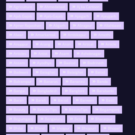
Agriculture
Ahmedabad
Aj ka Cartoon
Ajab Gajab
Ajab-Gajab
Ajaigarh
Ajaygarh
Ajmer Rajasthan
Aligarh
Alirajpur
Allahbaad
Alwar
Amarkantak
Ambikapur
Amethi
Anuppur
Arang
Aron
Artical
Article
Articles
Artist
Asam
Ashoknagar
Assam
Ayodhya
Baalod
Badrinath
Badwani
Balaghat
Balalghat
Balod
Balrampur
Banaras
Banarasi
Banda
Bangal
Bangladesh
Banglore
Barabanki
Baran
Bareli
Barod
Barwani
Basti
Beauty
Beauty Tips
BeautyTips
Begamganj
Begumganj
Bengaluru
Betul
Bharatpur
Bhilai
Bhind
bhojpur
Bhojpuri
Bhopal