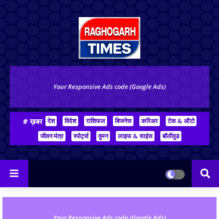
Your Responsive Ads code (Google Ads)
# ख़बर
देश
विदेश
राशिफल
बिजनेस
करिअर
टेक & ऑटो
जीवन मंत्र
स्पोर्ट्स
वुमन
लाइफ & साइंस
बॉलीवुड
Your Responsive Ads code (Google Ads)