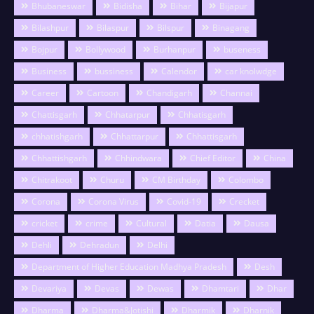
Bhubaneswar
Bidisha
Bihar
Bijapur
Bilashpur
Bilaspur
Bilspur
Binagang
Bojpur
Bollywood
Burhanpur
buseness
Business
bussiness
Calendor
car knolwdge
Career
Cartoon
Chandigarh
Channai
Chattisgarh
Chhatarpur
Chhatisgarh
chhatishgarh
Chhattarpur
Chhattisgarh
Chhattishgarh
Chhindwara
Chief Editor
China
Chitrakoot
Churu
CM Birthday
Colombo
Corona
Corona Virus
Covid-19
Crecket
cricket
crime
Cultural
Datia
Dausa
Dehli
Dehradun
Delhi
Department of Higher Education Madhya Pradesh
Desh
Devariya
Devas
Dewas
Dhamtari
Dhar
Dharma
Dharma&Jotishi
Dharmik
Dharnik