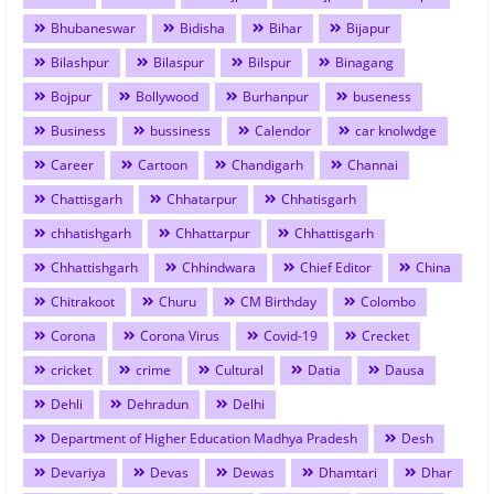
Bhubaneswar
Bidisha
Bihar
Bijapur
Bilashpur
Bilaspur
Bilspur
Binagang
Bojpur
Bollywood
Burhanpur
buseness
Business
bussiness
Calendor
car knolwdge
Career
Cartoon
Chandigarh
Channai
Chattisgarh
Chhatarpur
Chhatisgarh
chhatishgarh
Chhattarpur
Chhattisgarh
Chhattishgarh
Chhindwara
Chief Editor
China
Chitrakoot
Churu
CM Birthday
Colombo
Corona
Corona Virus
Covid-19
Crecket
cricket
crime
Cultural
Datia
Dausa
Dehli
Dehradun
Delhi
Department of Higher Education Madhya Pradesh
Desh
Devariya
Devas
Dewas
Dhamtari
Dhar