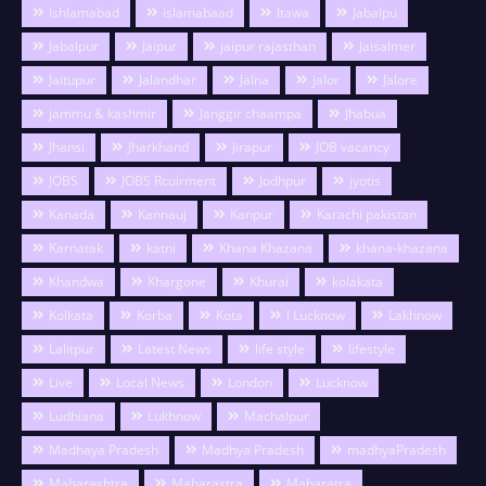
Ishlamabad
islamabaad
Itawa
Jabalpu
Jabalpur
Jaipur
jaipur rajasthan
Jaisalmer
Jaitupur
Jalandhar
Jalna
jalor
Jalore
jammu & kashmir
Janggir chaampa
Jhabua
Jhansi
Jharkhand
Jirapur
JOB vacancy
JOBS
JOBS Rcuirment
Jodhpur
jyotis
Kanada
Kannauj
Kanpur
Karachi pakistan
Karnatak
katni
Khana Khazana
khana-khazana
Khandwa
Khargone
Khurai
kolakata
Kolkata
Korba
Kota
l Lucknow
Lakhnow
Lalitpur
Latest News
life style
lifestyle
Live
Local News
London
Lucknow
Ludhiana
Lukhnow
Machalpur
Madhaya Pradesh
Madhya Pradesh
madhyaPradesh
Maharashtra
Maharastra
Maharatra