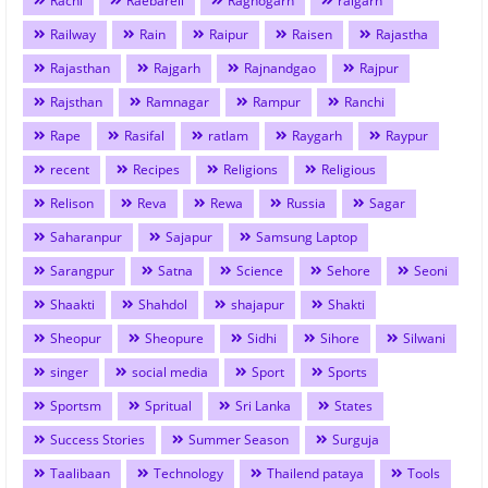
Rachi
Raebareli
Raghogarh
raigarh
Railway
Rain
Raipur
Raisen
Rajastha
Rajasthan
Rajgarh
Rajnandgao
Rajpur
Rajsthan
Ramnagar
Rampur
Ranchi
Rape
Rasifal
ratlam
Raygarh
Raypur
recent
Recipes
Religions
Religious
Relison
Reva
Rewa
Russia
Sagar
Saharanpur
Sajapur
Samsung Laptop
Sarangpur
Satna
Science
Sehore
Seoni
Shaakti
Shahdol
shajapur
Shakti
Sheopur
Sheopure
Sidhi
Sihore
Silwani
singer
social media
Sport
Sports
Sportsm
Spritual
Sri Lanka
States
Success Stories
Summer Season
Surguja
Taalibaan
Technology
Thailend pataya
Tools