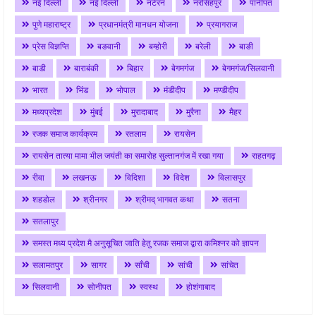
नई दिल्ली
नई दिल्ली
नटेरन
नरसिंहपुर
पानीपत
पुणे महाराष्ट्र
प्रधानमंत्री मानधन योजना
प्रयागराज
प्रेस विज्ञप्ति
बङवानी
बम्होरी
बरेली
बाङी
बाडी
बाराबंकी
बिहार
बेगमगंज
बेगमगंज/सिलवानी
भारत
भिंड
भोपाल
मंडीदीप
मण्डीदीप
मध्यप्रदेश
मुंबई
मुरादाबाद
मुरैना
मैहर
रजक समाज कार्यक्रम
रतलाम
रायसेन
रायसेन तात्या मामा भील जयंती का समारोह सुल्तानगंज में रखा गया
राहतगढ़
रीवा
लखनऊ
विदिशा
विदेश
विलासपुर
शहडोल
श्रीनगर
श्रीमद् भागवत कथा
सतना
सतलापुर
समस्त मध्य प्रदेश मै अनुसूचित जाति हेतु रजक समाज द्वारा कमिश्नर को ज्ञापन
सलामतपुर
सागर
साँची
सांची
सांचेत
सिलवानी
सोनीपत
स्वस्थ
होशंगाबाद