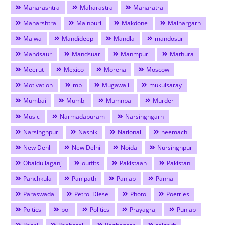
Maharashtra
Maharastra
Maharatra
Maharshtra
Mainpuri
Makdone
Malhargarh
Malwa
Mandideep
Mandla
mandosur
Mandsaur
Mandsuar
Manmpuri
Mathura
Meerut
Mexico
Morena
Moscow
Motivation
mp
Mugawali
mukulsaray
Mumbai
Mumbi
Mumnbai
Murder
Music
Narmadapuram
Narsinghgarh
Narsinghpur
Nashik
National
neemach
New Dehli
New Delhi
Noida
Nursinghpur
Obaidullaganj
outfits
Pakistaan
Pakistan
Panchkula
Panipath
Panjab
Panna
Paraswada
Petrol Diesel
Photo
Poetries
Poitics
pol
Politics
Prayagraj
Punjab