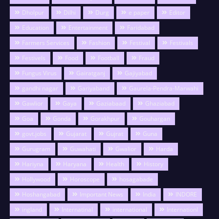
Dholpur
Dilhi
Durg
e paper
Editor
Education
Entertainment
Faridabad
Farmers Services
Fashion
Festival
Festivals
Festivels
Food
Football
Fraud
Fungus Virus
Gairatganj
Gajiyabad
gandhi nagar
Gariyaband
Gaurela-Pendra-Marwahi
Gawlior
Gaya
Gaziabaad
Ghaziabad
Goa
Gonda
Gorakhpur
Gouhargan
govt.jobs
Gujarat
Gujrat
Guna
Gurugram
Guwahati
Gwalior
Harda
Hariyna
Haryana
Health
History
Hollywood
Horoscope
hosagabade
Hoshangabad
Important News
India
INDORE
ingland
Internatinal
international
Internationl