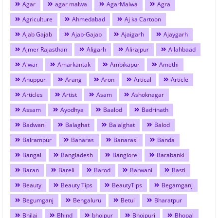
Agar
agar malwa
AgarMalwa
Agra
Agriculture
Ahmedabad
Aj ka Cartoon
Ajab Gajab
Ajab-Gajab
Ajaigarh
Ajaygarh
Ajmer Rajasthan
Aligarh
Alirajpur
Allahbaad
Alwar
Amarkantak
Ambikapur
Amethi
Anuppur
Arang
Aron
Artical
Article
Articles
Artist
Asam
Ashoknagar
Assam
Ayodhya
Baalod
Badrinath
Badwani
Balaghat
Balalghat
Balod
Balrampur
Banaras
Banarasi
Banda
Bangal
Bangladesh
Banglore
Barabanki
Baran
Bareli
Barod
Barwani
Basti
Beauty
Beauty Tips
BeautyTips
Begamganj
Begumganj
Bengaluru
Betul
Bharatpur
Bhilai
Bhind
bhojpur
Bhojpuri
Bhopal