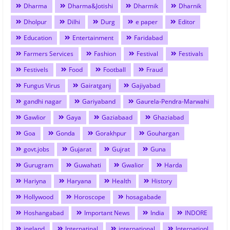
Dharma
Dharma&Jotishi
Dharmik
Dharnik
Dholpur
Dilhi
Durg
e paper
Editor
Education
Entertainment
Faridabad
Farmers Services
Fashion
Festival
Festivals
Festivels
Food
Football
Fraud
Fungus Virus
Gairatganj
Gajiyabad
gandhi nagar
Gariyaband
Gaurela-Pendra-Marwahi
Gawlior
Gaya
Gaziabaad
Ghaziabad
Goa
Gonda
Gorakhpur
Gouhargan
govt.jobs
Gujarat
Gujrat
Guna
Gurugram
Guwahati
Gwalior
Harda
Hariyna
Haryana
Health
History
Hollywood
Horoscope
hosagabade
Hoshangabad
Important News
India
INDORE
ingland
Internatinal
international
Internationl