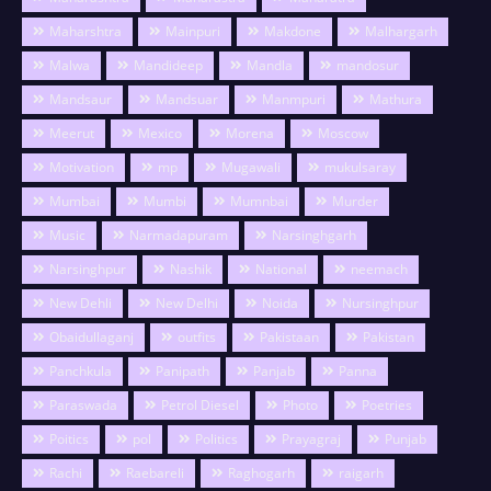
Maharshtra
Mainpuri
Makdone
Malhargarh
Malwa
Mandideep
Mandla
mandosur
Mandsaur
Mandsuar
Manmpuri
Mathura
Meerut
Mexico
Morena
Moscow
Motivation
mp
Mugawali
mukulsaray
Mumbai
Mumbi
Mumnbai
Murder
Music
Narmadapuram
Narsinghgarh
Narsinghpur
Nashik
National
neemach
New Dehli
New Delhi
Noida
Nursinghpur
Obaidullaganj
outfits
Pakistaan
Pakistan
Panchkula
Panipath
Panjab
Panna
Paraswada
Petrol Diesel
Photo
Poetries
Poitics
pol
Politics
Prayagraj
Punjab
Rachi
Raebareli
Raghogarh
raigarh