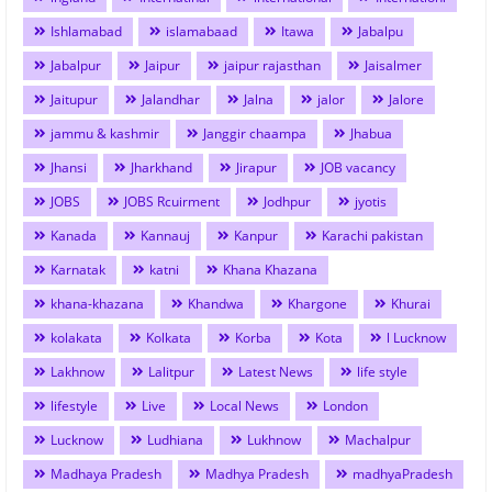
Ishlamabad
islamabaad
Itawa
Jabalpu
Jabalpur
Jaipur
jaipur rajasthan
Jaisalmer
Jaitupur
Jalandhar
Jalna
jalor
Jalore
jammu & kashmir
Janggir chaampa
Jhabua
Jhansi
Jharkhand
Jirapur
JOB vacancy
JOBS
JOBS Rcuirment
Jodhpur
jyotis
Kanada
Kannauj
Kanpur
Karachi pakistan
Karnatak
katni
Khana Khazana
khana-khazana
Khandwa
Khargone
Khurai
kolakata
Kolkata
Korba
Kota
l Lucknow
Lakhnow
Lalitpur
Latest News
life style
lifestyle
Live
Local News
London
Lucknow
Ludhiana
Lukhnow
Machalpur
Madhaya Pradesh
Madhya Pradesh
madhyaPradesh