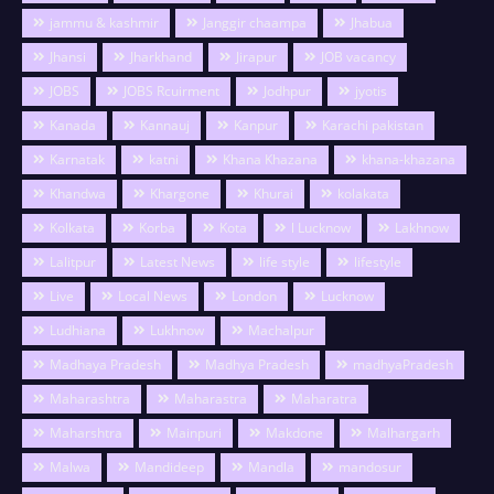
jammu & kashmir
Janggir chaampa
Jhabua
Jhansi
Jharkhand
Jirapur
JOB vacancy
JOBS
JOBS Rcuirment
Jodhpur
jyotis
Kanada
Kannauj
Kanpur
Karachi pakistan
Karnatak
katni
Khana Khazana
khana-khazana
Khandwa
Khargone
Khurai
kolakata
Kolkata
Korba
Kota
l Lucknow
Lakhnow
Lalitpur
Latest News
life style
lifestyle
Live
Local News
London
Lucknow
Ludhiana
Lukhnow
Machalpur
Madhaya Pradesh
Madhya Pradesh
madhyaPradesh
Maharashtra
Maharastra
Maharatra
Maharshtra
Mainpuri
Makdone
Malhargarh
Malwa
Mandideep
Mandla
mandosur