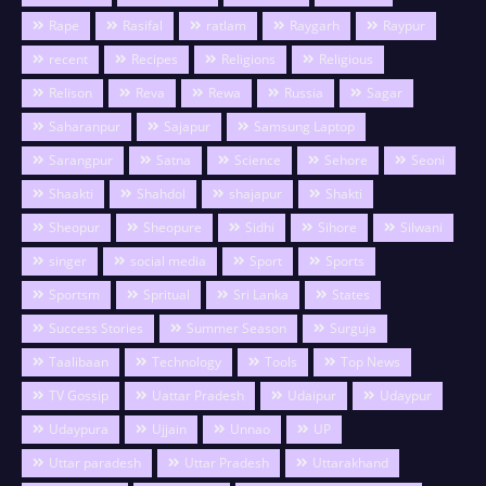
Rape
Rasifal
ratlam
Raygarh
Raypur
recent
Recipes
Religions
Religious
Relison
Reva
Rewa
Russia
Sagar
Saharanpur
Sajapur
Samsung Laptop
Sarangpur
Satna
Science
Sehore
Seoni
Shaakti
Shahdol
shajapur
Shakti
Sheopur
Sheopure
Sidhi
Sihore
Silwani
singer
social media
Sport
Sports
Sportsm
Spritual
Sri Lanka
States
Success Stories
Summer Season
Surguja
Taalibaan
Technology
Tools
Top News
TV Gossip
Uattar Pradesh
Udaipur
Udaypur
Udaypura
Ujjain
Unnao
UP
Uttar paradesh
Uttar Pradesh
Uttarakhand