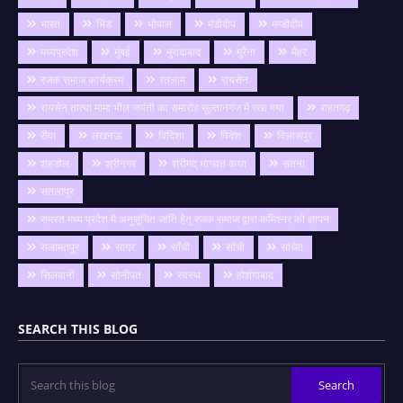
भारत
भिंड
भोपाल
मंडीदीप
मण्डीदीप
मध्यप्रदेश
मुंबई
मुरादाबाद
मुरैना
मैहर
रजक समाज कार्यक्रम
रतलाम
रायसेन
रायसेन तात्या मामा भील जयंती का समारोह सुल्तानगंज में रखा गया
राहतगढ़
रीवा
लखनऊ
विदिशा
विदेश
विलासपुर
शहडोल
श्रीनगर
श्रीमद् भागवत कथा
सतना
सतलापुर
समस्त मध्य प्रदेश मै अनुसूचित जाति हेतु रजक समाज द्वारा कमिश्नर को ज्ञापन
सलामतपुर
सागर
साँची
सांची
सांचेत
सिलवानी
सोनीपत
स्वस्थ
होशंगाबाद
SEARCH THIS BLOG