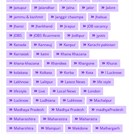
Jaitupur
Jalandhar
Jalna
jalor
Jalore
jammu & kashmir
Janggir chaampa
Jhabua
Jhansi
Jharkhand
Jirapur
JOB vacancy
JOBS
JOBS Rcuirment
Jodhpur
jyotis
Kanada
Kannauj
Kanpur
Karachi pakistan
Karnatak
katni
Khana Khazana
khana-khazana
Khandwa
Khargone
Khurai
kolakata
Kolkata
Korba
Kota
l Lucknow
Lakhnow
Lalitpur
Latest News
life style
lifestyle
Live
Local News
London
Lucknow
Ludhiana
Lukhnow
Machalpur
Madhaya Pradesh
Madhya Pradesh
madhyaPradesh
Maharashtra
Maharastra
Maharatra
Maharshtra
Mainpuri
Makdone
Malhargarh