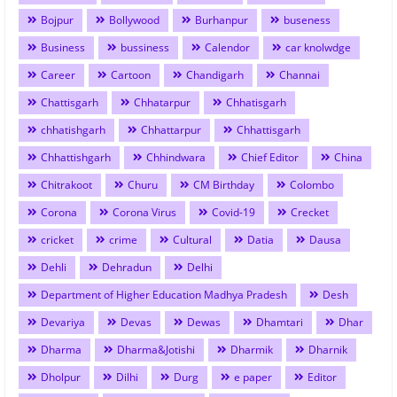
Bojpur
Bollywood
Burhanpur
buseness
Business
bussiness
Calendor
car knolwdge
Career
Cartoon
Chandigarh
Channai
Chattisgarh
Chhatarpur
Chhatisgarh
chhatishgarh
Chhattarpur
Chhattisgarh
Chhattishgarh
Chhindwara
Chief Editor
China
Chitrakoot
Churu
CM Birthday
Colombo
Corona
Corona Virus
Covid-19
Crecket
cricket
crime
Cultural
Datia
Dausa
Dehli
Dehradun
Delhi
Department of Higher Education Madhya Pradesh
Desh
Devariya
Devas
Dewas
Dhamtari
Dhar
Dharma
Dharma&Jotishi
Dharmik
Dharnik
Dholpur
Dilhi
Durg
e paper
Editor