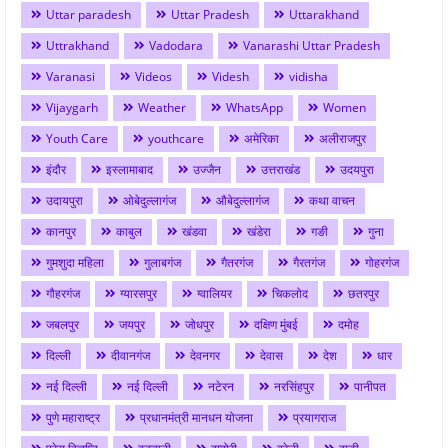
Uttar paradesh
Uttar Pradesh
Uttarakhand
Uttrakhand
Vadodara
Vanarashi Uttar Pradesh
Varanasi
Videos
Videsh
vidisha
Vijaygarh
Weather
WhatsApp
Women
Youth Care
youthcare
अमेरिका
अलीराजपुर
इंदौर
इस्लामाबाद
उज्जैन
उत्तराखंड
उदयपुरा
उदायपुरा
ओबेदुल्लागंज
औबेदुल्लागंज
कथा वाचन
कानपुर
काबुल
खंडवा
खंडेरा
गङी
गुना
गुमशुदा महिला
गुलाबगंज
गैतरगंज
गैरतगंज
गोहरगंज
गौहरगंज
ग्यारसपुर
ग्वालियर
चिकलोद
छतरपुर
जबलपुर
जयपुर
जोधपुर
दक्षिण मुंबई
दमोह
दिल्ली
दीवानगंज
देवनगर
देवास
देश
धार
नई दिल्ली
नई दिल्ली
नटेरन
नरसिंहपुर
पानीपत
पुणे महाराष्ट्र
प्रधानमंत्री मानधन योजना
प्रयागराज