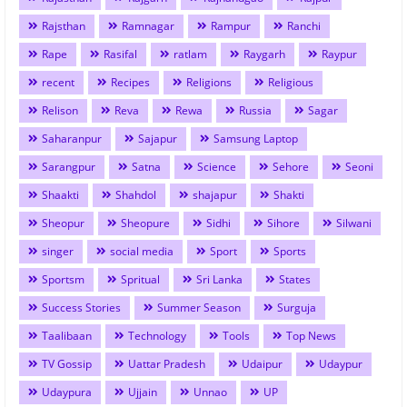
Rajsthan
Ramnagar
Rampur
Ranchi
Rape
Rasifal
ratlam
Raygarh
Raypur
recent
Recipes
Religions
Religious
Relison
Reva
Rewa
Russia
Sagar
Saharanpur
Sajapur
Samsung Laptop
Sarangpur
Satna
Science
Sehore
Seoni
Shaakti
Shahdol
shajapur
Shakti
Sheopur
Sheopure
Sidhi
Sihore
Silwani
singer
social media
Sport
Sports
Sportsm
Spritual
Sri Lanka
States
Success Stories
Summer Season
Surguja
Taalibaan
Technology
Tools
Top News
TV Gossip
Uattar Pradesh
Udaipur
Udaypur
Udaypura
Ujjain
Unnao
UP