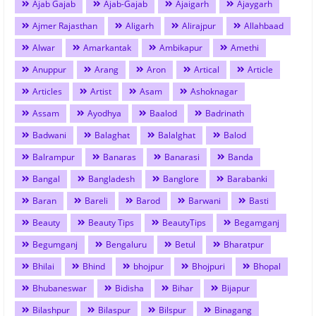
Ajab Gajab
Ajab-Gajab
Ajaigarh
Ajaygarh
Ajmer Rajasthan
Aligarh
Alirajpur
Allahbaad
Alwar
Amarkantak
Ambikapur
Amethi
Anuppur
Arang
Aron
Artical
Article
Articles
Artist
Asam
Ashoknagar
Assam
Ayodhya
Baalod
Badrinath
Badwani
Balaghat
Balalghat
Balod
Balrampur
Banaras
Banarasi
Banda
Bangal
Bangladesh
Banglore
Barabanki
Baran
Bareli
Barod
Barwani
Basti
Beauty
Beauty Tips
BeautyTips
Begamganj
Begumganj
Bengaluru
Betul
Bharatpur
Bhilai
Bhind
bhojpur
Bhojpuri
Bhopal
Bhubaneswar
Bidisha
Bihar
Bijapur
Bilashpur
Bilaspur
Bilspur
Binagang