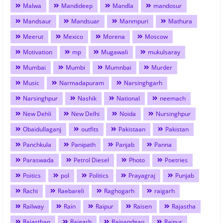
Malwa
Mandideep
Mandla
mandosur
Mandsaur
Mandsuar
Manmpuri
Mathura
Meerut
Mexico
Morena
Moscow
Motivation
mp
Mugawali
mukulsaray
Mumbai
Mumbi
Mumnbai
Murder
Music
Narmadapuram
Narsinghgarh
Narsinghpur
Nashik
National
neemach
New Dehli
New Delhi
Noida
Nursinghpur
Obaidullaganj
outfits
Pakistaan
Pakistan
Panchkula
Panipath
Panjab
Panna
Paraswada
Petrol Diesel
Photo
Poetries
Poitics
pol
Politics
Prayagraj
Punjab
Rachi
Raebareli
Raghogarh
raigarh
Railway
Rain
Raipur
Raisen
Rajastha
Rajasthan
Rajgarh
Rajnandgao
Rajpur