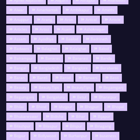
Ajmer Rajasthan
Aligarh
Alirajpur
Allahbaad
Alwar
Amarkantak
Ambikapur
Amethi
Anuppur
Arang
Aron
Artical
Article
Articles
Artist
Asam
Ashoknagar
Assam
Ayodhya
Baalod
Badrinath
Badwani
Balaghat
Balalghat
Balod
Balrampur
Banaras
Banarasi
Banda
Bangal
Bangladesh
Banglore
Barabanki
Baran
Bareli
Barod
Barwani
Basti
Beauty
Beauty Tips
BeautyTips
Begamganj
Begumganj
Bengaluru
Betul
Bharatpur
Bhilai
Bhind
bhojpur
Bhojpuri
Bhopal
Bhubaneswar
Bidisha
Bihar
Bijapur
Bilashpur
Bilaspur
Bilspur
Binagang
Bojpur
Bollywood
Burhanpur
buseness