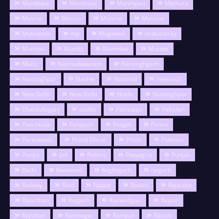
Mandsaur
Mandsuar
Manmpuri
Mathura
Meerut
Mexico
Morena
Moscow
Motivation
mp
Mugawali
mukulsaray
Mumbai
Mumbi
Mumnbai
Murder
Music
Narmadapuram
Narsinghgarh
Narsinghpur
Nashik
National
neemach
New Dehli
New Delhi
Noida
Nursinghpur
Obaidullaganj
outfits
Pakistaan
Pakistan
Panchkula
Panipath
Panjab
Panna
Paraswada
Petrol Diesel
Photo
Poetries
Poitics
pol
Politics
Prayagraj
Punjab
Rachi
Raebareli
Raghogarh
raigarh
Railway
Rain
Raipur
Raisen
Rajastha
Rajasthan
Rajgarh
Rajnandgao
Rajpur
Rajsthan
Ramnagar
Rampur
Ranchi