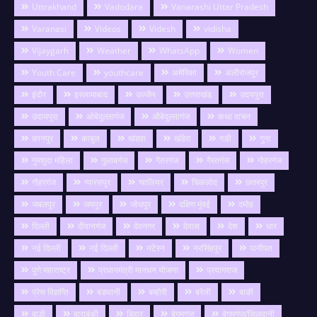
Uttrakhand
Vadodara
Vanarashi Uttar Pradesh
Varanasi
Videos
Videsh
vidisha
Vijaygarh
Weather
WhatsApp
Women
Youth Care
youthcare
अमेरिका
अलीराजपुर
इंदौर
इस्लामाबाद
उज्जैन
उत्तराखंड
उदयपुरा
उदायपुरा
ओबेदुल्लागंज
औबेदुल्लागंज
कथा वाचन
कानपुर
काबुल
खंडवा
खंडेरा
गङी
गुना
गुमशुदा महिला
गुलाबगंज
गैतरगंज
गैरतगंज
गोहरगंज
गौहरगंज
ग्यारसपुर
ग्वालियर
चिकलोद
छतरपुर
जबलपुर
जयपुर
जोधपुर
दक्षिण मुंबई
दमोह
दिल्ली
दीवानगंज
देवनगर
देवास
देश
धार
नई दिल्ली
नई दिल्ली
नटेरन
नरसिंहपुर
पानीपत
पुणे महाराष्ट्र
प्रधानमंत्री मानधन योजना
प्रयागराज
प्रेस विज्ञप्ति
बङवानी
बम्होरी
बरेली
बाङी
बाडी
बाराबंकी
बिहार
बेगमगंज
बेगमगंज/सिलवानी