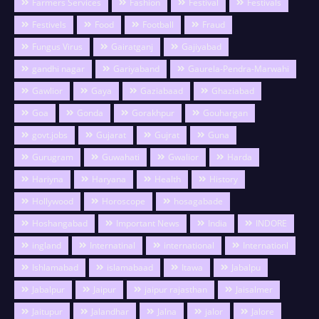
Farmers Services
Fashion
Festival
Festivals
Festivels
Food
Football
Fraud
Fungus Virus
Gairatganj
Gajiyabad
gandhi nagar
Gariyaband
Gaurela-Pendra-Marwahi
Gawlior
Gaya
Gaziabaad
Ghaziabad
Goa
Gonda
Gorakhpur
Gouhargan
govt.jobs
Gujarat
Gujrat
Guna
Gurugram
Guwahati
Gwalior
Harda
Hariyna
Haryana
Health
History
Hollywood
Horoscope
hosagabade
Hoshangabad
Important News
India
INDORE
ingland
Internatinal
international
Internationl
Ishlamabad
islamabaad
Itawa
Jabalpu
Jabalpur
Jaipur
jaipur rajasthan
Jaisalmer
Jaitupur
Jalandhar
Jalna
jalor
Jalore