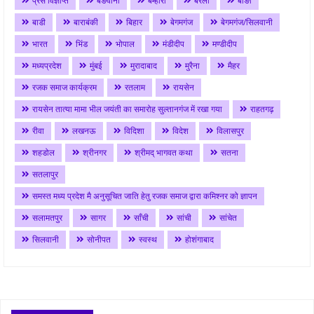
प्रेस विज्ञप्ति
बङवानी
बम्होरी
बरेली
बाङी
बाडी
बाराबंकी
बिहार
बेगमगंज
बेगमगंज/सिलवानी
भारत
भिंड
भोपाल
मंडीदीप
मण्डीदीप
मध्यप्रदेश
मुंबई
मुरादाबाद
मुरैना
मैहर
रजक समाज कार्यक्रम
रतलाम
रायसेन
रायसेन तात्या मामा भील जयंती का समारोह सुल्तानगंज में रखा गया
राहतगढ़
रीवा
लखनऊ
विदिशा
विदेश
विलासपुर
शहडोल
श्रीनगर
श्रीमद् भागवत कथा
सतना
सतलापुर
समस्त मध्य प्रदेश मै अनुसूचित जाति हेतु रजक समाज द्वारा कमिश्नर को ज्ञापन
सलामतपुर
सागर
साँची
सांची
सांचेत
सिलवानी
सोनीपत
स्वस्थ
होशंगाबाद