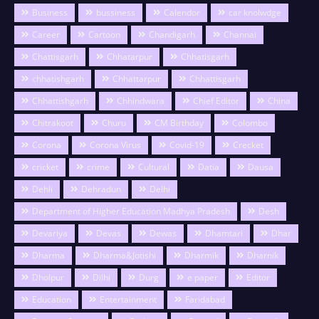
Business
bussiness
Calendor
car knolwdge
Career
Cartoon
Chandigarh
Channai
Chattisgarh
Chhatarpur
Chhatisgarh
chhatishgarh
Chhattarpur
Chhattisgarh
Chhattishgarh
Chhindwara
Chief Editor
China
Chitrakoot
Churu
CM Birthday
Colombo
Corona
Corona Virus
Covid-19
Crecket
cricket
crime
Cultural
Datia
Dausa
Dehli
Dehradun
Delhi
Department of Higher Education Madhya Pradesh
Desh
Devariya
Devas
Dewas
Dhamtari
Dhar
Dharma
Dharma&Jotishi
Dharmik
Dharnik
Dholpur
Dilhi
Durg
e paper
Editor
Education
Entertainment
Faridabad