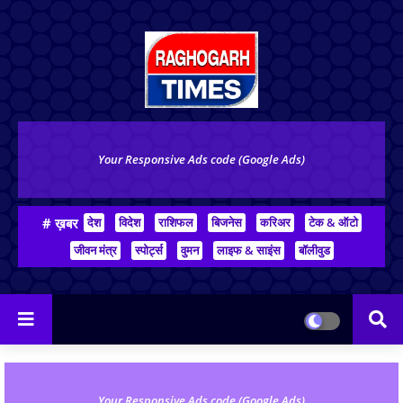
Your Responsive Ads code (Google Ads)
# ख़बर
देश
विदेश
राशिफल
बिजनेस
करिअर
टेक & ऑटो
जीवन मंत्र
स्पोर्ट्स
वुमन
लाइफ & साइंस
बॉलीवुड
Your Responsive Ads code (Google Ads)