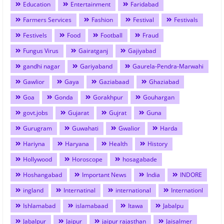
Education
Entertainment
Faridabad
Farmers Services
Fashion
Festival
Festivals
Festivels
Food
Football
Fraud
Fungus Virus
Gairatganj
Gajiyabad
gandhi nagar
Gariyaband
Gaurela-Pendra-Marwahi
Gawlior
Gaya
Gaziabaad
Ghaziabad
Goa
Gonda
Gorakhpur
Gouhargan
govt.jobs
Gujarat
Gujrat
Guna
Gurugram
Guwahati
Gwalior
Harda
Hariyna
Haryana
Health
History
Hollywood
Horoscope
hosagabade
Hoshangabad
Important News
India
INDORE
ingland
Internatinal
international
Internationl
Ishlamabad
islamabaad
Itawa
Jabalpu
Jabalpur
Jaipur
jaipur rajasthan
Jaisalmer