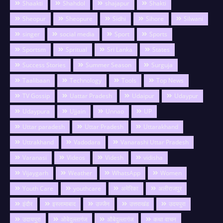
Shaakti
Shahdol
shajapur
Shakti
Sheopur
Sheopure
Sidhi
Sihore
Silwani
singer
social media
Sport
Sports
Sportsm
Spritual
Sri Lanka
States
Success Stories
Summer Season
Surguja
Taalibaan
Technology
Tools
Top News
TV Gossip
Uattar Pradesh
Udaipur
Udaypur
Udaypura
Ujjain
Unnao
UP
Uttar paradesh
Uttar Pradesh
Uttarakhand
Uttrakhand
Vadodara
Vanarashi Uttar Pradesh
Varanasi
Videos
Videsh
vidisha
Vijaygarh
Weather
WhatsApp
Women
Youth Care
youthcare
अमेरिका
अलीराजपुर
इंदौर
इस्लामाबाद
उज्जैन
उत्तराखंड
उदयपुरा
उदायपुरा
ओबेदुल्लागंज
औबेदुल्लागंज
कथा वाचन