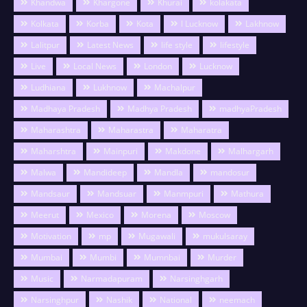
Khandwa
Khargone
Khurai
kolakata
Kolkata
Korba
Kota
l Lucknow
Lakhnow
Lalitpur
Latest News
life style
lifestyle
Live
Local News
London
Lucknow
Ludhiana
Lukhnow
Machalpur
Madhaya Pradesh
Madhya Pradesh
madhyaPradesh
Maharashtra
Maharastra
Maharatra
Maharshtra
Mainpuri
Makdone
Malhargarh
Malwa
Mandideep
Mandla
mandosur
Mandsaur
Mandsuar
Manmpuri
Mathura
Meerut
Mexico
Morena
Moscow
Motivation
mp
Mugawali
mukulsaray
Mumbai
Mumbi
Mumnbai
Murder
Music
Narmadapuram
Narsinghgarh
Narsinghpur
Nashik
National
neemach