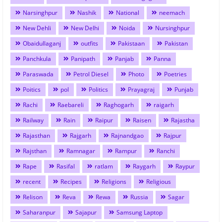
Narsinghpur
Nashik
National
neemach
New Dehli
New Delhi
Noida
Nursinghpur
Obaidullaganj
outfits
Pakistaan
Pakistan
Panchkula
Panipath
Panjab
Panna
Paraswada
Petrol Diesel
Photo
Poetries
Poitics
pol
Politics
Prayagraj
Punjab
Rachi
Raebareli
Raghogarh
raigarh
Railway
Rain
Raipur
Raisen
Rajastha
Rajasthan
Rajgarh
Rajnandgao
Rajpur
Rajsthan
Ramnagar
Rampur
Ranchi
Rape
Rasifal
ratlam
Raygarh
Raypur
recent
Recipes
Religions
Religious
Relison
Reva
Rewa
Russia
Sagar
Saharanpur
Sajapur
Samsung Laptop