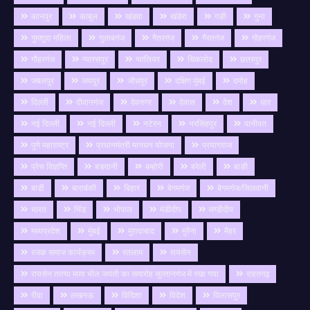
कानपुर
काबुल
खंडवा
खंडेरा
गङी
गुना
गुमशुदा महिला
गुलाबगंज
गैतरगंज
गैरतगंज
गोहरगंज
गौहरगंज
ग्यारसपुर
ग्वालियर
चिकलोद
छतरपुर
जबलपुर
जयपुर
जोधपुर
दक्षिण मुंबई
दमोह
दिल्ली
दीवानगंज
देवनगर
देवास
देश
धार
नई दिल्ली
नई दिल्ली
नटेरन
नरसिंहपुर
पानीपत
पुणे महाराष्ट्र
प्रधानमंत्री मानधन योजना
प्रयागराज
प्रेस विज्ञप्ति
बङवानी
बम्होरी
बरेली
बाङी
बाडी
बाराबंकी
बिहार
बेगमगंज
बेगमगंज/सिलवानी
भारत
भिंड
भोपाल
मंडीदीप
मण्डीदीप
मध्यप्रदेश
मुंबई
मुरादाबाद
मुरैना
मैहर
रजक समाज कार्यक्रम
रतलाम
रायसेन
रायसेन तात्या मामा भील जयंती का समारोह सुल्तानगंज में रखा गया
राहतगढ़
रीवा
लखनऊ
विदिशा
विदेश
विलासपुर