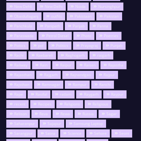
New Dehli
New Delhi
Noida
Nursinghpur
Obaidullaganj
outfits
Pakistaan
Pakistan
Panchkula
Panipath
Panjab
Panna
Paraswada
Petrol Diesel
Photo
Poetries
Poitics
pol
Politics
Prayagraj
Punjab
Rachi
Raebareli
Raghogarh
raigarh
Railway
Rain
Raipur
Raisen
Rajastha
Rajasthan
Rajgarh
Rajnandgao
Rajpur
Rajsthan
Ramnagar
Rampur
Ranchi
Rape
Rasifal
ratlam
Raygarh
Raypur
recent
Recipes
Religions
Religious
Relison
Reva
Rewa
Russia
Sagar
Saharanpur
Sajapur
Samsung Laptop
Sarangpur
Satna
Science
Sehore
Seoni