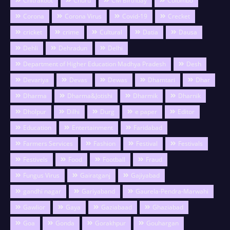
Chitrakoot
Churu
CM Birthday
Colombo
Corona
Corona Virus
Covid-19
Crecket
cricket
crime
Cultural
Datia
Dausa
Dehli
Dehradun
Delhi
Department of Higher Education Madhya Pradesh
Desh
Devariya
Devas
Dewas
Dhamtari
Dhar
Dharma
Dharma&Jotishi
Dharmik
Dharnik
Dholpur
Dilhi
Durg
e paper
Editor
Education
Entertainment
Faridabad
Farmers Services
Fashion
Festival
Festivals
Festivels
Food
Football
Fraud
Fungus Virus
Gairatganj
Gajiyabad
gandhi nagar
Gariyaband
Gaurela-Pendra-Marwahi
Gawlior
Gaya
Gaziabaad
Ghaziabad
Goa
Gonda
Gorakhpur
Gouhargan