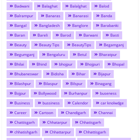
Badwani
Balaghat
Balalghat
Balod
Balrampur
Banaras
Banarasi
Banda
Bangal
Bangladesh
Banglore
Barabanki
Baran
Bareli
Barod
Barwani
Basti
Beauty
Beauty Tips
BeautyTips
Begamganj
Begumganj
Bengaluru
Betul
Bharatpur
Bhilai
Bhind
bhojpur
Bhojpuri
Bhopal
Bhubaneswar
Bidisha
Bihar
Bijapur
Bilashpur
Bilaspur
Bilspur
Binagang
Bojpur
Bollywood
Burhanpur
buseness
Business
bussiness
Calendor
car knolwdge
Career
Cartoon
Chandigarh
Channai
Chattisgarh
Chhatarpur
Chhatisgarh
chhatishgarh
Chhattarpur
Chhattisgarh