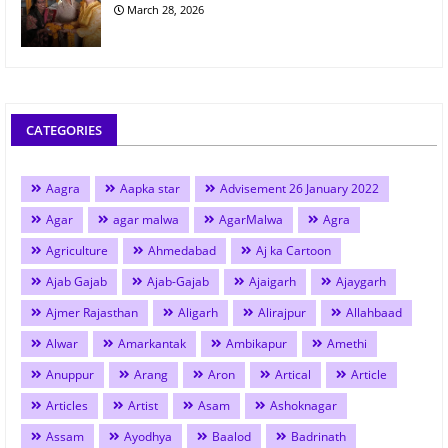
March 28, 2026
CATEGORIES
Aagra
Aapka star
Advisement 26 January 2022
Agar
agar malwa
AgarMalwa
Agra
Agriculture
Ahmedabad
Aj ka Cartoon
Ajab Gajab
Ajab-Gajab
Ajaigarh
Ajaygarh
Ajmer Rajasthan
Aligarh
Alirajpur
Allahbaad
Alwar
Amarkantak
Ambikapur
Amethi
Anuppur
Arang
Aron
Artical
Article
Articles
Artist
Asam
Ashoknagar
Assam
Ayodhya
Baalod
Badrinath