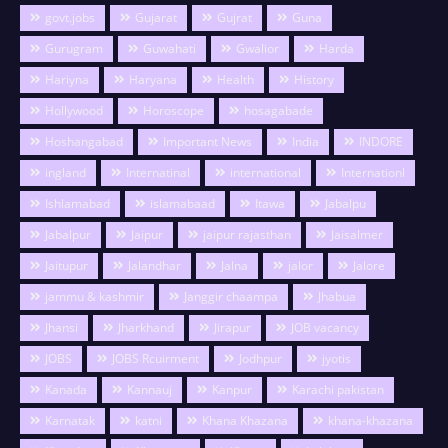
govt.jobs
Gujarat
Gujrat
Guna
Gurugram
Guwahati
Gwalior
Harda
Hariyna
Haryana
Health
History
Hollywood
Horoscope
hosagabade
Hoshangabad
Important News
India
INDORE
ingland
Internatinal
international
Internationl
Ishlamabad
islamabaad
Itawa
Jabalpu
Jabalpur
Jaipur
jaipur rajasthan
Jaisalmer
Jaitupur
Jalandhar
Jalna
jalor
Jalore
jammu & kashmir
Janggir chaampa
Jhabua
Jhansi
Jharkhand
Jirapur
JOB vacancy
JOBS
JOBS Rcuirment
Jodhpur
jyotis
Kanada
Kannauj
Kanpur
Karachi pakistan
Karnatak
katni
Khana Khazana
khana-khazana