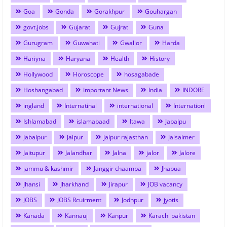
Goa
Gonda
Gorakhpur
Gouhargan
govt.jobs
Gujarat
Gujrat
Guna
Gurugram
Guwahati
Gwalior
Harda
Hariyna
Haryana
Health
History
Hollywood
Horoscope
hosagabade
Hoshangabad
Important News
India
INDORE
ingland
Internatinal
international
Internationl
Ishlamabad
islamabaad
Itawa
Jabalpu
Jabalpur
Jaipur
jaipur rajasthan
Jaisalmer
Jaitupur
Jalandhar
Jalna
jalor
Jalore
jammu & kashmir
Janggir chaampa
Jhabua
Jhansi
Jharkhand
Jirapur
JOB vacancy
JOBS
JOBS Rcuirment
Jodhpur
jyotis
Kanada
Kannauj
Kanpur
Karachi pakistan