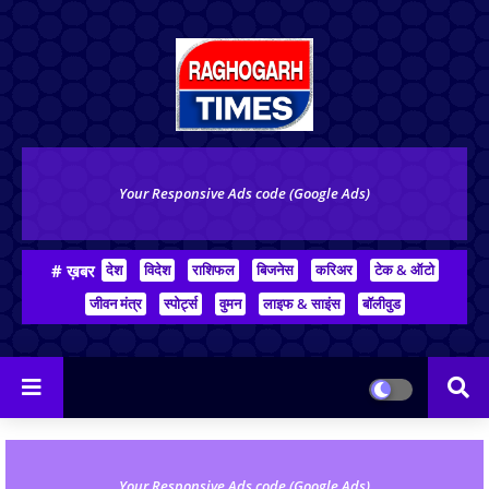
Your Responsive Ads code (Google Ads)
# ख़बर
देश
विदेश
राशिफल
बिजनेस
करिअर
टेक & ऑटो
जीवन मंत्र
स्पोर्ट्स
वुमन
लाइफ & साइंस
बॉलीवुड
Your Responsive Ads code (Google Ads)