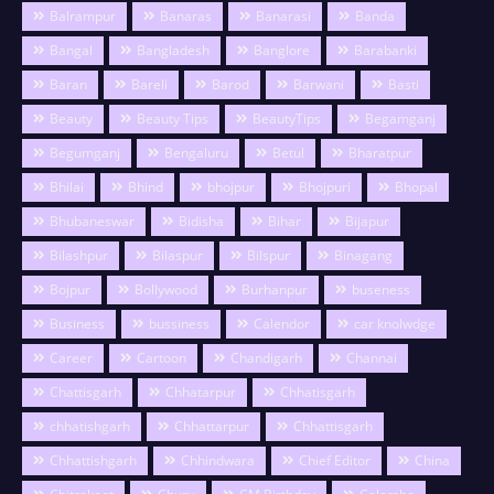
Balrampur
Banaras
Banarasi
Banda
Bangal
Bangladesh
Banglore
Barabanki
Baran
Bareli
Barod
Barwani
Basti
Beauty
Beauty Tips
BeautyTips
Begamganj
Begumganj
Bengaluru
Betul
Bharatpur
Bhilai
Bhind
bhojpur
Bhojpuri
Bhopal
Bhubaneswar
Bidisha
Bihar
Bijapur
Bilashpur
Bilaspur
Bilspur
Binagang
Bojpur
Bollywood
Burhanpur
buseness
Business
bussiness
Calendor
car knolwdge
Career
Cartoon
Chandigarh
Channai
Chattisgarh
Chhatarpur
Chhatisgarh
chhatishgarh
Chhattarpur
Chhattisgarh
Chhattishgarh
Chhindwara
Chief Editor
China