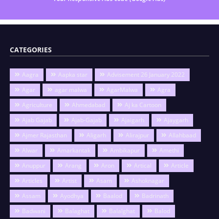
CATEGORIES
Aagra
Aapka star
Advisement 26 January 2022
Agar
agar malwa
AgarMalwa
Agra
Agriculture
Ahmedabad
Aj ka Cartoon
Ajab Gajab
Ajab-Gajab
Ajaigarh
Ajaygarh
Ajmer Rajasthan
Aligarh
Alirajpur
Allahbaad
Alwar
Amarkantak
Ambikapur
Amethi
Anuppur
Arang
Aron
Artical
Article
Articles
Artist
Asam
Ashoknagar
Assam
Ayodhya
Baalod
Badrinath
Badwani
Balaghat
Balalghat
Balod