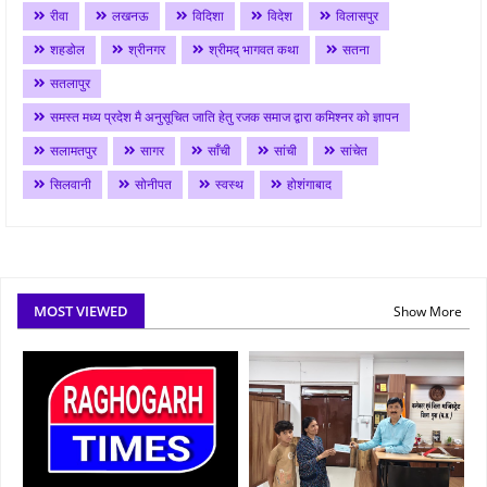
रीवा
लखनऊ
विदिशा
विदेश
विलासपुर
शहडोल
श्रीनगर
श्रीमद् भागवत कथा
सतना
सतलापुर
समस्त मध्य प्रदेश मै अनुसूचित जाति हेतु रजक समाज द्वारा कमिश्नर को ज्ञापन
सलामतपुर
सागर
साँची
सांची
सांचेत
सिलवानी
सोनीपत
स्वस्थ
होशंगाबाद
MOST VIEWED
Show More