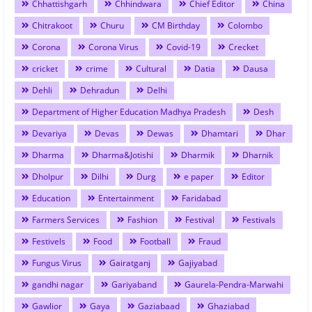
Chhattishgarh
Chhindwara
Chief Editor
China
Chitrakoot
Churu
CM Birthday
Colombo
Corona
Corona Virus
Covid-19
Crecket
cricket
crime
Cultural
Datia
Dausa
Dehli
Dehradun
Delhi
Department of Higher Education Madhya Pradesh
Desh
Devariya
Devas
Dewas
Dhamtari
Dhar
Dharma
Dharma&Jotishi
Dharmik
Dharnik
Dholpur
Dilhi
Durg
e paper
Editor
Education
Entertainment
Faridabad
Farmers Services
Fashion
Festival
Festivals
Festivels
Food
Football
Fraud
Fungus Virus
Gairatganj
Gajiyabad
gandhi nagar
Gariyaband
Gaurela-Pendra-Marwahi
Gawlior
Gaya
Gaziabaad
Ghaziabad