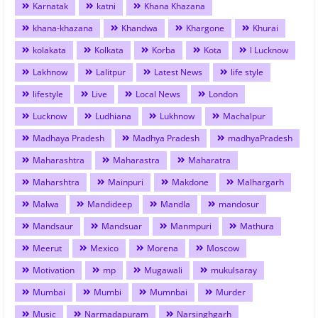
Karnatak
katni
Khana Khazana
khana-khazana
Khandwa
Khargone
Khurai
kolakata
Kolkata
Korba
Kota
l Lucknow
Lakhnow
Lalitpur
Latest News
life style
lifestyle
Live
Local News
London
Lucknow
Ludhiana
Lukhnow
Machalpur
Madhaya Pradesh
Madhya Pradesh
madhyaPradesh
Maharashtra
Maharastra
Maharatra
Maharshtra
Mainpuri
Makdone
Malhargarh
Malwa
Mandideep
Mandla
mandosur
Mandsaur
Mandsuar
Manmpuri
Mathura
Meerut
Mexico
Morena
Moscow
Motivation
mp
Mugawali
mukulsaray
Mumbai
Mumbi
Mumnbai
Murder
Music
Narmadapuram
Narsinghgarh