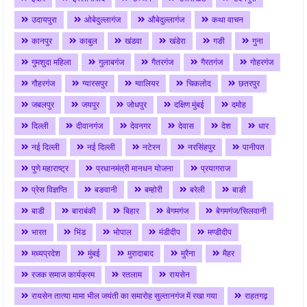
उदायपुरा
ओबेदुल्लागंज
औबेदुल्लागंज
कथा वाचन
कानपुर
काबुल
खंडवा
खंडेरा
गङी
गुना
गुमशुदा महिला
गुलाबगंज
गैतरगंज
गैरतगंज
गोहरगंज
गौहरगंज
ग्यारसपुर
ग्वालियर
चिकलोद
छतरपुर
जबलपुर
जयपुर
जोधपुर
दक्षिण मुंबई
दमोह
दिल्ली
दीवानगंज
देवनगर
देवास
देश
धार
नई दिल्ली
नई दिल्ली
नटेरन
नरसिंहपुर
पानीपत
पुणे महाराष्ट्र
प्रधानमंत्री मानधन योजना
प्रयागराज
प्रेस विज्ञप्ति
बङवानी
बम्होरी
बरेली
बाङी
बाडी
बाराबंकी
बिहार
बेगमगंज
बेगमगंज/सिलवानी
भारत
भिंड
भोपाल
मंडीदीप
मण्डीदीप
मध्यप्रदेश
मुंबई
मुरादाबाद
मुरैना
मैहर
रजक समाज कार्यक्रम
रतलाम
रायसेन
रायसेन तात्या मामा भील जयंती का समारोह सुल्तानगंज में रखा गया
राहतगढ़