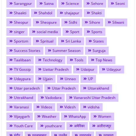
Sarangpur
Satna
Science
Sehore
Seoni
Shaakti
Shahdol
shajapur
Shakti
Sheopur
Sheopure
Sidhi
Sihore
Silwani
singer
social media
Sport
Sports
Sportsm
Spritual
Sri Lanka
States
Success Stories
Summer Season
Surguja
Taalibaan
Technology
Tools
Top News
TV Gossip
Uattar Pradesh
Udaipur
Udaypur
Udaypura
Ujjain
Unnao
UP
Uttar paradesh
Uttar Pradesh
Uttarakhand
Uttrakhand
Vadodara
Vanarashi Uttar Pradesh
Varanasi
Videos
Videsh
vidisha
Vijaygarh
Weather
WhatsApp
Women
Youth Care
youthcare
अमेरिका
अलीराजपुर
इंदौर
इस्लामाबाद
उज्जैन
उत्तराखंड
उदयपुरा