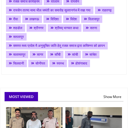
रजक समाज कार्यक्रम
रतलाम
रायसेन
रायसेन तात्या मामा भील जयंती का समारोह सुल्तानगंज में रखा गया
राहतगढ़
रीवा
लखनऊ
विदिशा
विदेश
विलासपुर
शहडोल
श्रीनगर
श्रीमद् भागवत कथा
सतना
सतलापुर
समस्त मध्य प्रदेश मै अनुसूचित जाति हेतु रजक समाज द्वारा कमिश्नर को ज्ञापन
सलामतपुर
सागर
साँची
सांची
सांचेत
सिलवानी
सोनीपत
स्वस्थ
होशंगाबाद
MOST VIEWED
Show More