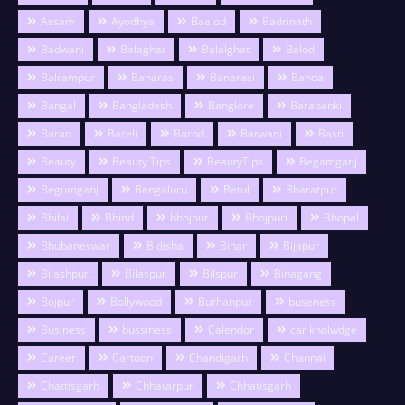
Assam
Ayodhya
Baalod
Badrinath
Badwani
Balaghat
Balalghat
Balod
Balrampur
Banaras
Banarasi
Banda
Bangal
Bangladesh
Banglore
Barabanki
Baran
Bareli
Barod
Barwani
Basti
Beauty
Beauty Tips
BeautyTips
Begamganj
Begumganj
Bengaluru
Betul
Bharatpur
Bhilai
Bhind
bhojpur
Bhojpuri
Bhopal
Bhubaneswar
Bidisha
Bihar
Bijapur
Bilashpur
Bilaspur
Bilspur
Binagang
Bojpur
Bollywood
Burhanpur
buseness
Business
bussiness
Calendor
car knolwdge
Career
Cartoon
Chandigarh
Channai
Chattisgarh
Chhatarpur
Chhatisgarh