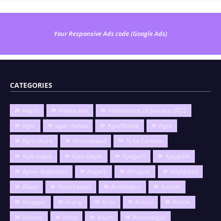
Your Responsive Ads code (Google Ads)
CATEGORIES
Aagra
Aapka star
Advisement 26 January 2022
Agar
agar malwa
AgarMalwa
Agra
Agriculture
Ahmedabad
Aj ka Cartoon
Ajab Gajab
Ajab-Gajab
Ajaigarh
Ajaygarh
Ajmer Rajasthan
Aligarh
Alirajpur
Allahbaad
Alwar
Amarkantak
Ambikapur
Amethi
Anuppur
Arang
Aron
Artical
Article
Articles
Artist
Asam
Ashoknagar