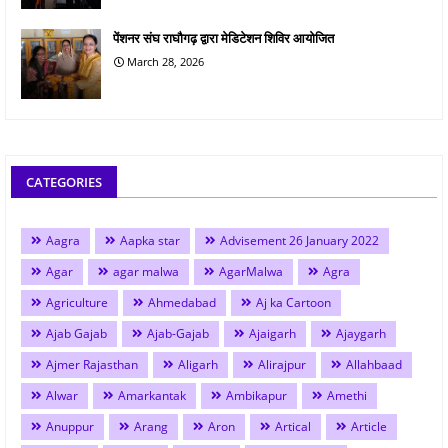
पेंशनर संघ राघौगढ़ द्वारा मेडिटेशन शिविर आयोजित
March 28, 2026
CATEGORIES
Aagra
Aapka star
Advisement 26 January 2022
Agar
agar malwa
AgarMalwa
Agra
Agriculture
Ahmedabad
Aj ka Cartoon
Ajab Gajab
Ajab-Gajab
Ajaigarh
Ajaygarh
Ajmer Rajasthan
Aligarh
Alirajpur
Allahbaad
Alwar
Amarkantak
Ambikapur
Amethi
Anuppur
Arang
Aron
Artical
Article