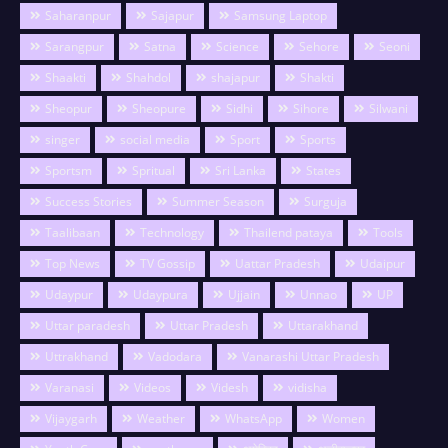
Saharanpur
Sajapur
Samsung Laptop
Sarangpur
Satna
Science
Sehore
Seoni
Shaakti
Shahdol
shajapur
Shakti
Sheopur
Sheopure
Sidhi
Sihore
Silwani
singer
social media
Sport
Sports
Sportsm
Spritual
Sri Lanka
States
Success Stories
Summer Season
Surguja
Taalibaan
Technology
Thailend pataya
Tools
Top News
TV Gossip
Uattar Pradesh
Udaipur
Udaypur
Udaypura
Ujjain
Unnao
UP
Uttar paradesh
Uttar Pradesh
Uttarakhand
Uttrakhand
Vadodara
Vanarashi Uttar Pradesh
Varanasi
Videos
Videsh
vidisha
Vijaygarh
Weather
WhatsApp
Women