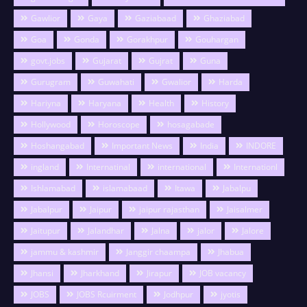
Gawlior
Gaya
Gaziabaad
Ghaziabad
Goa
Gonda
Gorakhpur
Gouhargan
govt.jobs
Gujarat
Gujrat
Guna
Gurugram
Guwahati
Gwalior
Harda
Hariyna
Haryana
Health
History
Hollywood
Horoscope
hosagabade
Hoshangabad
Important News
India
INDORE
ingland
Internatinal
international
Internationl
Ishlamabad
islamabaad
Itawa
Jabalpu
Jabalpur
Jaipur
jaipur rajasthan
Jaisalmer
Jaitupur
Jalandhar
Jalna
jalor
Jalore
jammu & kashmir
Janggir chaampa
Jhabua
Jhansi
Jharkhand
Jirapur
JOB vacancy
JOBS
JOBS Rcuirment
Jodhpur
jyotis