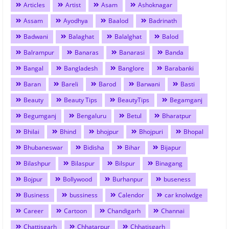
Articles
Artist
Asam
Ashoknagar
Assam
Ayodhya
Baalod
Badrinath
Badwani
Balaghat
Balalghat
Balod
Balrampur
Banaras
Banarasi
Banda
Bangal
Bangladesh
Banglore
Barabanki
Baran
Bareli
Barod
Barwani
Basti
Beauty
Beauty Tips
BeautyTips
Begamganj
Begumganj
Bengaluru
Betul
Bharatpur
Bhilai
Bhind
bhojpur
Bhojpuri
Bhopal
Bhubaneswar
Bidisha
Bihar
Bijapur
Bilashpur
Bilaspur
Bilspur
Binagang
Bojpur
Bollywood
Burhanpur
buseness
Business
bussiness
Calendor
car knolwdge
Career
Cartoon
Chandigarh
Channai
Chattisgarh
Chhatarpur
Chhatisgarh