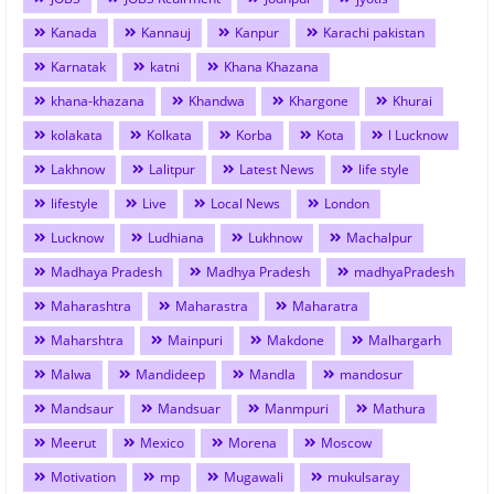
Kanada
Kannauj
Kanpur
Karachi pakistan
Karnatak
katni
Khana Khazana
khana-khazana
Khandwa
Khargone
Khurai
kolakata
Kolkata
Korba
Kota
l Lucknow
Lakhnow
Lalitpur
Latest News
life style
lifestyle
Live
Local News
London
Lucknow
Ludhiana
Lukhnow
Machalpur
Madhaya Pradesh
Madhya Pradesh
madhyaPradesh
Maharashtra
Maharastra
Maharatra
Maharshtra
Mainpuri
Makdone
Malhargarh
Malwa
Mandideep
Mandla
mandosur
Mandsaur
Mandsuar
Manmpuri
Mathura
Meerut
Mexico
Morena
Moscow
Motivation
mp
Mugawali
mukulsaray