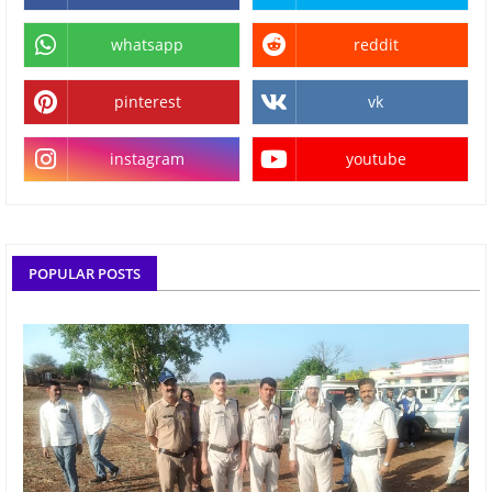
whatsapp
reddit
pinterest
vk
instagram
youtube
POPULAR POSTS