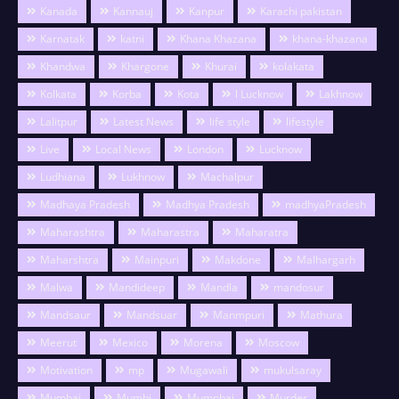
Kanada
Kannauj
Kanpur
Karachi pakistan
Karnatak
katni
Khana Khazana
khana-khazana
Khandwa
Khargone
Khurai
kolakata
Kolkata
Korba
Kota
l Lucknow
Lakhnow
Lalitpur
Latest News
life style
lifestyle
Live
Local News
London
Lucknow
Ludhiana
Lukhnow
Machalpur
Madhaya Pradesh
Madhya Pradesh
madhyaPradesh
Maharashtra
Maharastra
Maharatra
Maharshtra
Mainpuri
Makdone
Malhargarh
Malwa
Mandideep
Mandla
mandosur
Mandsaur
Mandsuar
Manmpuri
Mathura
Meerut
Mexico
Morena
Moscow
Motivation
mp
Mugawali
mukulsaray
Mumbai
Mumbi
Mumnbai
Murder