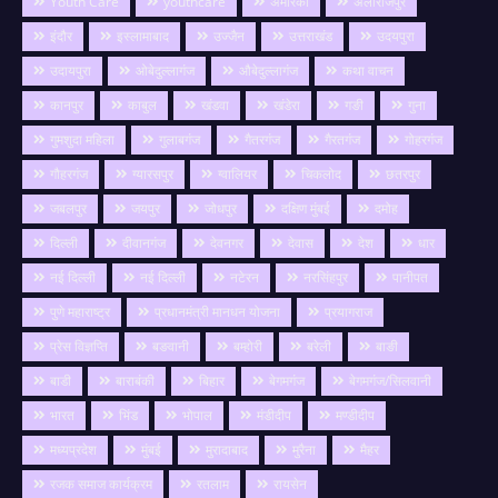
Youth Care
youthcare
अमेरिका
अलीराजपुर
इंदौर
इस्लामाबाद
उज्जैन
उत्तराखंड
उदयपुरा
उदायपुरा
ओबेदुल्लागंज
औबेदुल्लागंज
कथा वाचन
कानपुर
काबुल
खंडवा
खंडेरा
गङी
गुना
गुमशुदा महिला
गुलाबगंज
गैतरगंज
गैरतगंज
गोहरगंज
गौहरगंज
ग्यारसपुर
ग्वालियर
चिकलोद
छतरपुर
जबलपुर
जयपुर
जोधपुर
दक्षिण मुंबई
दमोह
दिल्ली
दीवानगंज
देवनगर
देवास
देश
धार
नई दिल्ली
नई दिल्ली
नटेरन
नरसिंहपुर
पानीपत
पुणे महाराष्ट्र
प्रधानमंत्री मानधन योजना
प्रयागराज
प्रेस विज्ञप्ति
बङवानी
बम्होरी
बरेली
बाङी
बाडी
बाराबंकी
बिहार
बेगमगंज
बेगमगंज/सिलवानी
भारत
भिंड
भोपाल
मंडीदीप
मण्डीदीप
मध्यप्रदेश
मुंबई
मुरादाबाद
मुरैना
मैहर
रजक समाज कार्यक्रम
रतलाम
रायसेन