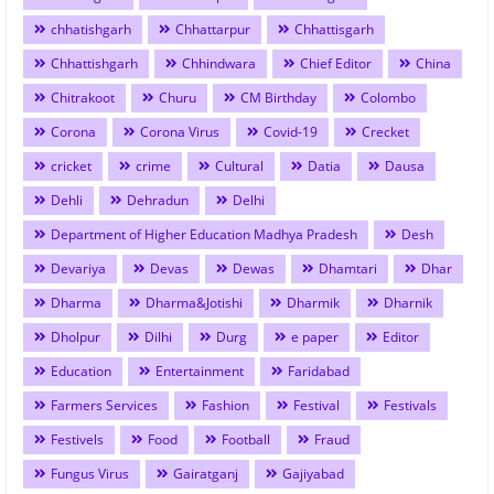
chhatishgarh
Chhattarpur
Chhattisgarh
Chhattishgarh
Chhindwara
Chief Editor
China
Chitrakoot
Churu
CM Birthday
Colombo
Corona
Corona Virus
Covid-19
Crecket
cricket
crime
Cultural
Datia
Dausa
Dehli
Dehradun
Delhi
Department of Higher Education Madhya Pradesh
Desh
Devariya
Devas
Dewas
Dhamtari
Dhar
Dharma
Dharma&Jotishi
Dharmik
Dharnik
Dholpur
Dilhi
Durg
e paper
Editor
Education
Entertainment
Faridabad
Farmers Services
Fashion
Festival
Festivals
Festivels
Food
Football
Fraud
Fungus Virus
Gairatganj
Gajiyabad