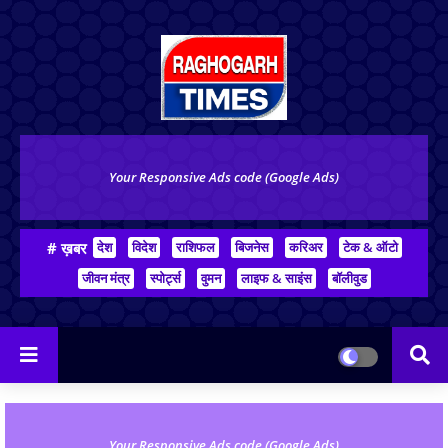
Your Responsive Ads code (Google Ads)
# ख़बर
देश
विदेश
राशिफल
बिजनेस
करिअर
टेक & ऑटो
जीवन मंत्र
स्पोर्ट्स
वुमन
लाइफ & साइंस
बॉलीवुड
Your Responsive Ads code (Google Ads)