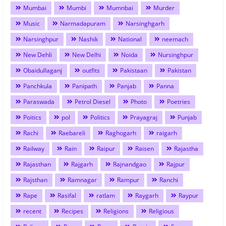
Mumbai
Mumbi
Mumnbai
Murder
Music
Narmadapuram
Narsinghgarh
Narsinghpur
Nashik
National
neemach
New Dehli
New Delhi
Noida
Nursinghpur
Obaidullaganj
outfits
Pakistaan
Pakistan
Panchkula
Panipath
Panjab
Panna
Paraswada
Petrol Diesel
Photo
Poetries
Poitics
pol
Politics
Prayagraj
Punjab
Rachi
Raebareli
Raghogarh
raigarh
Railway
Rain
Raipur
Raisen
Rajastha
Rajasthan
Rajgarh
Rajnandgao
Rajpur
Rajsthan
Ramnagar
Rampur
Ranchi
Rape
Rasifal
ratlam
Raygarh
Raypur
recent
Recipes
Religions
Religious