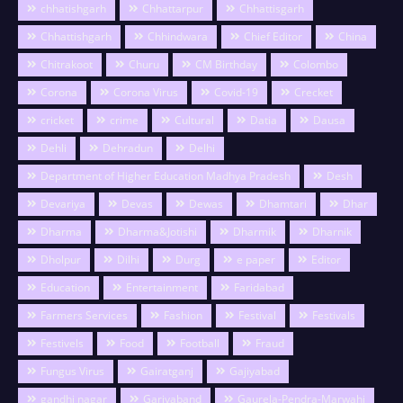
chhatishgarh
Chhattarpur
Chhattisgarh
Chhattishgarh
Chhindwara
Chief Editor
China
Chitrakoot
Churu
CM Birthday
Colombo
Corona
Corona Virus
Covid-19
Crecket
cricket
crime
Cultural
Datia
Dausa
Dehli
Dehradun
Delhi
Department of Higher Education Madhya Pradesh
Desh
Devariya
Devas
Dewas
Dhamtari
Dhar
Dharma
Dharma&Jotishi
Dharmik
Dharnik
Dholpur
Dilhi
Durg
e paper
Editor
Education
Entertainment
Faridabad
Farmers Services
Fashion
Festival
Festivals
Festivels
Food
Football
Fraud
Fungus Virus
Gairatganj
Gajiyabad
gandhi nagar
Gariyaband
Gaurela-Pendra-Marwahi