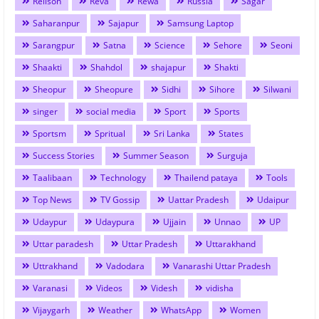
Relison
Reva
Rewa
Russia
Sagar
Saharanpur
Sajapur
Samsung Laptop
Sarangpur
Satna
Science
Sehore
Seoni
Shaakti
Shahdol
shajapur
Shakti
Sheopur
Sheopure
Sidhi
Sihore
Silwani
singer
social media
Sport
Sports
Sportsm
Spritual
Sri Lanka
States
Success Stories
Summer Season
Surguja
Taalibaan
Technology
Thailend pataya
Tools
Top News
TV Gossip
Uattar Pradesh
Udaipur
Udaypur
Udaypura
Ujjain
Unnao
UP
Uttar paradesh
Uttar Pradesh
Uttarakhand
Uttrakhand
Vadodara
Vanarashi Uttar Pradesh
Varanasi
Videos
Videsh
vidisha
Vijaygarh
Weather
WhatsApp
Women