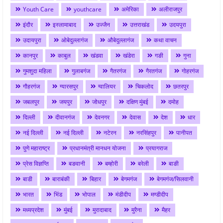
Youth Care
youthcare
अमेरिका
अलीराजपुर
इंदौर
इस्लामाबाद
उज्जैन
उत्तराखंड
उदयपुरा
उदायपुरा
ओबेदुल्लागंज
औबेदुल्लागंज
कथा वाचन
कानपुर
काबुल
खंडवा
खंडेरा
गङी
गुना
गुमशुदा महिला
गुलाबगंज
गैतरगंज
गैरतगंज
गोहरगंज
गौहरगंज
ग्यारसपुर
ग्वालियर
चिकलोद
छतरपुर
जबलपुर
जयपुर
जोधपुर
दक्षिण मुंबई
दमोह
दिल्ली
दीवानगंज
देवनगर
देवास
देश
धार
नई दिल्ली
नई दिल्ली
नटेरन
नरसिंहपुर
पानीपत
पुणे महाराष्ट्र
प्रधानमंत्री मानधन योजना
प्रयागराज
प्रेस विज्ञप्ति
बङवानी
बम्होरी
बरेली
बाङी
बाडी
बाराबंकी
बिहार
बेगमगंज
बेगमगंज/सिलवानी
भारत
भिंड
भोपाल
मंडीदीप
मण्डीदीप
मध्यप्रदेश
मुंबई
मुरादाबाद
मुरैना
मैहर