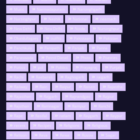
Music
Narmadapuram
Narsinghgarh
Narsinghpur
Nashik
National
neemach
New Dehli
New Delhi
Noida
Nursinghpur
Obaidullaganj
outfits
Pakistaan
Pakistan
Panchkula
Panipath
Panjab
Panna
Paraswada
Petrol Diesel
Photo
Poetries
Poitics
pol
Politics
Prayagraj
Punjab
Rachi
Raebareli
Raghogarh
raigarh
Railway
Rain
Raipur
Raisen
Rajastha
Rajasthan
Rajgarh
Rajnandgao
Rajpur
Rajsthan
Ramnagar
Rampur
Ranchi
Rape
Rasifal
ratlam
Raygarh
Raypur
recent
Recipes
Religions
Religious
Relison
Reva
Rewa
Russia
Sagar