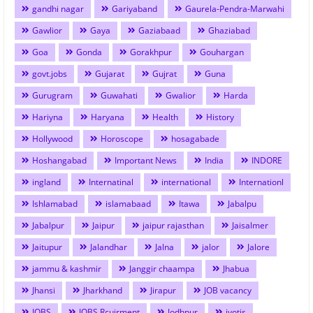
gandhi nagar
Gariyaband
Gaurela-Pendra-Marwahi
Gawlior
Gaya
Gaziabaad
Ghaziabad
Goa
Gonda
Gorakhpur
Gouhargan
govt.jobs
Gujarat
Gujrat
Guna
Gurugram
Guwahati
Gwalior
Harda
Hariyna
Haryana
Health
History
Hollywood
Horoscope
hosagabade
Hoshangabad
Important News
India
INDORE
ingland
Internatinal
international
Internationl
Ishlamabad
islamabaad
Itawa
Jabalpu
Jabalpur
Jaipur
jaipur rajasthan
Jaisalmer
Jaitupur
Jalandhar
Jalna
jalor
Jalore
jammu & kashmir
Janggir chaampa
Jhabua
Jhansi
Jharkhand
Jirapur
JOB vacancy
JOBS
JOBS Rcuirment
Jodhpur
jyotis