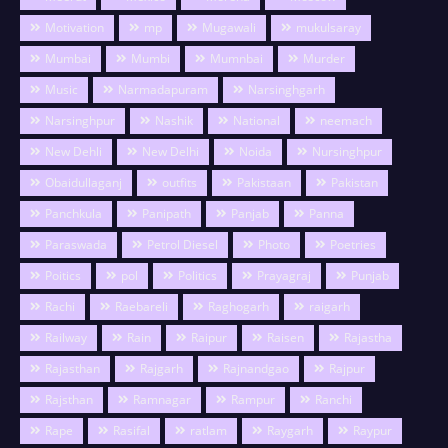
Motivation
mp
Mugawali
mukulsaray
Mumbai
Mumbi
Mumnbai
Murder
Music
Narmadapuram
Narsinghgarh
Narsinghpur
Nashik
National
neemach
New Dehli
New Delhi
Noida
Nursinghpur
Obaidullaganj
outfits
Pakistaan
Pakistan
Panchkula
Panipath
Panjab
Panna
Paraswada
Petrol Diesel
Photo
Poetries
Poitics
pol
Politics
Prayagraj
Punjab
Rachi
Raebareli
Raghogarh
raigarh
Railway
Rain
Raipur
Raisen
Rajastha
Rajasthan
Rajgarh
Rajnandgao
Rajpur
Rajsthan
Ramnagar
Rampur
Ranchi
Rape
Rasifal
ratlam
Raygarh
Raypur