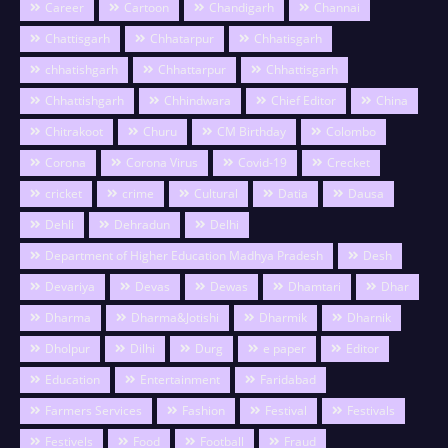
Career
Cartoon
Chandigarh
Channai
Chattisgarh
Chhatarpur
Chhatisgarh
chhatishgarh
Chhattarpur
Chhattisgarh
Chhattishgarh
Chhindwara
Chief Editor
China
Chitrakoot
Churu
CM Birthday
Colombo
Corona
Corona Virus
Covid-19
Crecket
cricket
crime
Cultural
Datia
Dausa
Dehli
Dehradun
Delhi
Department of Higher Education Madhya Pradesh
Desh
Devariya
Devas
Dewas
Dhamtari
Dhar
Dharma
Dharma&Jotishi
Dharmik
Dharnik
Dholpur
Dilhi
Durg
e paper
Editor
Education
Entertainment
Faridabad
Farmers Services
Fashion
Festival
Festivals
Festivels
Food
Football
Fraud