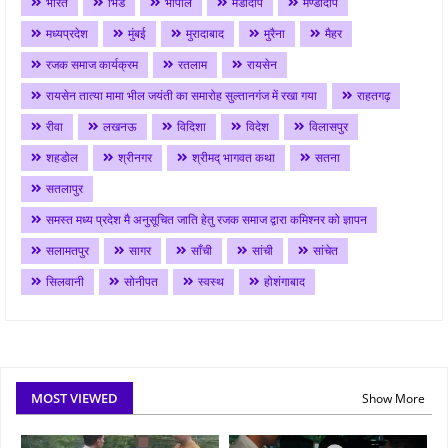
भारत
भिंड
भोपाल
मंडीदीप
मण्डीदीप
मध्यप्रदेश
मुंबई
मुरादाबाद
मुरैना
मैहर
रजक समाज कार्यक्रम
रतलाम
रायसेन
रायसेन तात्या मामा भील जयंती का समारोह सुल्तानगंज में रखा गया
राहतगढ़
रीवा
लखनऊ
विदिशा
विदेश
विलासपुर
शहडोल
श्रीनगर
श्रीमद् भागवत कथा
सतना
सतलापुर
समस्त मध्य प्रदेश मै अनुसूचित जाति हेतु रजक समाज द्वारा कमिश्नर को ज्ञापन
सलामतपुर
सागर
साँची
सांची
सांचेत
सिलवानी
सोनीपत
स्वस्थ
होशंगाबाद
MOST VIEWED
Show More