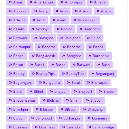
Alwar
Amarkantak
Ambikapur
Amethi
Anuppur
Arang
Aron
Artical
Article
Articles
Artist
Asam
Ashoknagar
Assam
Ayodhya
Baalod
Badrinath
Badwani
Balaghat
Balalghat
Balod
Balrampur
Banaras
Banarasi
Banda
Bangal
Bangladesh
Banglore
Barabanki
Baran
Bareli
Barod
Barwani
Basti
Beauty
Beauty Tips
BeautyTips
Begamganj
Begumganj
Bengaluru
Betul
Bharatpur
Bhilai
Bhind
bhojpur
Bhojpuri
Bhopal
Bhubaneswar
Bidisha
Bihar
Bijapur
Bilashpur
Bilaspur
Bilspur
Binagang
Bojpur
Bollywood
Burhanpur
buseness
Business
bussiness
Calendor
car knolwdge