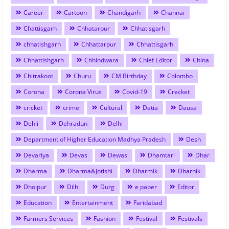
Career
Cartoon
Chandigarh
Channai
Chattisgarh
Chhatarpur
Chhatisgarh
chhatishgarh
Chhattarpur
Chhattisgarh
Chhattishgarh
Chhindwara
Chief Editor
China
Chitrakoot
Churu
CM Birthday
Colombo
Corona
Corona Virus
Covid-19
Crecket
cricket
crime
Cultural
Datia
Dausa
Dehli
Dehradun
Delhi
Department of Higher Education Madhya Pradesh
Desh
Devariya
Devas
Dewas
Dhamtari
Dhar
Dharma
Dharma&Jotishi
Dharmik
Dharnik
Dholpur
Dilhi
Durg
e paper
Editor
Education
Entertainment
Faridabad
Farmers Services
Fashion
Festival
Festivals