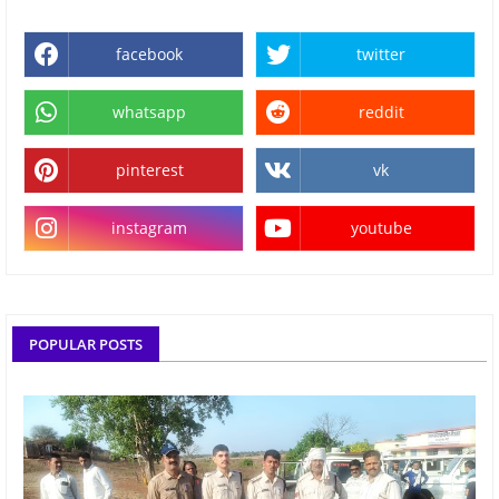
facebook
twitter
whatsapp
reddit
pinterest
vk
instagram
youtube
POPULAR POSTS