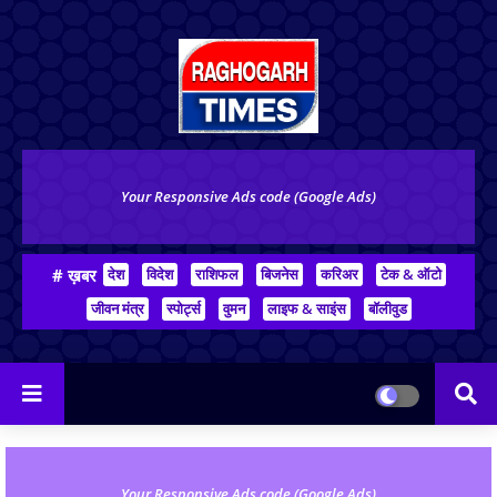
Your Responsive Ads code (Google Ads)
# ख़बर
देश
विदेश
राशिफल
बिजनेस
करिअर
टेक & ऑटो
जीवन मंत्र
स्पोर्ट्स
वुमन
लाइफ & साइंस
बॉलीवुड
Your Responsive Ads code (Google Ads)