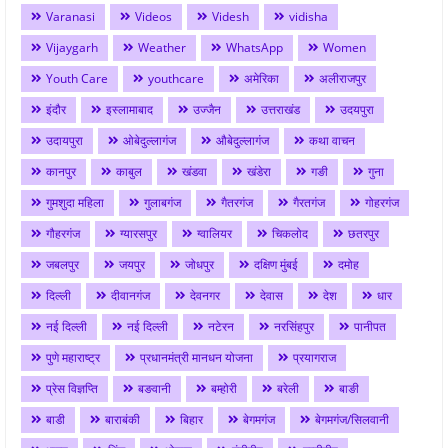
Varanasi
Videos
Videsh
vidisha
Vijaygarh
Weather
WhatsApp
Women
Youth Care
youthcare
अमेरिका
अलीराजपुर
इंदौर
इस्लामाबाद
उज्जैन
उत्तराखंड
उदयपुरा
उदायपुरा
ओबेदुल्लागंज
औबेदुल्लागंज
कथा वाचन
कानपुर
काबुल
खंडवा
खंडेरा
गङी
गुना
गुमशुदा महिला
गुलाबगंज
गैतरगंज
गैरतगंज
गोहरगंज
गौहरगंज
ग्यारसपुर
ग्वालियर
चिकलोद
छतरपुर
जबलपुर
जयपुर
जोधपुर
दक्षिण मुंबई
दमोह
दिल्ली
दीवानगंज
देवनगर
देवास
देश
धार
नई दिल्ली
नई दिल्ली
नटेरन
नरसिंहपुर
पानीपत
पुणे महाराष्ट्र
प्रधानमंत्री मानधन योजना
प्रयागराज
प्रेस विज्ञप्ति
बङवानी
बम्होरी
बरेली
बाङी
बाडी
बाराबंकी
बिहार
बेगमगंज
बेगमगंज/सिलवानी