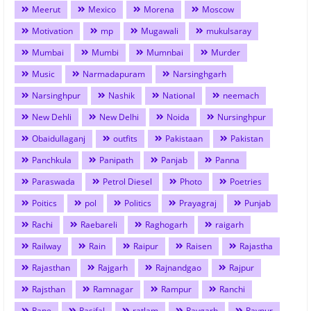
Meerut
Mexico
Morena
Moscow
Motivation
mp
Mugawali
mukulsaray
Mumbai
Mumbi
Mumnbai
Murder
Music
Narmadapuram
Narsinghgarh
Narsinghpur
Nashik
National
neemach
New Dehli
New Delhi
Noida
Nursinghpur
Obaidullaganj
outfits
Pakistaan
Pakistan
Panchkula
Panipath
Panjab
Panna
Paraswada
Petrol Diesel
Photo
Poetries
Poitics
pol
Politics
Prayagraj
Punjab
Rachi
Raebareli
Raghogarh
raigarh
Railway
Rain
Raipur
Raisen
Rajastha
Rajasthan
Rajgarh
Rajnandgao
Rajpur
Rajsthan
Ramnagar
Rampur
Ranchi
Rape
Rasifal
ratlam
Raygarh
Raypur