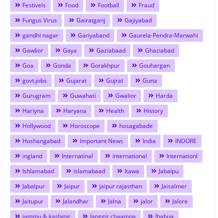
Festivels
Food
Football
Fraud
Fungus Virus
Gairatganj
Gajiyabad
gandhi nagar
Gariyaband
Gaurela-Pendra-Marwahi
Gawlior
Gaya
Gaziabaad
Ghaziabad
Goa
Gonda
Gorakhpur
Gouhargan
govt.jobs
Gujarat
Gujrat
Guna
Gurugram
Guwahati
Gwalior
Harda
Hariyna
Haryana
Health
History
Hollywood
Horoscope
hosagabade
Hoshangabad
Important News
India
INDORE
ingland
Internatinal
international
Internationl
Ishlamabad
islamabaad
Itawa
Jabalpu
Jabalpur
Jaipur
jaipur rajasthan
Jaisalmer
Jaitupur
Jalandhar
Jalna
jalor
Jalore
jammu & kashmir
Janggir chaampa
Jhabua