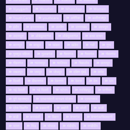
Vijaygarh
Weather
WhatsApp
Women
Youth Care
youthcare
अमेरिका
अलीराजपुर
इंदौर
इस्लामाबाद
उज्जैन
उत्तराखंड
उदयपुरा
उदायपुरा
ओबेदुल्लागंज
औबेदुल्लागंज
कथा वाचन
कानपुर
काबुल
खंडवा
खंडेरा
गङी
गुना
गुमशुदा महिला
गुलाबगंज
गैतरगंज
गैरतगंज
गोहरगंज
गौहरगंज
ग्यारसपुर
ग्वालियर
चिकलोद
छतरपुर
जबलपुर
जयपुर
जोधपुर
दक्षिण मुंबई
दमोह
दिल्ली
दीवानगंज
देवनगर
देवास
देश
धार
नई दिल्ली
नई दिल्ली
नटेरन
नरसिंहपुर
पानीपत
पुणे महाराष्ट्र
प्रधानमंत्री मानधन योजना
प्रयागराज
प्रेस विज्ञप्ति
बङवानी
बम्होरी
बरेली
बाङी
बाडी
बाराबंकी
बिहार
बेगमगंज
बेगमगंज/सिलवानी
भारत
भिंड
भोपाल
मंडीदीप
मण्डीदीप