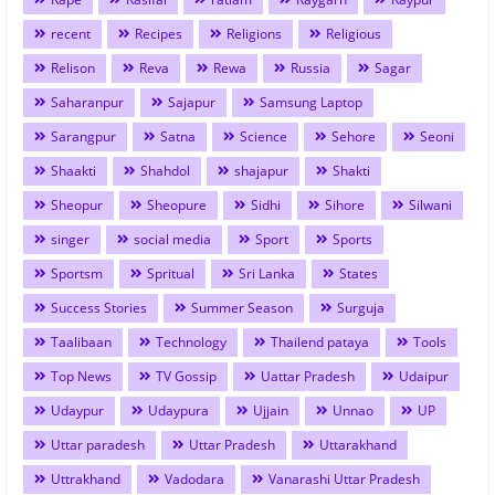
recent
Recipes
Religions
Religious
Relison
Reva
Rewa
Russia
Sagar
Saharanpur
Sajapur
Samsung Laptop
Sarangpur
Satna
Science
Sehore
Seoni
Shaakti
Shahdol
shajapur
Shakti
Sheopur
Sheopure
Sidhi
Sihore
Silwani
singer
social media
Sport
Sports
Sportsm
Spritual
Sri Lanka
States
Success Stories
Summer Season
Surguja
Taalibaan
Technology
Thailend pataya
Tools
Top News
TV Gossip
Uattar Pradesh
Udaipur
Udaypur
Udaypura
Ujjain
Unnao
UP
Uttar paradesh
Uttar Pradesh
Uttarakhand
Uttrakhand
Vadodara
Vanarashi Uttar Pradesh