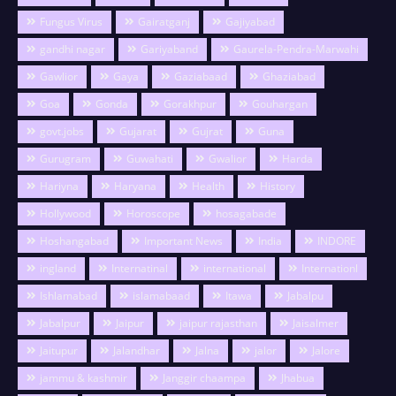
Fungus Virus
Gairatganj
Gajiyabad
gandhi nagar
Gariyaband
Gaurela-Pendra-Marwahi
Gawlior
Gaya
Gaziabaad
Ghaziabad
Goa
Gonda
Gorakhpur
Gouhargan
govt.jobs
Gujarat
Gujrat
Guna
Gurugram
Guwahati
Gwalior
Harda
Hariyna
Haryana
Health
History
Hollywood
Horoscope
hosagabade
Hoshangabad
Important News
India
INDORE
ingland
Internatinal
international
Internationl
Ishlamabad
islamabaad
Itawa
Jabalpu
Jabalpur
Jaipur
jaipur rajasthan
Jaisalmer
Jaitupur
Jalandhar
Jalna
jalor
Jalore
jammu & kashmir
Janggir chaampa
Jhabua