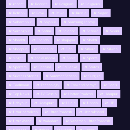
recent
Recipes
Religions
Religious
Relison
Reva
Rewa
Russia
Sagar
Saharanpur
Sajapur
Samsung Laptop
Sarangpur
Satna
Science
Sehore
Seoni
Shaakti
Shahdol
shajapur
Shakti
Sheopur
Sheopure
Sidhi
Sihore
Silwani
singer
social media
Sport
Sports
Sportsm
Spritual
Sri Lanka
States
Success Stories
Summer Season
Surguja
Taalibaan
Technology
Thailend pataya
Tools
Top News
TV Gossip
Uattar Pradesh
Udaipur
Udaypur
Udaypura
Ujjain
Unnao
UP
Uttar paradesh
Uttar Pradesh
Uttarakhand
Uttrakhand
Vadodara
Vanarashi Uttar Pradesh
Varanasi
Videos
Videsh
vidisha