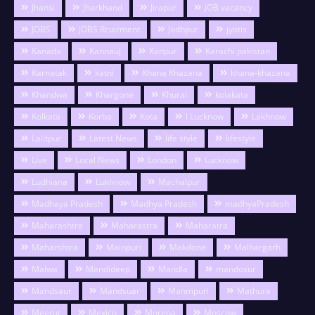
Jhansi
Jharkhand
Jirapur
JOB vacancy
JOBS
JOBS Rcuirment
Jodhpur
jyotis
Kanada
Kannauj
Kanpur
Karachi pakistan
Karnatak
katni
Khana Khazana
khana-khazana
Khandwa
Khargone
Khurai
kolakata
Kolkata
Korba
Kota
l Lucknow
Lakhnow
Lalitpur
Latest News
life style
lifestyle
Live
Local News
London
Lucknow
Ludhiana
Lukhnow
Machalpur
Madhaya Pradesh
Madhya Pradesh
madhyaPradesh
Maharashtra
Maharastra
Maharatra
Maharshtra
Mainpuri
Makdone
Malhargarh
Malwa
Mandideep
Mandla
mandosur
Mandsaur
Mandsuar
Manmpuri
Mathura
Meerut
Mexico
Morena
Moscow