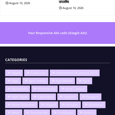
उपलब्धि
August 10, 2026
August 10, 2026
Your Responsive Ads code (Google Ads)
CATEGORIES
Aagra
Aapka star
Advisement 26 January 2022
Agar
agar malwa
AgarMalwa
Agra
Agriculture
Ahmedabad
Aj ka Cartoon
Ajab Gajab
Ajab-Gajab
Ajaigarh
Ajaygarh
Ajmer Rajasthan
Aligarh
Alirajpur
Allahbaad
Alwar
Amarkantak
Ambikapur
Amethi