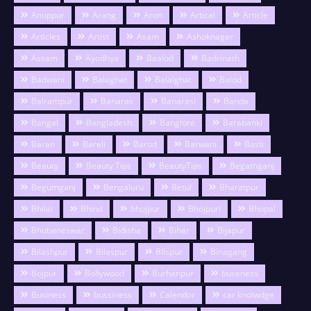
Anuppur
Arang
Aron
Artical
Article
Articles
Artist
Asam
Ashoknagar
Assam
Ayodhya
Baalod
Badrinath
Badwani
Balaghat
Balalghat
Balod
Balrampur
Banaras
Banarasi
Banda
Bangal
Bangladesh
Banglore
Barabanki
Baran
Bareli
Barod
Barwani
Basti
Beauty
Beauty Tips
BeautyTips
Begamganj
Begumganj
Bengaluru
Betul
Bharatpur
Bhilai
Bhind
bhojpur
Bhojpuri
Bhopal
Bhubaneswar
Bidisha
Bihar
Bijapur
Bilashpur
Bilaspur
Bilspur
Binagang
Bojpur
Bollywood
Burhanpur
buseness
Business
bussiness
Calendor
car knolwdge