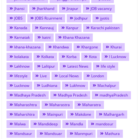
Jhansi
Jharkhand
Jirapur
JOB vacancy
JOBS
JOBS Rcuirment
Jodhpur
jyotis
Kanada
Kannauj
Kanpur
Karachi pakistan
Karnatak
katni
Khana Khazana
khana-khazana
Khandwa
Khargone
Khurai
kolakata
Kolkata
Korba
Kota
l Lucknow
Lakhnow
Lalitpur
Latest News
life style
lifestyle
Live
Local News
London
Lucknow
Ludhiana
Lukhnow
Machalpur
Madhaya Pradesh
Madhya Pradesh
madhyaPradesh
Maharashtra
Maharastra
Maharatra
Maharshtra
Mainpuri
Makdone
Malhargarh
Malwa
Mandideep
Mandla
mandosur
Mandsaur
Mandsuar
Manmpuri
Mathura