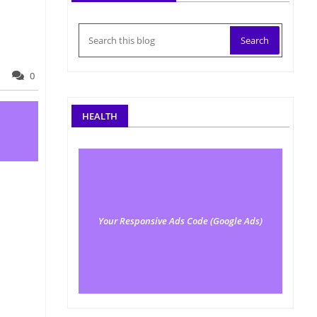
0
HEALTH
Your Responsive Ads Code (Google Ads)