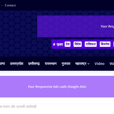
y
Contact
Your Res
# ख़बर
देश
विदेश
राशिफल
बिजनेस
याणा
उत्तरप्रदेश
छत्तीसगढ़
राजस्थान
गुजरात
महाराष्ट्र
Video
WA
Your Responsive Ads code (Google Ads)
लिस तत्पर और प्रभावी कार्यवाही