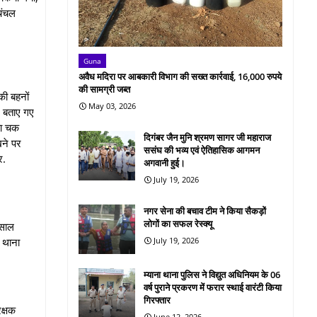
चंचल
Guna
अवैध मदिरा पर आबकारी विभाग की सख्त कार्रवाई, 16,000 रुपये
की सामग्री जब्त
की बहनों
May 03, 2026
र बताए गए
का चक
दिगंबर जैन मुनि श्रमण सागर जी महाराज
खने पर
ससंघ की भव्य एवं ऐतिहासिक आगमन
र.
अगवानी हुई।
July 19, 2026
नगर सेना की बचाव टीम ने किया सैकड़ों
लोगों का सफल रेस्क्यू
 साल
ा थाना
July 19, 2026
म्याना थाना पुलिस ने विद्युत अधिनियम के 06
वर्ष पुराने प्रकरण में फरार स्थाई वारंटी किया
गिरफ्तार
क्षक
June 12, 2026