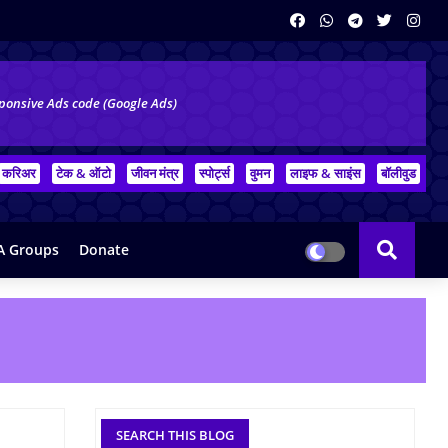
ponsive Ads code (Google Ads)
करिअर
टेक & ऑटो
जीवन मंत्र
स्पोर्ट्स
वुमन
लाइफ & साइंस
बॉलीवुड
 Groups
Donate
SEARCH THIS BLOG