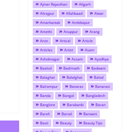
Ajmer Rajasthan
Aligarh
Alirajpur
Allahbaad
Alwar
Amarkantak
Ambikapur
Amethi
Anuppur
Arang
Aron
Artical
Article
Articles
Artist
Asam
Ashoknagar
Assam
Ayodhya
Baalod
Badrinath
Badwani
Balaghat
Balalghat
Balod
Balrampur
Banaras
Banarasi
Banda
Bangal
Bangladesh
Banglore
Barabanki
Baran
Bareli
Barod
Barwani
Basti
Beauty
Beauty Tips