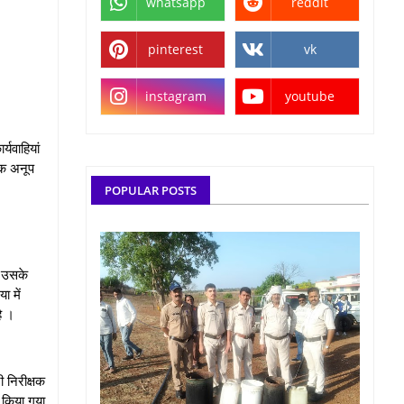
whatsapp
reddit
pinterest
vk
instagram
youtube
यवाहियां
्षक अनूप
POPULAR POSTS
ि उसके
ा में
 है ।
 निरीक्षक
 किया गया,