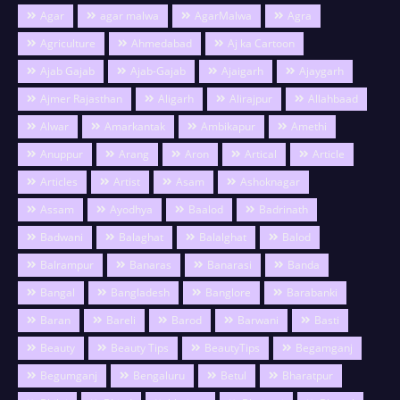
Agar
agar malwa
AgarMalwa
Agra
Agriculture
Ahmedabad
Aj ka Cartoon
Ajab Gajab
Ajab-Gajab
Ajaigarh
Ajaygarh
Ajmer Rajasthan
Aligarh
Alirajpur
Allahbaad
Alwar
Amarkantak
Ambikapur
Amethi
Anuppur
Arang
Aron
Artical
Article
Articles
Artist
Asam
Ashoknagar
Assam
Ayodhya
Baalod
Badrinath
Badwani
Balaghat
Balalghat
Balod
Balrampur
Banaras
Banarasi
Banda
Bangal
Bangladesh
Banglore
Barabanki
Baran
Bareli
Barod
Barwani
Basti
Beauty
Beauty Tips
BeautyTips
Begamganj
Begumganj
Bengaluru
Betul
Bharatpur