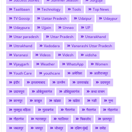
Success Stories
Summer Season
Surguja
Taalibaan
Technology
Tools
Top News
TV Gossip
Uattar Pradesh
Udaipur
Udaypur
Udaypura
Ujjain
Unnao
UP
Uttar paradesh
Uttar Pradesh
Uttarakhand
Uttrakhand
Vadodara
Vanarashi Uttar Pradesh
Varanasi
Videos
Videsh
vidisha
Vijaygarh
Weather
WhatsApp
Women
Youth Care
youthcare
अमेरिका
अलीराजपुर
इंदौर
इस्लामाबाद
उज्जैन
उत्तराखंड
उदयपुरा
उदायपुरा
ओबेदुल्लागंज
औबेदुल्लागंज
कथा वाचन
कानपुर
काबुल
खंडवा
खंडेरा
गङी
गुना
गुमशुदा महिला
गुलाबगंज
गैतरगंज
गैरतगंज
गोहरगंज
गौहरगंज
ग्यारसपुर
ग्वालियर
चिकलोद
छतरपुर
जबलपुर
जयपुर
जोधपुर
दक्षिण मुंबई
दमोह