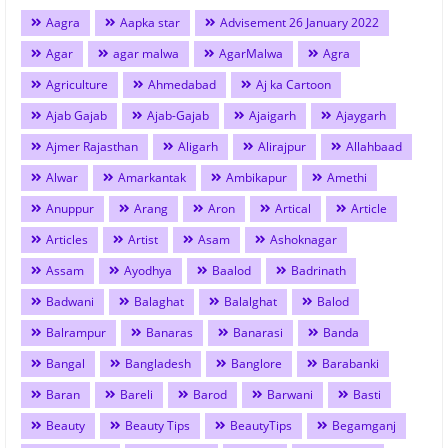
Aagra
Aapka star
Advisement 26 January 2022
Agar
agar malwa
AgarMalwa
Agra
Agriculture
Ahmedabad
Aj ka Cartoon
Ajab Gajab
Ajab-Gajab
Ajaigarh
Ajaygarh
Ajmer Rajasthan
Aligarh
Alirajpur
Allahbaad
Alwar
Amarkantak
Ambikapur
Amethi
Anuppur
Arang
Aron
Artical
Article
Articles
Artist
Asam
Ashoknagar
Assam
Ayodhya
Baalod
Badrinath
Badwani
Balaghat
Balalghat
Balod
Balrampur
Banaras
Banarasi
Banda
Bangal
Bangladesh
Banglore
Barabanki
Baran
Bareli
Barod
Barwani
Basti
Beauty
Beauty Tips
BeautyTips
Begamganj