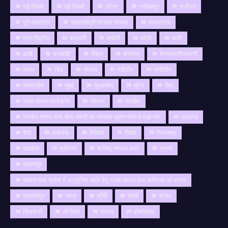
नई दिल्ली
नई दिल्ली
नटेरन
नरसिंहपुर
पानीपत
पुणे महाराष्ट्र
प्रधानमंत्री मानधन योजना
प्रयागराज
प्रेस विज्ञप्ति
बङवानी
बम्होरी
बरेली
बाङी
बाडी
बाराबंकी
बिहार
बेगमगंज
बेगमगंज/सिलवानी
भारत
भिंड
भोपाल
मंडीदीप
मण्डीदीप
मध्यप्रदेश
मुंबई
मुरादाबाद
मुरैना
मैहर
रजक समाज कार्यक्रम
रतलाम
रायसेन
रायसेन तात्या मामा भील जयंती का समारोह सुल्तानगंज में रखा गया
राहतगढ़
रीवा
लखनऊ
विदिशा
विदेश
विलासपुर
शहडोल
श्रीनगर
श्रीमद् भागवत कथा
सतना
सतलापुर
समस्त मध्य प्रदेश मै अनुसूचित जाति हेतु रजक समाज द्वारा कमिश्नर को ज्ञापन
सलामतपुर
सागर
साँची
सांची
सांचेत
सिलवानी
सोनीपत
स्वस्थ
होशंगाबाद