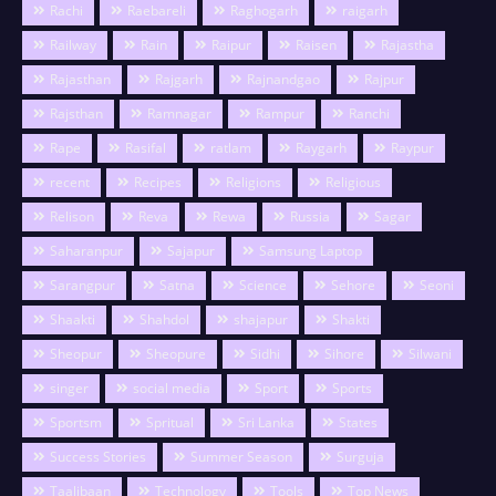
Rachi
Raebareli
Raghogarh
raigarh
Railway
Rain
Raipur
Raisen
Rajastha
Rajasthan
Rajgarh
Rajnandgao
Rajpur
Rajsthan
Ramnagar
Rampur
Ranchi
Rape
Rasifal
ratlam
Raygarh
Raypur
recent
Recipes
Religions
Religious
Relison
Reva
Rewa
Russia
Sagar
Saharanpur
Sajapur
Samsung Laptop
Sarangpur
Satna
Science
Sehore
Seoni
Shaakti
Shahdol
shajapur
Shakti
Sheopur
Sheopure
Sidhi
Sihore
Silwani
singer
social media
Sport
Sports
Sportsm
Spritual
Sri Lanka
States
Success Stories
Summer Season
Surguja
Taalibaan
Technology
Tools
Top News