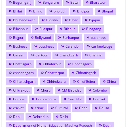
Begumganj
Bengaluru
Betul
Bharatpur
Bhilai
Bhind
bhojpur
Bhojpuri
Bhopal
Bhubaneswar
Bidisha
Bihar
Bijapur
Bilashpur
Bilaspur
Bilspur
Binagang
Bojpur
Bollywood
Burhanpur
buseness
Business
bussiness
Calendor
car knolwdge
Career
Cartoon
Chandigarh
Channai
Chattisgarh
Chhatarpur
Chhatisgarh
chhatishgarh
Chhattarpur
Chhattisgarh
Chhattishgarh
Chhindwara
Chief Editor
China
Chitrakoot
Churu
CM Birthday
Colombo
Corona
Corona Virus
Covid-19
Crecket
cricket
crime
Cultural
Datia
Dausa
Dehli
Dehradun
Delhi
Department of Higher Education Madhya Pradesh
Desh