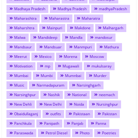
Madhaya Pradesh
Madhya Pradesh
madhyaPradesh
Maharashtra
Maharastra
Maharatra
Maharshtra
Mainpuri
Makdone
Malhargarh
Malwa
Mandideep
Mandla
mandosur
Mandsaur
Mandsuar
Manmpuri
Mathura
Meerut
Mexico
Morena
Moscow
Motivation
mp
Mugawali
mukulsaray
Mumbai
Mumbi
Mumnbai
Murder
Music
Narmadapuram
Narsinghgarh
Narsinghpur
Nashik
National
neemach
New Dehli
New Delhi
Noida
Nursinghpur
Obaidullaganj
outfits
Pakistaan
Pakistan
Panchkula
Panipath
Panjab
Panna
Paraswada
Petrol Diesel
Photo
Poetries