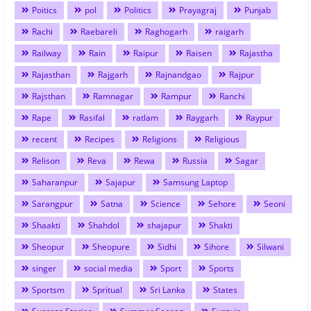
Poitics
pol
Politics
Prayagraj
Punjab
Rachi
Raebareli
Raghogarh
raigarh
Railway
Rain
Raipur
Raisen
Rajastha
Rajasthan
Rajgarh
Rajnandgao
Rajpur
Rajsthan
Ramnagar
Rampur
Ranchi
Rape
Rasifal
ratlam
Raygarh
Raypur
recent
Recipes
Religions
Religious
Relison
Reva
Rewa
Russia
Sagar
Saharanpur
Sajapur
Samsung Laptop
Sarangpur
Satna
Science
Sehore
Seoni
Shaakti
Shahdol
shajapur
Shakti
Sheopur
Sheopure
Sidhi
Sihore
Silwani
singer
social media
Sport
Sports
Sportsm
Spritual
Sri Lanka
States