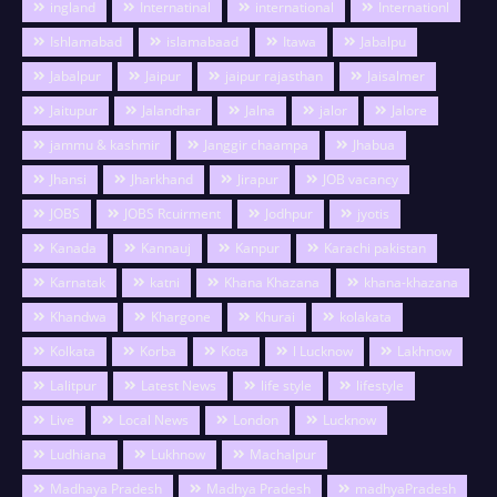
ingland
Internatinal
international
Internationl
Ishlamabad
islamabaad
Itawa
Jabalpu
Jabalpur
Jaipur
jaipur rajasthan
Jaisalmer
Jaitupur
Jalandhar
Jalna
jalor
Jalore
jammu & kashmir
Janggir chaampa
Jhabua
Jhansi
Jharkhand
Jirapur
JOB vacancy
JOBS
JOBS Rcuirment
Jodhpur
jyotis
Kanada
Kannauj
Kanpur
Karachi pakistan
Karnatak
katni
Khana Khazana
khana-khazana
Khandwa
Khargone
Khurai
kolakata
Kolkata
Korba
Kota
l Lucknow
Lakhnow
Lalitpur
Latest News
life style
lifestyle
Live
Local News
London
Lucknow
Ludhiana
Lukhnow
Machalpur
Madhaya Pradesh
Madhya Pradesh
madhyaPradesh