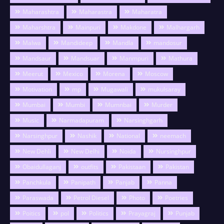
Maharashtra
Maharastra
Maharatra
Maharshtra
Mainpuri
Makdone
Malhargarh
Malwa
Mandideep
Mandla
mandosur
Mandsaur
Mandsuar
Manmpuri
Mathura
Meerut
Mexico
Morena
Moscow
Motivation
mp
Mugawali
mukulsaray
Mumbai
Mumbi
Mumnbai
Murder
Music
Narmadapuram
Narsinghgarh
Narsinghpur
Nashik
National
neemach
New Dehli
New Delhi
Noida
Nursinghpur
Obaidullaganj
outfits
Pakistaan
Pakistan
Panchkula
Panipath
Panjab
Panna
Paraswada
Petrol Diesel
Photo
Poetries
Poitics
pol
Politics
Prayagraj
Punjab