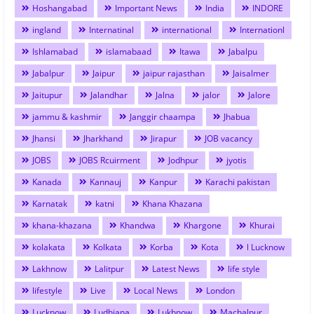
Hoshangabad
Important News
India
INDORE
ingland
Internatinal
international
Internationl
Ishlamabad
islamabaad
Itawa
Jabalpu
Jabalpur
Jaipur
jaipur rajasthan
Jaisalmer
Jaitupur
Jalandhar
Jalna
jalor
Jalore
jammu & kashmir
Janggir chaampa
Jhabua
Jhansi
Jharkhand
Jirapur
JOB vacancy
JOBS
JOBS Rcuirment
Jodhpur
jyotis
Kanada
Kannauj
Kanpur
Karachi pakistan
Karnatak
katni
Khana Khazana
khana-khazana
Khandwa
Khargone
Khurai
kolakata
Kolkata
Korba
Kota
l Lucknow
Lakhnow
Lalitpur
Latest News
life style
lifestyle
Live
Local News
London
Lucknow
Ludhiana
Lukhnow
Machalpur