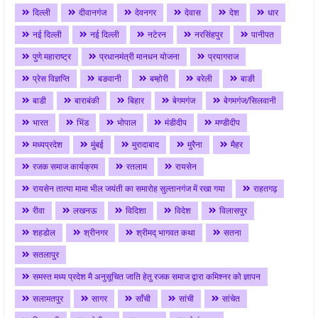
दिल्ली
दीवानगंज
देवनगर
देवास
देश
धार
नई दिल्ली
नई दिल्ली
नटेरन
नरसिंहपुर
पानीपत
पुणे महाराष्ट्र
प्रधानमंत्री मानधन योजना
प्रयागराज
प्रेस विज्ञप्ति
बङवानी
बम्होरी
बरेली
बाङी
बाडी
बाराबंकी
बिहार
बेगमगंज
बेगमगंज/सिलवानी
भारत
भिंड
भोपाल
मंडीदीप
मण्डीदीप
मध्यप्रदेश
मुंबई
मुरादाबाद
मुरैना
मैहर
रजक समाज कार्यक्रम
रतलाम
रायसेन
रायसेन तात्या मामा भील जयंती का समारोह सुल्तानगंज में रखा गया
राहतगढ़
रीवा
लखनऊ
विदिशा
विदेश
विलासपुर
शहडोल
श्रीनगर
श्रीमद् भागवत कथा
सतना
सतलापुर
समस्त मध्य प्रदेश मै अनुसूचित जाति हेतु रजक समाज द्वारा कमिश्नर को ज्ञापन
सलामतपुर
सागर
साँची
सांची
सांचेत