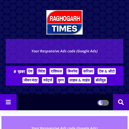
Your Responsive Ads code (Google Ads)
# ख़बर
देश
विदेश
राशिफल
बिजनेस
करिअर
टेक & ऑटो
जीवन मंत्र
स्पोर्ट्स
वुमन
लाइफ & साइंस
बॉलीवुड
Your Responsive Ads code (Google Ads)