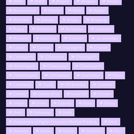
Bhilai
Bhind
bhojpur
Bhojpuri
Bhopal
Bhubaneswar
Bidisha
Bihar
Bijapur
Bilashpur
Bilaspur
Bilspur
Binagang
Bojpur
Bollywood
Burhanpur
buseness
Business
bussiness
Calendor
car knolwdge
Career
Cartoon
Chandigarh
Channai
Chattisgarh
Chhatarpur
Chhatisgarh
chhatishgarh
Chhattarpur
Chhattisgarh
Chhattishgarh
Chhindwara
Chief Editor
China
Chitrakoot
Churu
CM Birthday
Colombo
Corona
Corona Virus
Covid-19
Crecket
cricket
crime
Cultural
Datia
Dausa
Dehli
Dehradun
Delhi
Department of Higher Education Madhya Pradesh
Desh
Devariya
Devas
Dewas
Dhamtari
Dhar