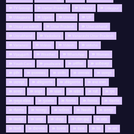
TV Gossip
Uattar Pradesh
Udaipur
Udaypur
Udaypura
Ujjain
Unnao
UP
Uttar paradesh
Uttar Pradesh
Uttarakhand
Uttrakhand
Vadodara
Vanarashi Uttar Pradesh
Varanasi
Videos
Videsh
vidisha
Vijaygarh
Weather
WhatsApp
Women
Youth Care
youthcare
अमेरिका
अलीराजपुर
इंदौर
इस्लामाबाद
उज्जैन
उत्तराखंड
उदयपुरा
उदायपुरा
ओबेदुल्लागंज
औबेदुल्लागंज
कथा वाचन
कानपुर
काबुल
खंडवा
खंडेरा
गङी
गुना
गुमशुदा महिला
गुलाबगंज
गैतरगंज
गैरतगंज
गोहरगंज
गौहरगंज
ग्यारसपुर
ग्वालियर
चिकलोद
छतरपुर
जबलपुर
जयपुर
जोधपुर
दक्षिण मुंबई
दमोह
दिल्ली
दीवानगंज
देवनगर
देवास
देश
धार