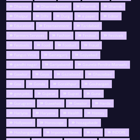
Dharma
Dharma&Jotishi
Dharmik
Dharnik
Dholpur
Dilhi
Durg
e paper
Editor
Education
Entertainment
Faridabad
Farmers Services
Fashion
Festival
Festivals
Festivels
Food
Football
Fraud
Fungus Virus
Gairatganj
Gajiyabad
gandhi nagar
Gariyaband
Gaurela-Pendra-Marwahi
Gawlior
Gaya
Gaziabaad
Ghaziabad
Goa
Gonda
Gorakhpur
Gouhargan
govt.jobs
Gujarat
Gujrat
Guna
Gurugram
Guwahati
Gwalior
Harda
Hariyna
Haryana
Health
History
Hollywood
Horoscope
hosagabade
Hoshangabad
Important News
India
INDORE