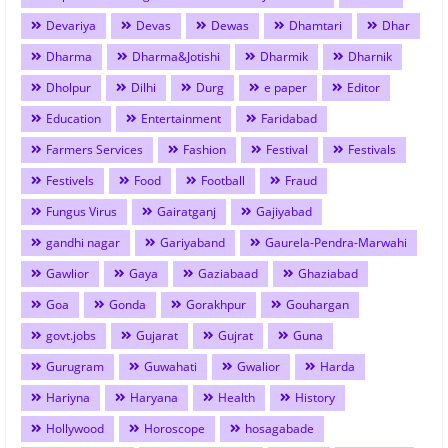
Devariya
Devas
Dewas
Dhamtari
Dhar
Dharma
Dharma&Jotishi
Dharmik
Dharnik
Dholpur
Dilhi
Durg
e paper
Editor
Education
Entertainment
Faridabad
Farmers Services
Fashion
Festival
Festivals
Festivels
Food
Football
Fraud
Fungus Virus
Gairatganj
Gajiyabad
gandhi nagar
Gariyaband
Gaurela-Pendra-Marwahi
Gawlior
Gaya
Gaziabaad
Ghaziabad
Goa
Gonda
Gorakhpur
Gouhargan
govt.jobs
Gujarat
Gujrat
Guna
Gurugram
Guwahati
Gwalior
Harda
Hariyna
Haryana
Health
History
Hollywood
Horoscope
hosagabade