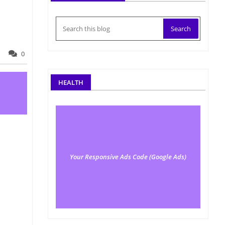
0
HEALTH
Your Responsive Ads Code (Google Ads)