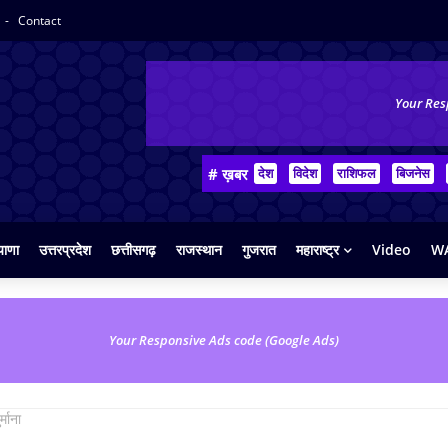
Contact
Your Res
# ख़बर
देश
विदेश
राशिफल
बिजनेस
याणा
उत्तरप्रदेश
छत्तीसगढ़
राजस्थान
गुजरात
महाराष्ट्र
Video
WA
Your Responsive Ads code (Google Ads)
्माना