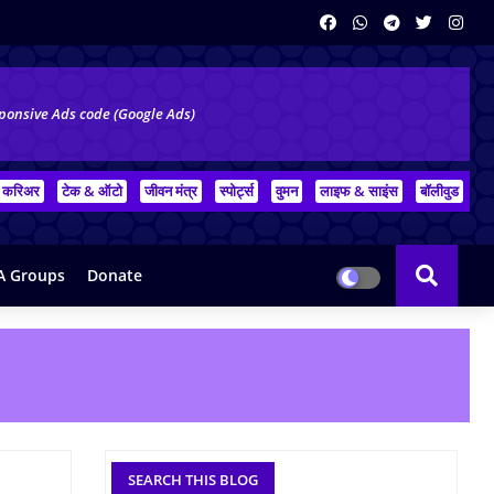
ponsive Ads code (Google Ads)
करिअर
टेक & ऑटो
जीवन मंत्र
स्पोर्ट्स
वुमन
लाइफ & साइंस
बॉलीवुड
 Groups
Donate
SEARCH THIS BLOG