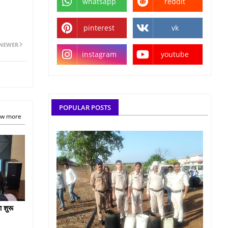
whatsapp
reddit
pinterest
vk
NEWER
instagram
youtube
POPULAR POSTS
w more
ा शुरू