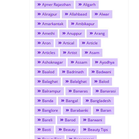
Ajmer Rajasthan
Aligarh
Alirajpur
Allahbaad
Alwar
Amarkantak
Ambikapur
Amethi
Anuppur
Arang
Aron
Artical
Article
Articles
Artist
Asam
Ashoknagar
Assam
Ayodhya
Baalod
Badrinath
Badwani
Balaghat
Balalghat
Balod
Balrampur
Banaras
Banarasi
Banda
Bangal
Bangladesh
Banglore
Barabanki
Baran
Bareli
Barod
Barwani
Basti
Beauty
Beauty Tips