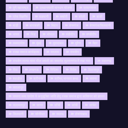
पुणे महाराष्ट्र
प्रधानमंत्री मानधन योजना
प्रयागराज
प्रेस विज्ञप्ति
बङवानी
बम्होरी
बरेली
बाङी
बाडी
बाराबंकी
बिहार
बेगमगंज
बेगमगंज/सिलवानी
भारत
भिंड
भोपाल
मंडीदीप
मण्डीदीप
मध्यप्रदेश
मुंबई
मुरादाबाद
मुरैना
मैहर
रजक समाज कार्यक्रम
रतलाम
रायसेन
रायसेन तात्या मामा भील जयंती का समारोह सुल्तानगंज में रखा गया
राहतगढ़
रीवा
लखनऊ
विदिशा
विदेश
विलासपुर
शहडोल
श्रीनगर
श्रीमद् भागवत कथा
सतना
सतलापुर
समस्त मध्य प्रदेश मै अनुसूचित जाति हेतु रजक समाज द्वारा कमिश्नर को ज्ञापन
सलामतपुर
सागर
साँची
सांची
सांचेत
सिलवानी
सोनीपत
स्वस्थ
होशंगाबाद