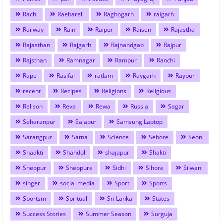
Rachi
Raebareli
Raghogarh
raigarh
Railway
Rain
Raipur
Raisen
Rajastha
Rajasthan
Rajgarh
Rajnandgao
Rajpur
Rajsthan
Ramnagar
Rampur
Ranchi
Rape
Rasifal
ratlam
Raygarh
Raypur
recent
Recipes
Religions
Religious
Relison
Reva
Rewa
Russia
Sagar
Saharanpur
Sajapur
Samsung Laptop
Sarangpur
Satna
Science
Sehore
Seoni
Shaakti
Shahdol
shajapur
Shakti
Sheopur
Sheopure
Sidhi
Sihore
Silwani
singer
social media
Sport
Sports
Sportsm
Spritual
Sri Lanka
States
Success Stories
Summer Season
Surguja