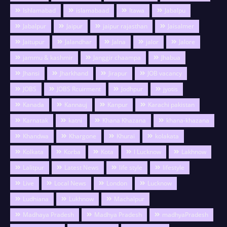
Ishlamabad
islamabaad
Itawa
Jabalpu
Jabalpur
Jaipur
jaipur rajasthan
Jaisalmer
Jaitupur
Jalandhar
Jalna
jalor
Jalore
jammu & kashmir
Janggir chaampa
Jhabua
Jhansi
Jharkhand
Jirapur
JOB vacancy
JOBS
JOBS Rcuirment
Jodhpur
jyotis
Kanada
Kannauj
Kanpur
Karachi pakistan
Karnatak
katni
Khana Khazana
khana-khazana
Khandwa
Khargone
Khurai
kolakata
Kolkata
Korba
Kota
l Lucknow
Lakhnow
Lalitpur
Latest News
life style
lifestyle
Live
Local News
London
Lucknow
Ludhiana
Lukhnow
Machalpur
Madhaya Pradesh
Madhya Pradesh
madhyaPradesh