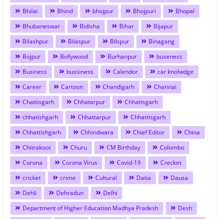
Bhilai
Bhind
bhojpur
Bhojpuri
Bhopal
Bhubaneswar
Bidisha
Bihar
Bijapur
Bilashpur
Bilaspur
Bilspur
Binagang
Bojpur
Bollywood
Burhanpur
buseness
Business
bussiness
Calendor
car knolwdge
Career
Cartoon
Chandigarh
Channai
Chattisgarh
Chhatarpur
Chhatisgarh
chhatishgarh
Chhattarpur
Chhattisgarh
Chhattishgarh
Chhindwara
Chief Editor
China
Chitrakoot
Churu
CM Birthday
Colombo
Corona
Corona Virus
Covid-19
Crecket
cricket
crime
Cultural
Datia
Dausa
Dehli
Dehradun
Delhi
Department of Higher Education Madhya Pradesh
Desh