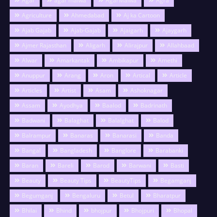
Agar
agar malwa
AgarMalwa
Agra
Agriculture
Ahmedabad
Aj ka Cartoon
Ajab Gajab
Ajab-Gajab
Ajaigarh
Ajaygarh
Ajmer Rajasthan
Aligarh
Alirajpur
Allahbaad
Alwar
Amarkantak
Ambikapur
Amethi
Anuppur
Arang
Aron
Artical
Article
Articles
Artist
Asam
Ashoknagar
Assam
Ayodhya
Baalod
Badrinath
Badwani
Balaghat
Balalghat
Balod
Balrampur
Banaras
Banarasi
Banda
Bangal
Bangladesh
Banglore
Barabanki
Baran
Bareli
Barod
Barwani
Basti
Beauty
Beauty Tips
BeautyTips
Begamganj
Begumganj
Bengaluru
Betul
Bharatpur
Bhilai
Bhind
bhojpur
Bhojpuri
Bhopal