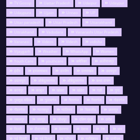
TV Gossip
Uattar Pradesh
Udaipur
Udaypur
Udaypura
Ujjain
Unnao
UP
Uttar paradesh
Uttar Pradesh
Uttarakhand
Uttrakhand
Vadodara
Vanarashi Uttar Pradesh
Varanasi
Videos
Videsh
vidisha
Vijaygarh
Weather
WhatsApp
Women
Youth Care
youthcare
अमेरिका
अलीराजपुर
इंदौर
इस्लामाबाद
उज्जैन
उत्तराखंड
उदयपुरा
उदायपुरा
ओबेदुल्लागंज
औबेदुल्लागंज
कथा वाचन
कानपुर
काबुल
खंडवा
खंडेरा
गङी
गुना
गुमशुदा महिला
गुलाबगंज
गैतरगंज
गैरतगंज
गोहरगंज
गौहरगंज
ग्यारसपुर
ग्वालियर
चिकलोद
छतरपुर
जबलपुर
जयपुर
जोधपुर
दक्षिण मुंबई
दमोह
दिल्ली
दीवानगंज
देवनगर
देवास
देश
धार
नई दिल्ली
नई दिल्ली
नटेरन
नरसिंहपुर
पानीपत