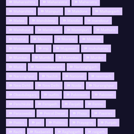
Maharashtra
Maharastra
Maharatra
Maharshtra
Mainpuri
Makdone
Malhargarh
Malwa
Mandideep
Mandla
mandosur
Mandsaur
Mandsuar
Manmpuri
Mathura
Meerut
Mexico
Morena
Moscow
Motivation
mp
Mugawali
mukulsaray
Mumbai
Mumbi
Mumnbai
Murder
Music
Narmadapuram
Narsinghgarh
Narsinghpur
Nashik
National
neemach
New Dehli
New Delhi
Noida
Nursinghpur
Obaidullaganj
outfits
Pakistaan
Pakistan
Panchkula
Panipath
Panjab
Panna
Paraswada
Petrol Diesel
Photo
Poetries
Poitics
pol
Politics
Prayagraj
Punjab
Rachi
Raebareli
Raghogarh
raigarh