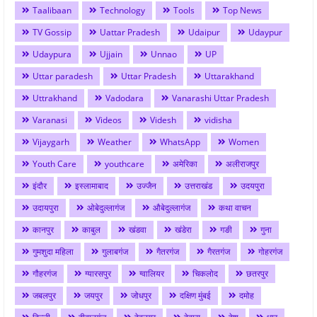
Taalibaan
Technology
Tools
Top News
TV Gossip
Uattar Pradesh
Udaipur
Udaypur
Udaypura
Ujjain
Unnao
UP
Uttar paradesh
Uttar Pradesh
Uttarakhand
Uttrakhand
Vadodara
Vanarashi Uttar Pradesh
Varanasi
Videos
Videsh
vidisha
Vijaygarh
Weather
WhatsApp
Women
Youth Care
youthcare
अमेरिका
अलीराजपुर
इंदौर
इस्लामाबाद
उज्जैन
उत्तराखंड
उदयपुरा
उदायपुरा
ओबेदुल्लागंज
औबेदुल्लागंज
कथा वाचन
कानपुर
काबुल
खंडवा
खंडेरा
गङी
गुना
गुमशुदा महिला
गुलाबगंज
गैतरगंज
गैरतगंज
गोहरगंज
गौहरगंज
ग्यारसपुर
ग्वालियर
चिकलोद
छतरपुर
जबलपुर
जयपुर
जोधपुर
दक्षिण मुंबई
दमोह