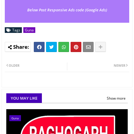
Below Post Responsive Ads code (Google Ads)
Tags
Guna
OLDER
NEWER
YOU MAY LIKE
Show more
Guna