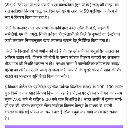
(डी.ए.पी./टी.एस.पी./एस.एस.पी.) एवं काम्‍पलेक्‍स (एन.पी.के.) खाद की मात्रा का
शत् प्रतिशत वितरण चालू कर दिया एवं यूरिया खाद का 50 प्रतिशत अग्रिम के
रूप में वितरण किया जा रहा है।
जिले के कलेक्‍टर एवं उप संचालक कृषि द्वारा डबल लॉक केन्‍द्रों, सहकारी
समितियों, एम.पी. एग्रो, निजी उर्वरक विक्रेताओं को जिले के कृषकों का ई-टोकन
जारी कराकर नियमानुसार खाद उपलब्‍ध कराने हेतु निर्देशित किया गया है।
जिले के किसानों से भी अपील की गई है कि वह उर्वरकों की अनुशंसित मात्रा का
अग्रिम उठाव करें, जिससे की बोनी के समय उर्वरक विक्रय केन्‍द्रों पर अचानक
भीड-भाड की स्थिति उत्‍पन्‍न न हो। प्रथम चरण में फॉस्‍फेटिक/कॉम्‍पलेक्‍स खाद/
यूरिया का अग्रिम उठाव जल्‍द से जल्‍द करें, जिससे कि दूसरे चरण में खाद की शेष
मात्रा का भण्‍डारण सुनिश्चित किया जा सके।
ई-विकास पोर्टल पर प्रतिदिन प्रत्‍येक उर्वरक विक्रेता केन्‍द्र के 100-100 स्‍लॉट
बुक किये जाकर खाद वितरण किया जा रहा है। पोर्टल पर टोकन पंजीयन का समय
सुबह 7:00 बजे से रात्रि 8:00 बजे तक निर्धारित है। उक्‍त अवधि में कृषक स्‍वयं/
सी.एस.सी. सेंटर/कम्‍प्‍यूटर सेंटर/उर्वरक वितरण केन्‍द्र के माध्‍यम से अपनी
वास्‍तविक बोई गई फसल का चयन कर ई-टोकन बुक कर खाद क्रय कर सकता
है।