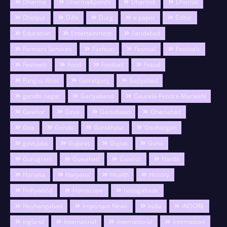
Dharma
Dharma&Jotishi
Dharmik
Dharnik
Dholpur
Dilhi
Durg
e paper
Editor
Education
Entertainment
Faridabad
Farmers Services
Fashion
Festival
Festivals
Festivels
Food
Football
Fraud
Fungus Virus
Gairatganj
Gajiyabad
gandhi nagar
Gariyaband
Gaurela-Pendra-Marwahi
Gawlior
Gaya
Gaziabaad
Ghaziabad
Goa
Gonda
Gorakhpur
Gouhargan
govt.jobs
Gujarat
Gujrat
Guna
Gurugram
Guwahati
Gwalior
Harda
Hariyna
Haryana
Health
History
Hollywood
Horoscope
hosagabade
Hoshangabad
Important News
India
INDORE
ingland
Internatinal
international
Internationl