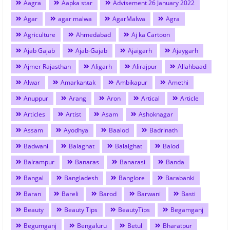
Aagra
Aapka star
Advisement 26 January 2022
Agar
agar malwa
AgarMalwa
Agra
Agriculture
Ahmedabad
Aj ka Cartoon
Ajab Gajab
Ajab-Gajab
Ajaigarh
Ajaygarh
Ajmer Rajasthan
Aligarh
Alirajpur
Allahbaad
Alwar
Amarkantak
Ambikapur
Amethi
Anuppur
Arang
Aron
Artical
Article
Articles
Artist
Asam
Ashoknagar
Assam
Ayodhya
Baalod
Badrinath
Badwani
Balaghat
Balalghat
Balod
Balrampur
Banaras
Banarasi
Banda
Bangal
Bangladesh
Banglore
Barabanki
Baran
Bareli
Barod
Barwani
Basti
Beauty
Beauty Tips
BeautyTips
Begamganj
Begumganj
Bengaluru
Betul
Bharatpur