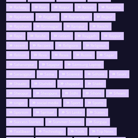
Railway
Rain
Raipur
Raisen
Rajastha
Rajasthan
Rajgarh
Rajnandgao
Rajpur
Rajsthan
Ramnagar
Rampur
Ranchi
Rape
Rasifal
ratlam
Raygarh
Raypur
recent
Recipes
Religions
Religious
Relison
Reva
Rewa
Russia
Sagar
Saharanpur
Sajapur
Samsung Laptop
Sarangpur
Satna
Science
Sehore
Seoni
Shaakti
Shahdol
shajapur
Shakti
Sheopur
Sheopure
Sidhi
Sihore
Silwani
singer
social media
Sport
Sports
Sportsm
Spritual
Sri Lanka
States
Success Stories
Summer Season
Surguja
Taalibaan
Technology
Tools
Top News