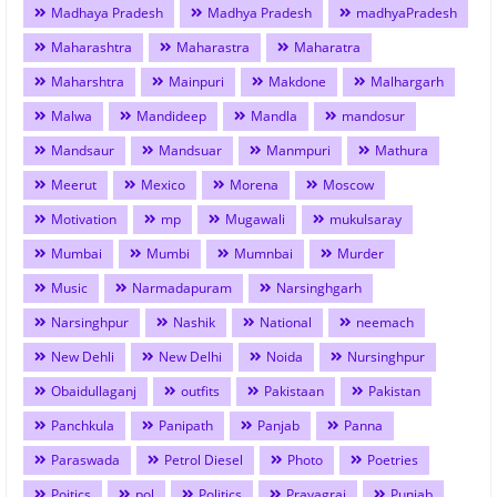
Madhaya Pradesh
Madhya Pradesh
madhyaPradesh
Maharashtra
Maharastra
Maharatra
Maharshtra
Mainpuri
Makdone
Malhargarh
Malwa
Mandideep
Mandla
mandosur
Mandsaur
Mandsuar
Manmpuri
Mathura
Meerut
Mexico
Morena
Moscow
Motivation
mp
Mugawali
mukulsaray
Mumbai
Mumbi
Mumnbai
Murder
Music
Narmadapuram
Narsinghgarh
Narsinghpur
Nashik
National
neemach
New Dehli
New Delhi
Noida
Nursinghpur
Obaidullaganj
outfits
Pakistaan
Pakistan
Panchkula
Panipath
Panjab
Panna
Paraswada
Petrol Diesel
Photo
Poetries
Poitics
pol
Politics
Prayagraj
Punjab