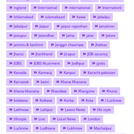
ingland
Internatinal
international
Internationl
Ishlamabad
islamabaad
Itawa
Jabalpu
Jabalpur
Jaipur
jaipur rajasthan
Jaisalmer
Jaitupur
Jalandhar
Jalna
jalor
Jalore
jammu & kashmir
Janggir chaampa
Jhabua
Jhansi
Jharkhand
Jirapur
JOB vacancy
JOBS
JOBS Rcuirment
Jodhpur
jyotis
Kanada
Kannauj
Kanpur
Karachi pakistan
Karnatak
katni
Khana Khazana
khana-khazana
Khandwa
Khargone
Khurai
kolakata
Kolkata
Korba
Kota
l Lucknow
Lakhnow
Lalitpur
Latest News
life style
lifestyle
Live
Local News
London
Lucknow
Ludhiana
Lukhnow
Machalpur