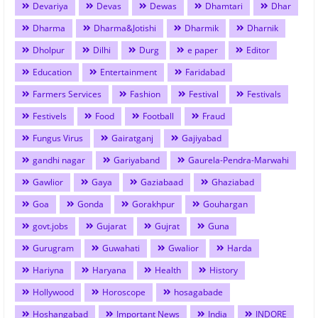
Devariya
Devas
Dewas
Dhamtari
Dhar
Dharma
Dharma&Jotishi
Dharmik
Dharnik
Dholpur
Dilhi
Durg
e paper
Editor
Education
Entertainment
Faridabad
Farmers Services
Fashion
Festival
Festivals
Festivels
Food
Football
Fraud
Fungus Virus
Gairatganj
Gajiyabad
gandhi nagar
Gariyaband
Gaurela-Pendra-Marwahi
Gawlior
Gaya
Gaziabaad
Ghaziabad
Goa
Gonda
Gorakhpur
Gouhargan
govt.jobs
Gujarat
Gujrat
Guna
Gurugram
Guwahati
Gwalior
Harda
Hariyna
Haryana
Health
History
Hollywood
Horoscope
hosagabade
Hoshangabad
Important News
India
INDORE