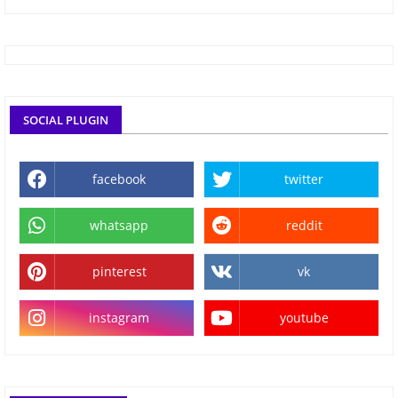
SOCIAL PLUGIN
facebook
twitter
whatsapp
reddit
pinterest
vk
instagram
youtube