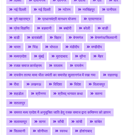
दिल्ली
दीवानगंज
देवनगर
देवास
देश
धार
नई दिल्ली
नई दिल्ली
नटेरन
नरसिंहपुर
पानीपत
पुणे महाराष्ट्र
प्रधानमंत्री मानधन योजना
प्रयागराज
प्रेस विज्ञप्ति
बङवानी
बम्होरी
बरेली
बाङी
बाडी
बाराबंकी
बिहार
बेगमगंज
बेगमगंज/सिलवानी
भारत
भिंड
भोपाल
मंडीदीप
मण्डीदीप
मध्यप्रदेश
मुंबई
मुरादाबाद
मुरैना
मैहर
रजक समाज कार्यक्रम
रतलाम
रायसेन
रायसेन तात्या मामा भील जयंती का समारोह सुल्तानगंज में रखा गया
राहतगढ़
रीवा
लखनऊ
विदिशा
विदेश
विलासपुर
शहडोल
श्रीनगर
श्रीमद् भागवत कथा
सतना
सतलापुर
समस्त मध्य प्रदेश मै अनुसूचित जाति हेतु रजक समाज द्वारा कमिश्नर को ज्ञापन
सलामतपुर
सागर
साँची
सांची
सांचेत
सिलवानी
सोनीपत
स्वस्थ
होशंगाबाद