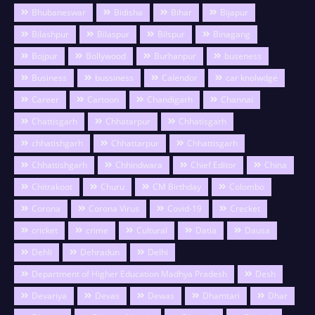
Bhubaneswar
Bidisha
Bihar
Bijapur
Bilashpur
Bilaspur
Bilspur
Binagang
Bojpur
Bollywood
Burhanpur
buseness
Business
bussiness
Calendor
car knolwdge
Career
Cartoon
Chandigarh
Channai
Chattisgarh
Chhatarpur
Chhatisgarh
chhatishgarh
Chhattarpur
Chhattisgarh
Chhattishgarh
Chhindwara
Chief Editor
China
Chitrakoot
Churu
CM Birthday
Colombo
Corona
Corona Virus
Covid-19
Crecket
cricket
crime
Cultural
Datia
Dausa
Dehli
Dehradun
Delhi
Department of Higher Education Madhya Pradesh
Desh
Devariya
Devas
Dewas
Dhamtari
Dhar