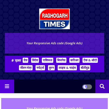
Your Responsive Ads code (Google Ads)
# ख़बर
देश
विदेश
राशिफल
बिजनेस
करिअर
टेक & ऑटो
जीवन मंत्र
स्पोर्ट्स
वुमन
लाइफ & साइंस
बॉलीवुड
Your Responsive Ads code (Google Ads)