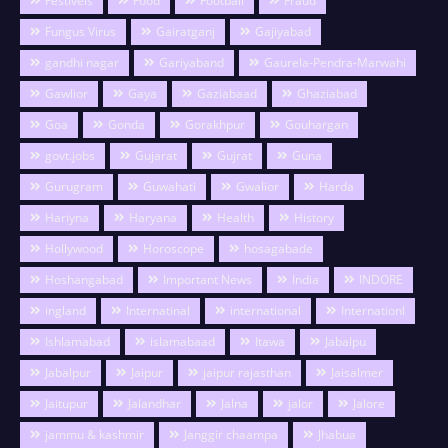
Festivels
Food
Football
Fraud
Fungus Virus
Gairatganj
Gajiyabad
gandhi nagar
Gariyaband
Gaurela-Pendra-Marwahi
Gawlior
Gaya
Gaziabaad
Ghaziabad
Goa
Gonda
Gorakhpur
Gouhargan
govt.jobs
Gujarat
Gujrat
Guna
Gurugram
Guwahati
Gwalior
Harda
Hariyna
Haryana
Health
History
Hollywood
Horoscope
hosagabade
Hoshangabad
Important News
India
INDORE
ingland
Internatinal
international
Internationl
Ishlamabad
islamabaad
Itawa
Jabalpu
Jabalpur
Jaipur
jaipur rajasthan
Jaisalmer
Jaitupur
Jalandhar
Jalna
jalor
Jalore
jammu & kashmir
Janggir chaampa
Jhabua