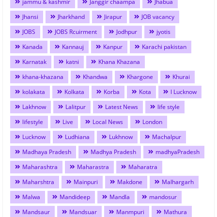
jammu & kashmir
Janggir chaampa
Jhabua
Jhansi
Jharkhand
Jirapur
JOB vacancy
JOBS
JOBS Rcuirment
Jodhpur
jyotis
Kanada
Kannauj
Kanpur
Karachi pakistan
Karnatak
katni
Khana Khazana
khana-khazana
Khandwa
Khargone
Khurai
kolakata
Kolkata
Korba
Kota
l Lucknow
Lakhnow
Lalitpur
Latest News
life style
lifestyle
Live
Local News
London
Lucknow
Ludhiana
Lukhnow
Machalpur
Madhaya Pradesh
Madhya Pradesh
madhyaPradesh
Maharashtra
Maharastra
Maharatra
Maharshtra
Mainpuri
Makdone
Malhargarh
Malwa
Mandideep
Mandla
mandosur
Mandsaur
Mandsuar
Manmpuri
Mathura