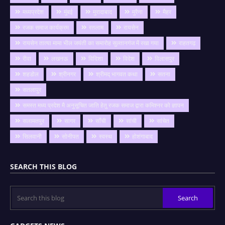
मध्यप्रदेश
मुंबई
मुरादाबाद
मुरैना
मैहर
रजक समाज कार्यक्रम
रतलाम
रायसेन
रायसेन तात्या मामा भील जयंती का समारोह सुल्तानगंज में रखा गया
राहतगढ़
रीवा
लखनऊ
विदिशा
विदेश
विलासपुर
शहडोल
श्रीनगर
श्रीमद् भागवत कथा
सतना
सतलापुर
समस्त मध्य प्रदेश मै अनुसूचित जाति हेतु रजक समाज द्वारा कमिश्नर को ज्ञापन
सलामतपुर
सागर
साँची
सांची
सांचेत
सिलवानी
सोनीपत
स्वस्थ
होशंगाबाद
SEARCH THIS BLOG