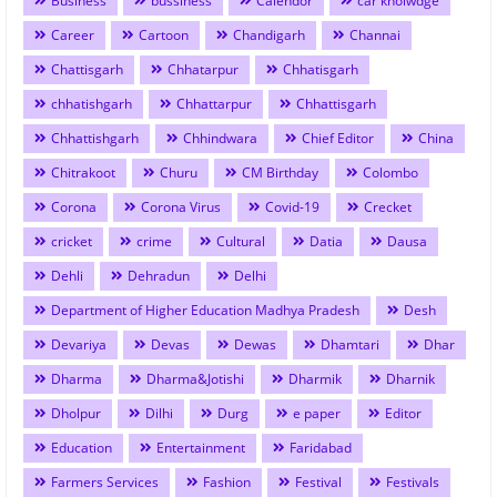
Business
bussiness
Calendor
car knolwdge
Career
Cartoon
Chandigarh
Channai
Chattisgarh
Chhatarpur
Chhatisgarh
chhatishgarh
Chhattarpur
Chhattisgarh
Chhattishgarh
Chhindwara
Chief Editor
China
Chitrakoot
Churu
CM Birthday
Colombo
Corona
Corona Virus
Covid-19
Crecket
cricket
crime
Cultural
Datia
Dausa
Dehli
Dehradun
Delhi
Department of Higher Education Madhya Pradesh
Desh
Devariya
Devas
Dewas
Dhamtari
Dhar
Dharma
Dharma&Jotishi
Dharmik
Dharnik
Dholpur
Dilhi
Durg
e paper
Editor
Education
Entertainment
Faridabad
Farmers Services
Fashion
Festival
Festivals