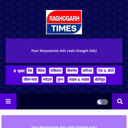
Your Responsive Ads code (Google Ads)
# ख़बर
देश
विदेश
राशिफल
बिजनेस
करिअर
टेक & ऑटो
जीवन मंत्र
स्पोर्ट्स
वुमन
लाइफ & साइंस
बॉलीवुड
Your Responsive Ads code (Google Ads)