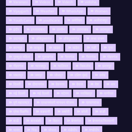
Varanasi
Videos
Videsh
vidisha
Vijaygarh
Weather
WhatsApp
Women
Youth Care
youthcare
अमेरिका
अलीराजपुर
इंदौर
इस्लामाबाद
उज्जैन
उत्तराखंड
उदयपुरा
उदायपुरा
ओबेदुल्लागंज
औबेदुल्लागंज
कथा वाचन
कानपुर
काबुल
खंडवा
खंडेरा
गङी
गुना
गुमशुदा महिला
गुलाबगंज
गैतरगंज
गैरतगंज
गोहरगंज
गौहरगंज
ग्यारसपुर
ग्वालियर
चिकलोद
छतरपुर
जबलपुर
जयपुर
जोधपुर
दक्षिण मुंबई
दमोह
दिल्ली
दीवानगंज
देवनगर
देवास
देश
धार
नई दिल्ली
नई दिल्ली
नटेरन
नरसिंहपुर
पानीपत
पुणे महाराष्ट्र
प्रधानमंत्री मानधन योजना
प्रयागराज
प्रेस विज्ञप्ति
बङवानी
बम्होरी
बरेली
बाङी
बाडी
बाराबंकी
बिहार
बेगमगंज
बेगमगंज/सिलवानी
भारत
भिंड
भोपाल
मंडीदीप
मण्डीदीप