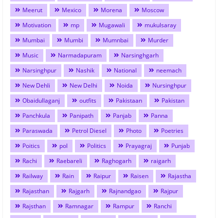
Meerut
Mexico
Morena
Moscow
Motivation
mp
Mugawali
mukulsaray
Mumbai
Mumbi
Mumnbai
Murder
Music
Narmadapuram
Narsinghgarh
Narsinghpur
Nashik
National
neemach
New Dehli
New Delhi
Noida
Nursinghpur
Obaidullaganj
outfits
Pakistaan
Pakistan
Panchkula
Panipath
Panjab
Panna
Paraswada
Petrol Diesel
Photo
Poetries
Poitics
pol
Politics
Prayagraj
Punjab
Rachi
Raebareli
Raghogarh
raigarh
Railway
Rain
Raipur
Raisen
Rajastha
Rajasthan
Rajgarh
Rajnandgao
Rajpur
Rajsthan
Ramnagar
Rampur
Ranchi