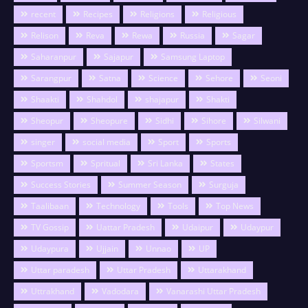
recent
Recipes
Religions
Religious
Relison
Reva
Rewa
Russia
Sagar
Saharanpur
Sajapur
Samsung Laptop
Sarangpur
Satna
Science
Sehore
Seoni
Shaakti
Shahdol
shajapur
Shakti
Sheopur
Sheopure
Sidhi
Sihore
Silwani
singer
social media
Sport
Sports
Sportsm
Spritual
Sri Lanka
States
Success Stories
Summer Season
Surguja
Taalibaan
Technology
Tools
Top News
TV Gossip
Uattar Pradesh
Udaipur
Udaypur
Udaypura
Ujjain
Unnao
UP
Uttar paradesh
Uttar Pradesh
Uttarakhand
Uttrakhand
Vadodara
Vanarashi Uttar Pradesh