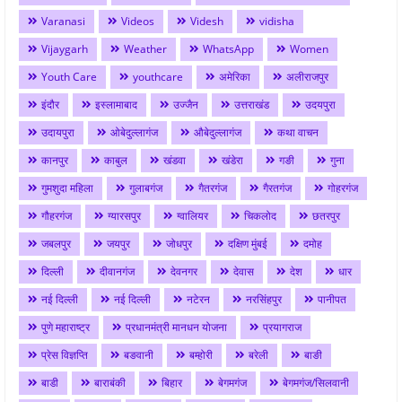
Varanasi
Videos
Videsh
vidisha
Vijaygarh
Weather
WhatsApp
Women
Youth Care
youthcare
अमेरिका
अलीराजपुर
इंदौर
इस्लामाबाद
उज्जैन
उत्तराखंड
उदयपुरा
उदायपुरा
ओबेदुल्लागंज
औबेदुल्लागंज
कथा वाचन
कानपुर
काबुल
खंडवा
खंडेरा
गङी
गुना
गुमशुदा महिला
गुलाबगंज
गैतरगंज
गैरतगंज
गोहरगंज
गौहरगंज
ग्यारसपुर
ग्वालियर
चिकलोद
छतरपुर
जबलपुर
जयपुर
जोधपुर
दक्षिण मुंबई
दमोह
दिल्ली
दीवानगंज
देवनगर
देवास
देश
धार
नई दिल्ली
नई दिल्ली
नटेरन
नरसिंहपुर
पानीपत
पुणे महाराष्ट्र
प्रधानमंत्री मानधन योजना
प्रयागराज
प्रेस विज्ञप्ति
बङवानी
बम्होरी
बरेली
बाङी
बाडी
बाराबंकी
बिहार
बेगमगंज
बेगमगंज/सिलवानी