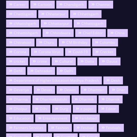
Career
Cartoon
Chandigarh
Channai
Chattisgarh
Chhatarpur
Chhatisgarh
chhatishgarh
Chhattarpur
Chhattisgarh
Chhattishgarh
Chhindwara
Chief Editor
China
Chitrakoot
Churu
CM Birthday
Colombo
Corona
Corona Virus
Covid-19
Crecket
cricket
crime
Cultural
Datia
Dausa
Dehli
Dehradun
Delhi
Department of Higher Education Madhya Pradesh
Desh
Devariya
Devas
Dewas
Dhamtari
Dhar
Dharma
Dharma&Jotishi
Dharmik
Dharnik
Dholpur
Dilhi
Durg
e paper
Editor
Education
Entertainment
Faridabad
Farmers Services
Fashion
Festival
Festivals