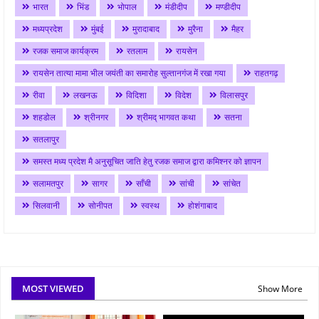
भारत
भिंड
भोपाल
मंडीदीप
मण्डीदीप
मध्यप्रदेश
मुंबई
मुरादाबाद
मुरैना
मैहर
रजक समाज कार्यक्रम
रतलाम
रायसेन
रायसेन तात्या मामा भील जयंती का समारोह सुल्तानगंज में रखा गया
राहतगढ़
रीवा
लखनऊ
विदिशा
विदेश
विलासपुर
शहडोल
श्रीनगर
श्रीमद् भागवत कथा
सतना
सतलापुर
समस्त मध्य प्रदेश मै अनुसूचित जाति हेतु रजक समाज द्वारा कमिश्नर को ज्ञापन
सलामतपुर
सागर
साँची
सांची
सांचेत
सिलवानी
सोनीपत
स्वस्थ
होशंगाबाद
MOST VIEWED
Show More