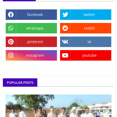
facebook
twitter
whatsapp
reddit
pinterest
vk
instagram
youtube
POPULAR POSTS