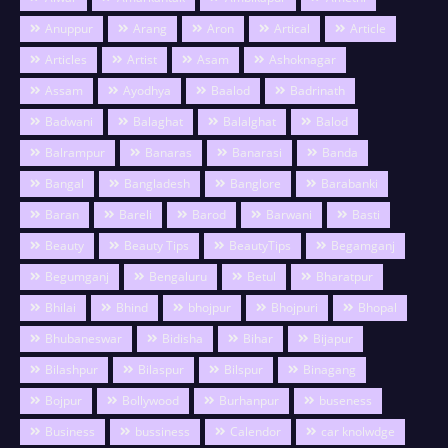
Anuppur
Arang
Aron
Artical
Article
Articles
Artist
Asam
Ashoknagar
Assam
Ayodhya
Baalod
Badrinath
Badwani
Balaghat
Balalghat
Balod
Balrampur
Banaras
Banarasi
Banda
Bangal
Bangladesh
Banglore
Barabanki
Baran
Bareli
Barod
Barwani
Basti
Beauty
Beauty Tips
BeautyTips
Begamganj
Begumganj
Bengaluru
Betul
Bharatpur
Bhilai
Bhind
bhojpur
Bhojpuri
Bhopal
Bhubaneswar
Bidisha
Bihar
Bijapur
Bilashpur
Bilaspur
Bilspur
Binagang
Bojpur
Bollywood
Burhanpur
buseness
Business
bussiness
Calendor
car knolwdge