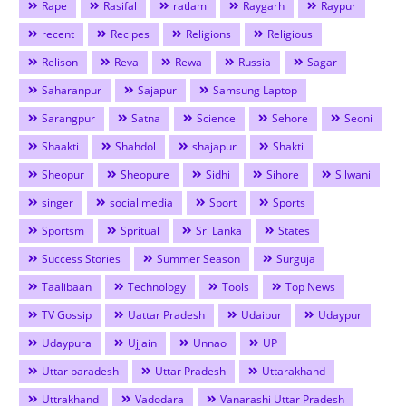
Rape
Rasifal
ratlam
Raygarh
Raypur
recent
Recipes
Religions
Religious
Relison
Reva
Rewa
Russia
Sagar
Saharanpur
Sajapur
Samsung Laptop
Sarangpur
Satna
Science
Sehore
Seoni
Shaakti
Shahdol
shajapur
Shakti
Sheopur
Sheopure
Sidhi
Sihore
Silwani
singer
social media
Sport
Sports
Sportsm
Spritual
Sri Lanka
States
Success Stories
Summer Season
Surguja
Taalibaan
Technology
Tools
Top News
TV Gossip
Uattar Pradesh
Udaipur
Udaypur
Udaypura
Ujjain
Unnao
UP
Uttar paradesh
Uttar Pradesh
Uttarakhand
Uttrakhand
Vadodara
Vanarashi Uttar Pradesh