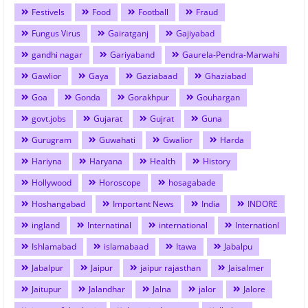
Festivels
Food
Football
Fraud
Fungus Virus
Gairatganj
Gajiyabad
gandhi nagar
Gariyaband
Gaurela-Pendra-Marwahi
Gawlior
Gaya
Gaziabaad
Ghaziabad
Goa
Gonda
Gorakhpur
Gouhargan
govt.jobs
Gujarat
Gujrat
Guna
Gurugram
Guwahati
Gwalior
Harda
Hariyna
Haryana
Health
History
Hollywood
Horoscope
hosagabade
Hoshangabad
Important News
India
INDORE
ingland
Internatinal
international
Internationl
Ishlamabad
islamabaad
Itawa
Jabalpu
Jabalpur
Jaipur
jaipur rajasthan
Jaisalmer
Jaitupur
Jalandhar
Jalna
jalor
Jalore