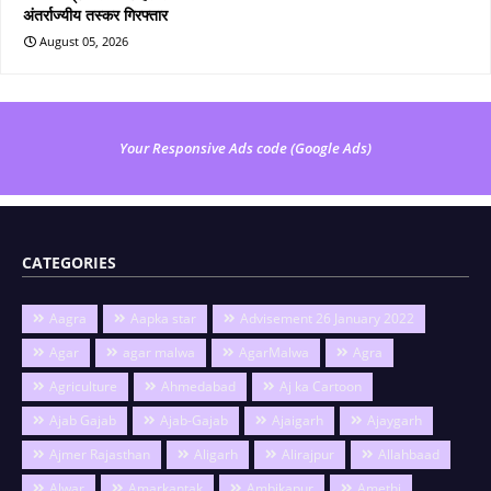
अंतर्राज्यीय तस्कर गिरफ्तार
August 05, 2026
Your Responsive Ads code (Google Ads)
CATEGORIES
Aagra
Aapka star
Advisement 26 January 2022
Agar
agar malwa
AgarMalwa
Agra
Agriculture
Ahmedabad
Aj ka Cartoon
Ajab Gajab
Ajab-Gajab
Ajaigarh
Ajaygarh
Ajmer Rajasthan
Aligarh
Alirajpur
Allahbaad
Alwar
Amarkantak
Ambikapur
Amethi