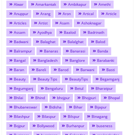
Alwar
Amarkantak
Ambikapur
Amethi
Anuppur
Arang
Aron
Artical
Article
Articles
Artist
Asam
Ashoknagar
Assam
Ayodhya
Baalod
Badrinath
Badwani
Balaghat
Balalghat
Balod
Balrampur
Banaras
Banarasi
Banda
Bangal
Bangladesh
Banglore
Barabanki
Baran
Bareli
Barod
Barwani
Basti
Beauty
Beauty Tips
BeautyTips
Begamganj
Begumganj
Bengaluru
Betul
Bharatpur
Bhilai
Bhind
bhojpur
Bhojpuri
Bhopal
Bhubaneswar
Bidisha
Bihar
Bijapur
Bilashpur
Bilaspur
Bilspur
Binagang
Bojpur
Bollywood
Burhanpur
buseness