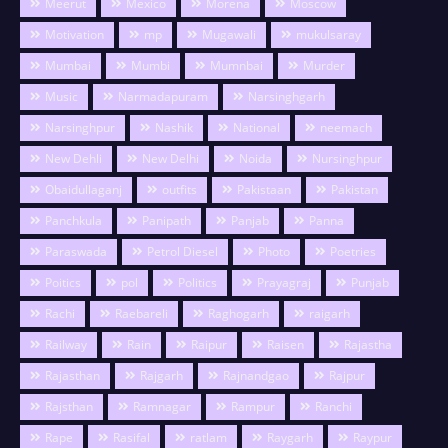
Meerut
Mexico
Morena
Moscow
Motivation
mp
Mugawali
mukulsaray
Mumbai
Mumbi
Mumnbai
Murder
Music
Narmadapuram
Narsinghgarh
Narsinghpur
Nashik
National
neemach
New Dehli
New Delhi
Noida
Nursinghpur
Obaidullaganj
outfits
Pakistaan
Pakistan
Panchkula
Panipath
Panjab
Panna
Paraswada
Petrol Diesel
Photo
Poetries
Poitics
pol
Politics
Prayagraj
Punjab
Rachi
Raebareli
Raghogarh
raigarh
Railway
Rain
Raipur
Raisen
Rajastha
Rajasthan
Rajgarh
Rajnandgao
Rajpur
Rajsthan
Ramnagar
Rampur
Ranchi
Rape
Rasifal
ratlam
Raygarh
Raypur