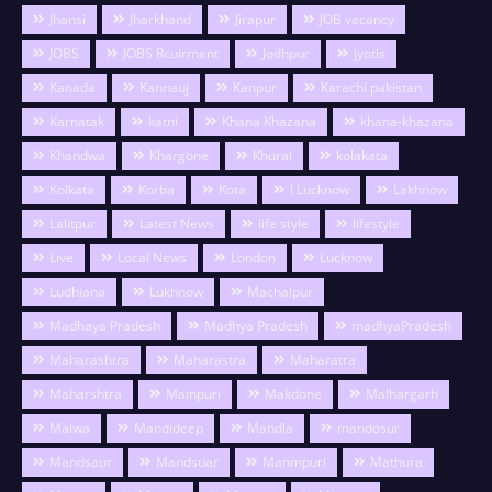
Jhansi
Jharkhand
Jirapur
JOB vacancy
JOBS
JOBS Rcuirment
Jodhpur
jyotis
Kanada
Kannauj
Kanpur
Karachi pakistan
Karnatak
katni
Khana Khazana
khana-khazana
Khandwa
Khargone
Khurai
kolakata
Kolkata
Korba
Kota
l Lucknow
Lakhnow
Lalitpur
Latest News
life style
lifestyle
Live
Local News
London
Lucknow
Ludhiana
Lukhnow
Machalpur
Madhaya Pradesh
Madhya Pradesh
madhyaPradesh
Maharashtra
Maharastra
Maharatra
Maharshtra
Mainpuri
Makdone
Malhargarh
Malwa
Mandideep
Mandla
mandosur
Mandsaur
Mandsuar
Manmpuri
Mathura