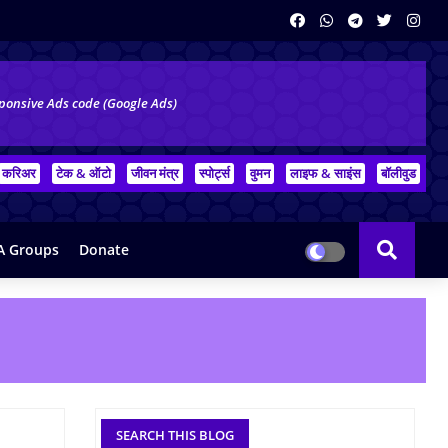
ponsive Ads code (Google Ads)
करिअर
टेक & ऑटो
जीवन मंत्र
स्पोर्ट्स
वुमन
लाइफ & साइंस
बॉलीवुड
 Groups
Donate
SEARCH THIS BLOG