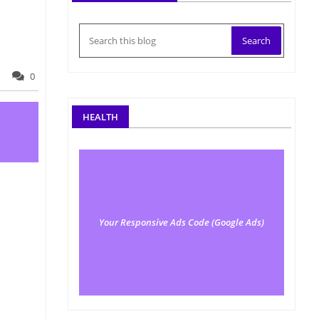
0
HEALTH
Your Responsive Ads Code (Google Ads)