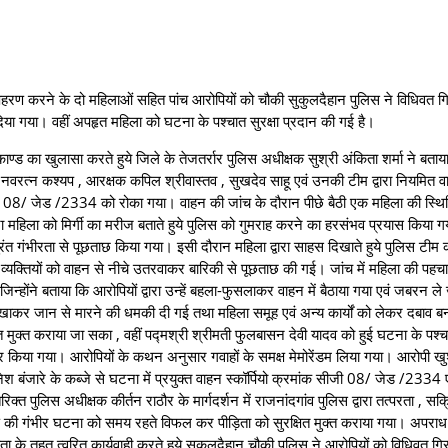
 अपहरण करने के दो महिलाओं सहित पांच आरोपियों को चौकी सुकुलदैहान पुलिस ने विधिवत ग
ज दिया गया। वहीं अपहृत महिला को घटना के पश्चात सुरक्षा प्रदान की गई है।
करते हुये जिले के तेजतर्रार पुलिस अधीक्षक सुश्री अंकिता शर्मा ने बताय
्षक नवरत्न कश्यप , आरक्षक कपिल श्रीवास्तव , सुखदेव साहू एवं उनकी टीम द्वारा नियमित व
जी 08/ जेड /2334 को रोका गया।‌ वाहन की जांच के दौरान पीछे बैठी एक महिला की स्थि
ारा महिला को मिर्गी का मरीज बताते हुये पुलिस को गुमराह करने का हरसंभव प्रयास किया ग
ंत गंभीरता से पूछताछ किया गया। इसी दौरान महिला द्वारा साहस दिखाते हुये पुलिस टीम
सभी व्यक्तियों को वाहन से नीचे उतरवाकर बारिकी से पूछताछ की गई। जांच में महिला की पहच
िन्होंने बताया कि‌ आरोपियों द्वारा उन्हें बहला-फुसलाकर वाहन में बैठाया गया एवं जबरन ले
प्रे दिखाकर जान से मारने की धमकी दी गई तथा महिला समूह एवं अन्य कार्यों को लेकर दबाव ब
 मुक्त कराया जा सका , वहीं पद्मश्री श्रीमती फुलबासन देवी यादव को हुई घटना के पश्चा
र किया गया। आरोपियों के कथन अनुसार गवाहों के समक्ष मेमोरेंडम लिया गया। आरोपी खुश
ेश बंजारे के कब्जे से घटना में प्रयुक्त वाहन स्कॉर्पियो क्रमांक सीजी 08/ जेड /2334
्त पुलिस अधीक्षक कीर्तन राठौर के मार्गदर्शन में राजनांदगांव पुलिस द्वारा तत्परता , सक्
हरण की गंभीर घटना को समय रहते विफल कर पीड़िता को सुरक्षित मुक्त कराया गया। अपराध
े तहत त्वरित कार्यवाही करते हुये सुकुलदैहान चौकी पुलिस ने आरोपियों को विधिवत गि