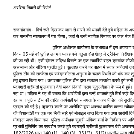
अरविन्द तिवारी की रिपोर्ट
राजनांदगांव - मिर्च स्प्रे दिखाकर जान से मारने की धमकी देते हुये महिला के
कर माननीय न्यायालय में पेश किया , जहां से उन्हें न्यायिक रिमाण्ड पर जेल भे
पुलिस अधीक्षक कार्यालय के सभाकक्ष में इस अपहरण काण्ड का खुलासा 
दिवस 05 मई को पूर्वान्ह लगभग ग्यारह बजे गठुला रोड क्षेत्र में ट्रैफिक निरीक
की जा रही थी। इसी दौरान संदिग्ध दिखने पर एक स्कॉर्पियो वाहन क्रमांक सी
असामान्य और संदिग्ध प्रतीत हुई। पूछताछ करने पर वाहन में सवार व्यक्तियों द्व
पुलिस टीम की सतर्कता एवं संवेदनशीलता अनुभव के चलते स्थिति को भांप कर तुर
हेतु इशारा किया गया। तत्पश्चात पुलिस टीम द्वारा तत्काल हस्तक्षेप करते हुये 
पद्मश्री श्रीमती फुलबासन देवी यादव निवासी ग्राम सुकुलदैहान के रूप में हुई।‌ ज
रहा था। महिला ने यह भी बताया कि आरोपियों द्वारा उन्हें धमकाते हुये मिर्च स्
रहा था। पुलिस टीम की त्वरित कार्यवाही एवं सजगता के कारण पीडिता को सुरक्षित
प्रदान की गई है। पूछताछ करने पर आरोपियों द्वारा अपराध कारित करना स्वीका
की निशानदेही पर एक नग मिर्ची स्प्रे एवं मोबाइल जप्त किया गया तथा आरोपी दिन
मोबाइल जप्त किया गया।‌पुलिस अधीक्षक सुश्री अंकिता शर्मा के निर्देशन पर अतिरिक
प्रभावी पुलिसिंग का प्रदर्शन करते हुये पद्मश्री श्रीमती फुलबासन देवी अप
182/2026 धारा 140 (1) , 140 (3) , 351(3) , 61(2) भारतीय न्याय संहिता क