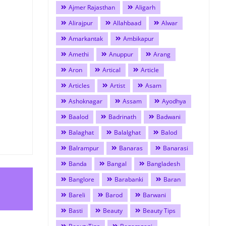
Ajmer Rajasthan
Aligarh
Alirajpur
Allahbaad
Alwar
Amarkantak
Ambikapur
Amethi
Anuppur
Arang
Aron
Artical
Article
Articles
Artist
Asam
Ashoknagar
Assam
Ayodhya
Baalod
Badrinath
Badwani
Balaghat
Balalghat
Balod
Balrampur
Banaras
Banarasi
Banda
Bangal
Bangladesh
Banglore
Barabanki
Baran
Bareli
Barod
Barwani
Basti
Beauty
Beauty Tips