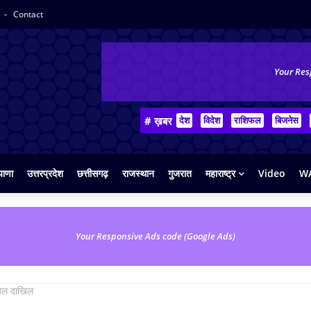
y
Contact
Your Res
# ख़बर
देश
विदेश
राशिफल
बिजनेस
याणा
उत्तरप्रदेश
छत्तीसगढ़
राजस्थान
गुजरात
महाराष्ट्र
Video
WA
Your Responsive Ads code (Google Ads)
जेल दाखिल