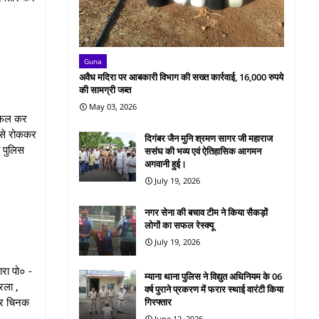
Guna
अवैध मदिरा पर आबकारी विभाग की सख्त कार्रवाई, 16,000 रुपये
की सामग्री जब्त
May 03, 2026
विफल कर
े से रोककर
दिगंबर जैन मुनि श्रमण सागर जी महाराज
ी पुलिस
ससंघ की भव्य एवं ऐतिहासिक आगमन
अगवानी हुई।
July 19, 2026
नगर सेना की बचाव टीम ने किया सैकड़ों
लोगों का सफल रेस्क्यू
July 19, 2026
ारा पो० -
म्याना थाना पुलिस ने विद्युत अधिनियम के 06
ेरला ,
वर्ष पुराने प्रकरण में फरार स्थाई वारंटी किया
 और चिनक
गिरफ्तार
June 12, 2026