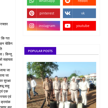
whatsapp
reddit
pinterest
vk
िरफ्तार
instagram
youtube
ा कि गत
ाहन चेकिंग
ति
POPULAR POSTS
या। किन्तु
 को सहायता
ान
 जाया जा
नाया जा
त सुरक्षा
बू साहू
 एवं एक
रियता एवं
 क्रमांक
रफ्तार कर