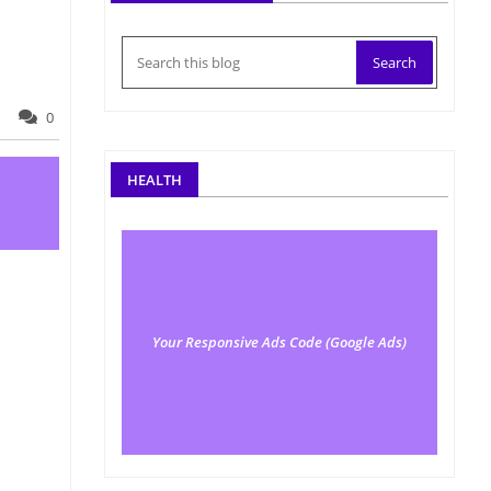
0
HEALTH
Your Responsive Ads Code (Google Ads)