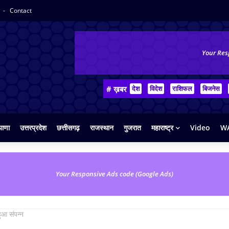
y
Contact
Your Res
# ख़बर
देश
विदेश
राशिफल
बिजनेस
याणा
उत्तरप्रदेश
छत्तीसगढ़
राजस्थान
गुजरात
महाराष्ट्र
Video
WA
Your Responsive Ads code (Google Ads)
ुआ संपन्न