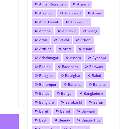
Ajmer Rajasthan
Aligarh
Alirajpur
Allahbaad
Alwar
Amarkantak
Ambikapur
Amethi
Anuppur
Arang
Aron
Artical
Article
Articles
Artist
Asam
Ashoknagar
Assam
Ayodhya
Baalod
Badrinath
Badwani
Balaghat
Balalghat
Balod
Balrampur
Banaras
Banarasi
Banda
Bangal
Bangladesh
Banglore
Barabanki
Baran
Bareli
Barod
Barwani
Basti
Beauty
Beauty Tips