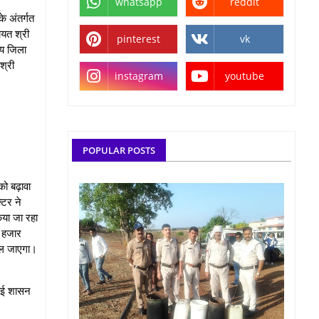
whatsapp
reddit
े अंतर्गत
ायत श्री
pinterest
vk
ीय जिला
श्री
instagram
youtube
POPULAR POSTS
को बढ़ावा
्टर ने
िया जा रहा
 हजार
िल जाएगा।
धाई शासन