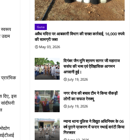
Guna
 स्वरूप
अवैध मदिरा पर आबकारी विभाग की सख्त कार्रवाई, 16,000 रुपये
 उद्यम
की सामग्री जब्त
May 03, 2026
दिगंबर जैन मुनि श्रमण सागर जी महाराज
ससंघ की भव्य एवं ऐतिहासिक आगमन
अगवानी हुई।
 प्रारंभिक
July 19, 2026
नगर सेना की बचाव टीम ने किया सैकड़ों
्स दिए, इस
लोगों का सफल रेस्क्यू
 सांदीपनी
July 19, 2026
डल
म्याना थाना पुलिस ने विद्युत अधिनियम के 06
वर्ष पुराने प्रकरण में फरार स्थाई वारंटी किया
ोद्योग
गिरफ्तार
त, आईटीआई
June 12, 2026