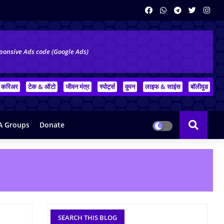
ponsive Ads code (Google Ads)
करिअर
टेक & ऑटो
जीवन मंत्र
स्पोर्ट्स
वुमन
लाइफ & साइंस
बॉलीवुड
 Groups
Donate
SEARCH THIS BLOG