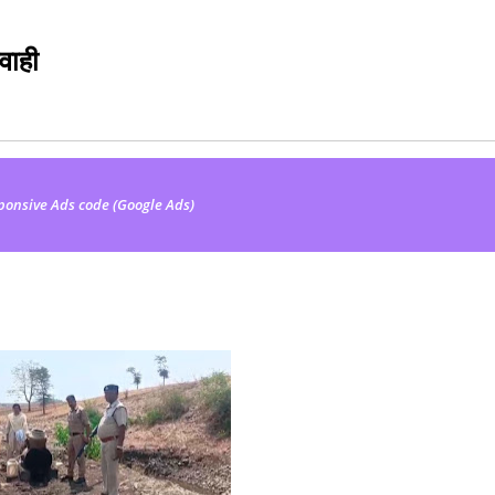
वाही
ponsive Ads code (Google Ads)