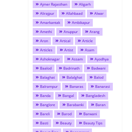
Ajmer Rajasthan
Aligarh
Alirajpur
Allahbaad
Alwar
Amarkantak
Ambikapur
Amethi
Anuppur
Arang
Aron
Artical
Article
Articles
Artist
Asam
Ashoknagar
Assam
Ayodhya
Baalod
Badrinath
Badwani
Balaghat
Balalghat
Balod
Balrampur
Banaras
Banarasi
Banda
Bangal
Bangladesh
Banglore
Barabanki
Baran
Bareli
Barod
Barwani
Basti
Beauty
Beauty Tips