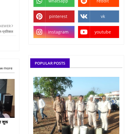
whatsapp
reddit
pinterest
vk
NEWER
शत-प्रतिशत
instagram
youtube
POPULAR POSTS
w more
ा शुरू