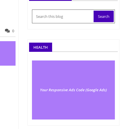
0
HEALTH
Your Responsive Ads Code (Google Ads)