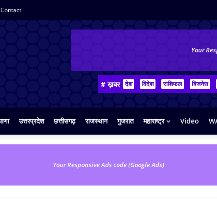
Contact
Your Res
# ख़बर
देश
विदेश
राशिफल
बिजनेस
याणा
उत्तरप्रदेश
छत्तीसगढ़
राजस्थान
गुजरात
महाराष्ट्र
Video
WA
Your Responsive Ads code (Google Ads)