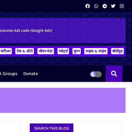
ponsive Ads code (Google Ads)
करिअर
टेक & ऑटो
जीवन मंत्र
स्पोर्ट्स
वुमन
लाइफ & साइंस
बॉलीवुड
 Groups
Donate
SEARCH THIS BLOG