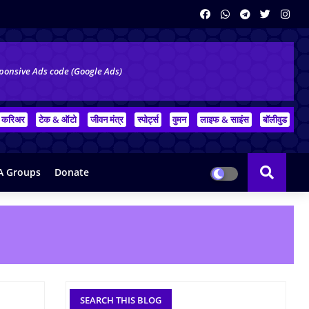
ponsive Ads code (Google Ads)
करिअर
टेक & ऑटो
जीवन मंत्र
स्पोर्ट्स
वुमन
लाइफ & साइंस
बॉलीवुड
 Groups
Donate
SEARCH THIS BLOG