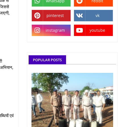
िक से
whatsapp
reddit
 जिससे
जाएगी,
pinterest
vk
instagram
youtube
POPULAR POSTS
री
, अभियान,
धियों एवं