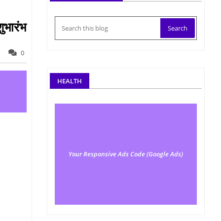
ुभारंभ
0
HEALTH
Your Responsive Ads Code (Google Ads)