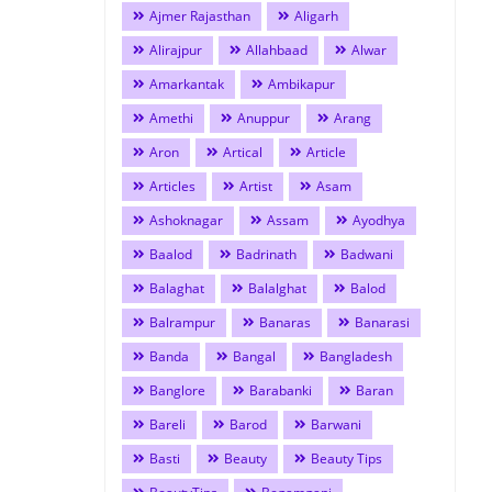
Ajmer Rajasthan
Aligarh
Alirajpur
Allahbaad
Alwar
Amarkantak
Ambikapur
Amethi
Anuppur
Arang
Aron
Artical
Article
Articles
Artist
Asam
Ashoknagar
Assam
Ayodhya
Baalod
Badrinath
Badwani
Balaghat
Balalghat
Balod
Balrampur
Banaras
Banarasi
Banda
Bangal
Bangladesh
Banglore
Barabanki
Baran
Bareli
Barod
Barwani
Basti
Beauty
Beauty Tips