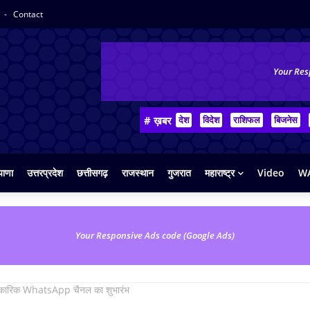
y
Contact
Your Res
# ख़बर
देश
विदेश
राशिफल
बिजनेस
याणा
उत्तरप्रदेश
छत्तीसगढ़
राजस्थान
गुजरात
महाराष्ट्र
Video
WA
Your Responsive Ads code (Google Ads)
आधिकारिक WhatsApp चैनल का शुभारंभ