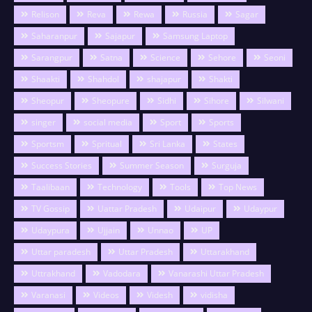
Relison
Reva
Rewa
Russia
Sagar
Saharanpur
Sajapur
Samsung Laptop
Sarangpur
Satna
Science
Sehore
Seoni
Shaakti
Shahdol
shajapur
Shakti
Sheopur
Sheopure
Sidhi
Sihore
Silwani
singer
social media
Sport
Sports
Sportsm
Spritual
Sri Lanka
States
Success Stories
Summer Season
Surguja
Taalibaan
Technology
Tools
Top News
TV Gossip
Uattar Pradesh
Udaipur
Udaypur
Udaypura
Ujjain
Unnao
UP
Uttar paradesh
Uttar Pradesh
Uttarakhand
Uttrakhand
Vadodara
Vanarashi Uttar Pradesh
Varanasi
Videos
Videsh
vidisha