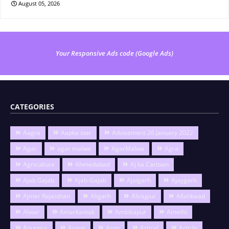
August 05, 2026
Your Responsive Ads code (Google Ads)
CATEGORIES
Aagra
Aapka star
Advisement 26 January 2022
Agar
agar malwa
AgarMalwa
Agra
Agriculture
Ahmedabad
Aj ka Cartoon
Ajab Gajab
Ajab-Gajab
Ajaigarh
Ajaygarh
Ajmer Rajasthan
Aligarh
Alirajpur
Allahbaad
Alwar
Amarkantak
Ambikapur
Amethi
Anuppur
Arang
Aron
Artical
Article