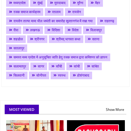
मध्यप्रदेश
मुंबई
मुरादाबाद
मुरैना
मैहर
रजक समाज कार्यक्रम
रतलाम
रायसेन
रायसेन तात्या मामा भील जयंती का समारोह सुल्तानगंज में रखा गया
राहतगढ़
रीवा
लखनऊ
विदिशा
विदेश
विलासपुर
शहडोल
श्रीनगर
श्रीमद् भागवत कथा
सतना
सतलापुर
समस्त मध्य प्रदेश मै अनुसूचित जाति हेतु रजक समाज द्वारा कमिश्नर को ज्ञापन
सलामतपुर
सागर
साँची
सांची
सांचेत
सिलवानी
सोनीपत
स्वस्थ
होशंगाबाद
MOST VIEWED
Show More