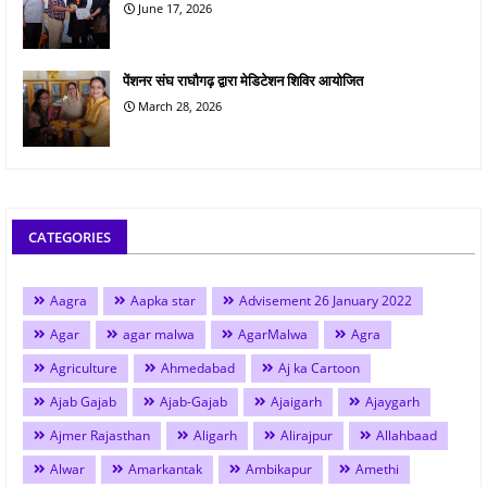
June 17, 2026
पेंशनर संघ राघौगढ़ द्वारा मेडिटेशन शिविर आयोजित
March 28, 2026
CATEGORIES
Aagra
Aapka star
Advisement 26 January 2022
Agar
agar malwa
AgarMalwa
Agra
Agriculture
Ahmedabad
Aj ka Cartoon
Ajab Gajab
Ajab-Gajab
Ajaigarh
Ajaygarh
Ajmer Rajasthan
Aligarh
Alirajpur
Allahbaad
Alwar
Amarkantak
Ambikapur
Amethi