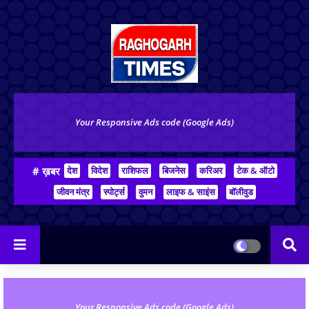
Your Responsive Ads code (Google Ads)
# ख़बर
देश
विदेश
राशिफल
बिजनेस
करिअर
टेक & ऑटो
जीवन मंत्र
स्पोर्ट्स
वुमन
लाइफ & साइंस
बॉलीवुड
Your Responsive Ads code (Google Ads)