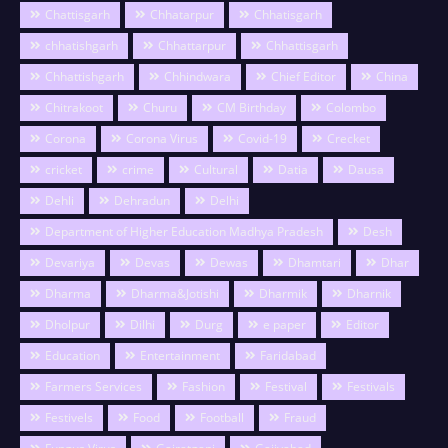
Chattisgarh
Chhatarpur
Chhatisgarh
chhatishgarh
Chhattarpur
Chhattisgarh
Chhattishgarh
Chhindwara
Chief Editor
China
Chitrakoot
Churu
CM Birthday
Colombo
Corona
Corona Virus
Covid-19
Crecket
cricket
crime
Cultural
Datia
Dausa
Dehli
Dehradun
Delhi
Department of Higher Education Madhya Pradesh
Desh
Devariya
Devas
Dewas
Dhamtari
Dhar
Dharma
Dharma&Jotishi
Dharmik
Dharnik
Dholpur
Dilhi
Durg
e paper
Editor
Education
Entertainment
Faridabad
Farmers Services
Fashion
Festival
Festivals
Festivels
Food
Football
Fraud