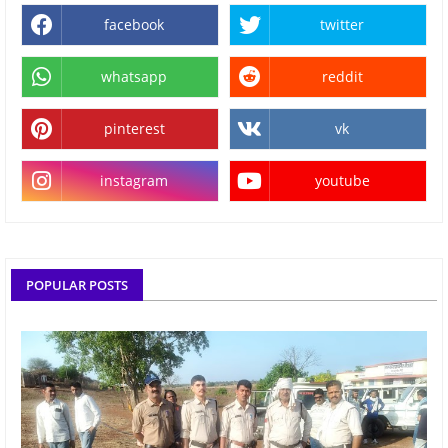
facebook
twitter
whatsapp
reddit
pinterest
vk
instagram
youtube
POPULAR POSTS