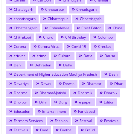
Career
Cartoon
Chandigarh
Channai
Chattisgarh
Chhatarpur
Chhatisgarh
chhatishgarh
Chhattarpur
Chhattisgarh
Chhattishgarh
Chhindwara
Chief Editor
China
Chitrakoot
Churu
CM Birthday
Colombo
Corona
Corona Virus
Covid-19
Crecket
cricket
crime
Cultural
Datia
Dausa
Dehli
Dehradun
Delhi
Department of Higher Education Madhya Pradesh
Desh
Devariya
Devas
Dewas
Dhamtari
Dhar
Dharma
Dharma&Jotishi
Dharmik
Dharnik
Dholpur
Dilhi
Durg
e paper
Editor
Education
Entertainment
Faridabad
Farmers Services
Fashion
Festival
Festivals
Festivels
Food
Football
Fraud