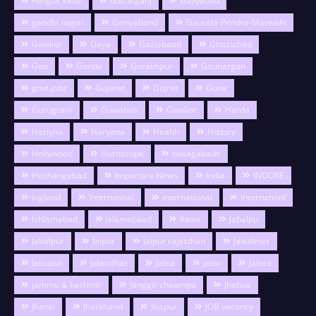
Fungus Virus
Gairatganj
Gajiyabad
gandhi nagar
Gariyaband
Gaurela-Pendra-Marwahi
Gawlior
Gaya
Gaziabaad
Ghaziabad
Goa
Gonda
Gorakhpur
Gouhargan
govt.jobs
Gujarat
Gujrat
Guna
Gurugram
Guwahati
Gwalior
Harda
Hariyna
Haryana
Health
History
Hollywood
Horoscope
hosagabade
Hoshangabad
Important News
India
INDORE
ingland
Internatinal
international
Internationl
Ishlamabad
islamabaad
Itawa
Jabalpu
Jabalpur
Jaipur
jaipur rajasthan
Jaisalmer
Jaitupur
Jalandhar
Jalna
jalor
Jalore
jammu & kashmir
Janggir chaampa
Jhabua
Jhansi
Jharkhand
Jirapur
JOB vacancy