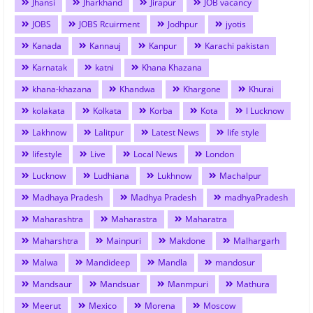
Jhansi
Jharkhand
Jirapur
JOB vacancy
JOBS
JOBS Rcuirment
Jodhpur
jyotis
Kanada
Kannauj
Kanpur
Karachi pakistan
Karnatak
katni
Khana Khazana
khana-khazana
Khandwa
Khargone
Khurai
kolakata
Kolkata
Korba
Kota
l Lucknow
Lakhnow
Lalitpur
Latest News
life style
lifestyle
Live
Local News
London
Lucknow
Ludhiana
Lukhnow
Machalpur
Madhaya Pradesh
Madhya Pradesh
madhyaPradesh
Maharashtra
Maharastra
Maharatra
Maharshtra
Mainpuri
Makdone
Malhargarh
Malwa
Mandideep
Mandla
mandosur
Mandsaur
Mandsuar
Manmpuri
Mathura
Meerut
Mexico
Morena
Moscow