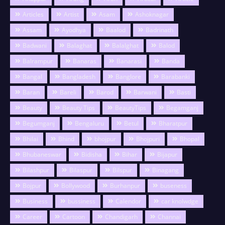
Articles
Artist
Asam
Ashoknagar
Assam
Ayodhya
Baalod
Badrinath
Badwani
Balaghat
Balalghat
Balod
Balrampur
Banaras
Banarasi
Banda
Bangal
Bangladesh
Banglore
Barabanki
Baran
Bareli
Barod
Barwani
Basti
Beauty
Beauty Tips
BeautyTips
Begamganj
Begumganj
Bengaluru
Betul
Bharatpur
Bhilai
Bhind
bhojpur
Bhojpuri
Bhopal
Bhubaneswar
Bidisha
Bihar
Bijapur
Bilashpur
Bilaspur
Bilspur
Binagang
Bojpur
Bollywood
Burhanpur
buseness
Business
bussiness
Calendor
car knolwdge
Career
Cartoon
Chandigarh
Channai