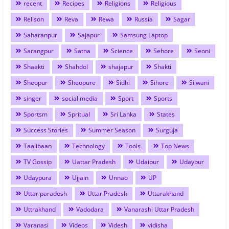
recent
Recipes
Religions
Religious
Relison
Reva
Rewa
Russia
Sagar
Saharanpur
Sajapur
Samsung Laptop
Sarangpur
Satna
Science
Sehore
Seoni
Shaakti
Shahdol
shajapur
Shakti
Sheopur
Sheopure
Sidhi
Sihore
Silwani
singer
social media
Sport
Sports
Sportsm
Spritual
Sri Lanka
States
Success Stories
Summer Season
Surguja
Taalibaan
Technology
Tools
Top News
TV Gossip
Uattar Pradesh
Udaipur
Udaypur
Udaypura
Ujjain
Unnao
UP
Uttar paradesh
Uttar Pradesh
Uttarakhand
Uttrakhand
Vadodara
Vanarashi Uttar Pradesh
Varanasi
Videos
Videsh
vidisha