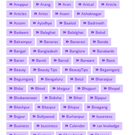
Anuppur
Arang
Aron
Artical
Article
Articles
Artist
Asam
Ashoknagar
Assam
Ayodhya
Baalod
Badrinath
Badwani
Balaghat
Balalghat
Balod
Balrampur
Banaras
Banarasi
Banda
Bangal
Bangladesh
Banglore
Barabanki
Baran
Bareli
Barod
Barwani
Basti
Beauty
Beauty Tips
BeautyTips
Begamganj
Begumganj
Bengaluru
Betul
Bharatpur
Bhilai
Bhind
bhojpur
Bhojpuri
Bhopal
Bhubaneswar
Bidisha
Bihar
Bijapur
Bilashpur
Bilaspur
Bilspur
Binagang
Bojpur
Bollywood
Burhanpur
buseness
Business
bussiness
Calendor
car knolwdge