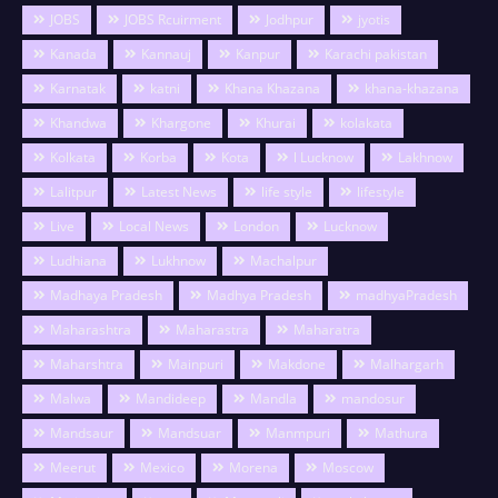
JOBS
JOBS Rcuirment
Jodhpur
jyotis
Kanada
Kannauj
Kanpur
Karachi pakistan
Karnatak
katni
Khana Khazana
khana-khazana
Khandwa
Khargone
Khurai
kolakata
Kolkata
Korba
Kota
l Lucknow
Lakhnow
Lalitpur
Latest News
life style
lifestyle
Live
Local News
London
Lucknow
Ludhiana
Lukhnow
Machalpur
Madhaya Pradesh
Madhya Pradesh
madhyaPradesh
Maharashtra
Maharastra
Maharatra
Maharshtra
Mainpuri
Makdone
Malhargarh
Malwa
Mandideep
Mandla
mandosur
Mandsaur
Mandsuar
Manmpuri
Mathura
Meerut
Mexico
Morena
Moscow