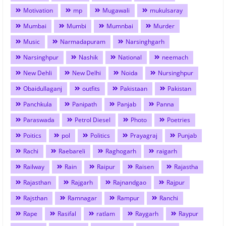
Motivation
mp
Mugawali
mukulsaray
Mumbai
Mumbi
Mumnbai
Murder
Music
Narmadapuram
Narsinghgarh
Narsinghpur
Nashik
National
neemach
New Dehli
New Delhi
Noida
Nursinghpur
Obaidullaganj
outfits
Pakistaan
Pakistan
Panchkula
Panipath
Panjab
Panna
Paraswada
Petrol Diesel
Photo
Poetries
Poitics
pol
Politics
Prayagraj
Punjab
Rachi
Raebareli
Raghogarh
raigarh
Railway
Rain
Raipur
Raisen
Rajastha
Rajasthan
Rajgarh
Rajnandgao
Rajpur
Rajsthan
Ramnagar
Rampur
Ranchi
Rape
Rasifal
ratlam
Raygarh
Raypur