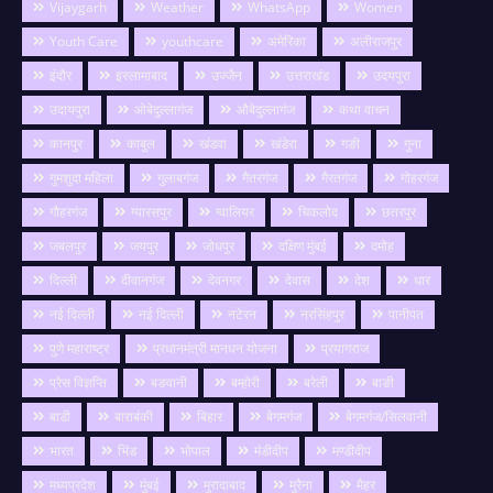
Vijaygarh
Weather
WhatsApp
Women
Youth Care
youthcare
अमेरिका
अलीराजपुर
इंदौर
इस्लामाबाद
उज्जैन
उत्तराखंड
उदयपुरा
उदायपुरा
ओबेदुल्लागंज
औबेदुल्लागंज
कथा वाचन
कानपुर
काबुल
खंडवा
खंडेरा
गङी
गुना
गुमशुदा महिला
गुलाबगंज
गैतरगंज
गैरतगंज
गोहरगंज
गौहरगंज
ग्यारसपुर
ग्वालियर
चिकलोद
छतरपुर
जबलपुर
जयपुर
जोधपुर
दक्षिण मुंबई
दमोह
दिल्ली
दीवानगंज
देवनगर
देवास
देश
धार
नई दिल्ली
नई दिल्ली
नटेरन
नरसिंहपुर
पानीपत
पुणे महाराष्ट्र
प्रधानमंत्री मानधन योजना
प्रयागराज
प्रेस विज्ञप्ति
बङवानी
बम्होरी
बरेली
बाङी
बाडी
बाराबंकी
बिहार
बेगमगंज
बेगमगंज/सिलवानी
भारत
भिंड
भोपाल
मंडीदीप
मण्डीदीप
मध्यप्रदेश
मुंबई
मुरादाबाद
मुरैना
मैहर