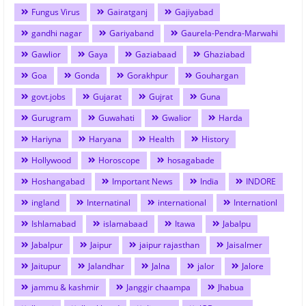
Fungus Virus
Gairatganj
Gajiyabad
gandhi nagar
Gariyaband
Gaurela-Pendra-Marwahi
Gawlior
Gaya
Gaziabaad
Ghaziabad
Goa
Gonda
Gorakhpur
Gouhargan
govt.jobs
Gujarat
Gujrat
Guna
Gurugram
Guwahati
Gwalior
Harda
Hariyna
Haryana
Health
History
Hollywood
Horoscope
hosagabade
Hoshangabad
Important News
India
INDORE
ingland
Internatinal
international
Internationl
Ishlamabad
islamabaad
Itawa
Jabalpu
Jabalpur
Jaipur
jaipur rajasthan
Jaisalmer
Jaitupur
Jalandhar
Jalna
jalor
Jalore
jammu & kashmir
Janggir chaampa
Jhabua