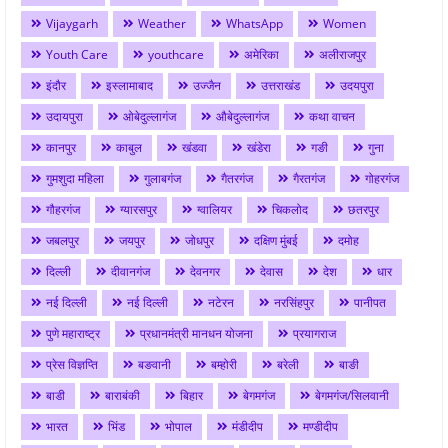
Vijaygarh
Weather
WhatsApp
Women
Youth Care
youthcare
अमेरिका
अलीराजपुर
इंदौर
इस्लामाबाद
उज्जैन
उत्तराखंड
उदयपुरा
उदायपुरा
ओबेदुल्लागंज
औबेदुल्लागंज
कथा वाचन
कानपुर
काबुल
खंडवा
खंडेरा
गङी
गुना
गुमशुदा महिला
गुलाबगंज
गैतरगंज
गैरतगंज
गोहरगंज
गौहरगंज
ग्यारसपुर
ग्वालियर
चिकलोद
छतरपुर
जबलपुर
जयपुर
जोधपुर
दक्षिण मुंबई
दमोह
दिल्ली
दीवानगंज
देवनगर
देवास
देश
धार
नई दिल्ली
नई दिल्ली
नटेरन
नरसिंहपुर
पानीपत
पुणे महाराष्ट्र
प्रधानमंत्री मानधन योजना
प्रयागराज
प्रेस विज्ञप्ति
बङवानी
बम्होरी
बरेली
बाङी
बाडी
बाराबंकी
बिहार
बेगमगंज
बेगमगंज/सिलवानी
भारत
भिंड
भोपाल
मंडीदीप
मण्डीदीप