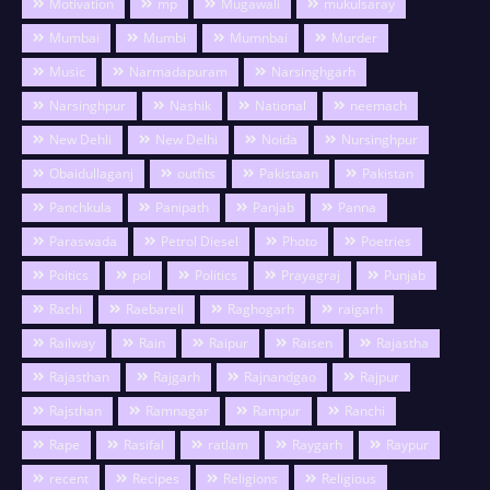
Motivation
mp
Mugawali
mukulsaray
Mumbai
Mumbi
Mumnbai
Murder
Music
Narmadapuram
Narsinghgarh
Narsinghpur
Nashik
National
neemach
New Dehli
New Delhi
Noida
Nursinghpur
Obaidullaganj
outfits
Pakistaan
Pakistan
Panchkula
Panipath
Panjab
Panna
Paraswada
Petrol Diesel
Photo
Poetries
Poitics
pol
Politics
Prayagraj
Punjab
Rachi
Raebareli
Raghogarh
raigarh
Railway
Rain
Raipur
Raisen
Rajastha
Rajasthan
Rajgarh
Rajnandgao
Rajpur
Rajsthan
Ramnagar
Rampur
Ranchi
Rape
Rasifal
ratlam
Raygarh
Raypur
recent
Recipes
Religions
Religious